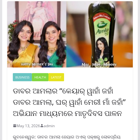
BUSINESS
HEALTH
LATEST
ଡାବର ଆମଲାର “କେୟାର୍ ୱାହାଁ ଜହାଁ
ଡାବର ଆମଲା, ଘର୍ ୱାହାଁ ମେରୀ ମାଁ ଜହାଁ”
ଅଭିଯାନ ମାଧ୍ୟମରେ ମାତୃଦିବସ ପାଳନ
May 13, 2026
admin
ଭୁବନେଶ୍ୱର: ଡାବର ଆମଲା ହେୟାର ଅଏଲ୍ ପକ୍ଷରୁ ଲୋକପ୍ରିୟ