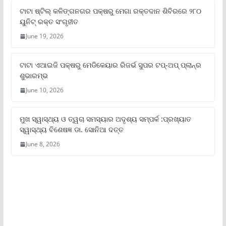
ଟାଟା ଷ୍ଟିଲ୍‌ କଳିଙ୍ଗନଗର ପକ୍ଷରୁ ମେଗା ରକ୍ତଦାନ ଶିବିରରେ ୨୮୦
ୟୁନିଟ୍‌ ରକ୍ତ ସଂଗୃହୀତ
June 19, 2026
ଟାଟା ଏଆଇଜି ପକ୍ଷରୁ ମେଡିକେୟାର ରିଜର୍ଭ ସୁପର ଟପ୍‌-ଅପ୍ ପ୍ଲାନ୍‌ର
ଶୁଭାରମ୍ଭ
June 10, 2026
ମୁଖ ସ୍ୱାସ୍ଥ୍ୟ ଓ ତ୍ୱଚା ସମସ୍ୟାର ଅଦୃଶ୍ୟ ସମ୍ପର୍କ :ପ୍ରଖ୍ୟାତ
ସ୍ୱାସ୍ଥ୍ୟ ବିଶେଷଜ୍ଞ ଡା. ସୋନିଆ ଦତ୍ତ
June 8, 2026