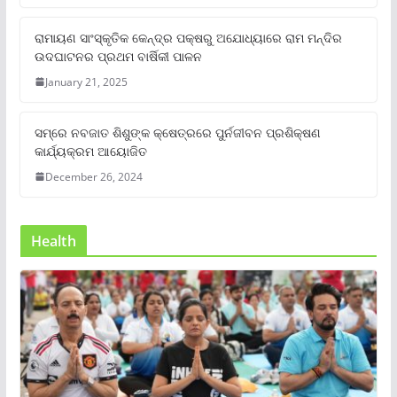
ରାମାୟଣ ସାଂସ୍କୃତିକ କେନ୍ଦ୍ର ପକ୍ଷରୁ ଅଯୋଧ୍ୟାରେ ରାମ ମନ୍ଦିର
ଉଦଘାଟନର ପ୍ରଥମ ବାର୍ଷିକୀ ପାଳନ
January 21, 2025
ସମ୍‌ରେ ନବଜାତ ଶିଶୁଙ୍କ କ୍ଷେତ୍ରରେ ପୁର୍ନଜୀବନ ପ୍ରଶିକ୍ଷଣ
କାର୍ଯ୍ୟକ୍ରମ ଆୟୋଜିତ
December 26, 2024
Health