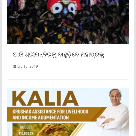
ଆଜି ଶ୍ରୀମନ୍ଦିରକୁ ବାହୁଡ଼ିବେ ମହାପ୍ରଭୁ
July 15, 2019