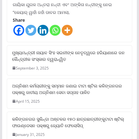
ଗାୟିକା ଯୁଗଳ ଅନ୍ତରା ନନ୍ଦୀ ଏବଂ ଅଙ୍କିତା ନନ୍ଦୀଙ୍କୁ ନେଇ
“କେୟାର୍ ୱାହାଁ ଜହାଁ ଡାବର ଆମଲା,
Share
ମୁଖ୍ୟମନ୍ତ୍ରୀ ନାୟାବ ସିଂହ ସଇନୀଙ୍କ ନେତୃତ୍ୱରେ ହରିୟାଣାରେ ଜନ
କୈନ୍ଦ୍ରୀକ ସଂସ୍କାର ତ୍ୱରାନ୍ୱିତ
September 3, 2025
ଅଗ୍ନିଶମ କର୍ମଚାରୀଙ୍କୁ ସମ୍ମାନ ଜଣାଇ ଟାଟା ଷ୍ଟିଲ କଳିଙ୍ଗନଗର
ପକ୍ଷରୁ ଜାତୀୟ ଅଗ୍ନିଶମ ସେବା ସପ୍ତାହ ପାଳିତ
April 15, 2025
କଳିଙ୍ଗନଗର ସୁକିନ୍ଦା ଅଞ୍ଚଳର ୧୫୦ ଛାତ୍ରଛାତ୍ରୀଙ୍କୁଟାଟା ଷ୍ଟିଲ୍
ଫାଉଣ୍ଡେସନ ପକ୍ଷରୁ ଜ୍ୟୋତି ଫେଲୋସିପ୍‌
January 31, 2025