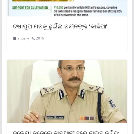
ଚଷାପୁଅ ମନକୁ ଛୁଇଁଲା ନବୀନଙ୍କ ‘କାଳିଆ’
January 16, 2019
ବକେୟା ନଦେଲେ ଜାନୁଆରୀ ୧୫ରୁ ଲାଇନ କଟିବ: