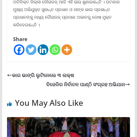
ଅତିରିକ୍ତ ଜିଲ୍ଲା ଦୌରାଜଜ୍ ଆଜି ଏହି ରାୟ ଶୁଣାଇଛନ୍ତି । ଘଟଣାର
ମୁଖ୍ୟ ଅଭିଯୁକ୍ତ ସୁକାନ୍ତ ପ୍ରଧାନ ଓ ତାଙ୍କ ଭାଇ ପ୍ରଶାନ୍ତ
ପ୍ରଧାନଙ୍କୁ ମଧ୍ୟ ଦୌରାଜଜ୍ ପ୍ରମାଣ ଅଭାବରୁ ଦୋଷ ମୁକ୍ତ
କରିଦେଇଛନ୍ତି ।
Share
କାର ଭାଙ୍ଗି ଲୁଟିନେଲେ ୩ ଲକ୍ଷ
ବିଜେଡିର ନିର୍ବାଚନ ପାଣ୍ଠି ସଂଗ୍ରହ ଅଭିଯାନ
You May Also Like