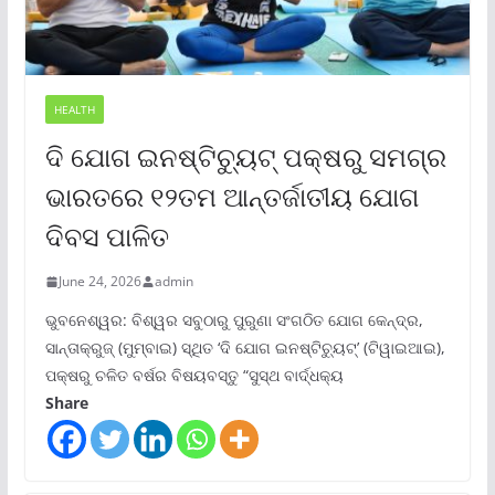
HEALTH
ଦି ଯୋଗ ଇନଷ୍ଟିଚ୍ୟୁଟ୍ ପକ୍ଷରୁ ସମଗ୍ର
ଭାରତରେ ୧୨ତମ ଆନ୍ତର୍ଜାତୀୟ ଯୋଗ
ଦିବସ ପାଳିତ
June 24, 2026
admin
ଭୁବନେଶ୍ୱର: ବିଶ୍ୱର ସବୁଠାରୁ ପୁରୁଣା ସଂଗଠିତ ଯୋଗ କେନ୍ଦ୍ର,
ସାନ୍ତାକ୍ରୁଜ୍ (ମୁମ୍ବାଇ) ସ୍ଥିତ ‘ଦି ଯୋଗ ଇନଷ୍ଟିଚ୍ୟୁଟ୍‌’ (ଟିୱାଇଆଇ),
ପକ୍ଷରୁ ଚଳିତ ବର୍ଷର ବିଷୟବସ୍ତୁ “ସୁସ୍ଥ ବାର୍ଦ୍ଧକ୍ୟ
Share