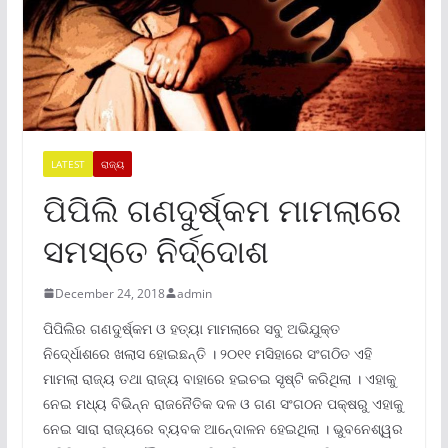
LATEST
ରାଜ୍ୟ
ପିପିଲି ଗଣଦୁର୍ଷ୍କମ ମାମଲାରେ
ସମସ୍ତେ ନିର୍ଦ୍ଦୋଶ
December 24, 2018
admin
ପିପିଲିର ଗଣଦୁର୍ଷ୍କମ ଓ ହତ୍ୟା ମାମଲାରେ ସବୁ ଅଭିଯୁକ୍ତ
ନିଦେ୍ର୍ଧାଶରେ ଖଲାସ ହୋଇଛନ୍ତି । ୨୦୧୧ ମସିହାରେ ସଂଗଠିତ ଏହି
ମାମଲା ରାଜ୍ୟ ତଥା ରାଜ୍ୟ ବାହାରେ ହଇଚଇ ସୃଷ୍ଟି କରିଥିଲା । ଏହାକୁ
ନେଇ ମଧ୍ୟ ବିଭିନ୍ନ ରାଜନୈତିକ ଦଳ ଓ ଗଣ ସଂଗଠନ ପକ୍ଷରୁ ଏହାକୁ
ନେଇ ସାରା ରାଜ୍ୟରେ ବ୍ୟବକ ଆନେ୍ଦାଳନ ହେଇଥିଲା । ଭୁବନେଶ୍ୱର