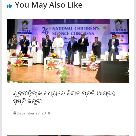
You May Also Like
ଯୁବପୀଢ଼ିଙ୍କ ମଧ୍ୟରେ ବିଜ୍ଞାନ ପ୍ରତି ଆଗ୍ରହ
ସୃଷ୍ଟି ଜରୁରୀ
December 27, 2018