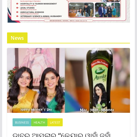
News
BUSINESS
HEALTH
LATEST
ଡାବର ଆମଲାର “କେୟାର୍ ୱାହାଁ ଜହାଁ