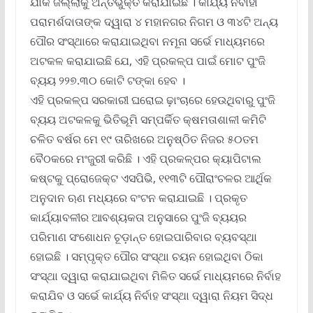
ଯାକ ଜିଲ୍ଲାକୁ ଅନ୍ତର୍ଭୁକ୍ତ କରାଯାଇଛି । କାର୍ଯ୍ୟ ନିର୍ବାହୀ
ପରାମର୍ଶଦାତାଙ୍କ ଦ୍ୱାରା ୪ ମହାନଗର ନିଗମ ଓ ୩୪ଟି ଅନ୍ୟ
ପୌର ସଂସ୍ଥାରେ କରାଯାଇଥିବା ନମୂନା ସର୍ଭେ ମାଧ୍ୟମରେ
ଅଟକଳ କରାଯାଇଛି ଯେ, ଏହି ପ୍ରକଳ୍ପ ପାଇଁ ମୋଟ ପୁଂଜି
ବ୍ୟୟ ୨୨୭.୩୦ କୋଟି ଟଙ୍କା ହେବ ।
ଏହି ପ୍ରକଳ୍ପ ସରକାରୀ ଘରୋଇ ଢ଼ାଂଚାରେ ହେଉଥିବାରୁ ପୁଂଜି
ବ୍ୟୟ ଅଟକଳକୁ ଭିତିଭୂମି ସମ୍ପର୍କିତ କ୍ଷମତାଶାଳୀ କମିଟି
ଚଳିତ ବର୍ଷର ମେ ୧୯ ତାରିଖରେ ଅନୁଷ୍ଠିତ ନିଜର ୫୦ତମ
ବୈଠକରେ ମଂଜୁରୀ କରିଛି । ଏହି ପ୍ରକଳ୍ପର କ୍ୟାପିଟାଲ
କଷ୍ଟକୁ ପ୍ରୋଜେକ୍ଟ ଏସପିଭି, ୧୧୩ଟି ପୌରାଂଚଳର ଆର୍ଥିକ
ଅନୁଦାନ ଋଣ ମଧ୍ୟରେ ବଂଟନ କରାଯାଇଛି । ପ୍ରକୃତ
କାର୍ଯ୍ୟାବଳୀର ଆବଶ୍ୟକତା ଅନୁସାରେ ପୁଂଜି ବ୍ୟୟର
ପରିମାଣ ସଂଶୋଧନ ଚୂଡ଼ାନ୍ତ ହୋଇପାରିବାର ବ୍ୟବସ୍ଥା
ହୋଇଛି । ସମ୍ପୃକ୍ତ ପୌର ସଂସ୍ଥା ଚୟନ ହୋଇଥିବା ଠିକା
ସଂସ୍ଥା ଦ୍ୱାରା କରାଯାଇଥିବା ମିଳିତ ସର୍ଭେ ମାଧ୍ୟମରେ ନିର୍ବାହ
କରାଯିବ ଓ ସର୍ଭେ କାର୍ଯ୍ୟ ନିର୍ବାହ ସଂସ୍ଥା ଦ୍ୱାରା ନିୟମ ସିଦ୍ଧ