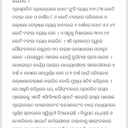
କରାଯିବ ।
ପ୍ରସ୍ତାବିତ ପ୍ରକଳ୍ପରେ ମୋଟ ପୁଂଜି ବ୍ୟୟ ୨୬୯.୮୩ କୋଟି
ଟଙ୍କା ହେବ ଓ ବାର୍ଷିକ ୮.୬ କୋଟି ଟଙ୍କାର ପରିଚାଳନା ଓ
ରକ୍ଷଣା ବେକ୍ଷଣ ବ୍ୟୟ ବାବଦରେ ୭ ବର୍ଷରେ ମୋଟ ୫୬.୪୨
କୋଟି ଟଙ୍କା ବ୍ୟୟ ହେବ । ଏ ସବୁକୁ ମିଶାଇଲେ ୩୨୬.୨୬
କୋଟି ଟଙ୍କା ବ୍ୟୟ କରାଯିବ । ଏହି ପ୍ରକଳ୍ପ ଦ୍ୱାରା
ପୌରାଂଚଳରେ ରହୁଥିବା ୭୦ ଲକ୍ଷ ଜନସାଧାରଣ ଉପକୃତ
ହେବେ । ଉଜ୍ଜ୍ୱଳ ଆଲୋକ ଯୋଗୁଁ ଦୁର୍ଘଟଣା ହ୍ରାସ ପାଇବ ।
ଉପରୋକ୍ତ କାର୍ଯ୍ୟ ଘରୋଇ ଉଦ୍ୟୋଗୀଙ୍କ ସହଭାଗୀତାରେ ୫
ବର୍ଷ ୫ ମାସରେ ସମ୍ପୂର୍ଣ୍ଣ ହେବ ଓ ୭ ବର୍ଷ ପାଇଁ ପରିଚାଳନା
ରକ୍ଷଣାବେକ୍ଷଣ କରାଯିବ ବୋଲି ମୁଖ୍ୟ ସଚିବ କହିଥିଲେ ।
ସେ ଆହୁରି କହିଥିଲେ ଯେ, ପୌରାଂଚଳରେ ପ୍ରଚଳିତ ରାସ୍ତା
ଆଲୋକକୁ ଏନର୍ଜି ଏଫିସିଏନସି ସ୍ମାର୍ଟ ଏଲଇଡ଼ି ରାସ୍ତା ଆଲୋକ
ପ୍ରୋଜେକ୍ଟ ମେନେଜମେଂଟ କନସଲଟେଂଟ ମଡ଼େ ମାଧ୍ୟମରେ
ପୂର୍ଣ୍ଣ ସ୍ଥାପନର ସ୍ୱିକୃତୀ ଦିଆଯାଇଛି । ବିଦ୍ୟୁତ ଯନ୍ତ୍ରୀ ଓ
ଟେକନିକାଲ ସପୋର୍ଟ କର୍ମଚାରୀଙ୍କ ଅଭାବାରୁ ସହରାଂଚଳରେ