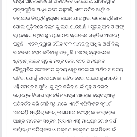
ରାସ୍ତା ଆଲୋକୀକରଣ ଅବହେଳିତ ହୋଇଅଛି, ଯାହାଦ୍ୱାରା
ରାସ୍ତାଗୁଡ଼ିକ ଅନ୍ଧାରରେ ରହୁଅଛି, ଏବଂ ଉଚିତ ଆର୍ଥିଂ ନ
କରାଯାଇ ଡିଷ୍ଟ୍ରିବ୍ୟୁସନ ଲାଇନ ଯାଇଥିବା ଇଲେକଟ୍ରିକାଲ
ପୋଲ ଗୁଡ଼ିକରେ ବଲମକୁ ଲଗାଯାଉଅଛି । ସୁଇଚ୍ ଅନ ଓ ଅଫ୍
ବ୍ୟବସ୍ଥା ନଥିବାରୁ ଅଧିକାଠଶ ସ୍ଥାନରେ ଶକ୍ତିର ଅପଚୟ
ଘଟୁଛି । ଏତଦ୍ ଦ୍ୱାରା ପୌରାଂଚଳ ମାନଙ୍କୁ ଅଧିକ ଅର୍ଥ ବିଲ୍
ବାବଦରେ ବହନ କରିବାକୁ ପଡ଼ୁଛି । ଏତଦ୍ ବ୍ୟତୀରେକ
ଷ୍ଟ୍ରିଟ୍ ଲାଇଟ୍ ଗୁଡ଼ିକ ନଷ୍ଟ ହେବା ସହିତ ଅନିୟମିତ
ବୈଦ୍ୟୁତିକ ସରଂଜାମର କ୍ରୟ ହେତୁ ସରକାରୀ ଅର୍ଥର ଅପଚୟ
ଘଟିବା ଯୋଗୁଁ ଜନସାଧାରଣ ଉଚିତ ସେବା ପାଇପାରୁନାହାନ୍ତି ।
ଏହି ସମସ୍ତ ଅସୁବିଧାକୁ ଦୂର କରିବାପାଇଁ ଗୃହ ଓ ନଗର
ଉନ୍ନୟନ ବିଭାଗ ପ୍ରଚଳିତ ରାସ୍ତା ଆଲୋକ ବ୍ୟବସ୍ଥାକୁ
ପରିବର୍ତନ କରି ସେହି ସ୍ଥାନରେ ଏନର୍ଜି ଏଫିସିଏଂଟ ସ୍ମାର୍ଟ
ଏଲଇଡ଼ି ଷ୍ଟ୍ରିଟ୍ ଲାଇନ୍ ଲଗାଯାଇ ସେଂଟ୍ରାଲ କଂଟ୍ରୋଲ
ଆଣ୍ଡ ମନିଟରିଂ ସିଷ୍ଟମ (ସିସିଏମଏସ) ମାଧ୍ୟମରେ ୭ ବର୍ଷ
ପର୍ଯ୍ୟନ୍ତ ପରିଚାଳନା ଓ ରକ୍ଷଣାବେକ୍ଷଣ କରାଯିବାପାଇଁ