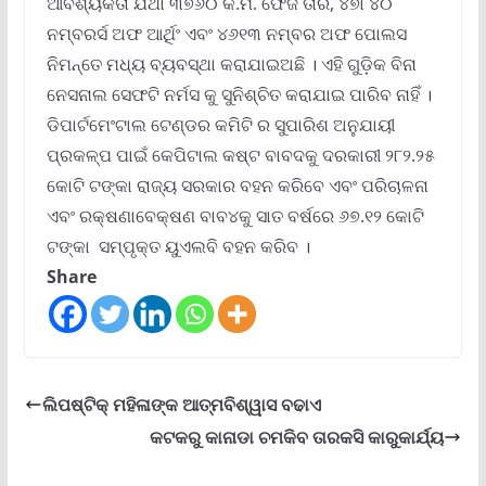
ଆବଶ୍ୟକତା ଯଥା ୩୭୬୦ କି.ମି. ଫେଜ ତାର, ୪୭୮୪୦
ନମ୍ବରର୍ସ ଅଫ ଆର୍ଥିଂ ଏବଂ ୪୬୧୩ ନମ୍ବର ଅଫ ପୋଲସ
ନିମନ୍ତେ ମଧ୍ୟ ବ୍ୟବସ୍ଥା କରାଯାଇଅଛି । ଏହି ଗୁଡ଼ିକ ବିନା
ନେସନାଲ ସେଫଟି ନର୍ମସ କୁ ସୁନିଶ୍ଚିତ କରାଯାଇ ପାରିବ ନାହିଁ ।
ଡିପାର୍ଟମେଂଟାଲ ଟେଣ୍ଡର କମିଟି ର ସୁପାରିଶ ଅନୁଯାୟୀ
ପ୍ରକଳ୍ପ ପାଇଁ କେପିଟାଲ କଷ୍ଟ ବାବଦକୁ ଦରକାରୀ ୨୮୨.୨୫
କୋଟି ଟଙ୍କା ରାଜ୍ୟ ସରକାର ବହନ କରିବେ ଏବଂ ପରିଚାଳନା
ଏବଂ ରକ୍ଷଣାବେକ୍ଷଣ ବାବ୪କୁ ସାତ ବର୍ଷରେ ୬୭.୧୨ କୋଟି
ଟଙ୍କା ସମ୍ପୃକ୍ତ ୟୁଏଲବି ବହନ କରିବ ।
Share
ଲିପଷ୍ଟିକ୍ ମହିଳାଙ୍କ ଆତ୍ମବିଶ୍ୱାସ ବଢାଏ
କଟକରୁ କାନାଡା ଚମକିବ ତାରକସି କାରୁକାର୍ଯ୍ୟ