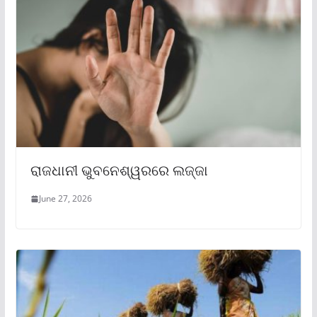
ରାଜଧାନୀ ଭୁବନେଶ୍ୱରରେ ଲଜ୍ଜା
June 27, 2026