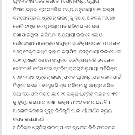
ୟୁଏଲବିଏସ ବହନ କରିବେ । ପୌରସଂସ୍ଥା ଦ୍ୱାରା
ଦିଆଯାଇଥିବା ପ୍ରାରମ୍ଭିକ ତଥ୍ୟ ଅନୁଯାୟୀ ୧.୧୧ ଲକ୍ଷ
କନଭେନସନାଲ ଷ୍ଟ୍ରିଟ୍ ଲାଇଟ୍ କୁ ବ୍ୟୟ ଅଟକଳ ୮୬.୪୭
କୋଟି ଟଙ୍କାରେ ପୁନଃସ୍ତାପନ କରିବାର ଯୋଜନା
ରଖାଯାଇଥିଲା ରାଜିନାମା ଅନୁଯାୟୀ ଇଇଏସଏଲ ଓ
ପୌରସଂସ୍ଥାମାନଙ୍କର ସଂଯୁକ୍ତ ସର୍ବେକ୍ଷଣପରେ ଫାଇନାଲ
ପ୍ରୋଜେକ୍ଟ କଷ୍ଟ ବାହାର କରାଯିବ, ତଦନୁଯାୟୀ ଇଇଏସଏଲ
୧୦୯ ୟୁଏଲବିଏସ ରେ ସଂଯୁକ୍ତ ସର୍ବେକ୍ଷଣ କରି ନେସନାଲ
ବେଂଚମାର୍କ ନର୍ମସ ଫର ଷ୍ଟ୍ରିଟ୍ ଲାଇଟ୍ ଅନୁଯାୟୀ ଅତିରିକ୍ତ
୧.୨୭ ଲକ୍ଷ ଷ୍ଟ୍ରିଟ୍ ଲାଇଟ୍ ପଏଂଟ ପୁନଃସ୍ଥାପନ କରିବାପାଇଁ
ଚିହ୍ନଟ କଲେ । ତେଣୁକରି ମୂଳ ରାଜିନାମାକୁ ସମ୍ପ୍ରସାରିତ
ତଥା ବ୍ୟାପକ କରାଯାଇ ୧.୧୧ ଲକ୍ଷ ଷ୍ଟ୍ରିଟ୍ ଲାଇନ ପଏଂଟ
କୁ ବୃଦ୍ଧି କରାଯାଇ ୨.୩୮ ଲକ୍ଷ ପଏଂଟ କରାଯାଇଅଛି ।
ଆଲୋକୀକରଣର ସୁଦୃଢ଼ ଭିତିଭୂମି ପାଇଁ ଏହି ଅର୍ଥର ବ୍ୟୟ
ବରାଦ କରାଯାଇଛି ।
ଅତିରିକ୍ତ ଷ୍ଟ୍ରିଟ୍ ଲାଇଟ୍ ପଏଂଟ ବ୍ୟତୀତ ଭିତି ସଂରଚନାର