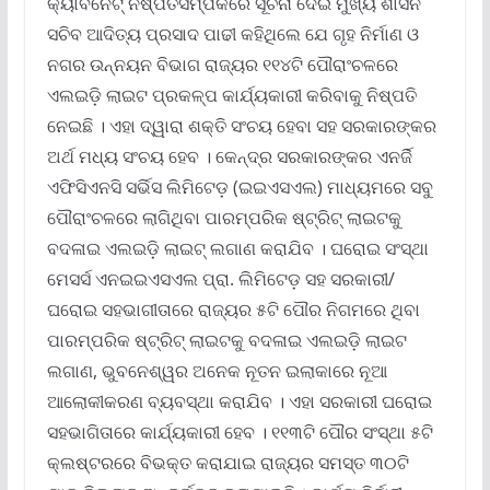
କ୍ୟାବିନେଟ୍ ନିଷ୍ପତିସମ୍ପର୍କରେ ସୂଚନା ଦେଇ ମୁଖ୍ୟ ଶାସନ
ସଚିବ ଆଦିତ୍ୟ ପ୍ରସାଦ ପାଢୀ କହିଥିଲେ ଯେ ଗୃହ ନିର୍ମାଣ ଓ
ନଗର ଉନ୍ନୟନ ବିଭାଗ ରାଜ୍ୟର ୧୧୪ଟି ପୌରାଂଚଳରେ
ଏଲଇଡ଼ି ଲାଇଟ ପ୍ରକଳ୍ପ କାର୍ଯ୍ୟକାରୀ କରିବାକୁ ନିଷ୍ପତି
ନେଇଛି । ଏହା ଦ୍ୱାରା ଶକ୍ତି ସଂଚୟ ହେବା ସହ ସରକାରଙ୍କର
ଅର୍ଥ ମଧ୍ୟ ସଂଚୟ ହେବ । କେନ୍ଦ୍ର ସରକାରଙ୍କର ଏନର୍ଜି
ଏଫିସିଏନସି ସର୍ଭିସ ଲିମିଟେଡ଼ (ଇଇଏସଏଲ) ମାଧ୍ୟମରେ ସବୁ
ପୌରାଂଚଳରେ ଲାଗିଥିବା ପାରମ୍ପରିକ ଷ୍ଟ୍ରିଟ୍ ଲାଇଟକୁ
ବଦଳାଇ ଏଲଇଡ଼ି ଲାଇଟ୍ ଲଗାଣ କରାଯିବ । ଘରୋଇ ସଂସ୍ଥା
ମେସର୍ସ ଏନଇଇଏସଏଲ ପ୍ରା. ଲିମିଟେଡ଼ ସହ ସରକାରୀ/
ଘରୋଇ ସହଭାଗୀତାରେ ରାଜ୍ୟର ୫ଟି ପୌର ନିଗମରେ ଥିବା
ପାରମ୍ପରିକ ଷ୍ଟ୍ରିଟ୍ ଲାଇଟକୁ ବଦଳାଇ ଏଲଇଡ଼ି ଲାଇଟ
ଲଗାଣ, ଭୁବନେଶ୍ୱର ଅନେକ ନୂତନ ଇଲାକାରେ ନୂଆ
ଆଲୋକୀକରଣ ବ୍ୟବସ୍ଥା କରାଯିବ । ଏହା ସରକାରୀ ଘରୋଇ
ସହଭାଗିତାରେ କାର୍ଯ୍ୟକାରୀ ହେବ । ୧୧୩ଟି ପୌର ସଂସ୍ଥା ୫ଟି
କ୍ଲଷ୍ଟରରେ ବିଭକ୍ତ କରାଯାଇ ରାଜ୍ୟର ସମସ୍ତ ୩୦ଟି