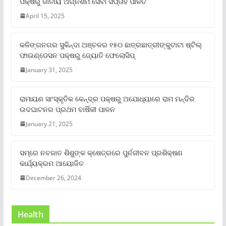
ପକ୍ଷରୁ ଜାତୀୟ ଅଗ୍ନିଶମ ସେବା ସପ୍ତାହ ପାଳିତ
April 15, 2025
କଳିଙ୍ଗନଗର ସୁକିନ୍ଦା ଅଞ୍ଚଳର ୧୫୦ ଛାତ୍ରଛାତ୍ରୀଙ୍କୁଟାଟା ଷ୍ଟିଲ୍
ଫାଉଣ୍ଡେସନ ପକ୍ଷରୁ ଜ୍ୟୋତି ଫେଲୋସିପ୍‌
January 31, 2025
ରାମାୟଣ ସାଂସ୍କୃତିକ କେନ୍ଦ୍ର ପକ୍ଷରୁ ଅଯୋଧ୍ୟାରେ ରାମ ମନ୍ଦିର
ଉଦଘାଟନର ପ୍ରଥମ ବାର୍ଷିକୀ ପାଳନ
January 21, 2025
ସମ୍‌ରେ ନବଜାତ ଶିଶୁଙ୍କ କ୍ଷେତ୍ରରେ ପୁର୍ନଜୀବନ ପ୍ରଶିକ୍ଷଣ
କାର୍ଯ୍ୟକ୍ରମ ଆୟୋଜିତ
December 26, 2024
Health