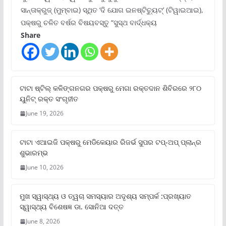
ସାନ୍ତାକ୍ରୁଜ୍ (ମୁମ୍ବାଇ) ସ୍ଥିତ ‘ଦି ଯୋଗ ଇନଷ୍ଟିଚ୍ୟୁଟ୍‌’ (ଟିୱାଇଆଇ),
ପକ୍ଷରୁ ଚଳିତ ବର୍ଷର ବିଷୟବସ୍ତୁ “ସୁସ୍ଥ ବାର୍ଦ୍ଧକ୍ୟ
Share
ଟାଟା ଷ୍ଟିଲ୍‌ କଳିଙ୍ଗନଗର ପକ୍ଷରୁ ମେଗା ରକ୍ତଦାନ ଶିବିରରେ ୨୮୦
ୟୁନିଟ୍‌ ରକ୍ତ ସଂଗୃହୀତ
June 19, 2026
ଟାଟା ଏଆଇଜି ପକ୍ଷରୁ ମେଡିକେୟାର ରିଜର୍ଭ ସୁପର ଟପ୍‌-ଅପ୍ ପ୍ଲାନ୍‌ର
ଶୁଭାରମ୍ଭ
June 10, 2026
ମୁଖ ସ୍ୱାସ୍ଥ୍ୟ ଓ ତ୍ୱଚା ସମସ୍ୟାର ଅଦୃଶ୍ୟ ସମ୍ପର୍କ :ପ୍ରଖ୍ୟାତ
ସ୍ୱାସ୍ଥ୍ୟ ବିଶେଷଜ୍ଞ ଡା. ସୋନିଆ ଦତ୍ତ
June 8, 2026