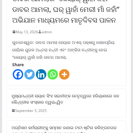
ଡାବର ଆମଲା, ଘର୍ ୱାହାଁ ମେରୀ ମାଁ ଜହାଁ”
ଅଭିଯାନ ମାଧ୍ୟମରେ ମାତୃଦିବସ ପାଳନ
May 13, 2026
admin
ଭୁବନେଶ୍ୱର: ଡାବର ଆମଲା ହେୟାର ଅଏଲ୍ ପକ୍ଷରୁ ଲୋକପ୍ରିୟ
ଗାୟିକା ଯୁଗଳ ଅନ୍ତରା ନନ୍ଦୀ ଏବଂ ଅଙ୍କିତା ନନ୍ଦୀଙ୍କୁ ନେଇ
“କେୟାର୍ ୱାହାଁ ଜହାଁ ଡାବର ଆମଲା,
Share
ମୁଖ୍ୟମନ୍ତ୍ରୀ ନାୟାବ ସିଂହ ସଇନୀଙ୍କ ନେତୃତ୍ୱରେ ହରିୟାଣାରେ ଜନ
କୈନ୍ଦ୍ରୀକ ସଂସ୍କାର ତ୍ୱରାନ୍ୱିତ
September 3, 2025
ଅଗ୍ନିଶମ କର୍ମଚାରୀଙ୍କୁ ସମ୍ମାନ ଜଣାଇ ଟାଟା ଷ୍ଟିଲ କଳିଙ୍ଗନଗର