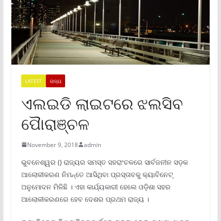
LATEST
ରାଜ୍ୟ
ଏଲଇଡି ଲାଇଟରେ ଝଲସିବ
ପୋୖରାଞ୍ଚଳ
November 9, 2018
admin
ଭୁବନେଶ୍ୱର () ରାଜ୍ୟର ସମସ୍ତ ସହରାଂଚଳରେ ସାର୍ବଜନୀନ ସଡ଼କ
ଆଲୋକୀକରଣ ନିମନ୍ତେ ଆସିଥିବା ପ୍ରସ୍ତାବକୁ କ୍ୟାବିନେଟ୍
ଅନୁମୋଦନ ମିଳିଛି । ଏହା କାର୍ଯ୍ୟକାରୀ ହେଲେ ଓଡ଼ିଶା ସହର
ଆଲୋକୀକରଣରେ ହେବ ଦେଶର ପ୍ରଥମ ରାଜ୍ୟ ।