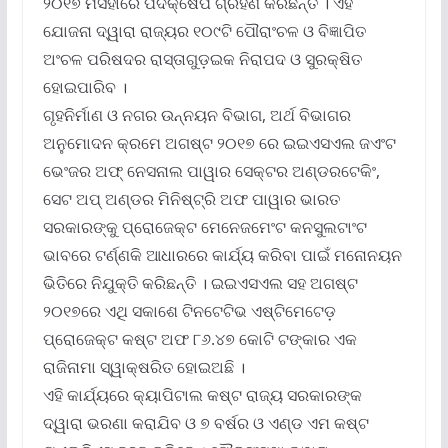
୨୦୧୭ ମସିହାରେ ପଦକ୍ଷେପ ଗ୍ରହଣ କରିଛନ୍ତି । ଏହି
ଯୋଜନା ଦ୍ୱାରା ରାଜ୍ୟର ୧୦୯ଟି ପୌରାଂଚଳ ଓ ବିଜ୍ଞାପିତ
ଅଂଚଳ ପରିଷଦର ରାସ୍ତାଗୁଡ଼ଇକ ନିରାପଦ ଓ ସୁରକ୍ଷିତ
ହୋଇପାରିବ ।
ଗୃହନିର୍ମାଣ ଓ ନଗର ଉନ୍ନୟନ ବିଭାଗ, ଅର୍ଥ ବିଭାଗର
ଅନୁମୋଦନ କ୍ରମେ ଅଗଷ୍ଟ ୨୦୧୭ ରେ ଇଇଏସଏଲ ଜଏଂଟ
ଭେଂଜର ଅଫ୍ ନେସନାଲ ପାୱାର ସେକ୍ଟର ଅଣ୍ଡରଟେକିଂ,
ସେଟ ଅପ୍ ଅଣ୍ଡର ମିନିଷ୍ଟ୍ରି ଅଫ ପାୱାର ଭାରତ
ସରକାରଙ୍କୁ ପ୍ରୋଜେକ୍ଟ ମେନେଜମେଂଟ କନସୁଲଟାଂଟ
ଭାବରେ ଟର୍ଣ୍ଣକି ଆଧାରରେ କାର୍ଯ୍ୟ କରିବା ପାଇଁ ମନୋନୟନ
ଭିତିରେ ନିଯୁକ୍ତି କରିଛନ୍ତି । ଇଇଏସଏଲ ସହ ଅଗଷ୍ଟ
୨୦୧୭ରେ ଏଥି ସକାଶେ ଟିନଟେଟିଭ ଏଷ୍ଟିମେଟେଡ଼
ପ୍ରୋଜେକ୍ଟ କଷ୍ଟ ଅଫ ୮୬.୪୭ କୋଟି ଟଙ୍କାର ଏକ
ରାଜିନାମା ସ୍ୱାକ୍ଷରିତ ହୋଇଅଛି ।
ଏହି କାର୍ଯ୍ୟରେ କ୍ୟାପିଟାଲ କଷ୍ଟ ରାଜ୍ୟ ସରକାରଙ୍କ
ଦ୍ୱାରା ଭରଣା କରାଯିବ ଓ ୭ ବର୍ଷର ଓ ଏଣ୍ଡ ଏମ କଷ୍ଟ