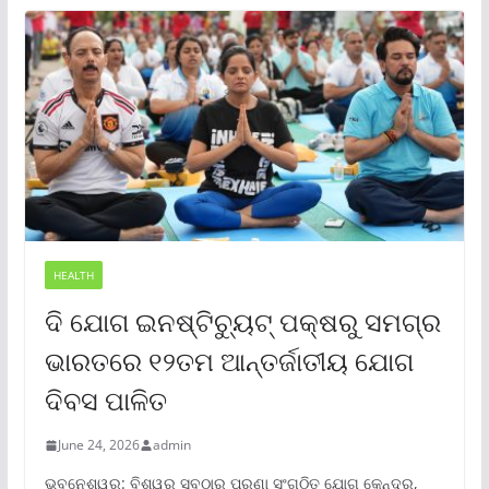
HEALTH
ଦି ଯୋଗ ଇନଷ୍ଟିଚ୍ୟୁଟ୍ ପକ୍ଷରୁ ସମଗ୍ର
ଭାରତରେ ୧୨ତମ ଆନ୍ତର୍ଜାତୀୟ ଯୋଗ
ଦିବସ ପାଳିତ
June 24, 2026
admin
ଭୁବନେଶ୍ୱର: ବିଶ୍ୱର ସବୁଠାରୁ ପୁରୁଣା ସଂଗଠିତ ଯୋଗ କେନ୍ଦ୍ର,