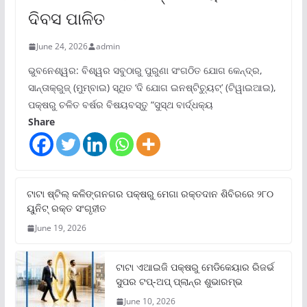
ଦିବସ ପାଳିତ
June 24, 2026
admin
ଭୁବନେଶ୍ୱର: ବିଶ୍ୱର ସବୁଠାରୁ ପୁରୁଣା ସଂଗଠିତ ଯୋଗ କେନ୍ଦ୍ର,
ସାନ୍ତାକ୍ରୁଜ୍ (ମୁମ୍ବାଇ) ସ୍ଥିତ ‘ଦି ଯୋଗ ଇନଷ୍ଟିଚ୍ୟୁଟ୍‌’ (ଟିୱାଇଆଇ),
ପକ୍ଷରୁ ଚଳିତ ବର୍ଷର ବିଷୟବସ୍ତୁ “ସୁସ୍ଥ ବାର୍ଦ୍ଧକ୍ୟ
Share
ଟାଟା ଷ୍ଟିଲ୍‌ କଳିଙ୍ଗନଗର ପକ୍ଷରୁ ମେଗା ରକ୍ତଦାନ ଶିବିରରେ ୨୮୦
ୟୁନିଟ୍‌ ରକ୍ତ ସଂଗୃହୀତ
June 19, 2026
ଟାଟା ଏଆଇଜି ପକ୍ଷରୁ ମେଡିକେୟାର ରିଜର୍ଭ
ସୁପର ଟପ୍‌-ଅପ୍ ପ୍ଲାନ୍‌ର ଶୁଭାରମ୍ଭ
June 10, 2026