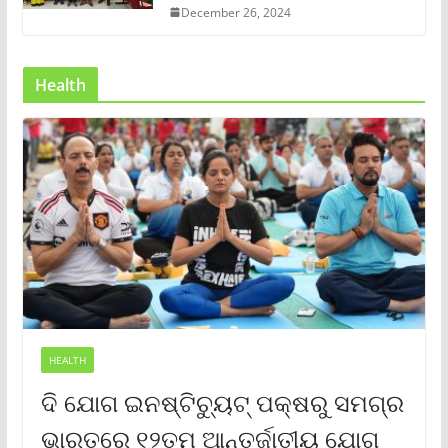
December 26, 2024
Health
HEALTH
ଦି ଯୋଗ ଇନଷ୍ଟିଚ୍ୟୁଟ୍ ପକ୍ଷରୁ ସମଗ୍ର
ଭାରତରେ ୧୨ତମ ଆନ୍ତର୍ଜାତୀୟ ଯୋଗ