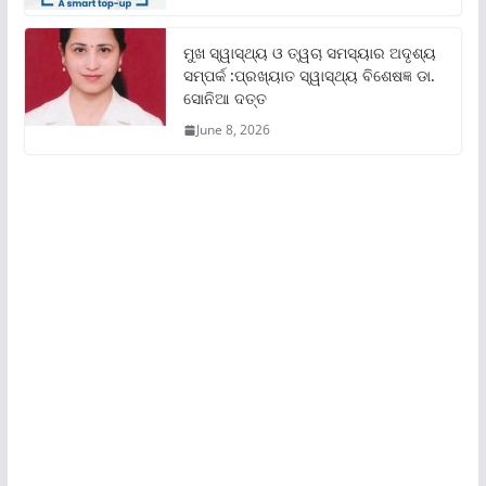
ମୁଖ ସ୍ୱାସ୍ଥ୍ୟ ଓ ତ୍ୱଚା ସମସ୍ୟାର ଅଦୃଶ୍ୟ
ସମ୍ପର୍କ :ପ୍ରଖ୍ୟାତ ସ୍ୱାସ୍ଥ୍ୟ ବିଶେଷଜ୍ଞ ଡା.
ସୋନିଆ ଦତ୍ତ
June 8, 2026