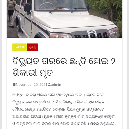
LATEST
ରାଜ୍ୟ
ବିଦ୍ୟୁତ ତାରରେ ଛନ୍ଦି ହୋଇ ୨
ଶିକାରୀ ମୃତ
November 20, 2021
admin
ବୌଦ୍ଧ: ବାରହା ଶିକାଲ ଲାଗି ବିଛାଇଥିଲେ ତାର । ହେଲେ ନିଜେ
ବିଦ୍ୟୁତ ତାର ସଂସ୍ପର୍ଶରେ ଆସି ଚାଲିଗଲା ୨ ଶିକାରୀଙ୍କ ଜୀବନ ।
ବୌଦ୍ଧ ରେଞ୍ଜ ଗଣ୍ଡିସର ସେକ୍ସନ ପିପଳମୁଣ୍ଡା ଜଙ୍ଗଲରେ
ଅଭାବନୀୟ ଘଟଣା। ମୃତକ ହେଲେ କୁରୁକୁଳ ଗାଁର ଦଶ୍ୟନନ୍ଦ ଦେହୁରୀ
ଓ ରମ୍ଭିକଟା ଗାଁର କଇରା ବାଘ ବୋଲି ଜଣାପଡିଛି । ଖବର ଅନୁଯାୟୀ,