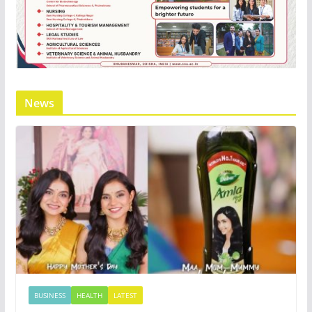
News
BUSINESS
HEALTH
LATEST