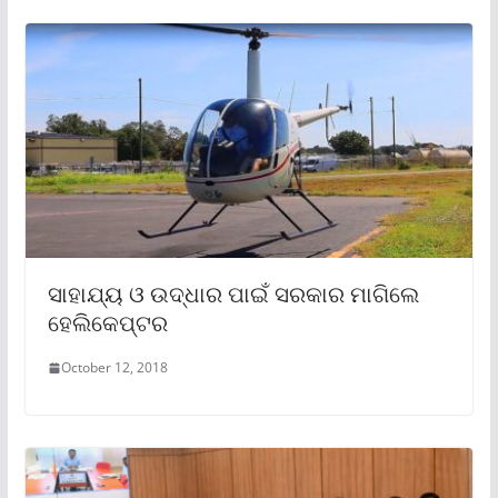
ସାହାଯ୍ୟ ଓ ଉଦ୍ଧାର ପାଇଁ ସରକାର ମାଗିଲେ
ହେଲିକେପ୍ଟର
October 12, 2018