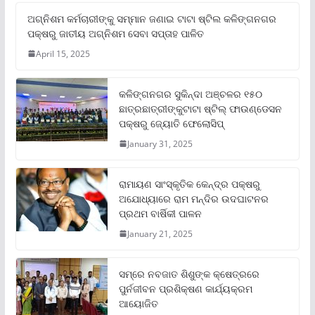
ଅଗ୍ନିଶମ କର୍ମଚାରୀଙ୍କୁ ସମ୍ମାନ ଜଣାଇ ଟାଟା ଷ୍ଟିଲ କଳିଙ୍ଗନଗର
ପକ୍ଷରୁ ଜାତୀୟ ଅଗ୍ନିଶମ ସେବା ସପ୍ତାହ ପାଳିତ
April 15, 2025
କଳିଙ୍ଗନଗର ସୁକିନ୍ଦା ଅଞ୍ଚଳର ୧୫୦
ଛାତ୍ରଛାତ୍ରୀଙ୍କୁଟାଟା ଷ୍ଟିଲ୍ ଫାଉଣ୍ଡେସନ
ପକ୍ଷରୁ ଜ୍ୟୋତି ଫେଲୋସିପ୍‌
January 31, 2025
ରାମାୟଣ ସାଂସ୍କୃତିକ କେନ୍ଦ୍ର ପକ୍ଷରୁ
ଅଯୋଧ୍ୟାରେ ରାମ ମନ୍ଦିର ଉଦଘାଟନର
ପ୍ରଥମ ବାର୍ଷିକୀ ପାଳନ
January 21, 2025
ସମ୍‌ରେ ନବଜାତ ଶିଶୁଙ୍କ କ୍ଷେତ୍ରରେ
ପୁର୍ନଜୀବନ ପ୍ରଶିକ୍ଷଣ କାର୍ଯ୍ୟକ୍ରମ
ଆୟୋଜିତ