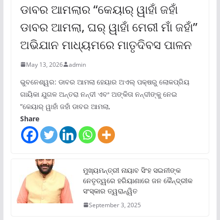
ଡାବର ଆମଲାର “କେୟାର୍ ୱାହାଁ ଜହାଁ
ଡାବର ଆମଲା, ଘର୍ ୱାହାଁ ମେରୀ ମାଁ ଜହାଁ”
ଅଭିଯାନ ମାଧ୍ୟମରେ ମାତୃଦିବସ ପାଳନ
May 13, 2026
admin
ଭୁବନେଶ୍ୱର: ଡାବର ଆମଲା ହେୟାର ଅଏଲ୍ ପକ୍ଷରୁ ଲୋକପ୍ରିୟ
ଗାୟିକା ଯୁଗଳ ଅନ୍ତରା ନନ୍ଦୀ ଏବଂ ଅଙ୍କିତା ନନ୍ଦୀଙ୍କୁ ନେଇ
“କେୟାର୍ ୱାହାଁ ଜହାଁ ଡାବର ଆମଲା,
Share
ମୁଖ୍ୟମନ୍ତ୍ରୀ ନାୟାବ ସିଂହ ସଇନୀଙ୍କ
ନେତୃତ୍ୱରେ ହରିୟାଣାରେ ଜନ କୈନ୍ଦ୍ରୀକ
ସଂସ୍କାର ତ୍ୱରାନ୍ୱିତ
September 3, 2025