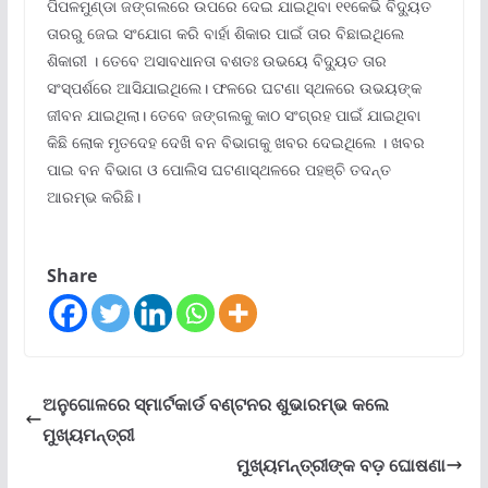
ପିପଳମୁଣ୍ଡା ଜଙ୍ଗଲରେ ଉପରେ ଦେଇ ଯାଇଥିବା ୧୧କେଭି ବିଦ୍ୟୁତ
ତାରରୁ ଜେଇ ସଂଯୋଗ କରି ବାର୍ହା ଶିକାର ପାଇଁ ତାର ବିଛାଇଥିଲେ
ଶିକାରୀ । ତେବେ ଅସାବଧାନତା ବଶତଃ ଉଭୟେ ବିଦ୍ୟୁତ ତାର
ସଂସ୍ପର୍ଶରେ ଆସିଯାଇଥିଲେ। ଫଳରେ ଘଟଣା ସ୍ଥଳରେ ଉଭୟଙ୍କ
ଜୀବନ ଯାଇଥିଲା। ତେବେ ଜଙ୍ଗଲକୁ କାଠ ସଂଗ୍ରହ ପାଇଁ ଯାଇଥିବା
କିଛି ଲୋକ ମୃତଦେହ ଦେଖି ବନ ବିଭାଗକୁ ଖବର ଦେଇଥିଲେ । ଖବର
ପାଇ ବନ ବିଭାଗ ଓ ପୋଲିସ ଘଟଣାସ୍ଥଳରେ ପହଞ୍ଚି ତଦନ୍ତ
ଆରମ୍ଭ କରିଛି।
Share
ଅନୁଗୋଳରେ ସ୍ମାର୍ଟକାର୍ଡ ବଣ୍ଟନର ଶୁଭାରମ୍ଭ କଲେ
ମୁଖ୍ୟମନ୍ତ୍ରୀ
ମୁଖ୍ୟମନ୍ତ୍ରୀଙ୍କ ବଡ଼ ଘୋଷଣା