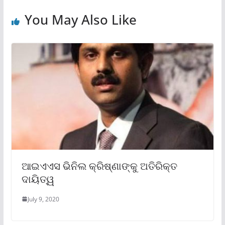
You May Also Like
ଆଇଏଏସ ଭିନିଲ କ୍ରିଷ୍ଣାଙ୍କୁ ଅତିରିକ୍ତ
ଦାୟିତ୍ୱ
July 9, 2020