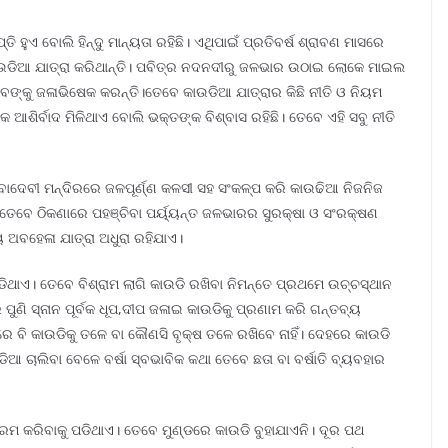
 ହୁଏ ବୋଲି ହିନ୍ଦୁ ମାନ୍ୟତା ରହିଛି। ଏଥିପାଇଁ ପ୍ରତିବର୍ଷ ଶ୍ରାବଣ ମାସରେ
ାଉଡିଆ ଯାତ୍ରା କରିଥାନ୍ତି। ପବିତ୍ର ନଦନଦୀରୁ ଜଳଭାର ଉଠାଇ ଲୋକେ ମାଇଲ
ବଙ୍କୁ ଜଳାଭିଷେକ କରନ୍ତି।ତେବେ କାଉଡିଆ ଯାତ୍ରାର କିଛି ନୀତି ଓ ନିୟମ
୍କ ଆଶିର୍ବାଦ ମିଳିଥାଏ ବୋଲି ଭକ୍ତଙ୍କ ବିଶ୍ବାସ ରହିଛି। ତେବେ ଏହି ସବୁ ନୀତି
ାଦେବୀ ମନ୍ଦିରରେ ଜଳପୂର୍ଣ୍ଣ କଳସୀ ସହ ସଂକଳ୍ପ କରି କାଉଢିଆ ନିଜନିଜ
 ତେବେ ଠିକଣାରେ ପହଞ୍ଚିବା ପର୍ୟ୍ୟନ୍ତ ଜଳଭାରର ସୁରକ୍ଷା ଓ ସଂରକ୍ଷଣ
ୟ ଅବହେଳା ଯାତ୍ରା ଅଧୁରା ରହିଯାଏ।
ିଥାଏ। ତେବେ ବିଶ୍ରାମ ଲାଗି କାଉଡି ରଖିବା ନିମନ୍ତେ ପ୍ରଥମେ ଉଚ୍ଚସ୍ଥାନ
 ପୁଣି ସ୍ନାନ ପୂର୍ବକ ଧୂପ,ଦୀପ ଜଳାଇ କାଉଡିକୁ ପ୍ରଣାମ କରି ଗନ୍ତବ୍ୟ
େ ବି କାଉଡିକୁ ତଳେ ବା କୌଣସି ବୃକ୍ଷ ତଳେ ରଖିବେ ନାହିଁ। ଦେହରେ କାଉଡି
ାଉଡିଆ ଚାଲିବା ବେଳେ ବର୍ଷା ସ୍ବଭାବିକ କଥା ତେବେ ଛତା ବା ବର୍ଷାତି ବ୍ୟବହାର
୍ରମ କରିବାକୁ ପଡିଥାଏ। ତେବେ ମୁଣ୍ଡରେ କାଉଡି ବୁହାଯାଏନି। ଦୂର ପଥ