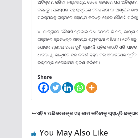
ଅତିକ୍ରମ କରିବା କଷ୍ଟସାଧ୍ୟ ତେବେ ସହଜରେ ପଥ ଅତିକ୍ରମ କର
କରନ୍ତୁ। ପରସ୍ପର ସହ ରାସ୍ତାରେ କଳିଝଗଡା ବା ଅଶ୍ଲୀଳ ଭାଷାର
ପରସ୍ପରକୁ ରାସ୍ତାରେ ସହାୟତା କରନ୍ତୁ।ହେଲେ କୌଣସି ପରିସ୍ଥି
୪- ଯାତ୍ରାରେ କୌଣସି ପ୍ରକାର ନିଶା ଯେପରି କି ମଦ, ଭାଙ୍ଗ 
ରାସ୍ତାରେ ସ୍ବତନ୍ତ୍ର ଖାଦ୍ୟର ବ୍ୟବସ୍ଥା ରହିଥାଏ। ସେହି ସବ
ଭୋଜନ ଗ୍ରହଣ ପରେ ପୁଣି ସ୍ନାନାଦି ପୂର୍ବକ କାଉଡି ଧରି ଯାତ
ଧାଡିବାନ୍ଧି କାନ୍ଧରେ ଜଳ କଳଶୀ ବହନ କରି ଶିବାଭିଷେକ ପୂର୍ବ
ଭକ୍ତଙ୍କ ମନୋକାମନା ପୁରଣ କରିବେ।
Share
ଏହି ୨ ଅଭିନେତାଙ୍କ ସହ କାମ କରିବାକୁ ଚାହାନ୍ତି କଙ୍ଗନ
You May Also Like