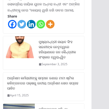
ଲୋକପ୍ରିୟ ଗାୟିକା ଯୁଗଳ ଅନ୍ତରା ନନ୍ଦୀ ଏବଂ ଅଙ୍କିତା
ନନ୍ଦୀଙ୍କୁ ନେଇ “କେୟାର୍ ୱାହାଁ ଜହାଁ ଡାବର ଆମଲା,
Share
ମୁଖ୍ୟମନ୍ତ୍ରୀ ନାୟାବ ସିଂହ
ସଇନୀଙ୍କ ନେତୃତ୍ୱରେ
ହରିୟାଣାରେ ଜନ କୈନ୍ଦ୍ରୀକ
ସଂସ୍କାର ତ୍ୱରାନ୍ୱିତ
September 3, 2025
ଅଗ୍ନିଶମ କର୍ମଚାରୀଙ୍କୁ ସମ୍ମାନ ଜଣାଇ ଟାଟା ଷ୍ଟିଲ
କଳିଙ୍ଗନଗର ପକ୍ଷରୁ ଜାତୀୟ ଅଗ୍ନିଶମ ସେବା ସପ୍ତାହ
ପାଳିତ
April 15, 2025