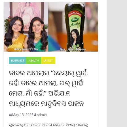
BUSINESS
HEALTH
LATEST
ଡାବର ଆମଲାର “କେୟାର୍ ୱାହାଁ
ଜହାଁ ଡାବର ଆମଲା, ଘର୍ ୱାହାଁ
ମେରୀ ମାଁ ଜହାଁ” ଅଭିଯାନ
ମାଧ୍ୟମରେ ମାତୃଦିବସ ପାଳନ
May 13, 2026
admin
ଭୁବନେଶ୍ୱର: ଡାବର ଆମଲା ହେୟାର ଅଏଲ୍ ପକ୍ଷରୁ