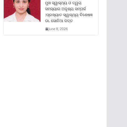
ମୁଖ ସ୍ୱାସ୍ଥ୍ୟ ଓ ତ୍ୱଚା
ସମସ୍ୟାର ଅଦୃଶ୍ୟ ସମ୍ପର୍କ
:ପ୍ରଖ୍ୟାତ ସ୍ୱାସ୍ଥ୍ୟ ବିଶେଷଜ୍ଞ
ଡା. ସୋନିଆ ଦତ୍ତ
June 8, 2026