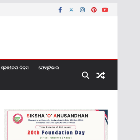
ସ୍ବାଧୀନତା ଦିବସ
ଫେଷ୍ଟିଭାଲ