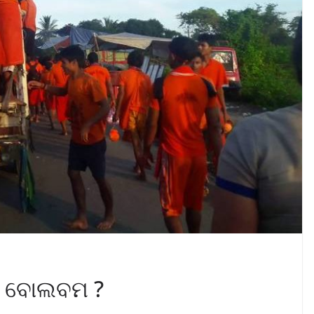
କି ବୋଲବମ ?