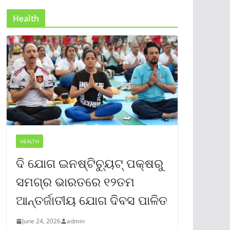
Health
HEALTH
ଦି ଯୋଗ ଇନଷ୍ଟିଚ୍ୟୁଟ୍ ପକ୍ଷରୁ
ସମଗ୍ର ଭାରତରେ ୧୨ତମ
ଆନ୍ତର୍ଜାତୀୟ ଯୋଗ ଦିବସ ପାଳିତ
June 24, 2026
admin