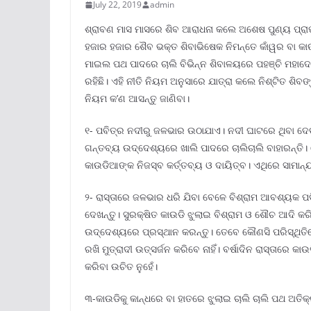
July 22, 2019
admin
ଶ୍ରାବଣ ମାସ ମାସରେ ଶିବ ଆରାଧନା କଲେ ଅଶେଷ ପୁଣ୍ୟ ପ୍ରାପ୍ତି
ହଜାର ହଜାର ଶୈବ ଭକ୍ତ ଶିବାଭିଷେକ ନିମନ୍ତେ କାଁୱର ବା କ
ମାଇଲ ପଥ ପାଦରେ ଚାଲି ବିଭିନ୍ନ ଶିବାଳୟରେ ପହଞ୍ଚି ମହାଦେ
ରହିଛି। ଏହି ନୀତି ନିୟମ ଅନୁସାରେ ଯାତ୍ରା କଲେ ନିଶ୍ଟିତ ଶିବଙ
ନିୟମ କ’ଣ ଆସନ୍ତୁ ଜାଣିବା।
୧- ପବିତ୍ର ନଦୀରୁ ଜଳଭାର ଉଠାଯାଏ। ନଦୀ ଘାଟରେ ଥିବା ଦେବ
ଗନ୍ତବ୍ୟ ଉଦ୍ଦେଶ୍ୟରେ ଖାଲି ପାଦରେ ଚାଲିଚାଲି ବାହାରନ୍ତି।
କାଉଡିଆଙ୍କ ନିଜସ୍ବ କର୍ତ୍ତବ୍ୟ ଓ ଦାୟିତ୍ବ। ଏଥିରେ ସାମାନ୍
୨- ରାସ୍ତାରେ ଜଳଭାର ଧରି ଯିବା ବେଳେ ବିଶ୍ରାମ ଆବଶ୍ୟକ ପଡ
ଦେଖନ୍ତୁ। ସୁରକ୍ଷିତ କାଉଡି ଝୁଲାଇ ବିଶ୍ରାମ ଓ ଶୌଚ ଆଦି କରି
ଉଦ୍ଦେଶ୍ୟରେ ପ୍ରସ୍ଥାନ କରନ୍ତୁ। ତେବେ କୌଣସି ପରିସ୍ଥିତିର
ରଖି ମୁତ୍ରାଦୀ ଉତ୍ସର୍ଜନ କରିବେ ନାହିଁ। ବର୍ଷାଦିନ ରାସ୍ତାରେ କ
କରିବା ଉଚିତ ନୁହେଁ।
୩-କାଉଡିକୁ କାନ୍ଧରେ ବା ହାତରେ ଝୁଲାଇ ଚାଲି ଚାଲି ପଥ ଅତିକ