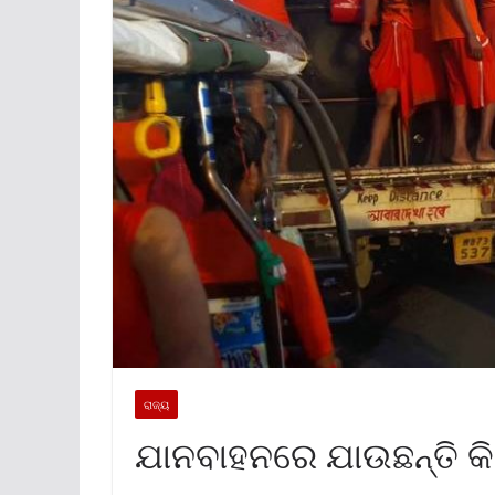
ରାଜ୍ୟ
ଯାନବାହନରେ ଯାଉଛନ୍ତି 