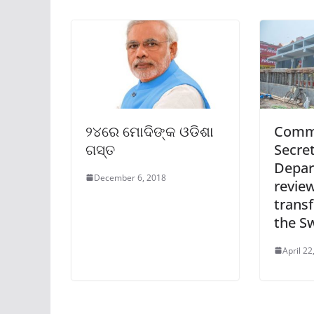
୨୪ରେ ମୋଦିଙ୍କ ଓଡିଶା
Commi
ଗସ୍ତ
Secre
Depar
December 6, 2018
revie
trans
the S
April 22