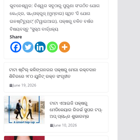
ଭୁବନେଶ୍ୱର: ବିଶ୍ୱର ସବୁଠାରୁ ପୁରୁଣା ସଂଗଠିତ ଯୋଗ
କେନ୍ଦ୍ର, ସାନ୍ତାକ୍ରୁଜ୍ (ମୁମ୍ବାଇ) ସ୍ଥିତ ‘ଦି ଯୋଗ
ଇନଷ୍ଟିଚ୍ୟୁଟ୍‌’ (ଟିୱାଇଆଇ), ପକ୍ଷରୁ ଚଳିତ ବର୍ଷର
ବିଷୟବସ୍ତୁ “ସୁସ୍ଥ ବାର୍ଦ୍ଧକ୍ୟ
Share
ଟାଟା ଷ୍ଟିଲ୍‌ କଳିଙ୍ଗନଗର ପକ୍ଷରୁ ମେଗା ରକ୍ତଦାନ
ଶିବିରରେ ୨୮୦ ୟୁନିଟ୍‌ ରକ୍ତ ସଂଗୃହୀତ
June 19, 2026
ଟାଟା ଏଆଇଜି ପକ୍ଷରୁ
ମେଡିକେୟାର ରିଜର୍ଭ ସୁପର ଟପ୍‌-
ଅପ୍ ପ୍ଲାନ୍‌ର ଶୁଭାରମ୍ଭ
June 10, 2026