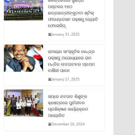
କଳିଙ୍ଗନଗର ସୁକିନ୍ଦା
ଅଞ୍ଚଳର ୧୫୦
ଛାତ୍ରଛାତ୍ରୀଙ୍କୁଟାଟା ଷ୍ଟିଲ୍
ଫାଉଣ୍ଡେସନ ପକ୍ଷରୁ ଜ୍ୟୋତି
ଫେଲୋସିପ୍‌
January 31, 2025
ରାମାୟଣ ସାଂସ୍କୃତିକ କେନ୍ଦ୍ର
ପକ୍ଷରୁ ଅଯୋଧ୍ୟାରେ ରାମ
ମନ୍ଦିର ଉଦଘାଟନର ପ୍ରଥମ
ବାର୍ଷିକୀ ପାଳନ
January 21, 2025
ସମ୍‌ରେ ନବଜାତ ଶିଶୁଙ୍କ
କ୍ଷେତ୍ରରେ ପୁର୍ନଜୀବନ
ପ୍ରଶିକ୍ଷଣ କାର୍ଯ୍ୟକ୍ରମ
ଆୟୋଜିତ
December 26, 2024