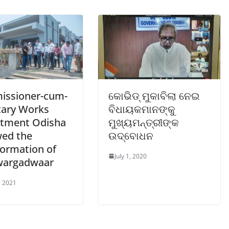
ssioner-cum-
କୋଭିଡ୍‌ ମୁକାବିଲା ନେଇ
tary Works
ବିଧାୟକମାନଙ୍କୁ
tment Odisha
ମୁଖ୍ୟମନ୍ତ୍ରୀଙ୍କ
wed the
ଉଦ୍‌ବୋଧନ
formation of
July 1, 2020
wargadwaar
, 2021