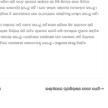
ିବା ଲାଗି ଉଚ୍ଚ ସ୍ବରରେ ସାଥୀଙ୍କ ସହ ମିଶି ଶିବଙ୍କ ଭଜନ କିର୍ତ୍ତନ
େ କଥାବାର୍ତ୍ତା ହୁଅନ୍ତୁ ନାହିଁ । ଯେତ ସମ୍ଭବ ସଞ୍ଜମତା ଅବଲମ୍ବନ କରନ୍ତୁ।
ତିରେ ବି ଯାନବାହନରେ ଯାଇ ଗନ୍ତବ୍ୟରେ ପହଞ୍ଚିବାକୁ ଚେଷ୍ଟା କରନ୍ତୁ ନାହିଁ।
ବା ଗଞ୍ଜେଇ ଆଦି ସେବନ କରନ୍ତୁ ନାହିଁ।ଭୋକ ଲାଗିଲେ ଶିବ ଭକ୍ତଙ୍କ ଲାଗି
ୁ ସ୍ଥାନ ନିର୍ଣ୍ଣୟ କରି ଉଚିତ ସ୍ଥାନରେ କାଉଡି ରଖି ଆବଶ୍ୟକ ମୁତାବକ ସାତ୍ବିକ
୍ରା ଆରମ୍ଭ କରନ୍ତୁ। ଯେଉଁଠାରେ ଜଳାଭିଷେକ ହେବ ସେଠାକାର ନୀତି ନିୟମରେ
କ ନିଜର ମନୋକାମନା ମହାଦେବଙ୍କୁ ଜଣାନ୍ତୁ। ଆଶୁତୋଷ ଶମ୍ଭୁ ନିଶ୍ଚିତ
ା
କଶ୍ମୀରରେ ପ୍ରଶିକ୍ଷଣ ନେବେ ଧୋନି