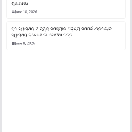
ଶୁଭାରମ୍ଭ
June 10, 2026
ମୁଖ ସ୍ୱାସ୍ଥ୍ୟ ଓ ତ୍ୱଚା ସମସ୍ୟାର ଅଦୃଶ୍ୟ ସମ୍ପର୍କ :ପ୍ରଖ୍ୟାତ
ସ୍ୱାସ୍ଥ୍ୟ ବିଶେଷଜ୍ଞ ଡା. ସୋନିଆ ଦତ୍ତ
June 8, 2026