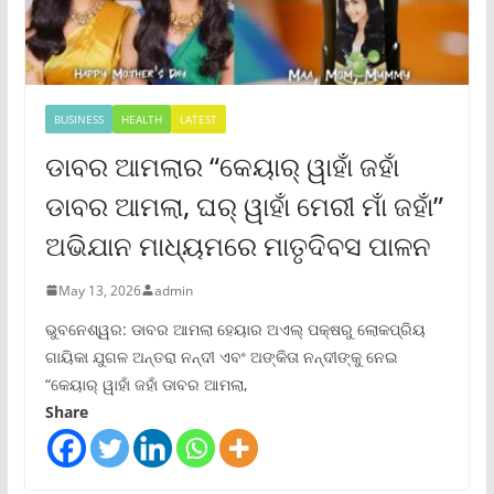
BUSINESS
HEALTH
LATEST
ଡାବର ଆମଲାର “କେୟାର୍ ୱାହାଁ ଜହାଁ
ଡାବର ଆମଲା, ଘର୍ ୱାହାଁ ମେରୀ ମାଁ ଜହାଁ”
ଅଭିଯାନ ମାଧ୍ୟମରେ ମାତୃଦିବସ ପାଳନ
May 13, 2026
admin
ଭୁବନେଶ୍ୱର: ଡାବର ଆମଲା ହେୟାର ଅଏଲ୍ ପକ୍ଷରୁ ଲୋକପ୍ରିୟ
ଗାୟିକା ଯୁଗଳ ଅନ୍ତରା ନନ୍ଦୀ ଏବଂ ଅଙ୍କିତା ନନ୍ଦୀଙ୍କୁ ନେଇ
“କେୟାର୍ ୱାହାଁ ଜହାଁ ଡାବର ଆମଲା,
Share