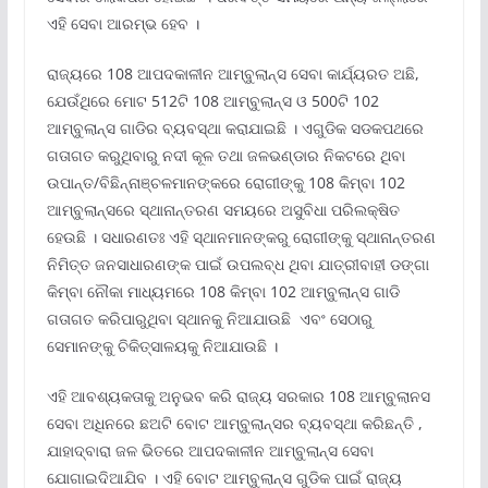
ଏହି ସେବା ଆରମ୍ଭ ହେବ ।
ରାଜ୍ୟରେ 108 ଆପଦକାଳୀନ ଆମ୍ବୁଲାନ୍ସ ସେବା କାର୍ଯ୍ୟରତ ଅଛି,
ଯେଉଁଥିରେ ମୋଟ 512ଟି 108 ଆମ୍ବୁଲାନ୍ସ ଓ 500ଟି 102
ଆମ୍ବୁଲାନ୍ସ ଗାଡିର ବ୍ୟବସ୍ଥା କରାଯାଇଛି । ଏଗୁଡିକ ସଡକପଥରେ
ଗତାଗତ କରୁଥିବାରୁ ନଦୀ କୂଳ ତଥା ଜଳଭଣ୍ଡାର ନିକଟରେ ଥିବା
ଉପାନ୍ତ/ବିଛିନ୍ନାଞ୍ଚଳମାନଙ୍କରେ ରୋଗୀଙ୍କୁ 108 କିମ୍ବା 102
ଆମ୍ବୁଲାନ୍ସରେ ସ୍ଥାନାନ୍ତରଣ ସମୟରେ ଅସୁବିଧା ପରିଲକ୍ଷିତ
ହେଉଛି । ସଧାରଣତଃ ଏହି ସ୍ଥାନମାନଙ୍କରୁ ରୋଗୀଙ୍କୁ ସ୍ଥାନାନ୍ତରଣ
ନିମିତ୍ତ ଜନସାଧାରଣଙ୍କ ପାଇଁ ଉପଲବ୍ଧ ଥିବା ଯାତ୍ରୀବାହୀ ଡଙ୍ଗା
କିମ୍ବା ନୌକା ମାଧ୍ୟମରେ 108 କିମ୍ବା 102 ଆମ୍ବୁଲାନ୍ସ ଗାଡି
ଗତାଗତ କରିପାରୁଥିବା ସ୍ଥାନକୁ ନିଆଯାଉଛି ଏବଂ ସେଠାରୁ
ସେମାନଙ୍କୁ ଚିକିତ୍ସାଳୟକୁ ନିଆଯାଉଛି ।
ଏହି ଆବଶ୍ୟକତାକୁ ଅନୁଭବ କରି ରାଜ୍ୟ ସରକାର 108 ଆମ୍ବୁଲାନସ
ସେବା ଅଧିନରେ ଛଅଟି ବୋଟ ଆମ୍ବୁଲାନ୍ସର ବ୍ୟବସ୍ଥା କରିଛନ୍ତି ,
ଯାହାଦ୍ବାରା ଜଳ ଭିତରେ ଆପଦକାଳୀନ ଆମ୍ବୁଲାନ୍ସ ସେବା
ଯୋଗାଇଦିଆଯିବ । ଏହି ବୋଟ ଆମ୍ବୁଲାନ୍ସ ଗୁଡିକ ପାଇଁ ରାଜ୍ୟ