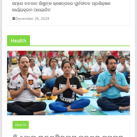
ସମ୍‌ରେ ନବଜାତ ଶିଶୁଙ୍କ କ୍ଷେତ୍ରରେ ପୁର୍ନଜୀବନ ପ୍ରଶିକ୍ଷଣ
କାର୍ଯ୍ୟକ୍ରମ ଆୟୋଜିତ
December 26, 2024
Health
HEALTH