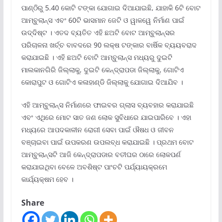
ପାଣ୍ଠିରୁ 5.40 କୋଟି ଟଙ୍କା ଯୋଗାଇ ଦିଆଯାଇଛି, ଯାହାକି 6ଟି ବୋଟ
ଆମ୍ବୁଲାନ୍ସ ଏବଂ 60ଟି ଭାସମାନ ଜେଟି ଓ ୱାକୱେ ନିର୍ମାଣ ପାଇଁ
ଉଦ୍ଦିଷ୍ଟ । ଏତଦ ବ୍ୟତିତ ଏହି ଛଅଟି ବୋଟ ଆମ୍ବୁଲାନ୍ସର
ପରିଚାଳନା ଖର୍ଚ୍ଚ ବାବଦରେ 90 ଲକ୍ଷ ଟଙ୍କାର ବାର୍ଷିକ ବ୍ୟୟବରାଦ
କରାଯାଇଛି । ଏହି ଛଅଟି ବୋଟି ଆମ୍ବୁଲାନ୍ସ ମଧ୍ୟରୁ ଦୁଇଟି
ମାଲକାନଗିରି ଜିଲ୍ଲାକୁ, ଦୁଇଟି କେନ୍ଦ୍ରାପଡା ଜିଲ୍ଲାକୁ, ଗୋଟିଏ
କୋରାପୁଟ ଓ ଗୋଟିଏ କଳାହାଣ୍ଡି ଜିଲ୍ଲାକୁ ଯୋଗାଇ ଦିଆଯିବ ।
ଏହି ଆମ୍ବୁଲାନ୍ସ ନିର୍ମାଣରେ ଫାଇବର ଗ୍ଲାସ ବ୍ୟବହାର କରାଯାଇଛି
ଏବଂ ଏଥିରେ ମୋଟ ସାତ ଜଣ ଲୋକ ସୁବିଧାରେ ଯାଇପାରିବେ । ଏହା
ମଧ୍ୟରେ ଆପଦକାଳୀନ ରୋଗୀ ସେବା ପାଇଁ ଔଷଧ ଓ ଜୀବନ
ବଞ୍ଚାଇବା ପାଇଁ ଉପକରଣ ଉପଲବ୍ଧ କରାଯାଇଛି । ପ୍ରଥମ ବୋଟ
ଆମ୍ବୁଲାନ୍ସଟି ଆଜି କେନ୍ଦ୍ରାପଡାର ବତୀଘର ଠାରେ ଲୋକପର୍ଣ
କରାଯାଇଥିବା ବେଳେ ଅବଶିଷ୍ଟ ପାଂଚଟି ପର୍ଯ୍ୟାୟକ୍ରମେ
କାର୍ଯ୍ୟକ୍ଷମ ହେବ ।
Share