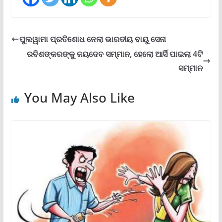
ପୁଲୱାମା ପ୍ରତିଶୋଧ ନେଲା ଭାରତୀୟ ବାୟୁ ସେନା
ରବିଶଙ୍କରଙ୍କୁ ଜୟଦେବ ସମ୍ମାନ, ହେଲୋ ଆର୍ସି ପାଇଲା 4ଟି
ସମ୍ମାନ
You May Also Like