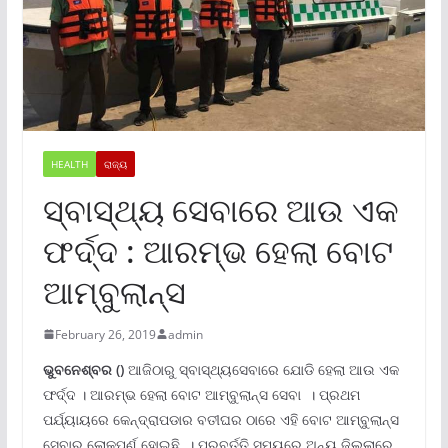
HEALTH
ରାଜ୍ୟ
ସ୍ବାସ୍ଥ୍ୟ ସେବାରେ ଆଉ ଏକ
ଫର୍ଦ୍ଦ : ଆରମ୍ଭ ହେଲା ବୋଟ
ଆମ୍ବୁଲାନ୍ସ
February 26, 2019
admin
ଭୁବନେଶ୍ବର
()
ଆଜିଠାରୁ ସ୍ବାସ୍ଥ୍ୟସେବାରେ ଯୋଡି ହେଲା ଆଉ ଏକ
ଫର୍ଦ୍ଦ । ଆରମ୍ଭ ହେଲା ବୋଟ ଆମ୍ବୁଲାନ୍ସ ସେବା । ପ୍ରଥମ
ପର୍ଯ୍ୟାୟରେ କେନ୍ଦ୍ରାପଡାର ବତୀଘର ଠାରେ ଏହି ବୋଟ ଆମ୍ବୁଲାନ୍ସ
ସେବାର ଲୋକପର୍ଣ ହୋଇଛି । ପରବର୍ତ୍ତି ସମୟରେ ଅନ୍ୟ ଜିଲ୍ଲାରେ