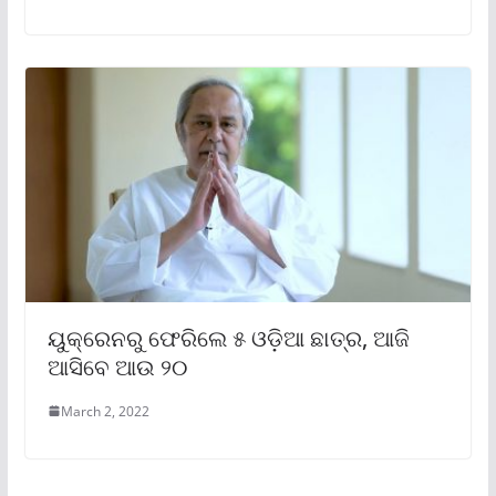
ୟୁକ୍ରେନରୁ ଫେରିଲେ ୫ ଓଡ଼ିଆ ଛାତ୍ର, ଆଜି
ଆସିବେ ଆଉ ୨୦
March 2, 2022