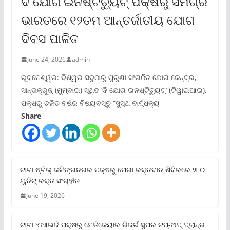
ଦି ଯୋଗ ଇନଷ୍ଟିଚ୍ୟୁଟ୍ ପକ୍ଷରୁ ସମଗ୍ର
ଭାରତରେ ୧୨ତମ ଆନ୍ତର୍ଜାତୀୟ ଯୋଗ
ଦିବସ ପାଳିତ
June 24, 2026
admin
ଭୁବନେଶ୍ୱର: ବିଶ୍ୱର ସବୁଠାରୁ ପୁରୁଣା ସଂଗଠିତ ଯୋଗ କେନ୍ଦ୍ର,
ସାନ୍ତାକ୍ରୁଜ୍ (ମୁମ୍ବାଇ) ସ୍ଥିତ ‘ଦି ଯୋଗ ଇନଷ୍ଟିଚ୍ୟୁଟ୍‌’ (ଟିୱାଇଆଇ),
ପକ୍ଷରୁ ଚଳିତ ବର୍ଷର ବିଷୟବସ୍ତୁ “ସୁସ୍ଥ ବାର୍ଦ୍ଧକ୍ୟ
Share
ଟାଟା ଷ୍ଟିଲ୍‌ କଳିଙ୍ଗନଗର ପକ୍ଷରୁ ମେଗା ରକ୍ତଦାନ ଶିବିରରେ ୨୮୦
ୟୁନିଟ୍‌ ରକ୍ତ ସଂଗୃହୀତ
June 19, 2026
ଟାଟା ଏଆଇଜି ପକ୍ଷରୁ ମେଡିକେୟାର ରିଜର୍ଭ ସୁପର ଟପ୍‌-ଅପ୍ ପ୍ଲାନ୍‌ର