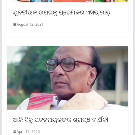
ଯୁବତୀଙ୍କ ଉପରକୁ ପ୍ରେମିକର ଏସିଡ୍ ମାଡ଼
August 12, 2021
ଆଜି ବିଜୁ ପଟ୍ଟନାୟକଙ୍କ ଶ୍ରାଦ୍ଧ ବାର୍ଷିକୀ
April 17, 2026