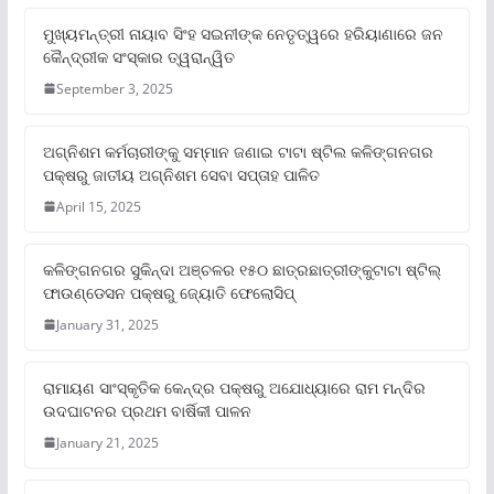
ମୁଖ୍ୟମନ୍ତ୍ରୀ ନାୟାବ ସିଂହ ସଇନୀଙ୍କ ନେତୃତ୍ୱରେ ହରିୟାଣାରେ ଜନ
କୈନ୍ଦ୍ରୀକ ସଂସ୍କାର ତ୍ୱରାନ୍ୱିତ
September 3, 2025
ଅଗ୍ନିଶମ କର୍ମଚାରୀଙ୍କୁ ସମ୍ମାନ ଜଣାଇ ଟାଟା ଷ୍ଟିଲ କଳିଙ୍ଗନଗର
ପକ୍ଷରୁ ଜାତୀୟ ଅଗ୍ନିଶମ ସେବା ସପ୍ତାହ ପାଳିତ
April 15, 2025
କଳିଙ୍ଗନଗର ସୁକିନ୍ଦା ଅଞ୍ଚଳର ୧୫୦ ଛାତ୍ରଛାତ୍ରୀଙ୍କୁଟାଟା ଷ୍ଟିଲ୍
ଫାଉଣ୍ଡେସନ ପକ୍ଷରୁ ଜ୍ୟୋତି ଫେଲୋସିପ୍‌
January 31, 2025
ରାମାୟଣ ସାଂସ୍କୃତିକ କେନ୍ଦ୍ର ପକ୍ଷରୁ ଅଯୋଧ୍ୟାରେ ରାମ ମନ୍ଦିର
ଉଦଘାଟନର ପ୍ରଥମ ବାର୍ଷିକୀ ପାଳନ
January 21, 2025