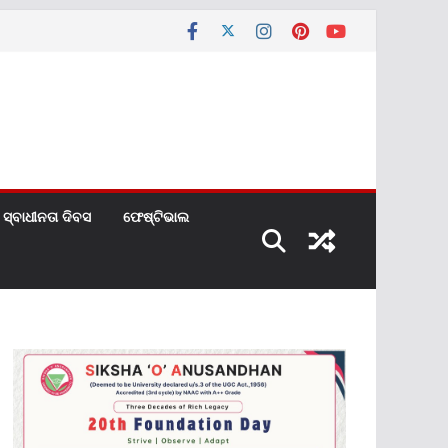
ସ୍ବାଧୀନତା ଦିବସ
ଫେଷ୍ଟିଭାଲ