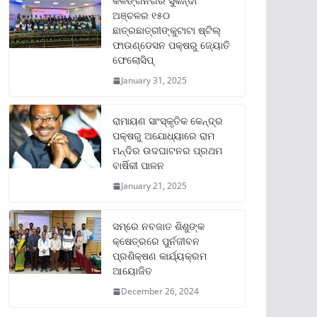
କଳିଙ୍ଗନଗର ସୁକିନ୍ଦା
ଅଞ୍ଚଳର ୧୫୦
ଛାତ୍ରଛାତ୍ରୀଙ୍କୁଟାଟା ଷ୍ଟିଲ୍
ଫାଉଣ୍ଡେସନ ପକ୍ଷରୁ ଜ୍ୟୋତି
ଫେଲୋସିପ୍‌
January 31, 2025
ରାମାୟଣ ସାଂସ୍କୃତିକ କେନ୍ଦ୍ର
ପକ୍ଷରୁ ଅଯୋଧ୍ୟାରେ ରାମ
ମନ୍ଦିର ଉଦଘାଟନର ପ୍ରଥମ
ବାର୍ଷିକୀ ପାଳନ
January 21, 2025
ସମ୍‌ରେ ନବଜାତ ଶିଶୁଙ୍କ
କ୍ଷେତ୍ରରେ ପୁର୍ନଜୀବନ
ପ୍ରଶିକ୍ଷଣ କାର୍ଯ୍ୟକ୍ରମ
ଆୟୋଜିତ
December 26, 2024