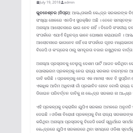
July 19, 2018
admin
ଭୁବନେ
ଶ୍ବର (ନିପ୍ର):
ଆସନ୍ତାକାଲି କେନ୍ଦ୍ର ସରକାରଙ୍କ 
ସଂଖ୍ୟା ଖେଳରେ ଏନଡିଏ ସୁରକ୍ଷିତ ଅଛି । ତେବେ ସମସ୍ତଙ୍କ 
ଅନାସ୍ଥା ଆଲୋଚନାରେ ଭାଗ ନେବ ନାହିଁ । ବିଜେଡି ସଂସଦୀୟ ଦ
ସଂପର୍କରେ ଏଯାଏଁ ବିଧିବଦ୍ଧ ଭାବେ ଘୋଷଣା କରାଯାଇନି । ଆସନ୍
ଆଲୋଚନାରେ ଭାଗନେବ ନାହିଁ ସେ ସଂପର୍କରେ ଗୃହର ମଧ୍ୟଭାଗ
ବିଜେପି ଓ କଂଗ୍ରେସ ଠାରୁ ସମଦୂରତା ବଜାର ରଖୁଥିବାର ବାର୍ତ୍ତା ଦ
ଅନାସ୍ଥା ପ୍ରସ୍ତାବକୁ ତେଲୁଗୁ ଦେଶମ ପାର୍ଟି ଆଗତ କରିଥିବା
ପୋଲାଭରମ ପ୍ରକଳ୍ପକୁ ନେଇ ରାଜ୍ୟ ସରକାର ବାରମ୍ବାର ଆପତ୍
ଦାବି କରିଛି । ପ୍ରକଳ୍ପକୁ ନେଇ ଏକ ମାମଲା ଏବେ ବି ସୁପ୍ରିମ
ଏକାଧିକ ଆଦିମ ଅଧିବାସୀ ଗାଁ ପ୍ରଭାବିତ ହେବେ ବୋଲି ରାଜ୍ୟ
ଡିଜାଇନ ପରିବର୍ତ୍ତନ ଦାବିକୁ ନା କେନ୍ଦ୍ର ସରକାର ନା ଆନ୍ଧ୍ର 
ଏହି ପ୍ରକଳ୍ପକୁ ତକ୍ରାଳିନ ୟୁପିଏ ସରକାର ଅମଳରେ ଅନୁମତି ମି
ଦେଇଛି । ଓଡିଶା ବିରୋଧୀ ପ୍ରକଳ୍ପକୁ ବିନା ରାଜ୍ୟ ସରକ
କରିଥିବା ଅନାସ୍ଥା ପ୍ରସ୍ତାବକୁ ବିଜେଡି କେଉଁ ସ୍ୱାର୍ଥରେ ସମ
କେନ୍ଦ୍ରରେ ୟୁପିଏ ସରକାରରେ ଥିବା ସମୟରେ ଓଡିଶା ସ୍ବାର୍