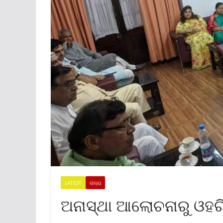
LATEST
ରାଜ୍ୟ
ଅନାସ୍ଥା ଆଲୋଚନାରୁ ଓହରି