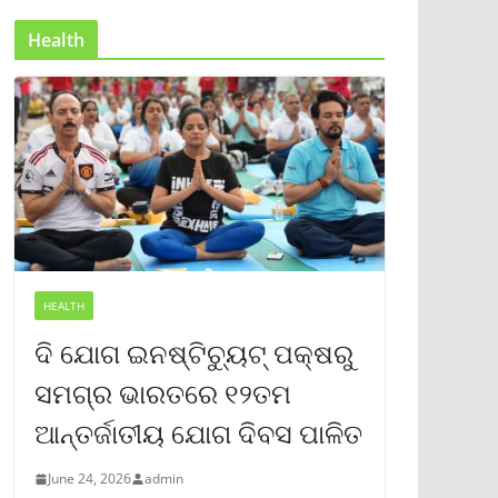
Health
HEALTH
ଦି ଯୋଗ ଇନଷ୍ଟିଚ୍ୟୁଟ୍ ପକ୍ଷରୁ
ସମଗ୍ର ଭାରତରେ ୧୨ତମ
ଆନ୍ତର୍ଜାତୀୟ ଯୋଗ ଦିବସ ପାଳିତ
June 24, 2026
admin