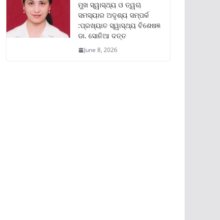
ମୁଖ ସ୍ୱାସ୍ଥ୍ୟ ଓ ତ୍ୱଚା
ସମସ୍ୟାର ଅଦୃଶ୍ୟ ସମ୍ପର୍କ
:ପ୍ରଖ୍ୟାତ ସ୍ୱାସ୍ଥ୍ୟ ବିଶେଷଜ୍ଞ
ଡା. ସୋନିଆ ଦତ୍ତ
June 8, 2026