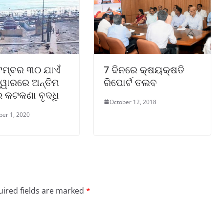
େମ୍ବର ୩୦ ଯାଏଁ
7 ଦିନରେ କ୍ଷୟକ୍ଷତି
ଦ୍ୱାରରେ ଅନ୍ତିମ
ରିପୋର୍ଟ ତଲବ
 କଟକଣା ବୃଦ୍ଧି
October 12, 2018
er 1, 2020
ired fields are marked
*