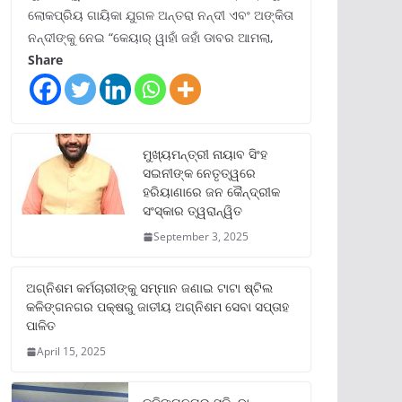
ଲୋକପ୍ରିୟ ଗାୟିକା ଯୁଗଳ ଅନ୍ତରା ନନ୍ଦୀ ଏବଂ ଅଙ୍କିତା
ନନ୍ଦୀଙ୍କୁ ନେଇ “କେୟାର୍ ୱାହାଁ ଜହାଁ ଡାବର ଆମଲା,
Share
ମୁଖ୍ୟମନ୍ତ୍ରୀ ନାୟାବ ସିଂହ
ସଇନୀଙ୍କ ନେତୃତ୍ୱରେ
ହରିୟାଣାରେ ଜନ କୈନ୍ଦ୍ରୀକ
ସଂସ୍କାର ତ୍ୱରାନ୍ୱିତ
September 3, 2025
ଅଗ୍ନିଶମ କର୍ମଚାରୀଙ୍କୁ ସମ୍ମାନ ଜଣାଇ ଟାଟା ଷ୍ଟିଲ
କଳିଙ୍ଗନଗର ପକ୍ଷରୁ ଜାତୀୟ ଅଗ୍ନିଶମ ସେବା ସପ୍ତାହ
ପାଳିତ
April 15, 2025