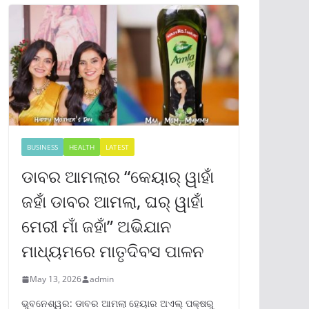
BUSINESS
HEALTH
LATEST
ଡାବର ଆମଲାର “କେୟାର୍ ୱାହାଁ
ଜହାଁ ଡାବର ଆମଲା, ଘର୍ ୱାହାଁ
ମେରୀ ମାଁ ଜହାଁ” ଅଭିଯାନ
ମାଧ୍ୟମରେ ମାତୃଦିବସ ପାଳନ
May 13, 2026
admin
ଭୁବନେଶ୍ୱର: ଡାବର ଆମଲା ହେୟାର ଅଏଲ୍ ପକ୍ଷରୁ