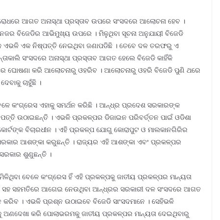
ବିରୋଧରେ ଆଗତ ଅନାସ୍ଥା ପ୍ରସ୍ତାବ ଉପରେ ସଂସଦରେ ଆଲୋଚନା ହେବ ।
ନଜର ବିଜେଡିର ଆଭିମୁଖ୍ୟ ଉପରେ । ମିଳୁଥିବା ସୂଚନା ଅନୁଯାୟୀ ବିଜେଡି
ଳ ଏଭଳି ଏକ ନିଷ୍ପତ୍ତି ନେଇଥିବା ଜଣାପଡିଛି । ତେବେ ଦଳ ତରଫରୁ ଏ
ତାକାଲି ସଂସଦରେ ଅନାସ୍ଥା ପ୍ରସ୍ତାବ ଆଗତ ହେଲେ ବିଜେଡି କାହିଁକି
ରେ ଘୋଷଣା କରି ଆଲୋଚନାରୁ ଓହରିବ । ଆଲୋଚନାରୁ ଓହରି ବିଜେଡି ପୁଣି ଥରେ
େବାକୁ ଚାହୁଁଛି ।
 ବେଳେ କଂଗ୍ରେସ ଏହାକୁ ସମର୍ଥନ କରିଛି । ଆନ୍ଧ୍ର ପ୍ରଦେଶ ସରକାରଙ୍କ
ତି ଉଠାଇଛନ୍ତି । ଏଭଳି ପ୍ରକଳ୍ପର ଡିଜାଇନ ପରିବର୍ତ୍ତନ ପାଇଁ ଓଡିଶା
 କୋର୍ଟଙ୍କ ବିଚାରଧୀନ । ଏହି ପ୍ରକଳ୍ପ ଯୋଗୁ କୋରାପୁଟ ଓ ମାଲକାନଗିରିର
 ସରକାର ଆଶଙ୍କା କରୁଛନ୍ତି । ରାଜ୍ୟର ଏହି ଆଶଙ୍କା ଏବଂ ପ୍ରକଳ୍ପର
ସରକାର ଶୁଣୁଛନ୍ତି ।
ଳିଥିବା ବେଳେ କଂଗ୍ରେସ ହିଁ ଏହି ପ୍ରକଳ୍ପକୁ ଜାତୀୟ ପ୍ରକଳ୍ପର ମାନ୍ୟତା
ାରଙ୍କ ସହ ସହମତିରେ ଆଗେଇ ନେଉଥିବା ଆନ୍ଧ୍ରର ସରକାରୀ ଦଳ ସଂସଦରେ ଆଗତ
ର୍ଥନ କରିବ । ଏଭଳି ପ୍ରଶ୍ନ ଉଠାଇବେ ବିଜେଡି ସାଂସଦମାନେ । ସେହିଭଳି
ଥକୁ ଅଣଦେଖା କରି ପୋଲାଭରମକୁ ଜାତୀୟ ପ୍ରକଳ୍ପର ମାନ୍ୟତା ଦେଇଥିବାରୁ