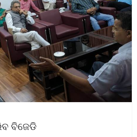
ବ ବିଜେଡି