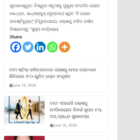
ଭୁବନେଶ୍ୱର: ବିଶ୍ୱର ସବୁଠାରୁ ପୁରୁଣା ସଂଗଠିତ ଯୋଗ
କେନ୍ଦ୍ର, ସାନ୍ତାକ୍ରୁଜ୍ (ମୁମ୍ବାଇ) ସ୍ଥିତ ‘ଦି ଯୋଗ
ଇନଷ୍ଟିଚ୍ୟୁଟ୍‌’ (ଟିୱାଇଆଇ), ପକ୍ଷରୁ ଚଳିତ ବର୍ଷର
ବିଷୟବସ୍ତୁ “ସୁସ୍ଥ ବାର୍ଦ୍ଧକ୍ୟ
Share
ଟାଟା ଷ୍ଟିଲ୍‌ କଳିଙ୍ଗନଗର ପକ୍ଷରୁ ମେଗା ରକ୍ତଦାନ
ଶିବିରରେ ୨୮୦ ୟୁନିଟ୍‌ ରକ୍ତ ସଂଗୃହୀତ
June 19, 2026
ଟାଟା ଏଆଇଜି ପକ୍ଷରୁ
ମେଡିକେୟାର ରିଜର୍ଭ ସୁପର ଟପ୍‌-
ଅପ୍ ପ୍ଲାନ୍‌ର ଶୁଭାରମ୍ଭ
June 10, 2026