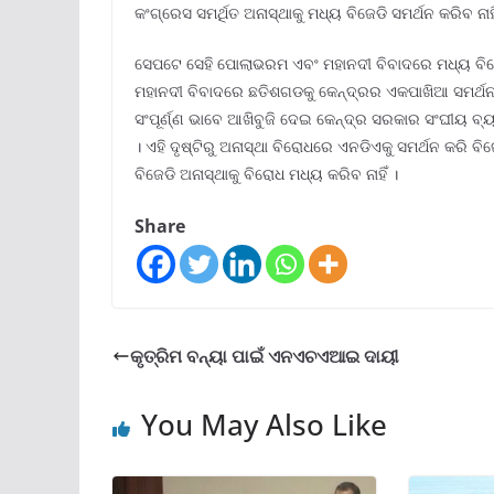
କଂଗ୍ରେସ ସମର୍ଥିତ ଅନାସ୍ଥାକୁ ମଧ୍ୟ ବିଜେଡି ସମର୍ଥନ କରିବ ନାହି
ସେପଟେ ସେହି ପୋଲାଭରମ ଏବଂ ମହାନଦୀ ବିବାଦରେ ମଧ୍ୟ ବିଜେପ
ମହାନଦୀ ବିବାଦରେ ଛତିଶଗଡକୁ କେନ୍ଦ୍ରର ଏକପାଖିଆ ସମର୍ଥନ ଓଡ
ସଂପୂର୍ଣ୍ଣ ଭାବେ ଆଖିବୁଜି ଦେଇ କେନ୍ଦ୍ର ସରକାର ସଂଘୀୟ ବ
। ଏହି ଦୃଷ୍ଟିରୁ ଅନାସ୍ଥା ବିରୋଧରେ ଏନଡିଏକୁ ସମର୍ଥନ କରି ବିଜେଡ
ବିଜେଡି ଅନାସ୍ଥାକୁ ବିରୋଧ ମଧ୍ୟ କରିବ ନାହିଁ ।
Share
କୃତ୍ରିମ ବନ୍ୟା ପାଇଁ ଏନଏଚଏଆଇ ଦାୟୀ
You May Also Like