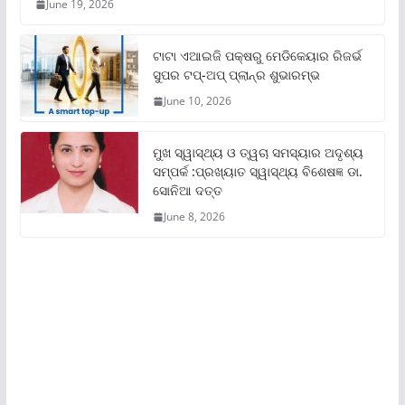
June 19, 2026
ଟାଟା ଏଆଇଜି ପକ୍ଷରୁ ମେଡିକେୟାର ରିଜର୍ଭ
ସୁପର ଟପ୍‌-ଅପ୍ ପ୍ଲାନ୍‌ର ଶୁଭାରମ୍ଭ
June 10, 2026
ମୁଖ ସ୍ୱାସ୍ଥ୍ୟ ଓ ତ୍ୱଚା ସମସ୍ୟାର ଅଦୃଶ୍ୟ
ସମ୍ପର୍କ :ପ୍ରଖ୍ୟାତ ସ୍ୱାସ୍ଥ୍ୟ ବିଶେଷଜ୍ଞ ଡା.
ସୋନିଆ ଦତ୍ତ
June 8, 2026