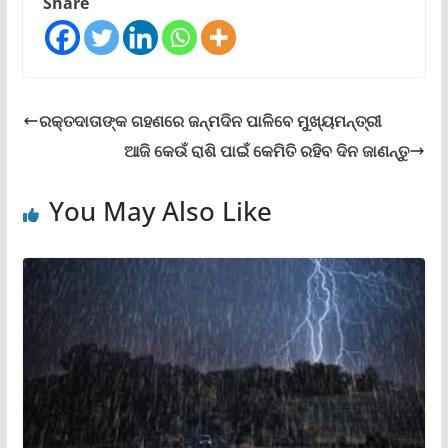
Share
ରକ୍ତଦାତାଙ୍କ ଗହଣରେ ଜନ୍ମଦିନ ପାଳିବେ ମୁଖ୍ୟମନ୍ତ୍ରୀ
ଆଜି କେଉଁ ରାଶି ପାଇଁ କେମିତି ରହିବ ଦିନ ଜାଣନ୍ତୁ
You May Also Like