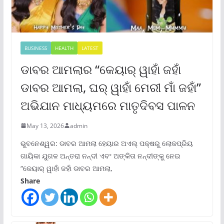
BUSINESS
HEALTH
LATEST
ଡାବର ଆମଲାର “କେୟାର୍ ୱାହାଁ ଜହାଁ
ଡାବର ଆମଲା, ଘର୍ ୱାହାଁ ମେରୀ ମାଁ ଜହାଁ”
ଅଭିଯାନ ମାଧ୍ୟମରେ ମାତୃଦିବସ ପାଳନ
May 13, 2026
admin
ଭୁବନେଶ୍ୱର: ଡାବର ଆମଲା ହେୟାର ଅଏଲ୍ ପକ୍ଷରୁ ଲୋକପ୍ରିୟ
ଗାୟିକା ଯୁଗଳ ଅନ୍ତରା ନନ୍ଦୀ ଏବଂ ଅଙ୍କିତା ନନ୍ଦୀଙ୍କୁ ନେଇ
“କେୟାର୍ ୱାହାଁ ଜହାଁ ଡାବର ଆମଲା,
Share