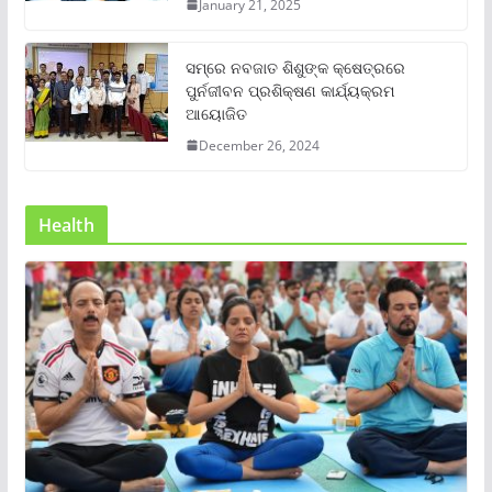
January 21, 2025
ସମ୍‌ରେ ନବଜାତ ଶିଶୁଙ୍କ କ୍ଷେତ୍ରରେ
ପୁର୍ନଜୀବନ ପ୍ରଶିକ୍ଷଣ କାର୍ଯ୍ୟକ୍ରମ
ଆୟୋଜିତ
December 26, 2024
Health