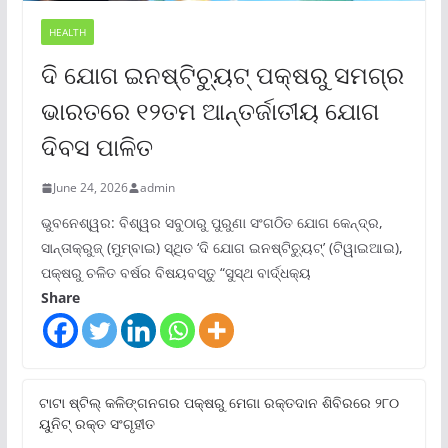
HEALTH
ଦି ଯୋଗ ଇନଷ୍ଟିଚ୍ୟୁଟ୍ ପକ୍ଷରୁ ସମଗ୍ର
ଭାରତରେ ୧୨ତମ ଆନ୍ତର୍ଜାତୀୟ ଯୋଗ
ଦିବସ ପାଳିତ
June 24, 2026
admin
ଭୁବନେଶ୍ୱର: ବିଶ୍ୱର ସବୁଠାରୁ ପୁରୁଣା ସଂଗଠିତ ଯୋଗ କେନ୍ଦ୍ର,
ସାନ୍ତାକ୍ରୁଜ୍ (ମୁମ୍ବାଇ) ସ୍ଥିତ ‘ଦି ଯୋଗ ଇନଷ୍ଟିଚ୍ୟୁଟ୍‌’ (ଟିୱାଇଆଇ),
ପକ୍ଷରୁ ଚଳିତ ବର୍ଷର ବିଷୟବସ୍ତୁ “ସୁସ୍ଥ ବାର୍ଦ୍ଧକ୍ୟ
Share
ଟାଟା ଷ୍ଟିଲ୍‌ କଳିଙ୍ଗନଗର ପକ୍ଷରୁ ମେଗା ରକ୍ତଦାନ ଶିବିରରେ ୨୮୦
ୟୁନିଟ୍‌ ରକ୍ତ ସଂଗୃହୀତ