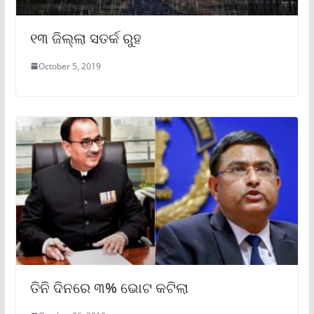
୧୩ ଜିଲ୍ଲା ସତର୍କ ରୁହ
October 5, 2019
ତିନି ଦିନରେ ୩% ଭୋଟ କଟିଲା