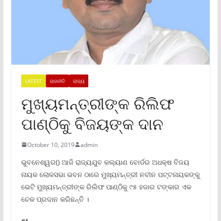
LATEST
ରାଜନୀତି
ରାଜ୍ୟ
ମୁଖ୍ୟମନ୍ତ୍ରୀଙ୍କ ରିଲିଫ
ପାଣ୍ଠିକୁ ବିଜୟଙ୍କ ଦାନ
October 10, 2019
admin
ଭୁବନେଶ୍ୱର() ଆଜି ରାଜ୍ୟଯୁବ କଲ୍ୟାଣ ବୋର୍ଡର ଅଧକ୍ଷ ବିଜୟ
ନାୟକ ଲୋକସଭା ଭବନ ଠାରେ ମୁଖ୍ୟମନ୍ତ୍ରୀ ନବୀନ ପଟ୍ଟନାୟକଙ୍କୁ
ଭେଟି ମୁଖ୍ୟମନ୍ତ୍ରୀଙ୍କ ରିଲିଫ ପାଣ୍ଠିକୁ ୯୫ ହଜାର ଟଙ୍କାର ଏକ
ଚେକ ପ୍ରଦାନ କରିଛନ୍ତି ।