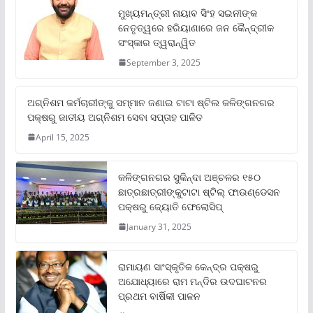
ମୁଖ୍ୟମନ୍ତ୍ରୀ ନାୟାବ ସିଂହ ସଇନୀଙ୍କ
ନେତୃତ୍ୱରେ ହରିୟାଣାରେ ଜନ କୈନ୍ଦ୍ରୀକ
ସଂସ୍କାର ତ୍ୱରାନ୍ୱିତ
September 3, 2025
ଅଗ୍ନିଶମ କର୍ମଚାରୀଙ୍କୁ ସମ୍ମାନ ଜଣାଇ ଟାଟା ଷ୍ଟିଲ କଳିଙ୍ଗନଗର
ପକ୍ଷରୁ ଜାତୀୟ ଅଗ୍ନିଶମ ସେବା ସପ୍ତାହ ପାଳିତ
April 15, 2025
କଳିଙ୍ଗନଗର ସୁକିନ୍ଦା ଅଞ୍ଚଳର ୧୫୦
ଛାତ୍ରଛାତ୍ରୀଙ୍କୁଟାଟା ଷ୍ଟିଲ୍ ଫାଉଣ୍ଡେସନ
ପକ୍ଷରୁ ଜ୍ୟୋତି ଫେଲୋସିପ୍‌
January 31, 2025
ରାମାୟଣ ସାଂସ୍କୃତିକ କେନ୍ଦ୍ର ପକ୍ଷରୁ
ଅଯୋଧ୍ୟାରେ ରାମ ମନ୍ଦିର ଉଦଘାଟନର
ପ୍ରଥମ ବାର୍ଷିକୀ ପାଳନ