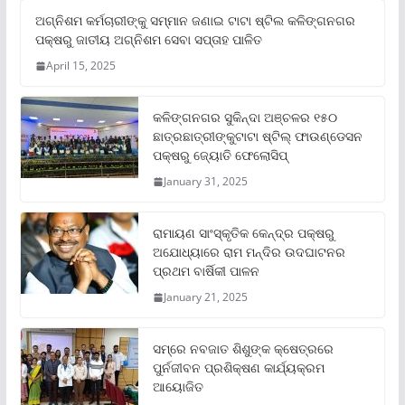
ଅଗ୍ନିଶମ କର୍ମଚାରୀଙ୍କୁ ସମ୍ମାନ ଜଣାଇ ଟାଟା ଷ୍ଟିଲ କଳିଙ୍ଗନଗର
ପକ୍ଷରୁ ଜାତୀୟ ଅଗ୍ନିଶମ ସେବା ସପ୍ତାହ ପାଳିତ
April 15, 2025
କଳିଙ୍ଗନଗର ସୁକିନ୍ଦା ଅଞ୍ଚଳର ୧୫୦
ଛାତ୍ରଛାତ୍ରୀଙ୍କୁଟାଟା ଷ୍ଟିଲ୍ ଫାଉଣ୍ଡେସନ
ପକ୍ଷରୁ ଜ୍ୟୋତି ଫେଲୋସିପ୍‌
January 31, 2025
ରାମାୟଣ ସାଂସ୍କୃତିକ କେନ୍ଦ୍ର ପକ୍ଷରୁ
ଅଯୋଧ୍ୟାରେ ରାମ ମନ୍ଦିର ଉଦଘାଟନର
ପ୍ରଥମ ବାର୍ଷିକୀ ପାଳନ
January 21, 2025
ସମ୍‌ରେ ନବଜାତ ଶିଶୁଙ୍କ କ୍ଷେତ୍ରରେ
ପୁର୍ନଜୀବନ ପ୍ରଶିକ୍ଷଣ କାର୍ଯ୍ୟକ୍ରମ
ଆୟୋଜିତ