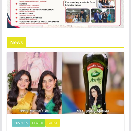
News
BUSINESS
HEALTH
LATEST