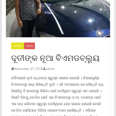
LATEST
କ୍ରୀଡା
ଦୂତୀଙ୍କ ନୂଆ ବିଏମଡବ୍ଲୁ୍ୟ
November 27, 2018
admin
ଦୌଡରାଣୀ ଦୂତୀ ଚାନ୍ଦଙ୍କ ସ୍ୱପ୍ନ ସାକାର ହୋଇଛି । ବିଳାସପୂର୍ଣ୍ଣ
ବିଏମଡବ୍ଲୁ କାର୍ କିଣିଛନ୍ତି ଦୂତୀ । ଏହି ଅବସରରେ ସେ କହିଛନ୍ତି ଯେ,
ପିଲାଦିନୁ ବିଏମଡବ୍ଲୁ କିଣିବା ପାଇଁ ଦେଖିଥିବା ସ୍ୱପ୍ନ ସତ ହୋଇଛି ।
ପିଲାଟି ଦିନରୁ ସେ ନିଜ ପାଇଁ ଏକ ବିଏମଡବ୍ଲୁ ଓ ମା, ବାପାଙ୍କ ପାଇଁ
ଏକ ଘର କରିବାର ସ୍ୱପ୍ନ ଦେଖିଥିଲେ ଯାହା ସାକାର ହୋଇଛି ବୋଲି
ସେ ନିଜ ସୋସିଆଲ ମିଡିଆ ଆକାଉଂଟରେ ଲେଖିଛନ୍ତି । ଏସିଆନ