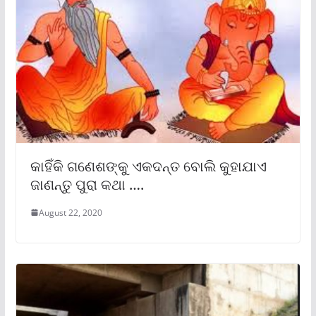
କାହିଁକି ଗଣେଶଙ୍କୁ ଏକଦନ୍ତ ବୋଲି କୁହାଯାଏ
ଜାଣନ୍ତୁ ପୁରା କଥା ….
August 22, 2020