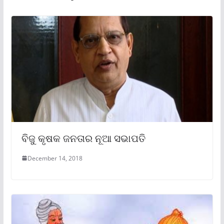
ବିଜୁ କୃଷକ ଜନତାର ନୂଆ ସଭାପତି
December 14, 2018