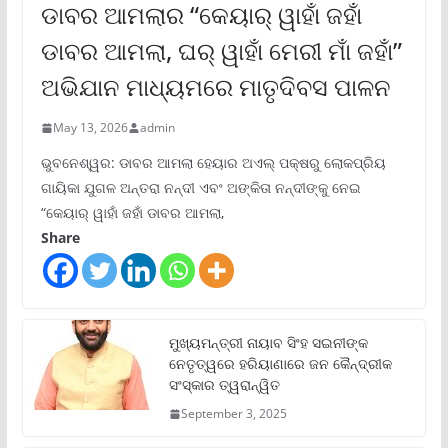
ଡାବର ଆମଲାର “କେୟାର୍ ୱାହାଁ ଜହାଁ
ଡାବର ଆମଲା, ଘର୍ ୱାହାଁ ମେରୀ ମାଁ ଜହାଁ”
ଅଭିଯାନ ମାଧ୍ୟମରେ ମାତୃଦିବସ ପାଳନ
May 13, 2026
admin
ଭୁବନେଶ୍ୱର: ଡାବର ଆମଲା ହେୟାର ଅଏଲ୍ ପକ୍ଷରୁ ଲୋକପ୍ରିୟ
ଗାୟିକା ଯୁଗଳ ଅନ୍ତରା ନନ୍ଦୀ ଏବଂ ଅଙ୍କିତା ନନ୍ଦୀଙ୍କୁ ନେଇ
“କେୟାର୍ ୱାହାଁ ଜହାଁ ଡାବର ଆମଲା,
Share
ମୁଖ୍ୟମନ୍ତ୍ରୀ ନାୟାବ ସିଂହ ସଇନୀଙ୍କ
ନେତୃତ୍ୱରେ ହରିୟାଣାରେ ଜନ କୈନ୍ଦ୍ରୀକ
ସଂସ୍କାର ତ୍ୱରାନ୍ୱିତ
September 3, 2025