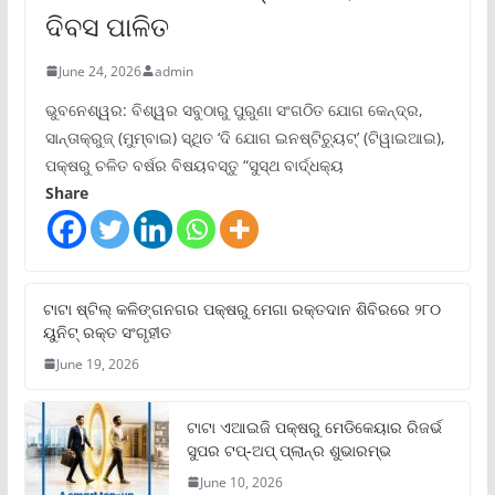
ଦିବସ ପାଳିତ
June 24, 2026
admin
ଭୁବନେଶ୍ୱର: ବିଶ୍ୱର ସବୁଠାରୁ ପୁରୁଣା ସଂଗଠିତ ଯୋଗ କେନ୍ଦ୍ର,
ସାନ୍ତାକ୍ରୁଜ୍ (ମୁମ୍ବାଇ) ସ୍ଥିତ ‘ଦି ଯୋଗ ଇନଷ୍ଟିଚ୍ୟୁଟ୍‌’ (ଟିୱାଇଆଇ),
ପକ୍ଷରୁ ଚଳିତ ବର୍ଷର ବିଷୟବସ୍ତୁ “ସୁସ୍ଥ ବାର୍ଦ୍ଧକ୍ୟ
Share
ଟାଟା ଷ୍ଟିଲ୍‌ କଳିଙ୍ଗନଗର ପକ୍ଷରୁ ମେଗା ରକ୍ତଦାନ ଶିବିରରେ ୨୮୦
ୟୁନିଟ୍‌ ରକ୍ତ ସଂଗୃହୀତ
June 19, 2026
ଟାଟା ଏଆଇଜି ପକ୍ଷରୁ ମେଡିକେୟାର ରିଜର୍ଭ
ସୁପର ଟପ୍‌-ଅପ୍ ପ୍ଲାନ୍‌ର ଶୁଭାରମ୍ଭ
June 10, 2026