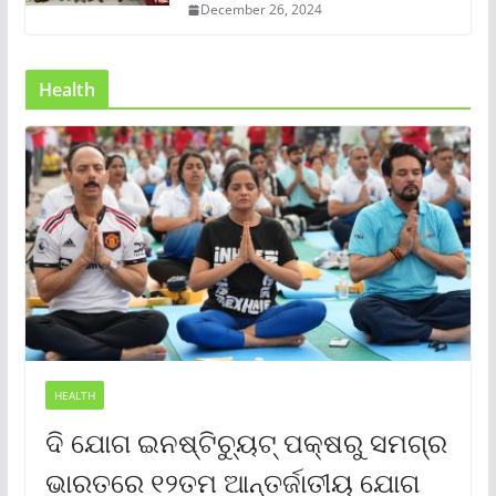
December 26, 2024
Health
HEALTH
ଦି ଯୋଗ ଇନଷ୍ଟିଚ୍ୟୁଟ୍ ପକ୍ଷରୁ ସମଗ୍ର
ଭାରତରେ ୧୨ତମ ଆନ୍ତର୍ଜାତୀୟ ଯୋଗ