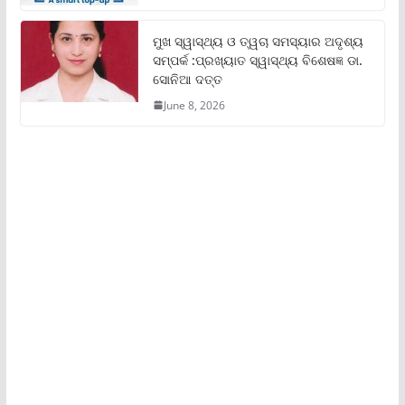
ମୁଖ ସ୍ୱାସ୍ଥ୍ୟ ଓ ତ୍ୱଚା ସମସ୍ୟାର ଅଦୃଶ୍ୟ
ସମ୍ପର୍କ :ପ୍ରଖ୍ୟାତ ସ୍ୱାସ୍ଥ୍ୟ ବିଶେଷଜ୍ଞ ଡା.
ସୋନିଆ ଦତ୍ତ
June 8, 2026