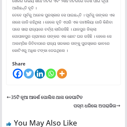
ଖେଳର ଉଭୟ ଶହେ ମିଟର ଏବଂ ୨ଶହ ମିଟରରେ ଦେଶ ପାଇଁ ରୂପା
ଆଣିଛନ୍ତି ଦୂତି ।
ତେବେ ପୂର୍ବରୁ ଅନେକ ପୁରସ୍କାର ସେ ପାଇଛନ୍ତି । ପୂର୍ବରୁ ତାଙ୍କର ଏକ
ନାନୋ ଗାଡି ରହିଥିଲା । ହେଲେ ଦୂତି ଏପରି ଏକ ଦାମୀକିୟା ଗାଡି କିଣିବା
ପରେ ସାରା ରାଜ୍ୟରେ ଚର୍ଚ୍ଚା ଲାଗିରହିଛି । ଯାଜପୁର ଜିଲ୍ଲା
ଗୋପାଳପୁର ଗ୍ରାମରେ ତାଙ୍କର ଏକ ଛୋଟ ଘର ରହିଛି । ହେଲେ ସେ
ଅଲମ୍ପିକ ଜିତିବାପରେ ରାଜ୍ୟ ସରକାର ତାଙ୍କୁ ପୁରସ୍କାର ଭାବରେ
କୋଟିଏରୁ ଅଧିକ ଟଙ୍କା ଦେଇଥିଲେ ।
Share
35ଟି ନୂଆ ଆଦର୍ଶ ପୋଲିସ ଥାନା ଉଦଘାଟିତ
ପଦ୍ମ ଧରିଲେ ଅପରାଜିତା
You May Also Like