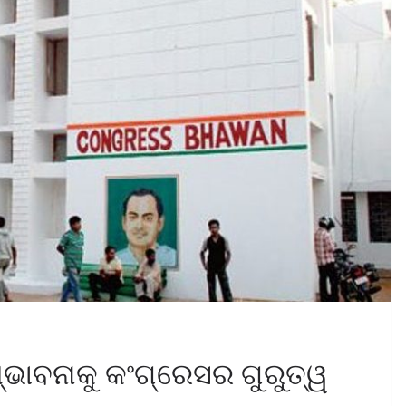
୍ଭାବନାକୁ କଂଗ୍ରେସର ଗୁରୁତ୍ୱ