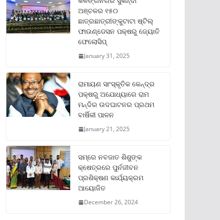
କଳିଙ୍ଗନଗର ସୁକିନ୍ଦା
ଅଞ୍ଚଳର ୧୫୦
ଛାତ୍ରଛାତ୍ରୀଙ୍କୁଟାଟା ଷ୍ଟିଲ୍
ଫାଉଣ୍ଡେସନ ପକ୍ଷରୁ ଜ୍ୟୋତି
ଫେଲୋସିପ୍‌
January 31, 2025
ରାମାୟଣ ସାଂସ୍କୃତିକ କେନ୍ଦ୍ର
ପକ୍ଷରୁ ଅଯୋଧ୍ୟାରେ ରାମ
ମନ୍ଦିର ଉଦଘାଟନର ପ୍ରଥମ
ବାର୍ଷିକୀ ପାଳନ
January 21, 2025
ସମ୍‌ରେ ନବଜାତ ଶିଶୁଙ୍କ
କ୍ଷେତ୍ରରେ ପୁର୍ନଜୀବନ
ପ୍ରଶିକ୍ଷଣ କାର୍ଯ୍ୟକ୍ରମ
ଆୟୋଜିତ
December 26, 2024