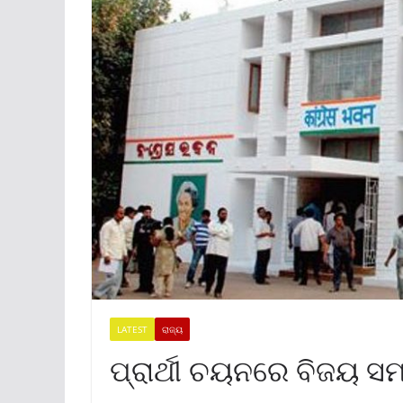
LATEST
ରାଜ୍ୟ
ପ୍ରାର୍ଥୀ ଚୟନରେ ବିଜୟ ସମ