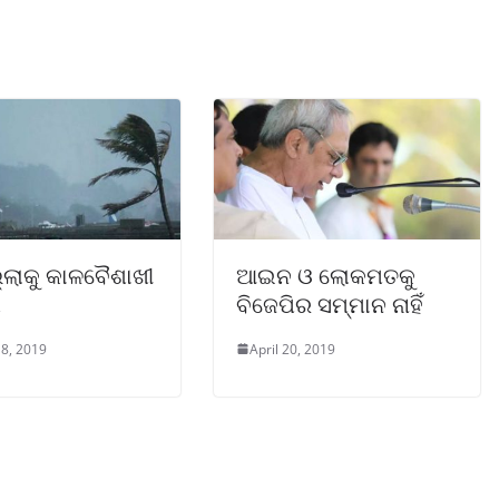
୍ଲାକୁ କାଳବୈଶାଖୀ
ଆଇନ ଓ ଲୋକମତକୁ
ା
ବିଜେପିର ସମ୍ମାନ ନାହିଁ
8, 2019
April 20, 2019