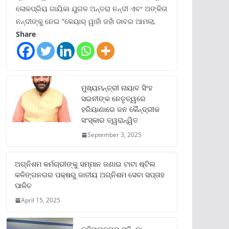
ଲୋକପ୍ରିୟ ଗାୟିକା ଯୁଗଳ ଅନ୍ତରା ନନ୍ଦୀ ଏବଂ ଅଙ୍କିତା
ନନ୍ଦୀଙ୍କୁ ନେଇ “କେୟାର୍ ୱାହାଁ ଜହାଁ ଡାବର ଆମଲା,
Share
ମୁଖ୍ୟମନ୍ତ୍ରୀ ନାୟାବ ସିଂହ
ସଇନୀଙ୍କ ନେତୃତ୍ୱରେ
ହରିୟାଣାରେ ଜନ କୈନ୍ଦ୍ରୀକ
ସଂସ୍କାର ତ୍ୱରାନ୍ୱିତ
September 3, 2025
ଅଗ୍ନିଶମ କର୍ମଚାରୀଙ୍କୁ ସମ୍ମାନ ଜଣାଇ ଟାଟା ଷ୍ଟିଲ
କଳିଙ୍ଗନଗର ପକ୍ଷରୁ ଜାତୀୟ ଅଗ୍ନିଶମ ସେବା ସପ୍ତାହ
ପାଳିତ
April 15, 2025