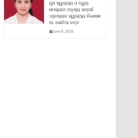
ମୁଖ ସ୍ୱାସ୍ଥ୍ୟ ଓ ତ୍ୱଚା
ସମସ୍ୟାର ଅଦୃଶ୍ୟ ସମ୍ପର୍କ
:ପ୍ରଖ୍ୟାତ ସ୍ୱାସ୍ଥ୍ୟ ବିଶେଷଜ୍ଞ
ଡା. ସୋନିଆ ଦତ୍ତ
June 8, 2026