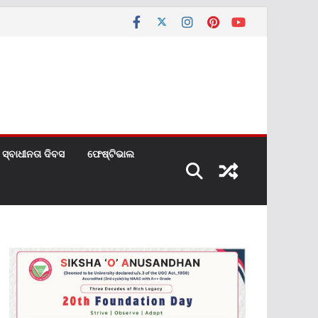
ସ୍ବାଧୀନତା ଦିବସ
ଫେଷ୍ଟିଭାଲ