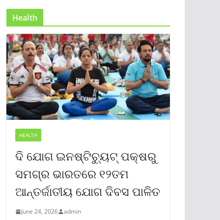
Health
HEALTH
ଦି ଯୋଗ ଇନଷ୍ଟିଚ୍ୟୁଟ୍ ପକ୍ଷରୁ
ସମଗ୍ର ଭାରତରେ ୧୨ତମ
ଆନ୍ତର୍ଜାତୀୟ ଯୋଗ ଦିବସ ପାଳିତ
June 24, 2026
admin