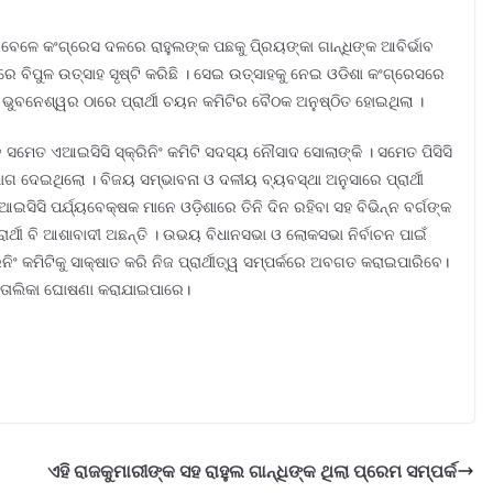
ବେଳେ କଂଗ୍ରେସ ଦଳରେ ରାହୁଲଙ୍କ ପଛକୁ ପି୍ରୟଙ୍କା ଗାନ୍ଧିଙ୍କ ଆବିର୍ଭାବ
ିପୁଳ ଉତ୍ସାହ ସୃଷ୍ଟି କରିଛି । ସେଇ ଉତ୍ସାହକୁ ନେଇ ଓଡିଶା କଂଗ୍ରେସରେ
ୁବନେଶ୍ୱର ଠାରେ ପ୍ରାର୍ଥୀ ଚୟନ କମିଟିର ବୈଠକ ଅନୁଷ୍ଠିତ ହୋଇଥିଲା ।
ାନ ସମେତ ଏଆଇସିସି ସ୍କ୍ରିନିଂ କମିଟି ସଦସ୍ୟ ନୌସାଦ ସୋଲାଙ୍କି । ସମେତ ପିସିସି
 ଦେଇଥିଲୋ । ବିଜୟ ସମ୍ଭାବନା ଓ ଦଳୀୟ ବ୍ୟବସ୍ଥା ଅନୁସାରେ ପ୍ରାର୍ଥୀ
ଆଇସିସି ପର୍ଯ୍ୟବେକ୍ଷକ ମାନେ ଓଡ଼ିଶାରେ ତିନି ଦିନ ରହିବା ସହ ବିଭିନ୍ନ ବର୍ଗଙ୍କ
ର୍ଥୀ ବି ଆଶାବାଦୀ ଅଛନ୍ତି । ଉଭୟ ବିଧାନସଭା ଓ ଲୋକସଭା ନିର୍ବାଚନ ପାଇଁ
ିନିଂ କମିଟିକୁ ସାକ୍ଷାତ କରି ନିଜ ପ୍ରାର୍ଥୀତ୍ୱ ସମ୍ପର୍କରେ ଅବଗତ କରାଇପାରିବେ।
ର୍ଥୀ ତାଲିକା ଘୋଷଣା କରାଯାଇପାରେ।
ଏହି ରାଜକୁମାରୀଙ୍କ ସହ ରାହୁଲ ଗାନ୍ଧିଙ୍କ ଥିଲା ପ୍ରେମ ସମ୍ପର୍କ