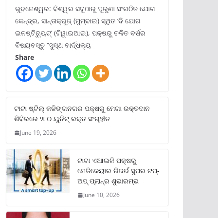
ଭୁବନେଶ୍ୱର: ବିଶ୍ୱର ସବୁଠାରୁ ପୁରୁଣା ସଂଗଠିତ ଯୋଗ
କେନ୍ଦ୍ର, ସାନ୍ତାକ୍ରୁଜ୍ (ମୁମ୍ବାଇ) ସ୍ଥିତ ‘ଦି ଯୋଗ
ଇନଷ୍ଟିଚ୍ୟୁଟ୍‌’ (ଟିୱାଇଆଇ), ପକ୍ଷରୁ ଚଳିତ ବର୍ଷର
ବିଷୟବସ୍ତୁ “ସୁସ୍ଥ ବାର୍ଦ୍ଧକ୍ୟ
Share
ଟାଟା ଷ୍ଟିଲ୍‌ କଳିଙ୍ଗନଗର ପକ୍ଷରୁ ମେଗା ରକ୍ତଦାନ
ଶିବିରରେ ୨୮୦ ୟୁନିଟ୍‌ ରକ୍ତ ସଂଗୃହୀତ
June 19, 2026
ଟାଟା ଏଆଇଜି ପକ୍ଷରୁ
ମେଡିକେୟାର ରିଜର୍ଭ ସୁପର ଟପ୍‌-
ଅପ୍ ପ୍ଲାନ୍‌ର ଶୁଭାରମ୍ଭ
June 10, 2026