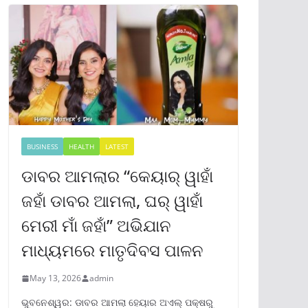
BUSINESS
HEALTH
LATEST
ଡାବର ଆମଲାର “କେୟାର୍ ୱାହାଁ
ଜହାଁ ଡାବର ଆମଲା, ଘର୍ ୱାହାଁ
ମେରୀ ମାଁ ଜହାଁ” ଅଭିଯାନ
ମାଧ୍ୟମରେ ମାତୃଦିବସ ପାଳନ
May 13, 2026
admin
ଭୁବନେଶ୍ୱର: ଡାବର ଆମଲା ହେୟାର ଅଏଲ୍ ପକ୍ଷରୁ