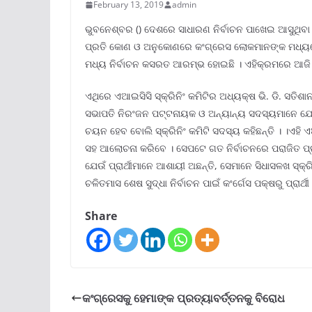
February 13, 2019
admin
ଭୁବନେଶ୍ବର () ଦେଶରେ ସାଧାରଣ ନିର୍ବାଚନ ପାଖେଇ ଆସୁଥିବା 
ପ୍ରତି କୋଣ ଓ ଅନୁକୋଣରେ କଂଗ୍ରେସ ଲୋକମାନଙ୍କ ମଧ୍ୟରେ ବ
ମଧ୍ୟ ନିର୍ବାଚନ କସରତ ଆରମ୍ଭ ହୋଇଛି । ଏହିକ୍ରମରେ ଆଜି ଭ
ଏଥିରେ ଏଆଇସିସି ସ୍କ୍ରିନିଂ କମିଟିର ଅଧ୍ୟକ୍ଷ ଭି. ଡି. ସତିଶ
ସଭାପତି ନିରଂଜନ ପଟ୍ଟନାୟକ ଓ ଅନ୍ୟାନ୍ୟ ସଦସ୍ୟମାନେ ଯୋଗ
ଚୟନ ହେବ ବୋଲି ସ୍କ୍ରିନିଂ କମିଟି ସଦସ୍ୟ କହିଛନ୍ତି । ।ଏହି ଏ
ସହ ଆଲୋଚନା କରିବେ । ସେପଟେ ଗତ ନିର୍ବାଚନରେ ପରାଜିତ ପ୍ରା
ଯେଉଁ ପ୍ରାର୍ଥୀମାନେ ଆଶାୟୀ ଅଛନ୍ତି, ସେମାନେ ସିଧାସଳଖ ସ୍କ୍ର
ଚଳିତମାସ ଶେଷ ସୁଦ୍ଧା ନିର୍ବାଚନ ପାଇଁ କଂର୍ଗେସ ପକ୍ଷରୁ ପ୍ରା
Share
କଂଗ୍ରେସକୁ ହେମାଙ୍କ ପ୍ରତ୍ୟାବର୍ତ୍ତନକୁ ବିରୋଧ