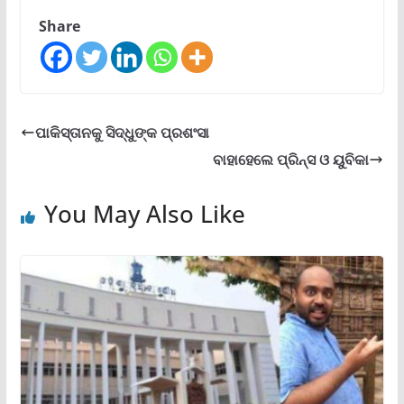
Share
ପାକିସ୍ତାନକୁ ସିଦ୍ଧୁଙ୍କ ପ୍ରଶଂସା
ବାହାହେଲେ ପ୍ରିନ୍ସ ଓ ୟୁବିକା
You May Also Like