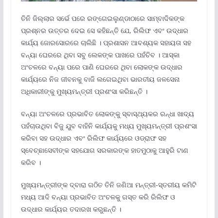
ତିନି ଜିଲ୍ଲାର ସର୍ଭେ ପରେ ରଙ୍ଗେଇଲୁଣ୍ଡାଠାରେ ସାମ୍ବାଦିକଙ୍କ
ପ୍ରଶ୍ନର ଉତ୍ତର ଦେଇ ସେ କହିଛନ୍ତି ଯେ, ରିଲିଫ ଏବଂ ଉଦ୍ଧାର
କାର୍ଯ୍ୟ ଜୋରସୋରରେ ଚାଲିଛି । ପ୍ରଶାସନ ଆବଶ୍ୟକ ସହାୟତା ସହ
ବନ୍ୟା ଘେରରେ ଥିବା ସବୁ ଲେକଙ୍କ ପାଖରେ ପହଁଚିବ । ଆସ୍କା
ଅଂଚଳରେ ବନ୍ୟା ପରେ ପାଣି ଘେରରେ ଥିବା ଲୋକଙ୍କ ଉଦ୍ଧାର
କାର୍ଯ୍ୟରେ ନିଜ ଜୀବନକୁ ବାଜି ଲଗେଇଥିବା ଭାରତୀୟ ଜଳସେନା
ଅଧିକାରୀଙ୍କୁ ମୁଖ୍ୟମନ୍ତ୍ରୀ ପ୍ରଶଂସା କରିଛନ୍ତି ।
ବନ୍ୟା ଅଂଚଳରେ ପ୍ରଭାବିତ ଲୋକଙ୍କୁ ସ୍ବାସ୍ଥ୍ୟକର ରନ୍ଧା ଖାଦ୍ୟ
ପହଁଚାଉଥିବା ବିଜୁ ଯୁବ ବାହିନି କାର୍ଯ୍ୟକୁ ମଧ୍ୟ ମୁଖ୍ୟମନ୍ତ୍ରୀ ପ୍ରଶଂସା
କରିବା ସହ ଉଦ୍ଧାର ଏବଂ ରିଲିଫ କାର୍ଯ୍ୟରେ ଓଡ୍ରାଫ ସହ
ସ୍ବେଚ୍ଛାସେବୀଙ୍କ ସହଯୋଗ ସରକାରଙ୍କ ହାତମୁଠାକୁ ଆହୁରି ଟାଣ
କରିବ ।
ମୁଖ୍ୟମନ୍ତ୍ରୀଙ୍କ ଦ୍ବାରା ଗଠିତ ତିନି ଜଣିଆ ମନ୍ତ୍ରୀ-ସ୍ତରୀୟ କମିଟି
ମଧ୍ୟ ଆଦି ବନ୍ୟା ପ୍ରଭାବିତ ଅଂଚଳକୁ ଗସ୍ତ କରି ରିଲିଫ ଓ
ଉଦ୍ଧାର କାର୍ଯ୍ୟର ତଦାରଖ କରୁଛନ୍ତି ।