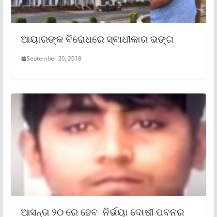
ଆୟାରଙ୍କ ବିରୋଧରେ ସ୍ବାଧୀକାର ଭଙ୍ଗ
September 20, 2018
ଆସନ୍ତା ୨୦ ରେ ହେବ ନିର୍ଭୟା ଦୋଷୀ ପବନର