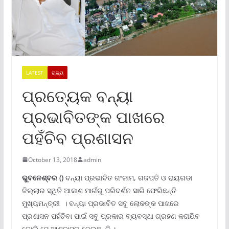
LATEST
ରାଜ୍ୟ
ପ୍ରତ୍ୟେକ ବନ୍ୟା
ପ୍ରଭାବିତଙ୍କ ପାଖରେ
ପହଁଚିବ ପ୍ରଶାସନ
October 13, 2018
admin
ଭୁବନେଶ୍ବର ()
ବନ୍ୟା ପ୍ରଭାବିତ ଗଂଜାମ, ଗଜପତି ଓ ରାୟଗଡା
ଜିଲ୍ଲାର ସ୍ଥିତି ଆକାଶ ମାର୍ଗରୁ ପରିଦର୍ଶନ ସାରି ଫେରିଛନ୍ତି
ମୁଖ୍ୟମନ୍ତ୍ରୀ । ବନ୍ୟା ପ୍ରଭାବିତ ସବୁ ଲୋକଙ୍କ ପାଖରେ
ପ୍ରଶାସନ ପହଁଚିବା ପାଇଁ ସବୁ ପ୍ରକାର ବ୍ୟବସ୍ଥା ଗ୍ରହଣ କରାଯିବ
ବୋଲି ସେ ଆଶ୍ବାସନା ଦେଇଛନ୍ତି ।