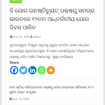
HEALTH
ଦି ଯୋଗ ଇନଷ୍ଟିଚ୍ୟୁଟ୍ ପକ୍ଷରୁ ସମଗ୍ର
ଭାରତରେ ୧୨ତମ ଆନ୍ତର୍ଜାତୀୟ ଯୋଗ
ଦିବସ ପାଳିତ
June 24, 2026
admin
ଭୁବନେଶ୍ୱର: ବିଶ୍ୱର ସବୁଠାରୁ ପୁରୁଣା ସଂଗଠିତ ଯୋଗ କେନ୍ଦ୍ର,
ସାନ୍ତାକ୍ରୁଜ୍ (ମୁମ୍ବାଇ) ସ୍ଥିତ ‘ଦି ଯୋଗ ଇନଷ୍ଟିଚ୍ୟୁଟ୍‌’ (ଟିୱାଇଆଇ),
ପକ୍ଷରୁ ଚଳିତ ବର୍ଷର ବିଷୟବସ୍ତୁ “ସୁସ୍ଥ ବାର୍ଦ୍ଧକ୍ୟ
Share
ଟାଟା ଷ୍ଟିଲ୍‌ କଳିଙ୍ଗନଗର ପକ୍ଷରୁ ମେଗା ରକ୍ତଦାନ ଶିବିରରେ ୨୮୦
ୟୁନିଟ୍‌ ରକ୍ତ ସଂଗୃହୀତ
June 19, 2026