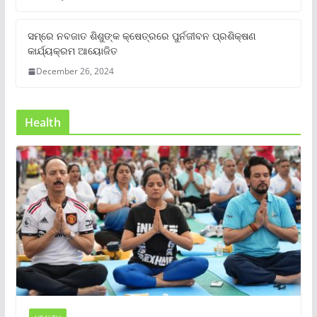
ସମ୍‌ରେ ନବଜାତ ଶିଶୁଙ୍କ କ୍ଷେତ୍ରରେ ପୁର୍ନଜୀବନ ପ୍ରଶିକ୍ଷଣ
କାର୍ଯ୍ୟକ୍ରମ ଆୟୋଜିତ
December 26, 2024
Health