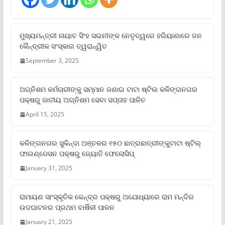
ମୁଖ୍ୟମନ୍ତ୍ରୀ ନାୟାବ ସିଂହ ସଇନୀଙ୍କ ନେତୃତ୍ୱରେ ହରିୟାଣାରେ ଜନ
କୈନ୍ଦ୍ରୀକ ସଂସ୍କାର ତ୍ୱରାନ୍ୱିତ
September 3, 2025
ଅଗ୍ନିଶମ କର୍ମଚାରୀଙ୍କୁ ସମ୍ମାନ ଜଣାଇ ଟାଟା ଷ୍ଟିଲ କଳିଙ୍ଗନଗର
ପକ୍ଷରୁ ଜାତୀୟ ଅଗ୍ନିଶମ ସେବା ସପ୍ତାହ ପାଳିତ
April 15, 2025
କଳିଙ୍ଗନଗର ସୁକିନ୍ଦା ଅଞ୍ଚଳର ୧୫୦ ଛାତ୍ରଛାତ୍ରୀଙ୍କୁଟାଟା ଷ୍ଟିଲ୍
ଫାଉଣ୍ଡେସନ ପକ୍ଷରୁ ଜ୍ୟୋତି ଫେଲୋସିପ୍‌
January 31, 2025
ରାମାୟଣ ସାଂସ୍କୃତିକ କେନ୍ଦ୍ର ପକ୍ଷରୁ ଅଯୋଧ୍ୟାରେ ରାମ ମନ୍ଦିର
ଉଦଘାଟନର ପ୍ରଥମ ବାର୍ଷିକୀ ପାଳନ
January 21, 2025