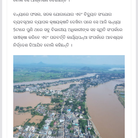
ବନ୍ୟାରେ ଫସଲ, ସଡକ ଯୋଗାଯୋଗ ଏବଂ ବିଦ୍ୟୁତ ସଂଯୋଗ
ବ୍ୟବସ୍ଥାର ବ୍ୟାପକ କ୍ଷୟକ୍ଷତି ଦେଖିବା ପରେ ସେ ଆଜି ସନ୍ଧ୍ୟା
5ଟାରେ ପୁଣି ଥରେ ସବୁ ବିଭାଗୀୟ ଅଧିକାରୀଙ୍କ ସହ ସ୍ଥିତି ସଂପର୍କରେ
ସମୀକ୍ଷା କରିବେ ଏବଂ ପରବର୍ତ୍ତି କାର୍ଯ୍ୟପନ୍ଥା ସଂପର୍କରେ ଆବଶ୍ୟକ
ନିର୍ଦ୍ଦେଶ ଦିଆଯିବ ବୋଲି କହିଛନ୍ତି ।