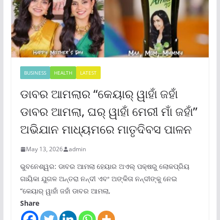
BUSINESS
HEALTH
LATEST
ଡାବର ଆମଲାର “କେୟାର୍ ୱାହାଁ ଜହାଁ
ଡାବର ଆମଲା, ଘର୍ ୱାହାଁ ମେରୀ ମାଁ ଜହାଁ”
ଅଭିଯାନ ମାଧ୍ୟମରେ ମାତୃଦିବସ ପାଳନ
May 13, 2026
admin
ଭୁବନେଶ୍ୱର: ଡାବର ଆମଲା ହେୟାର ଅଏଲ୍ ପକ୍ଷରୁ ଲୋକପ୍ରିୟ
ଗାୟିକା ଯୁଗଳ ଅନ୍ତରା ନନ୍ଦୀ ଏବଂ ଅଙ୍କିତା ନନ୍ଦୀଙ୍କୁ ନେଇ
“କେୟାର୍ ୱାହାଁ ଜହାଁ ଡାବର ଆମଲା,
Share