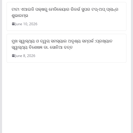
ଟାଟା ଏଆଇଜି ପକ୍ଷରୁ ମେଡିକେୟାର ରିଜର୍ଭ ସୁପର ଟପ୍‌-ଅପ୍ ପ୍ଲାନ୍‌ର
ଶୁଭାରମ୍ଭ
June 10, 2026
ମୁଖ ସ୍ୱାସ୍ଥ୍ୟ ଓ ତ୍ୱଚା ସମସ୍ୟାର ଅଦୃଶ୍ୟ ସମ୍ପର୍କ :ପ୍ରଖ୍ୟାତ
ସ୍ୱାସ୍ଥ୍ୟ ବିଶେଷଜ୍ଞ ଡା. ସୋନିଆ ଦତ୍ତ
June 8, 2026