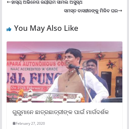
ହାସ୍ୟ ଅଭିନେତା ଜୟୀରାମ ସାମଲ ଅସୁସ୍ଥ
ସମସ୍ତ ବାସହୀନଙ୍କୁ ମିଳିବ ଘର
You May Also Like
ଗୁରୁମାନେ ଛାତ୍ରଛାତ୍ରୀଙ୍କ ପାଇଁ ମାର୍ଗଦର୍ଶକ
February 27, 2020