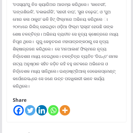
‘ତପସ୍ୟା’ରୁ ନିଜ କ୍ୟାରିଅର ଆରମ୍ଭ କରିଥିଲେ। ‘କାବେରୀ’,
‘ଗଙ୍ଗଶିଉଳି’, ‘ଚକାଭଉଁରି’, ‘ସହରୀ ବାଘ’, ‘ସୁନା ଚଢ଼େଇ’, ଓ ‘ପୁଅ
ମୋର କଳା ଠାକୁର’ ଭଳି ହିଟ୍ ଫିଲ୍ମରେ ଅଭିନୟ କରିଥିଲେ ା
୨୦୧୪ରେ ରିଲିଜ୍ ହୋଇଥିବା ଓଡ଼ିଆ ଫିଲ୍ମ ‘ରାସ୍ତା’ ହେଉଛି ତାଙ୍କ
ଶେଷ ଚଳଚ୍ଚିତ୍ର। ଅଭିନୟ ବ୍ୟତୀତ ସେ ନୃତ୍ୟ କ୍ଷେତ୍ରରେ ମଧ୍ୟ
ନିପୂଣ ଥିଲେ। ଗୁରୁ କେଳୁଚରଣ ମହାପାତ୍ରଙ୍କଠାରୁ ସେ ନୃତ୍ୟ
ଶିକ୍ଷାଗ୍ରହଣ କରିଥିଲେ। ସେ ‘ମନଆକାଶ’ ଫିଲ୍ମରେ ନୃତ୍ୟ
ନିର୍ଦ୍ଦେଶନା ମଧ୍ୟ ଦେଇଥିଲେ। ଚଳଚ୍ଚିତ୍ର ବ୍ୟତିତ ‘ଦିଗନ୍ତ’ ନାମକ
ନାଟ୍ୟ ଅନୁଷ୍ଠାନ ସହିତ ଜଡ଼ିତ ରହି ବହୁ ନାଟକରେ ଅଭିନେତା ଓ
ନିର୍ଦ୍ଦେଶକ ମଧ୍ୟ ସାଜିଥିଲେ। ଇଣ୍ଡଷ୍ଟ୍ରିଆଲ୍ ଡେଭେଲପ୍‌ମେଣ୍ଟ୍‌
କର୍ପୋରେସନ୍‌ରେ ସେ ଜଣେ ଉଚ୍ଚ ପଦାଧିକାରୀ ଭାବେ କାର୍ଯ୍ୟ
କରିଥିଲେ।
Share