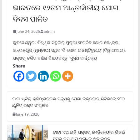
ଭାରତରେ ୧୨ତମ ଆନ୍ତର୍ଜାତୀୟ ଯୋଗ
ଦିବସ ପାଳିତ
June 24, 2026
admin
ଭୁବନେଶ୍ୱର: ବିଶ୍ୱର ସବୁଠାରୁ ପୁରୁଣା ସଂଗଠିତ ଯୋଗ କେନ୍ଦ୍ର,
ସାନ୍ତାକ୍ରୁଜ୍ (ମୁମ୍ବାଇ) ସ୍ଥିତ ‘ଦି ଯୋଗ ଇନଷ୍ଟିଚ୍ୟୁଟ୍‌’ (ଟିୱାଇଆଇ),
ପକ୍ଷରୁ ଚଳିତ ବର୍ଷର ବିଷୟବସ୍ତୁ “ସୁସ୍ଥ ବାର୍ଦ୍ଧକ୍ୟ
Share
ଟାଟା ଷ୍ଟିଲ୍‌ କଳିଙ୍ଗନଗର ପକ୍ଷରୁ ମେଗା ରକ୍ତଦାନ ଶିବିରରେ ୨୮୦
ୟୁନିଟ୍‌ ରକ୍ତ ସଂଗୃହୀତ
June 19, 2026
ଟାଟା ଏଆଇଜି ପକ୍ଷରୁ ମେଡିକେୟାର ରିଜର୍ଭ
ସୁପର ଟପ୍‌-ଅପ୍ ପ୍ଲାନ୍‌ର ଶୁଭାରମ୍ଭ