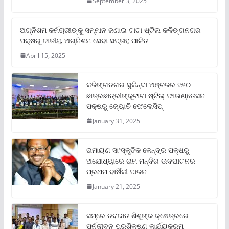
September 3, 2025
ଅଗ୍ନିଶମ କର୍ମଚାରୀଙ୍କୁ ସମ୍ମାନ ଜଣାଇ ଟାଟା ଷ୍ଟିଲ କଳିଙ୍ଗନଗର
ପକ୍ଷରୁ ଜାତୀୟ ଅଗ୍ନିଶମ ସେବା ସପ୍ତାହ ପାଳିତ
April 15, 2025
କଳିଙ୍ଗନଗର ସୁକିନ୍ଦା ଅଞ୍ଚଳର ୧୫୦
ଛାତ୍ରଛାତ୍ରୀଙ୍କୁଟାଟା ଷ୍ଟିଲ୍ ଫାଉଣ୍ଡେସନ
ପକ୍ଷରୁ ଜ୍ୟୋତି ଫେଲୋସିପ୍‌
January 31, 2025
ରାମାୟଣ ସାଂସ୍କୃତିକ କେନ୍ଦ୍ର ପକ୍ଷରୁ
ଅଯୋଧ୍ୟାରେ ରାମ ମନ୍ଦିର ଉଦଘାଟନର
ପ୍ରଥମ ବାର୍ଷିକୀ ପାଳନ
January 21, 2025
ସମ୍‌ରେ ନବଜାତ ଶିଶୁଙ୍କ କ୍ଷେତ୍ରରେ
ପୁର୍ନଜୀବନ ପ୍ରଶିକ୍ଷଣ କାର୍ଯ୍ୟକ୍ରମ