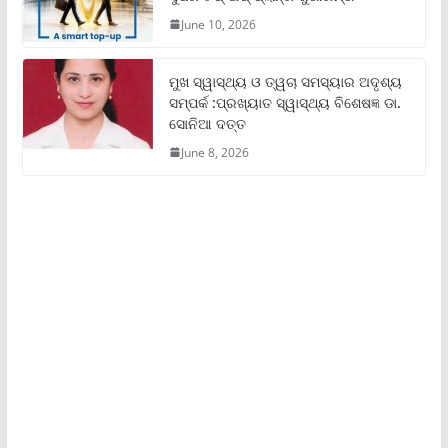
June 10, 2026
ମୁଖ ସ୍ୱାସ୍ଥ୍ୟ ଓ ତ୍ୱଚା ସମସ୍ୟାର ଅଦୃଶ୍ୟ
ସମ୍ପର୍କ :ପ୍ରଖ୍ୟାତ ସ୍ୱାସ୍ଥ୍ୟ ବିଶେଷଜ୍ଞ ଡା.
ସୋନିଆ ଦତ୍ତ
June 8, 2026