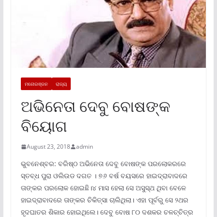
ମନୋରଞ୍ଜନ
ରାଜ୍ୟ
ଅଭିନେତା ଦେବୁ ବୋଷଙ୍କ
ବିୟୋଗ
August 23, 2018
admin
ଭୁବନେଶ୍ବର: ବରିଷ୍ଠ ଅଭିନେତା ଦେବୁ ବୋଷଙ୍କ ପରଲୋକରରେ
ସ୍ତବ୍ଧ ପୁରା ଓଲିଉଡ ଦଗତ । ୭୬ ବର୍ଷ ବୟସରେ ହାଇଦ୍ରାବାଦରେ
ତାଙ୍କର ପରଲୋକ ହୋଇଛି।୪ ମାସ ହେଲା ସେ ଅସୁସ୍ଥ ଥିବା ବେଳେ
ହାଇଦ୍ରାବାଦରେ ତାଙ୍କର ଚିକିତ୍ସା ଚାଲିଥିଲା। ଏହା ପୂର୍ବରୁ ସେ ୨ଥର
ହୃଦଘାତର ଶିକାର ହୋଇଥିଲେ। ଦେବୁ ବୋଷ ୮୦ ଦଶକର ଚଳଚ୍ଚିତ୍ର