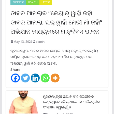
BUSINESS
HEALTH
LATEST
ଡାବର ଆମଲାର “କେୟାର୍ ୱାହାଁ ଜହାଁ
ଡାବର ଆମଲା, ଘର୍ ୱାହାଁ ମେରୀ ମାଁ ଜହାଁ”
ଅଭିଯାନ ମାଧ୍ୟମରେ ମାତୃଦିବସ ପାଳନ
May 13, 2026
admin
ଭୁବନେଶ୍ୱର: ଡାବର ଆମଲା ହେୟାର ଅଏଲ୍ ପକ୍ଷରୁ ଲୋକପ୍ରିୟ
ଗାୟିକା ଯୁଗଳ ଅନ୍ତରା ନନ୍ଦୀ ଏବଂ ଅଙ୍କିତା ନନ୍ଦୀଙ୍କୁ ନେଇ
“କେୟାର୍ ୱାହାଁ ଜହାଁ ଡାବର ଆମଲା,
Share
ମୁଖ୍ୟମନ୍ତ୍ରୀ ନାୟାବ ସିଂହ ସଇନୀଙ୍କ
ନେତୃତ୍ୱରେ ହରିୟାଣାରେ ଜନ କୈନ୍ଦ୍ରୀକ
ସଂସ୍କାର ତ୍ୱରାନ୍ୱିତ