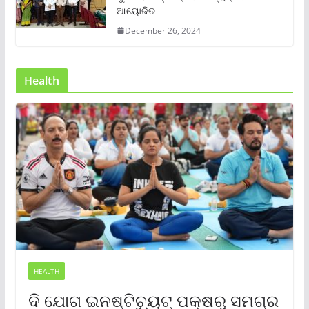
ଆୟୋଜିତ
December 26, 2024
Health
HEALTH
ଦି ଯୋଗ ଇନଷ୍ଟିଚ୍ୟୁଟ୍ ପକ୍ଷରୁ ସମଗ୍ର