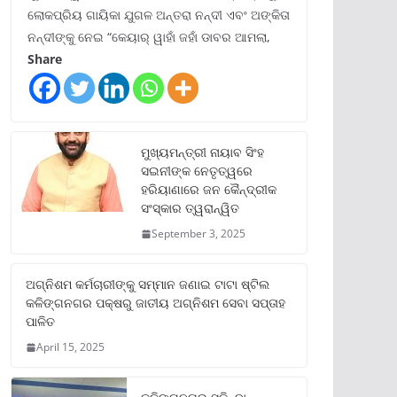
ଲୋକପ୍ରିୟ ଗାୟିକା ଯୁଗଳ ଅନ୍ତରା ନନ୍ଦୀ ଏବଂ ଅଙ୍କିତା
ନନ୍ଦୀଙ୍କୁ ନେଇ “କେୟାର୍ ୱାହାଁ ଜହାଁ ଡାବର ଆମଲା,
Share
ମୁଖ୍ୟମନ୍ତ୍ରୀ ନାୟାବ ସିଂହ
ସଇନୀଙ୍କ ନେତୃତ୍ୱରେ
ହରିୟାଣାରେ ଜନ କୈନ୍ଦ୍ରୀକ
ସଂସ୍କାର ତ୍ୱରାନ୍ୱିତ
September 3, 2025
ଅଗ୍ନିଶମ କର୍ମଚାରୀଙ୍କୁ ସମ୍ମାନ ଜଣାଇ ଟାଟା ଷ୍ଟିଲ
କଳିଙ୍ଗନଗର ପକ୍ଷରୁ ଜାତୀୟ ଅଗ୍ନିଶମ ସେବା ସପ୍ତାହ
ପାଳିତ
April 15, 2025