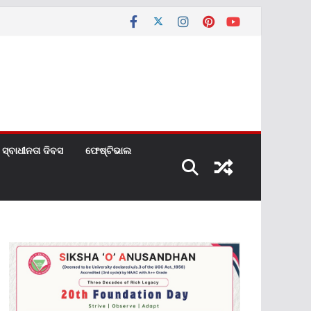
ସ୍ବାଧୀନତା ଦିବସ
ଫେଷ୍ଟିଭାଲ