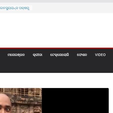
ନସ୍ୟୁରାନ୍ସ ପକ୍ଷରୁ
 ନେଇ ପ୍ରସ୍ତୁତ ନୂଆ
ନ୍ମୋଚିତ
ାରଙ୍କୁ ଚେୟାର ମାଡ଼
ରେ ସ୍କୁଲ ଛୁଟି
ୁଣୀର ମୃତ୍ୟୁ
଼ିତଙ୍କୁ ହତ୍ୟା,
ଆକ୍ରମଣର ଧମକ
ମନୋରଞ୍ଜନ
କ୍ରୀଡା
ଟେକ୍ନୋଲୋଜି
ଫେଶନ
VIDEO