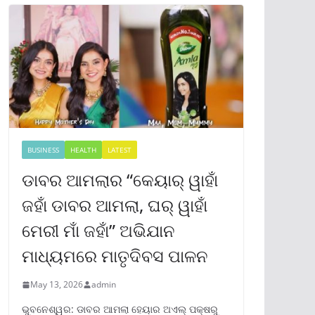
BUSINESS
HEALTH
LATEST
ଡାବର ଆମଲାର “କେୟାର୍ ୱାହାଁ
ଜହାଁ ଡାବର ଆମଲା, ଘର୍ ୱାହାଁ
ମେରୀ ମାଁ ଜହାଁ” ଅଭିଯାନ
ମାଧ୍ୟମରେ ମାତୃଦିବସ ପାଳନ
May 13, 2026
admin
ଭୁବନେଶ୍ୱର: ଡାବର ଆମଲା ହେୟାର ଅଏଲ୍ ପକ୍ଷରୁ