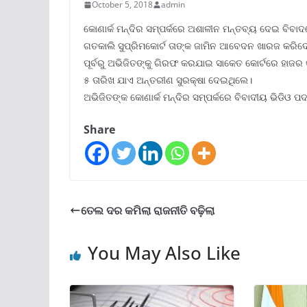
October 5, 2018
admin
କୋଣାର୍କ ମନ୍ଦିର ସମ୍ପର୍କରେ ଅଶାଳୀନ ମନ୍ତବ୍ୟ ଦେଇ ବିବା
ଗତକାଲି ସୁପ୍ରିମକୋର୍ଟ ତାଙ୍କ ଜାମିନ ଆବେଦନ ଖାରଜ କରିଦେ
ପୂର୍ବରୁ ଅଭିଜିତଙ୍କୁ ଗିରଫ କରଯାଇ ସାକେତ କୋର୍ଟରେ ହାଜର 
୫ ତାରିଖ ଯାଏ ଅନ୍ତରୀଣ ସୁରକ୍ଷା ଦେଇଥିଲେ।
ଅଭିଜିତଙ୍କ କୋଣାର୍କ ମନ୍ଦିର ସମ୍ପର୍କରେ ବିବାଦୀୟ ଭିଡିଓ 
Share
ତେଲ ଦର କମିଲା ରାଜନୀତି ବଢ଼ିଲା
You May Also Like