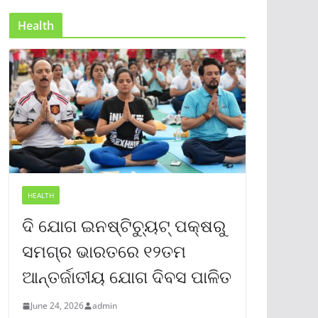
Health
HEALTH
ଦି ଯୋଗ ଇନଷ୍ଟିଚ୍ୟୁଟ୍ ପକ୍ଷରୁ
ସମଗ୍ର ଭାରତରେ ୧୨ତମ
ଆନ୍ତର୍ଜାତୀୟ ଯୋଗ ଦିବସ ପାଳିତ
June 24, 2026
admin