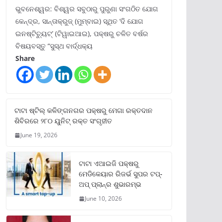
ଭୁବନେଶ୍ୱର: ବିଶ୍ୱର ସବୁଠାରୁ ପୁରୁଣା ସଂଗଠିତ ଯୋଗ
କେନ୍ଦ୍ର, ସାନ୍ତାକ୍ରୁଜ୍ (ମୁମ୍ବାଇ) ସ୍ଥିତ ‘ଦି ଯୋଗ
ଇନଷ୍ଟିଚ୍ୟୁଟ୍‌’ (ଟିୱାଇଆଇ), ପକ୍ଷରୁ ଚଳିତ ବର୍ଷର
ବିଷୟବସ୍ତୁ “ସୁସ୍ଥ ବାର୍ଦ୍ଧକ୍ୟ
Share
ଟାଟା ଷ୍ଟିଲ୍‌ କଳିଙ୍ଗନଗର ପକ୍ଷରୁ ମେଗା ରକ୍ତଦାନ
ଶିବିରରେ ୨୮୦ ୟୁନିଟ୍‌ ରକ୍ତ ସଂଗୃହୀତ
June 19, 2026
ଟାଟା ଏଆଇଜି ପକ୍ଷରୁ
ମେଡିକେୟାର ରିଜର୍ଭ ସୁପର ଟପ୍‌-
ଅପ୍ ପ୍ଲାନ୍‌ର ଶୁଭାରମ୍ଭ
June 10, 2026