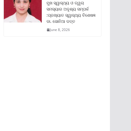
ମୁଖ ସ୍ୱାସ୍ଥ୍ୟ ଓ ତ୍ୱଚା
ସମସ୍ୟାର ଅଦୃଶ୍ୟ ସମ୍ପର୍କ
:ପ୍ରଖ୍ୟାତ ସ୍ୱାସ୍ଥ୍ୟ ବିଶେଷଜ୍ଞ
ଡା. ସୋନିଆ ଦତ୍ତ
June 8, 2026