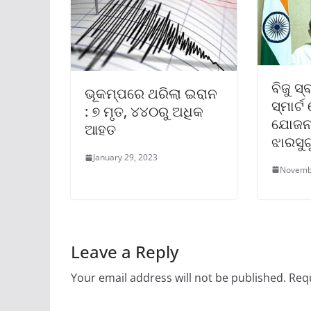
ବିଜୁ ସ
ଭୂକମ୍ପରେ ଥରିଲା ଇରାନ
ସ୍ମାର୍ଟ
: ୭ ମୃତ, ୪୪୦ରୁ ଅଧିକ
ଯୋଜନା
ଆହତ
ଝାରସୁଗ
January 29, 2023
Novemb
Leave a Reply
Your email address will not be published.
Requ