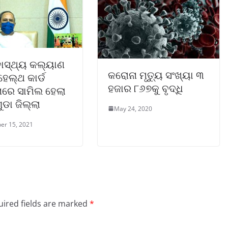
୍ବାସ୍ଥ୍ୟ କଲ୍ୟାଣ
କରୋନା ମୃତ୍ୟୁ ସଂଖ୍ୟା ୩
 ହେଲ୍‌ଥ କାର୍ଡ
ହଜାର ୮୬୭କୁ ବୃଦ୍ଧି
ରେ ସାମିଲ ହେଲା
ୁଡା ଜିଲ୍ଲା
May 24, 2020
er 15, 2021
ired fields are marked
*