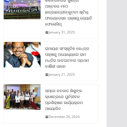
କଳିଙ୍ଗନଗର ସୁକିନ୍ଦା
ଅଞ୍ଚଳର ୧୫୦
ଛାତ୍ରଛାତ୍ରୀଙ୍କୁଟାଟା ଷ୍ଟିଲ୍
ଫାଉଣ୍ଡେସନ ପକ୍ଷରୁ ଜ୍ୟୋତି
ଫେଲୋସିପ୍‌
January 31, 2025
ରାମାୟଣ ସାଂସ୍କୃତିକ କେନ୍ଦ୍ର
ପକ୍ଷରୁ ଅଯୋଧ୍ୟାରେ ରାମ
ମନ୍ଦିର ଉଦଘାଟନର ପ୍ରଥମ
ବାର୍ଷିକୀ ପାଳନ
January 21, 2025
ସମ୍‌ରେ ନବଜାତ ଶିଶୁଙ୍କ
କ୍ଷେତ୍ରରେ ପୁର୍ନଜୀବନ
ପ୍ରଶିକ୍ଷଣ କାର୍ଯ୍ୟକ୍ରମ
ଆୟୋଜିତ
December 26, 2024