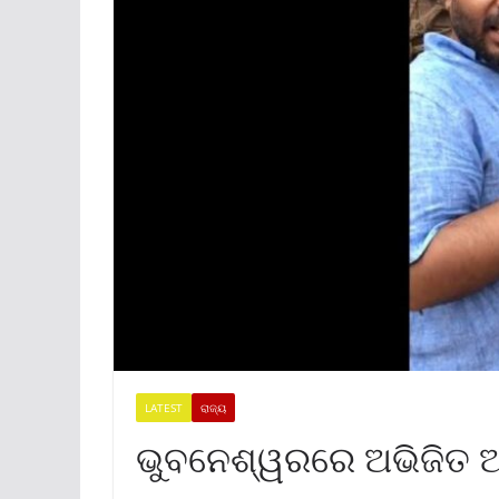
LATEST
ରାଜ୍ୟ
ଭୁବନେଶ୍ୱରରେ ଅଭିଜିତ