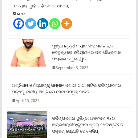
“କେୟାର୍ ୱାହାଁ ଜହାଁ ଡାବର ଆମଲା,
Share
ମୁଖ୍ୟମନ୍ତ୍ରୀ ନାୟାବ ସିଂହ ସଇନୀଙ୍କ
ନେତୃତ୍ୱରେ ହରିୟାଣାରେ ଜନ କୈନ୍ଦ୍ରୀକ
ସଂସ୍କାର ତ୍ୱରାନ୍ୱିତ
September 3, 2025
ଅଗ୍ନିଶମ କର୍ମଚାରୀଙ୍କୁ ସମ୍ମାନ ଜଣାଇ ଟାଟା ଷ୍ଟିଲ କଳିଙ୍ଗନଗର
ପକ୍ଷରୁ ଜାତୀୟ ଅଗ୍ନିଶମ ସେବା ସପ୍ତାହ ପାଳିତ
April 15, 2025
କଳିଙ୍ଗନଗର ସୁକିନ୍ଦା ଅଞ୍ଚଳର ୧୫୦
ଛାତ୍ରଛାତ୍ରୀଙ୍କୁଟାଟା ଷ୍ଟିଲ୍ ଫାଉଣ୍ଡେସନ
ପକ୍ଷରୁ ଜ୍ୟୋତି ଫେଲୋସିପ୍‌