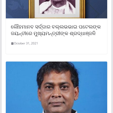
ଲୌହମାନବ ସର୍ଦ୍ଦାର ବଲ୍ଲଭଭାଇ ପଟେଲଙ୍କ
ଜୟନ୍ତୀରେ ମୁଖ୍ୟମନ୍ତ୍ରୀଙ୍କ ଶ୍ରଦ୍ଧାଞ୍ଜଳି
October 31, 2021