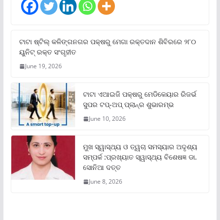
ଟାଟା ଷ୍ଟିଲ୍‌ କଳିଙ୍ଗନଗର ପକ୍ଷରୁ ମେଗା ରକ୍ତଦାନ ଶିବିରରେ ୨୮୦
ୟୁନିଟ୍‌ ରକ୍ତ ସଂଗୃହୀତ
June 19, 2026
ଟାଟା ଏଆଇଜି ପକ୍ଷରୁ ମେଡିକେୟାର ରିଜର୍ଭ
ସୁପର ଟପ୍‌-ଅପ୍ ପ୍ଲାନ୍‌ର ଶୁଭାରମ୍ଭ
June 10, 2026
ମୁଖ ସ୍ୱାସ୍ଥ୍ୟ ଓ ତ୍ୱଚା ସମସ୍ୟାର ଅଦୃଶ୍ୟ
ସମ୍ପର୍କ :ପ୍ରଖ୍ୟାତ ସ୍ୱାସ୍ଥ୍ୟ ବିଶେଷଜ୍ଞ ଡା.
ସୋନିଆ ଦତ୍ତ
June 8, 2026