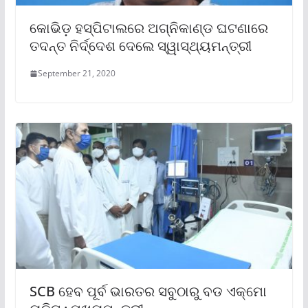
କୋଭିଡ଼ ହସ୍ପିଟାଲରେ ଅଗ୍ନିକାଣ୍ଡ ଘଟଣାରେ
ତଦନ୍ତ ନିର୍ଦ୍ଦେଶ ଦେଲେ ସ୍ୱାସ୍ଥ୍ୟମନ୍ତ୍ରୀ
September 21, 2020
SCB ହେବ ପୂର୍ବ ଭାରତର ସବୁଠାରୁ ବଡ ଏକ୍ମୋ