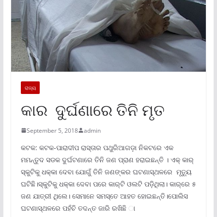
ରାଜ୍ୟ
କାର ଦୁର୍ଘଣାରେ ତିନି ମୃତ
September 5, 2018
admin
କଟକ: କଟକ-ପାରାଦୀପ ରାସ୍ତାର ପଥୁରିଆଗଡ଼ା ନିକଟରେ ଏକ
ମମନ୍ତୁଦ ସଡକ ଦୁର୍ଘଟଣାରେ ତିନି ଜଣ ପ୍ରାଣ ହରାଇଛନ୍ତି । ଏକ୍ କାର୍
ସ୍କୁଟିକୁ ଧକ୍କା ଦେବା ଯୋଗୁଁ ତିନି ଜଣଙ୍କର ଘଟଣାସ୍ଥଳରେ ମୃତ୍ୟୁ
ଘଟିଛି।ସ୍କୁଟିକୁ ଧକ୍କା ଦେବା ପରେ କାର୍‌ଟି ଓଲଟି ପଡ଼ିଥିଲା। କାର୍‌ରେ ୫
ଜଣ ଯାତ୍ରୀ ଥିଲେ। ସେମାନେ ସମସ୍ତେ ଆହତ ହୋଇଛନ୍ତି।ପୋଲିସ
ଘଟଣାସ୍ଥଳରେ ପହଁଚି ତଦନ୍ତ ଜାରି ରଖିଛି ା