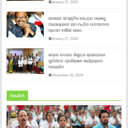
January 31, 2025
ରାମାୟଣ ସାଂସ୍କୃତିକ କେନ୍ଦ୍ର ପକ୍ଷରୁ
ଅଯୋଧ୍ୟାରେ ରାମ ମନ୍ଦିର ଉଦଘାଟନର
ପ୍ରଥମ ବାର୍ଷିକୀ ପାଳନ
January 21, 2025
ସମ୍‌ରେ ନବଜାତ ଶିଶୁଙ୍କ କ୍ଷେତ୍ରରେ
ପୁର୍ନଜୀବନ ପ୍ରଶିକ୍ଷଣ କାର୍ଯ୍ୟକ୍ରମ
ଆୟୋଜିତ
December 26, 2024
Health