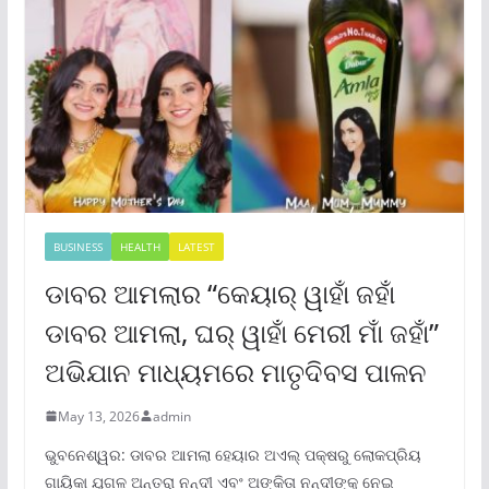
BUSINESS
HEALTH
LATEST
ଡାବର ଆମଲାର “କେୟାର୍ ୱାହାଁ ଜହାଁ
ଡାବର ଆମଲା, ଘର୍ ୱାହାଁ ମେରୀ ମାଁ ଜହାଁ”
ଅଭିଯାନ ମାଧ୍ୟମରେ ମାତୃଦିବସ ପାଳନ
May 13, 2026
admin
ଭୁବନେଶ୍ୱର: ଡାବର ଆମଲା ହେୟାର ଅଏଲ୍ ପକ୍ଷରୁ ଲୋକପ୍ରିୟ
ଗାୟିକା ଯୁଗଳ ଅନ୍ତରା ନନ୍ଦୀ ଏବଂ ଅଙ୍କିତା ନନ୍ଦୀଙ୍କୁ ନେଇ