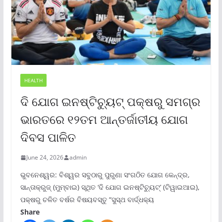
HEALTH
ଦି ଯୋଗ ଇନଷ୍ଟିଚ୍ୟୁଟ୍ ପକ୍ଷରୁ ସମଗ୍ର
ଭାରତରେ ୧୨ତମ ଆନ୍ତର୍ଜାତୀୟ ଯୋଗ
ଦିବସ ପାଳିତ
June 24, 2026
admin
ଭୁବନେଶ୍ୱର: ବିଶ୍ୱର ସବୁଠାରୁ ପୁରୁଣା ସଂଗଠିତ ଯୋଗ କେନ୍ଦ୍ର,
ସାନ୍ତାକ୍ରୁଜ୍ (ମୁମ୍ବାଇ) ସ୍ଥିତ ‘ଦି ଯୋଗ ଇନଷ୍ଟିଚ୍ୟୁଟ୍‌’ (ଟିୱାଇଆଇ),
ପକ୍ଷରୁ ଚଳିତ ବର୍ଷର ବିଷୟବସ୍ତୁ “ସୁସ୍ଥ ବାର୍ଦ୍ଧକ୍ୟ
Share