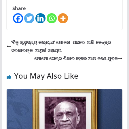
Share
‘ବିଜୁ ସ୍ୱାସ୍ଥ୍ୟ କଲ୍ୟାଣ’ ଯୋଜନା ପଛରେ ଅଛି କେନ୍ଦ୍ର
ସରକାରଙ୍କ ଆଥିର୍କ ସହାୟତା
ମୋମୋ ଗେମ୍ର ଶିକାର ହେଲେ ଆଉ ଜଣେ ଯୁବକ
You May Also Like