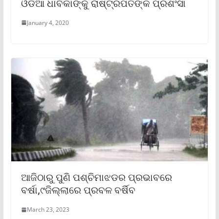
ଓଡିଆ ଧାବିକାଙ୍କୁ ରାଷ୍ଟ୍ରପତିଙ୍କ ପ୍ରଶଂସା
January 4, 2020
ଆଜିଠାରୁ ପୁଣି ପଶ୍ଚିମାଝଡର ପ୍ରଭାବରେ
ବର୍ଷା,୯ଜିଲ୍ଲାରେ ପ୍ରବଳ ବର୍ଷିବ
March 23, 2023