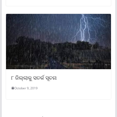
୮ ଜିଲ୍ଲାକୁ ସତର୍କ ସୂଚନା
October 9, 2019