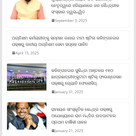
ନେତୃତ୍ୱରେ ହରିୟାଣାରେ ଜନ କୈନ୍ଦ୍ରୀକ
ସଂସ୍କାର ତ୍ୱରାନ୍ୱିତ
September 3, 2025
ଅଗ୍ନିଶମ କର୍ମଚାରୀଙ୍କୁ ସମ୍ମାନ ଜଣାଇ ଟାଟା ଷ୍ଟିଲ କଳିଙ୍ଗନଗର
ପକ୍ଷରୁ ଜାତୀୟ ଅଗ୍ନିଶମ ସେବା ସପ୍ତାହ ପାଳିତ
April 15, 2025
କଳିଙ୍ଗନଗର ସୁକିନ୍ଦା ଅଞ୍ଚଳର ୧୫୦
ଛାତ୍ରଛାତ୍ରୀଙ୍କୁଟାଟା ଷ୍ଟିଲ୍ ଫାଉଣ୍ଡେସନ
ପକ୍ଷରୁ ଜ୍ୟୋତି ଫେଲୋସିପ୍‌
January 31, 2025
ରାମାୟଣ ସାଂସ୍କୃତିକ କେନ୍ଦ୍ର ପକ୍ଷରୁ
ଅଯୋଧ୍ୟାରେ ରାମ ମନ୍ଦିର ଉଦଘାଟନର
ପ୍ରଥମ ବାର୍ଷିକୀ ପାଳନ
January 21, 2025