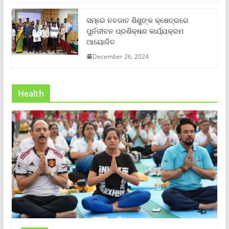
ସମ୍‌ରେ ନବଜାତ ଶିଶୁଙ୍କ କ୍ଷେତ୍ରରେ
ପୁର୍ନଜୀବନ ପ୍ରଶିକ୍ଷଣ କାର୍ଯ୍ୟକ୍ରମ
ଆୟୋଜିତ
December 26, 2024
Health