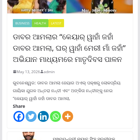
BUSINESS
HEALTH
LATEST
ଡାବର ଆମଲାର “କେୟାର୍ ୱାହାଁ ଜହାଁ
ଡାବର ଆମଲା, ଘର୍ ୱାହାଁ ମେରୀ ମାଁ ଜହାଁ”
ଅଭିଯାନ ମାଧ୍ୟମରେ ମାତୃଦିବସ ପାଳନ
May 13, 2026
admin
ଭୁବନେଶ୍ୱର: ଡାବର ଆମଲା ହେୟାର ଅଏଲ୍ ପକ୍ଷରୁ ଲୋକପ୍ରିୟ
ଗାୟିକା ଯୁଗଳ ଅନ୍ତରା ନନ୍ଦୀ ଏବଂ ଅଙ୍କିତା ନନ୍ଦୀଙ୍କୁ ନେଇ
“କେୟାର୍ ୱାହାଁ ଜହାଁ ଡାବର ଆମଲା,
Share
ମୁଖ୍ୟମନ୍ତ୍ରୀ ନାୟାବ ସିଂହ ସଇନୀଙ୍କ