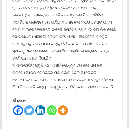
ବିଭାଗ ପକ୍ଷରୁ ସବୁ ଜିଲ୍ଲାକୁ ଆଲର୍ଟ କରାଯାଇଥିବା ସୂଚନା ଦେଇଛନ୍ତି
ରାଜ୍ୟ ଜନସ୍ବାସ୍ଥ୍ୟ ନିର୍ଦ୍ଦେଶକ ନିରଞ୍ଜନ ମିଶ୍ର । ସବୁ
ଲକ୍ଷଣଥିବା ଲୋକଙ୍କର କୋଭିଡ ଟେଷ୍ଟ କରାଯିବ। ପଜିଟିଭ
ବାହାରିଲେ କଣ୍ଟାକ୍ଟରେ ଆସିଥିବା ଲୋକଙ୍କ ମଧ୍ୟ ଟେଷ୍ଟ ହେବ।
ହୋମ ଆଇସୋଲେସନରେ ରହିଲେ ମେଡିସିନ ଯୋଗାଇ ଦିଆଯିବ ବୋଲି
ସେ କହିଛନ୍ତି। ଏହାଛଡ଼ା ଟେଷ୍ଟ କିଟ, ଔଷଧ, ଅକ୍ସିଜେନ ମହଜୁଦ
ରଖିବାକୁ ସବୁ ସିଡିଏମଓମାନଙ୍କୁ ନିର୍ଦ୍ଦେଶ ଦିଆଯାଇଛି। ଗୋଟିଏ
ସ୍ଥାନରୁ ଏକାଧିକ କରୋନା ସଂକ୍ରମିତ ବାହାରିଲେ କଣ୍ଟେନମେଣ୍ଟ
ପାଇଁ ପଦକ୍ଷେପ ନିଆଯିବ ।
ଆଜିଶକୋଭିଡ ସ୍ଥିତି ନେଇ ଆଜି କେନ୍ଦ୍ର ସରକାର ସମୀକ୍ଷା
କରିବେ। ଆଜିର ବୈଠକରେ ମକ୍ ଡ୍ରିଲ ନେଇ ଆଲୋଚନା
ହୋଇପାରେ। ବୈଠକରେ ଆଲୋଚନା ପରେ ଜିଲ୍ଲାମାନଙ୍କୁ ନିର୍ଦ୍ଦେଶ
ଦିଆଯିବ ବୋଲି ରାଜ୍ୟ ଜନସ୍ୱାସ୍ଥ୍ୟ ନିର୍ଦ୍ଦେଶକ ସୂଚନା ଦେଇଛନ୍ତି।
Share