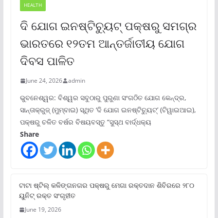
HEALTH
ଦି ଯୋଗ ଇନଷ୍ଟିଚ୍ୟୁଟ୍ ପକ୍ଷରୁ ସମଗ୍ର
ଭାରତରେ ୧୨ତମ ଆନ୍ତର୍ଜାତୀୟ ଯୋଗ
ଦିବସ ପାଳିତ
June 24, 2026
admin
ଭୁବନେଶ୍ୱର: ବିଶ୍ୱର ସବୁଠାରୁ ପୁରୁଣା ସଂଗଠିତ ଯୋଗ କେନ୍ଦ୍ର,
ସାନ୍ତାକ୍ରୁଜ୍ (ମୁମ୍ବାଇ) ସ୍ଥିତ ‘ଦି ଯୋଗ ଇନଷ୍ଟିଚ୍ୟୁଟ୍‌’ (ଟିୱାଇଆଇ),
ପକ୍ଷରୁ ଚଳିତ ବର୍ଷର ବିଷୟବସ୍ତୁ “ସୁସ୍ଥ ବାର୍ଦ୍ଧକ୍ୟ
Share
ଟାଟା ଷ୍ଟିଲ୍‌ କଳିଙ୍ଗନଗର ପକ୍ଷରୁ ମେଗା ରକ୍ତଦାନ ଶିବିରରେ ୨୮୦
ୟୁନିଟ୍‌ ରକ୍ତ ସଂଗୃହୀତ
June 19, 2026