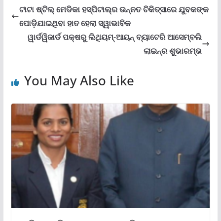
ଟାଟା ଷ୍ଟିଲ୍ ମେଡିକା ହସ୍ପିଟାଲ୍‌ର ଉନ୍ନତ ଚିକିତ୍ସାରେ ଯୁବକଙ୍କ
ପୋଡ଼ିଯାଇଥିବା ହାତ ହେଲା ସ୍ୱାଭାବିକ
ୱାର୍ଡୱିଜାର୍ଡ ପକ୍ଷରୁ ଲିଥିୟମ୍‌-ଆୟନ୍ ବ୍ୟାଟେରି ଆସେମ୍ବଲି
ଲାଇନ୍‌ର ଶୁଭାରମ୍ଭ
You May Also Like