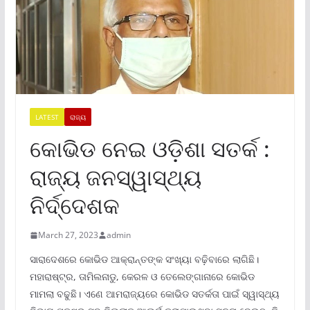
LATEST
ରାଜ୍ୟ
କୋଭିଡ ନେଇ ଓଡ଼ିଶା ସତର୍କ :
ରାଜ୍ୟ ଜନସ୍ୱାସ୍ଥ୍ୟ
ନିର୍ଦ୍ଦେଶକ
March 27, 2023
admin
ସାରାଦେଶରେ କୋଭିଡ ଆକ୍ରାନ୍ତଙ୍କ ସଂଖ୍ୟା ବଢ଼ିବାରେ ଲାଗିଛି।
ମହାରାଷ୍ଟ୍ର, ତାମିଲନାଡୁ, କେରଳ ଓ ତେଲେଙ୍ଗାନାରେ କୋଭିଡ
ମାମଲା ବଢୁଛି। ଏଣେ ଆମରାଜ୍ୟରେ କୋଭିଡ ସତର୍କତା ପାଇଁ ସ୍ୱାସ୍ଥ୍ୟ