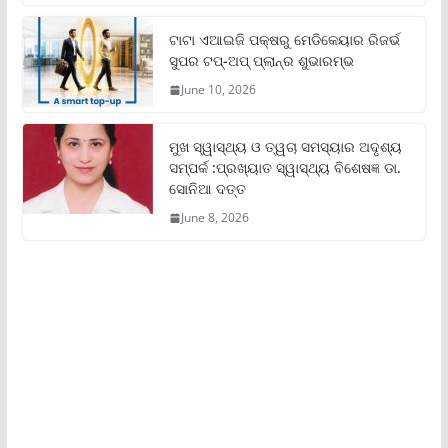
ଟାଟା ଏଆଇଜି ପକ୍ଷରୁ ମେଡିକେୟାର ରିଜର୍ଭ
ସୁପର ଟପ୍‌-ଅପ୍ ପ୍ଲାନ୍‌ର ଶୁଭାରମ୍ଭ
June 10, 2026
ମୁଖ ସ୍ୱାସ୍ଥ୍ୟ ଓ ତ୍ୱଚା ସମସ୍ୟାର ଅଦୃଶ୍ୟ
ସମ୍ପର୍କ :ପ୍ରଖ୍ୟାତ ସ୍ୱାସ୍ଥ୍ୟ ବିଶେଷଜ୍ଞ ଡା.
ସୋନିଆ ଦତ୍ତ
June 8, 2026