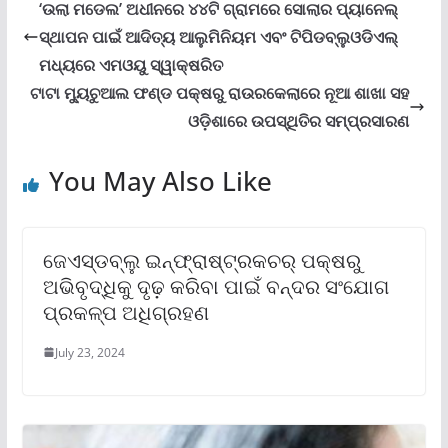
‘ଉଲା ମଡେଲ’ ଅଧୀନରେ ୪୪ଟି ଗ୍ରାମରେ ସୋଲାର ପ୍ୟାନେଲ୍
ସ୍ଥାପନ ପାଇଁ ଆଦିତ୍ୟ ଆଲୁମିନିୟମ ଏବଂ ଟିପିଡବ୍ଲୁଓଡିଏଲ୍
ମଧ୍ୟରେ ଏମଓୟୁ ସ୍ୱାକ୍ଷରିତ
ଟାଟା ମ୍ୟୁଚୁଆଲ ଫଣ୍ଡ ପକ୍ଷରୁ ରାଉରକେଲାରେ ନୂଆ ଶାଖା ସହ
ଓଡ଼ିଶାରେ ଉପସ୍ଥିତିର ସମ୍ପ୍ରସାରଣ
You May Also Like
ଜେଏସ୍‌ଡବ୍ଲୁ ଇନ୍‌ଫ୍ରାଷ୍ଟ୍ରକଚର୍ ପକ୍ଷରୁ
ଅଭିବୃଦ୍ଧିକୁ ଦୃଢ଼ କରିବା ପାଇଁ ବନ୍ଦର ସଂଯୋଗ
ପ୍ରକଳ୍ପ ଅଧିଗ୍ରହଣ
July 23, 2024