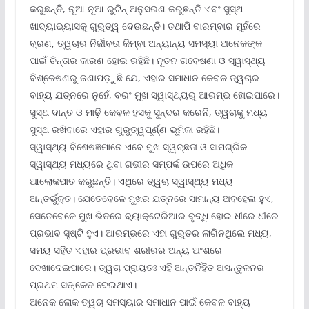
କରୁଛନ୍ତି, ନୂଆ ନୂଆ ରୁଟିନ୍ ଅନୁସରଣ କରୁଛନ୍ତି ଏବଂ ସୁସ୍ଥ
ଖାଦ୍ୟାଭ୍ୟାସକୁ ଗୁରୁତ୍ୱ ଦେଉଛନ୍ତି। ତଥାପି ବାରମ୍ବାର ମୁହଁରେ
ବ୍ରଣ, ତ୍ୱଚାର ନିର୍ଜୀବତା କିମ୍ବା ଅନ୍ୟାନ୍ୟ ସମସ୍ୟା ଅନେକଙ୍କ
ପାଇଁ ଚିନ୍ତାର କାରଣ ହୋଇ ରହିଛି। ନୂତନ ଗବେଷଣା ଓ ସ୍ୱାସ୍ଥ୍ୟ
ବିଶ୍ଳେଷଣରୁ ଜଣାପଡ଼ୁଛି ଯେ, ଏହାର ସମାଧାନ କେବଳ ତ୍ୱଚାର
ବାହ୍ୟ ଯତ୍ନରେ ନୁହେଁ, ବରଂ ମୁଖ ସ୍ୱାସ୍ଥ୍ୟରୁ ଆରମ୍ଭ ହୋଇପାରେ।
ସୁସ୍ଥ ଦାନ୍ତ ଓ ମାଢ଼ି କେବଳ ହସକୁ ସୁନ୍ଦର କରେନି, ତ୍ୱଚାକୁ ମଧ୍ୟ
ସୁସ୍ଥ ରଖିବାରେ ଏହାର ଗୁରୁତ୍ୱପୂର୍ଣ୍ଣ ଭୂମିକା ରହିଛି।
ସ୍ୱାସ୍ଥ୍ୟ ବିଶେଷଜ୍ଞମାନେ ଏବେ ମୁଖ ସ୍ୱଚ୍ଛତା ଓ ସାମଗ୍ରିକ
ସ୍ୱାସ୍ଥ୍ୟ ମଧ୍ୟରେ ଥିବା ଗଭୀର ସମ୍ପର୍କ ଉପରେ ଅଧିକ
ଆଲୋକପାତ କରୁଛନ୍ତି। ଏଥିରେ ତ୍ୱଚା ସ୍ୱାସ୍ଥ୍ୟ ମଧ୍ୟ
ଅନ୍ତର୍ଭୁକ୍ତ। ଯେତେବେଳେ ମୁଖର ଯତ୍ନରେ ସାମାନ୍ୟ ଅବହେଳା ହୁଏ,
ସେତେବେଳେ ମୁଖ ଭିତରେ ବ୍ୟାକ୍ଟେରିଆର ବୃଦ୍ଧି ହୋଇ ଧୀରେ ଧୀରେ
ପ୍ରଭାବ ସୃଷ୍ଟି ହୁଏ। ଆରମ୍ଭରେ ଏହା ଗୁରୁତର ଲାଗିନଥିଲେ ମଧ୍ୟ,
ସମୟ ସହିତ ଏହାର ପ୍ରଭାବ ଶରୀରର ଅନ୍ୟ ଅଂଶରେ
ଦେଖାଦେଇପାରେ। ତ୍ୱଚା ପ୍ରାୟତଃ ଏହି ଅନ୍ତର୍ନିହିତ ଅସନ୍ତୁଳନର
ପ୍ରଥମ ସଙ୍କେତ ଦେଇଥାଏ।
ଅନେକ ଲୋକ ତ୍ୱଚା ସମସ୍ୟାର ସମାଧାନ ପାଇଁ କେବଳ ବାହ୍ୟ