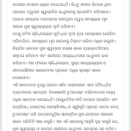
ଉପଚାର ଉପରେ ଧ୍ୟାନ ଦେଇଥାନ୍ତି। କିନ୍ତୁ ଶରୀର ଭିତରେ ଥିବା
ପ୍ରଭାବ ତ୍ୱଚାର ସ୍ୱାଭାବିକ ସନ୍ତୁଳନକୁ ପ୍ରଭାବିତ କରିପାରେ।
ଅନେକ ସମୟରେ ବାରମ୍ବାର ହେଉଥିବା ତ୍ୱଚା ସମସ୍ୟାର ମୂଳ
କାରଣ ମୁଖ ସ୍ୱାସ୍ଥ୍ୟରେ ଲୁଚି ରହିଥାଏ।
ତେଣୁ ଜଟିଳ ସ୍କିନ୍‌କେୟାର ରୁଟିନ୍‌ରେ ନୂଆ ନୂଆ ପଦକ୍ଷେପ ଯୋଡ଼ିବା
ପରିବର୍ତ୍ତେ, ସମସ୍ୟାର ମୂଳ କାରଣକୁ ଚିହ୍ନଟ କରିବା ଅଧିକ ଜରୁରୀ।
ନିୟମିତ ଭାବରେ ମୁଖ ସ୍ୱଚ୍ଛତା ରକ୍ଷା କଲେ ବ୍ୟାକ୍ଟେରିଆର
ସଞ୍ଚୟ କମିଥାଏ ଏବଂ ଶରୀରର ଆଭ୍ୟନ୍ତରୀଣ ସନ୍ତୁଳନ ଭଲ
ରହିଥାଏ। ଏହା ଫଳରେ ସ୍କିନ୍‌କେୟାର, ସୁସ୍ଥ ଖାଦ୍ୟାଭ୍ୟାସ ଓ
ଜୀବନଶୈଳୀର ସକାରାତ୍ମକ ପ୍ରଭାବ ଅଧିକ ସ୍ପଷ୍ଟ ଭାବେ
ଦେଖାଯାଏ।
ଏହି ସଚେତନତା ବୃଦ୍ଧି ପାଇବା ସହିତ ଲୋକମାନେ ଏବେ ଦୈନନ୍ଦିନ
ବ୍ୟବହାରର ସାମଗ୍ରୀ, ବିଶେଷକରି ଟୁଥପେଷ୍ଟ ବାଛିବାବେଳେ ମଧ୍ୟ
ଅଧିକ ସଚେତନ ହେଉଛନ୍ତି। ଆୟୁର୍ବେଦିକ ନୀତି ଉପରେ ଆଧାରିତ ଏବଂ
ଇଣ୍ଡିଆନ୍ ଡେଣ୍ଟାଲ୍ ଆସୋସିଏସନ୍ ର ସ୍ୱୀକୃତି ପ୍ରାପ୍ତ ଡାବର ରେଡ୍
ଟୁଥପେଷ୍ଟ ପରି ଉତ୍ପାଦଗୁଡ଼ିକ ସାମଗ୍ରିକ ମୁଖ ଯତ୍ନରେ ସହାୟକ
ଭାବେ ପରିଚିତି ଲାଭ କରୁଛି। ଏହା ଏହି ଧାରଣାକୁ ଆହୁରି ଦୃଢ଼ କରୁଛି ଯେ,
ମୁଖ ସ୍ୱାସ୍ଥ୍ୟ ଓ ସମଗ୍ର ଶରୀରର ସନ୍ତୁଳନ ପରସ୍ପର ସହ ଜଡ଼ିତ।