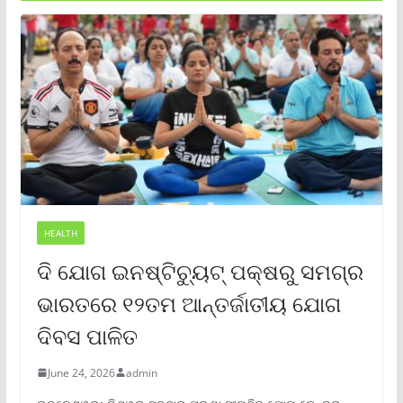
HEALTH
ଦି ଯୋଗ ଇନଷ୍ଟିଚ୍ୟୁଟ୍ ପକ୍ଷରୁ ସମଗ୍ର
ଭାରତରେ ୧୨ତମ ଆନ୍ତର୍ଜାତୀୟ ଯୋଗ
ଦିବସ ପାଳିତ
June 24, 2026
admin