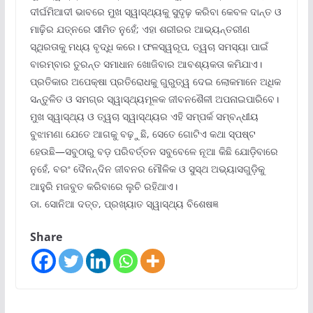
ଦୀର୍ଘମିଆଦୀ ଭାବରେ ମୁଖ ସ୍ୱାସ୍ଥ୍ୟକୁ ସୁଦୃଢ଼ କରିବା କେବଳ ଦାନ୍ତ ଓ
ମାଢ଼ିର ଯତ୍ନରେ ସୀମିତ ନୁହେଁ; ଏହା ଶରୀରର ଆଭ୍ୟନ୍ତରୀଣ
ସ୍ଥିରତାକୁ ମଧ୍ୟ ବୃଦ୍ଧି କରେ। ଫଳସ୍ୱରୂପ, ତ୍ୱଚା ସମସ୍ୟା ପାଇଁ
ବାରମ୍ବାର ତୁରନ୍ତ ସମାଧାନ ଖୋଜିବାର ଆବଶ୍ୟକତା କମିଯାଏ।
ପ୍ରତିକାର ଅପେକ୍ଷା ପ୍ରତିରୋଧକୁ ଗୁରୁତ୍ୱ ଦେଇ ଲୋକମାନେ ଅଧିକ
ସନ୍ତୁଳିତ ଓ ସମଗ୍ର ସ୍ୱାସ୍ଥ୍ୟମୂଳକ ଜୀବନଶୈଳୀ ଅପନାଇପାରିବେ।
ମୁଖ ସ୍ୱାସ୍ଥ୍ୟ ଓ ତ୍ୱଚା ସ୍ୱାସ୍ଥ୍ୟର ଏହି ସମ୍ପର୍କ ସମ୍ବନ୍ଧୀୟ
ବୁଝାମଣା ଯେତେ ଆଗକୁ ବଢ଼ୁଛି, ସେତେ ଗୋଟିଏ କଥା ସ୍ପଷ୍ଟ
ହେଉଛି—ସବୁଠାରୁ ବଡ଼ ପରିବର୍ତ୍ତନ ସବୁବେଳେ ନୂଆ କିଛି ଯୋଡ଼ିବାରେ
ନୁହେଁ, ବରଂ ଦୈନନ୍ଦିନ ଜୀବନର ମୌଳିକ ଓ ସୁସ୍ଥ ଅଭ୍ୟାସଗୁଡ଼ିକୁ
ଆହୁରି ମଜବୁତ କରିବାରେ ଲୁଚି ରହିଥାଏ।
ଡା. ସୋନିଆ ଦତ୍ତ, ପ୍ରଖ୍ୟାତ ସ୍ୱାସ୍ଥ୍ୟ ବିଶେଷଜ୍ଞ
Share