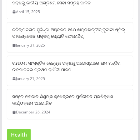
ପକ୍ଷରୁ ଜାତୀୟ ଅଗ୍ନିଶମ ସେବା ସପ୍ତାହ ପାଳିତ
April 15, 2025
କଳିଙ୍ଗନଗର ସୁକିନ୍ଦା ଅଞ୍ଚଳର ୧୫୦ ଛାତ୍ରଛାତ୍ରୀଙ୍କୁଟାଟା ଷ୍ଟିଲ୍
ଫାଉଣ୍ଡେସନ ପକ୍ଷରୁ ଜ୍ୟୋତି ଫେଲୋସିପ୍‌
January 31, 2025
ରାମାୟଣ ସାଂସ୍କୃତିକ କେନ୍ଦ୍ର ପକ୍ଷରୁ ଅଯୋଧ୍ୟାରେ ରାମ ମନ୍ଦିର
ଉଦଘାଟନର ପ୍ରଥମ ବାର୍ଷିକୀ ପାଳନ
January 21, 2025
ସମ୍‌ରେ ନବଜାତ ଶିଶୁଙ୍କ କ୍ଷେତ୍ରରେ ପୁର୍ନଜୀବନ ପ୍ରଶିକ୍ଷଣ
କାର୍ଯ୍ୟକ୍ରମ ଆୟୋଜିତ
December 26, 2024
Health