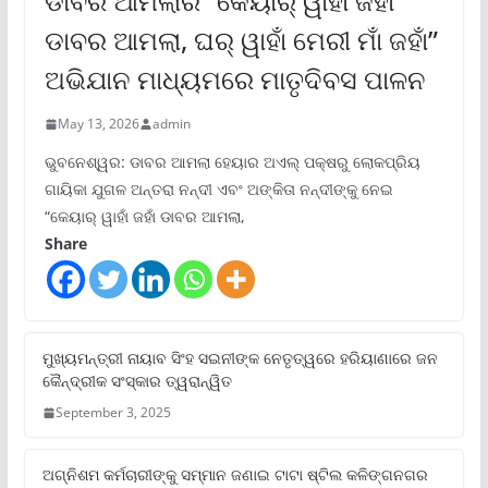
ଡାବର ଆମଲାର “କେୟାର୍ ୱାହାଁ ଜହାଁ
ଡାବର ଆମଲା, ଘର୍ ୱାହାଁ ମେରୀ ମାଁ ଜହାଁ”
ଅଭିଯାନ ମାଧ୍ୟମରେ ମାତୃଦିବସ ପାଳନ
May 13, 2026
admin
ଭୁବନେଶ୍ୱର: ଡାବର ଆମଲା ହେୟାର ଅଏଲ୍ ପକ୍ଷରୁ ଲୋକପ୍ରିୟ
ଗାୟିକା ଯୁଗଳ ଅନ୍ତରା ନନ୍ଦୀ ଏବଂ ଅଙ୍କିତା ନନ୍ଦୀଙ୍କୁ ନେଇ
“କେୟାର୍ ୱାହାଁ ଜହାଁ ଡାବର ଆମଲା,
Share
ମୁଖ୍ୟମନ୍ତ୍ରୀ ନାୟାବ ସିଂହ ସଇନୀଙ୍କ ନେତୃତ୍ୱରେ ହରିୟାଣାରେ ଜନ
କୈନ୍ଦ୍ରୀକ ସଂସ୍କାର ତ୍ୱରାନ୍ୱିତ
September 3, 2025
ଅଗ୍ନିଶମ କର୍ମଚାରୀଙ୍କୁ ସମ୍ମାନ ଜଣାଇ ଟାଟା ଷ୍ଟିଲ କଳିଙ୍ଗନଗର