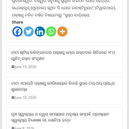
ଭୁବନେଶ୍ୱର: ବିଶ୍ୱର ସବୁଠାରୁ ପୁରୁଣା ସଂଗଠିତ ଯୋଗ କେନ୍ଦ୍ର,
ସାନ୍ତାକ୍ରୁଜ୍ (ମୁମ୍ବାଇ) ସ୍ଥିତ ‘ଦି ଯୋଗ ଇନଷ୍ଟିଚ୍ୟୁଟ୍‌’ (ଟିୱାଇଆଇ),
ପକ୍ଷରୁ ଚଳିତ ବର୍ଷର ବିଷୟବସ୍ତୁ “ସୁସ୍ଥ ବାର୍ଦ୍ଧକ୍ୟ
Share
ଟାଟା ଷ୍ଟିଲ୍‌ କଳିଙ୍ଗନଗର ପକ୍ଷରୁ ମେଗା ରକ୍ତଦାନ ଶିବିରରେ ୨୮୦
ୟୁନିଟ୍‌ ରକ୍ତ ସଂଗୃହୀତ
June 19, 2026
ଟାଟା ଏଆଇଜି ପକ୍ଷରୁ ମେଡିକେୟାର ରିଜର୍ଭ ସୁପର ଟପ୍‌-ଅପ୍ ପ୍ଲାନ୍‌ର
ଶୁଭାରମ୍ଭ
June 10, 2026
ମୁଖ ସ୍ୱାସ୍ଥ୍ୟ ଓ ତ୍ୱଚା ସମସ୍ୟାର ଅଦୃଶ୍ୟ ସମ୍ପର୍କ :ପ୍ରଖ୍ୟାତ
ସ୍ୱାସ୍ଥ୍ୟ ବିଶେଷଜ୍ଞ ଡା. ସୋନିଆ ଦତ୍ତ
June 8, 2026