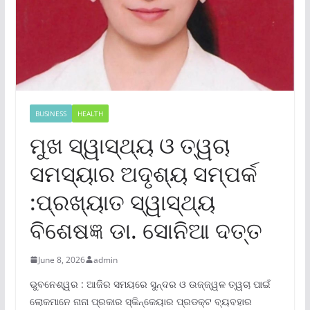
BUSINESS
HEALTH
ମୁଖ ସ୍ୱାସ୍ଥ୍ୟ ଓ ତ୍ୱଚା
ସମସ୍ୟାର ଅଦୃଶ୍ୟ ସମ୍ପର୍କ
:ପ୍ରଖ୍ୟାତ ସ୍ୱାସ୍ଥ୍ୟ
ବିଶେଷଜ୍ଞ ଡା. ସୋନିଆ ଦତ୍ତ
June 8, 2026
admin
ଭୁବନେଶ୍ୱର : ଆଜିର ସମୟରେ ସୁନ୍ଦର ଓ ଉଜ୍ଜ୍ୱଳ ତ୍ୱଚା ପାଇଁ
ଲୋକମାନେ ନାନା ପ୍ରକାର ସ୍କିନ୍‌କେୟାର ପ୍ରଡକ୍ଟ ବ୍ୟବହାର