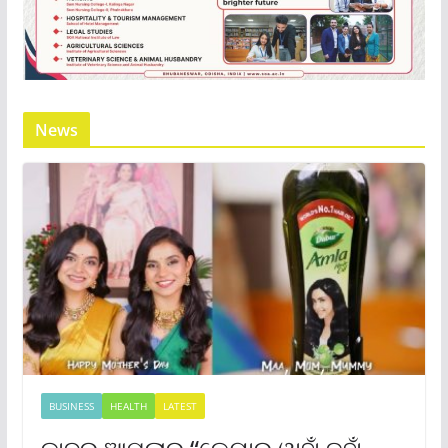
News
BUSINESS
HEALTH
LATEST