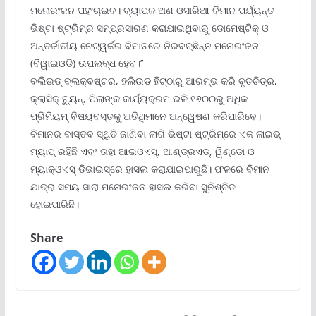
ମନୋରଂଜନ ପହଂଚାଇବ। ବ୍ୟାପକ ଅଣ ଓସାରିଆ ବିମାନ ପର୍ଯ୍ୟନ୍ତ
ଭିଷ୍ଟା ଷ୍ଟ୍ରିମ୍‌ର ସମ୍ପ୍ରସାରଣ କରାଯାଇଥିବାରୁ ଡୋମେଷ୍ଟିକ୍ ଓ
ଅନ୍ତର୍ଜାତୀୟ ନେଟ୍‌ୱର୍କର ବିମାନରେ ନିରବଚ୍ଛିନ୍ନ ମନୋରଂଜନ
(ବିୱାଇଓଡି) ଉପଲବ୍ଧ ହେବ।’’
ବଲିଉଡ୍ ବ୍ଲକ୍‌ବଷ୍ଟର, ହଲିଉଡ ହିଟ୍‌ଠାରୁ ଆରମ୍ଭ କରି ବୃତଚିତ୍ର,
କ୍ଲାସିକ୍ ଟ୍ୟୁନ୍‌, ପିଲାଙ୍କ କାର୍ଯ୍ୟକ୍ରମ ଭଳି ୧୬୦୦ରୁ ଅଧିକ
ପ୍ରିମିୟମ୍ ବିଷୟବସ୍ତକୁ ଅତିଥିମାନେ ଅନ୍ୱେଷଣ କରିପାରିବେ।
ବିମାନର ବାସ୍ତବ ସ୍ଥିତି ଜାଣିବା ଲାଗି ଭିଷ୍ଟା ଷ୍ଟ୍ରିମ୍‌ରେ ଏକ ଲାଇଭ୍
ମ୍ୟାପ୍ ରହିଛି ଏବଂ ତାହା ଆଇଓଏସ୍‌, ଆଣ୍ଡ୍ରଏଡ୍‌, ୱିଣ୍ଡୋ ଓ
ମ୍ୟାକ୍‌ଓଏସ୍ ଡିଭାଇସ୍‌ରେ ହାସଲ କରାଯାଇପାରୁଛି। ଫଳରେ ବିମାନ
ଯାତ୍ରା ସମୟ ସାରା ମନୋରଂଜନ ହାସଲ କରିବା ସୁନିଶ୍ଚିତ
ହୋଇପାରିଛି।
Share