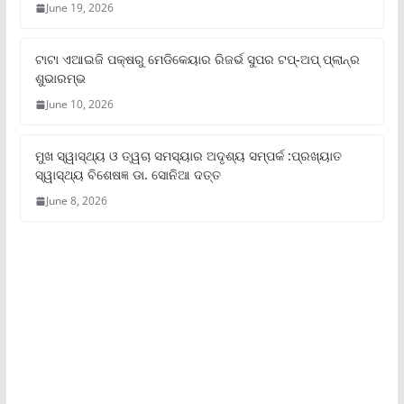
June 19, 2026
ଟାଟା ଏଆଇଜି ପକ୍ଷରୁ ମେଡିକେୟାର ରିଜର୍ଭ ସୁପର ଟପ୍‌-ଅପ୍ ପ୍ଲାନ୍‌ର
ଶୁଭାରମ୍ଭ
June 10, 2026
ମୁଖ ସ୍ୱାସ୍ଥ୍ୟ ଓ ତ୍ୱଚା ସମସ୍ୟାର ଅଦୃଶ୍ୟ ସମ୍ପର୍କ :ପ୍ରଖ୍ୟାତ
ସ୍ୱାସ୍ଥ୍ୟ ବିଶେଷଜ୍ଞ ଡା. ସୋନିଆ ଦତ୍ତ
June 8, 2026