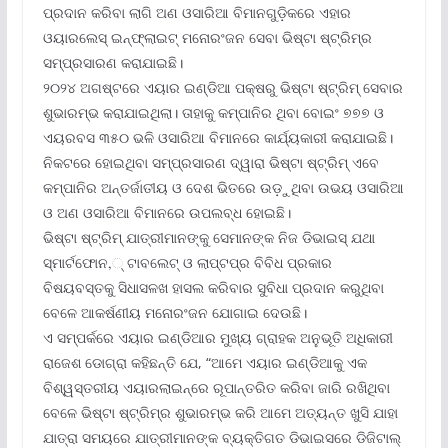
ପ୍ରଦାନ କରିବା ଲାଗି ଅଣ ଓସାରିଆ ବିମାନଗୁଡ଼ିକରେ ଏହାର
ଓୟାରଲେସ୍ ଇନ୍‌ଫ୍ଲାଇଟ୍ ମନୋରଂଜନ ସେବା ଭିଷ୍ଟା ଷ୍ଟ୍ରିମ୍‌ର
ସମ୍ପ୍ରସାରଣ କରାଯାଇଛି।
୨୦୨୪ ଅଗଷ୍ଟରେ ଏୟାର ଇଣ୍ଡିଆ ପକ୍ଷରୁ ଭିଷ୍ଟା ଷ୍ଟ୍ରିମ୍ ସେବାର
ଶୁଭାରମ୍ଭ କରାଯାଇଥିଲା। ତାହାକୁ କମ୍ପାନିର ଥିବା ବୋଇଂ ୭୭୭ ଓ
ଏୟରବସ ୩୫୦ ଭଳି ଓସାରିଆ ବିମାନରେ କାର୍ଯ୍ୟକାରୀ କରାଯାଇଛି।
ନିକଟରେ ହୋଇଥିବା ସମ୍ପ୍ରସାରଣ ଦ୍ୱାରା ଭିଷ୍ଟା ଷ୍ଟ୍ରିମ୍ ଏବେ
କମ୍ପାନିର ଅନ୍ତର୍ଜାତୀୟ ଓ ଦେଶ ଭିତରେ ଉଡ଼ୁଥିବା ଉଭୟ ଓସାରିଆ
ଓ ଅଣ ଓସାରିଆ ବିମାନରେ ଉପଲବ୍ଧ ହୋଇଛି।
ଭିଷ୍ଟା ଷ୍ଟ୍ରିମ୍ ଯାତ୍ରୀମାନଙ୍କୁ ସେମାନଙ୍କ ନିଜ ଡିଭାଇସ୍ ଯଥା
ସ୍ମାର୍ଟଫୋନ,୍ ଟାବଲେଟ୍ ଓ ଲାପ୍‌ଟପ୍‌ର ବିବିଧ ପ୍ରକାର
ବିଷୟବସ୍ତକୁ ସିଧାସଳଖ ହାସଲ କରିବାର ସୁବିଧା ପ୍ରଦାନ କରୁଥିବା
ବେଳେ ଆକର୍ଷଣୀୟ ମନୋରଂଜନ ଯୋଗାଇ ଦେଉଛି।
ଏ ସମ୍ପର୍କରେ ଏୟାର ଇଣ୍ଡିଆର ମୁଖ୍ୟ ଗ୍ରାହକ ଅନୁଭୂତି ଅଧିକାରୀ
ରାଜେଶ ଡୋଗ୍ରା କହିଛନ୍ତି ଯେ, “ଆମେ ଏୟାର ଇଣ୍ଡିଆକୁ ଏକ
ବିଶ୍ୱସ୍ତରୀୟ ଏୟାରଲାଇନ୍‌ରେ ରୂପାନ୍ତରିତ କରିବା ଜାରି ରଖିଥିବା
ବେଳେ ଭିଷ୍ଟା ଷ୍ଟ୍ରିମ୍‌ର ଶୁଭାରମ୍ଭ କରି ଆମେ ଅତ୍ୟନ୍ତ ଖୁସି ଯାହା
ଯାତ୍ରା ସମୟରେ ଯାତ୍ରୀମାନଙ୍କ ବ୍ୟକ୍ତିଗତ ଡିଭାଇସରେ ଡିଜିଟାଲ୍