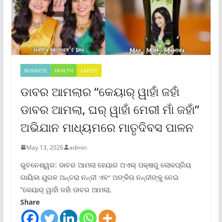
BUSINESS
HEALTH
LATEST
ଡାବର ଆମଲାର “କେୟାର୍ ୱାହାଁ ଜହାଁ
ଡାବର ଆମଲା, ଘର୍ ୱାହାଁ ମେରୀ ମାଁ ଜହାଁ”
ଅଭିଯାନ ମାଧ୍ୟମରେ ମାତୃଦିବସ ପାଳନ
May 13, 2026
admin
ଭୁବନେଶ୍ୱର: ଡାବର ଆମଲା ହେୟାର ଅଏଲ୍ ପକ୍ଷରୁ ଲୋକପ୍ରିୟ
ଗାୟିକା ଯୁଗଳ ଅନ୍ତରା ନନ୍ଦୀ ଏବଂ ଅଙ୍କିତା ନନ୍ଦୀଙ୍କୁ ନେଇ
“କେୟାର୍ ୱାହାଁ ଜହାଁ ଡାବର ଆମଲା,
Share