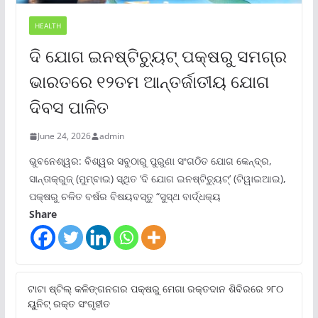
HEALTH
ଦି ଯୋଗ ଇନଷ୍ଟିଚ୍ୟୁଟ୍ ପକ୍ଷରୁ ସମଗ୍ର
ଭାରତରେ ୧୨ତମ ଆନ୍ତର୍ଜାତୀୟ ଯୋଗ
ଦିବସ ପାଳିତ
June 24, 2026
admin
ଭୁବନେଶ୍ୱର: ବିଶ୍ୱର ସବୁଠାରୁ ପୁରୁଣା ସଂଗଠିତ ଯୋଗ କେନ୍ଦ୍ର,
ସାନ୍ତାକ୍ରୁଜ୍ (ମୁମ୍ବାଇ) ସ୍ଥିତ ‘ଦି ଯୋଗ ଇନଷ୍ଟିଚ୍ୟୁଟ୍‌’ (ଟିୱାଇଆଇ),
ପକ୍ଷରୁ ଚଳିତ ବର୍ଷର ବିଷୟବସ୍ତୁ “ସୁସ୍ଥ ବାର୍ଦ୍ଧକ୍ୟ
Share
ଟାଟା ଷ୍ଟିଲ୍‌ କଳିଙ୍ଗନଗର ପକ୍ଷରୁ ମେଗା ରକ୍ତଦାନ ଶିବିରରେ ୨୮୦
ୟୁନିଟ୍‌ ରକ୍ତ ସଂଗୃହୀତ