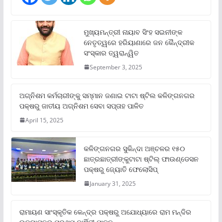
ମୁଖ୍ୟମନ୍ତ୍ରୀ ନାୟାବ ସିଂହ ସଇନୀଙ୍କ
ନେତୃତ୍ୱରେ ହରିୟାଣାରେ ଜନ କୈନ୍ଦ୍ରୀକ
ସଂସ୍କାର ତ୍ୱରାନ୍ୱିତ
September 3, 2025
ଅଗ୍ନିଶମ କର୍ମଚାରୀଙ୍କୁ ସମ୍ମାନ ଜଣାଇ ଟାଟା ଷ୍ଟିଲ କଳିଙ୍ଗନଗର
ପକ୍ଷରୁ ଜାତୀୟ ଅଗ୍ନିଶମ ସେବା ସପ୍ତାହ ପାଳିତ
April 15, 2025
କଳିଙ୍ଗନଗର ସୁକିନ୍ଦା ଅଞ୍ଚଳର ୧୫୦
ଛାତ୍ରଛାତ୍ରୀଙ୍କୁଟାଟା ଷ୍ଟିଲ୍ ଫାଉଣ୍ଡେସନ
ପକ୍ଷରୁ ଜ୍ୟୋତି ଫେଲୋସିପ୍‌
January 31, 2025
ରାମାୟଣ ସାଂସ୍କୃତିକ କେନ୍ଦ୍ର ପକ୍ଷରୁ ଅଯୋଧ୍ୟାରେ ରାମ ମନ୍ଦିର