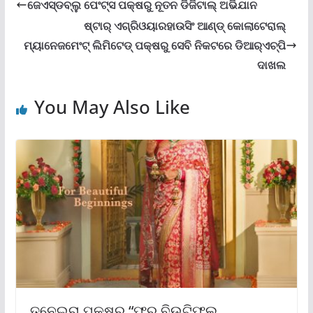
ଜେଏସ୍‌ଡବ୍ଲୁ ପେଂଟ୍‌ସ ପକ୍ଷରୁ ନୂତନ ଡିଜିଟାଲ୍ ଅଭିଯାନ
ଷ୍ଟାର୍ ଏଗ୍ରିଓୟାରହାଉସିଂ ଆଣ୍ଡ୍ କୋଲାଟେରାଲ୍
ମ୍ୟାନେଜମେଂଟ୍ ଲିମିଟେଡ୍ ପକ୍ଷରୁ ସେବି ନିକଟରେ ଡିଆର୍‌ଏଚ୍‌ପି
ଦାଖଲ
You May Also Like
ତନେଇରା ପକ୍ଷରୁ “ଫର ବିଉଟିଫୁଲ୍