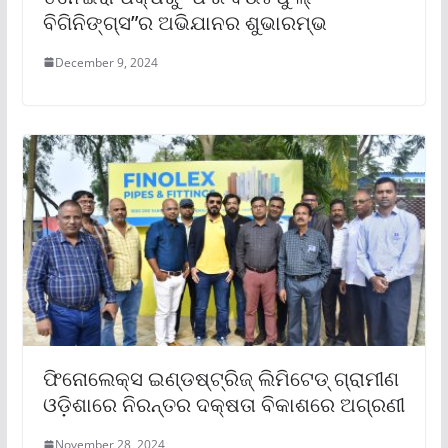
ବିଗିନିଙ୍ଗ୍‌ସ”ର ଅଭିଯାନର ଶୁଭାରମ୍ଭ
December 9, 2024
ଫିନୋଲେକ୍ସ ଇଣ୍ଡଷ୍ଟ୍ରିଜ୍ ଲିମିଟେଡ୍ ଗ୍ରାମୀଣ
ଓଡ଼ିଶାରେ ନିରନ୍ତର ଦକ୍ଷତା ବିକାଶରେ ଅଗ୍ରଣୀ
November 28, 2024