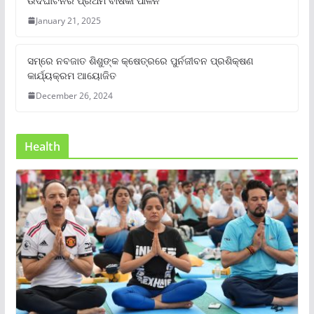
ଉଦଘାଟନର ପ୍ରଥମ ବାର୍ଷିକୀ ପାଳନ
January 21, 2025
ସମ୍‌ରେ ନବଜାତ ଶିଶୁଙ୍କ କ୍ଷେତ୍ରରେ ପୁର୍ନଜୀବନ ପ୍ରଶିକ୍ଷଣ
କାର୍ଯ୍ୟକ୍ରମ ଆୟୋଜିତ
December 26, 2024
Health