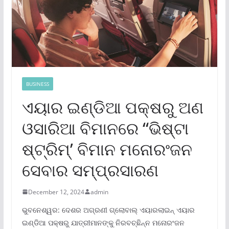
BUSINESS
ଏୟାର ଇଣ୍ଡିଆ ପକ୍ଷରୁ ଅଣ
ଓସାରିଆ ବିମାନରେ “ଭିଷ୍ଟା
ଷ୍ଟ୍ରିମ୍‌’ ବିମାନ ମନୋରଂଜନ
ସେବାର ସମ୍ପ୍ରସାରଣ
December 12, 2024
admin
ଭୁବନେଶ୍ୱର: ଦେଶର ଅଗ୍ରଣୀ ଗ୍ଲୋବାଲ୍ ଏୟାରଲାଇନ୍ ଏୟାର
ଇଣ୍ଡିଆ ପକ୍ଷରୁ ଯାତ୍ରୀମାନଙ୍କୁ ନିରବଚ୍ଛିନ୍ନ ମନୋରଂଜନ