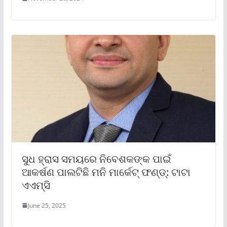
ସୁଧ ହ୍ରାସ ସମୟରେ ନିବେଶକଙ୍କ ପାଇଁ
ଆକର୍ଷଣ ପାଲଟିଛି ମନି ମାର୍କେଟ୍ ଫଣ୍ଡ୍‌: ଟାଟା
ଏଏମ୍‌ସି
June 25, 2025