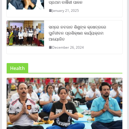
ପ୍ରଥମ ବାର୍ଷିକୀ ପାଳନ
January 21, 2025
ସମ୍‌ରେ ନବଜାତ ଶିଶୁଙ୍କ କ୍ଷେତ୍ରରେ
ପୁର୍ନଜୀବନ ପ୍ରଶିକ୍ଷଣ କାର୍ଯ୍ୟକ୍ରମ
ଆୟୋଜିତ
December 26, 2024
Health