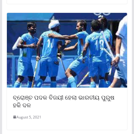
ବ୍ରୋଞ୍ଚ ପଦକ ବିଜୟୀ ହେଲା ଭାରତୀୟ ପୁରୁଷ
ହକି ଦଳ
August 5, 2021