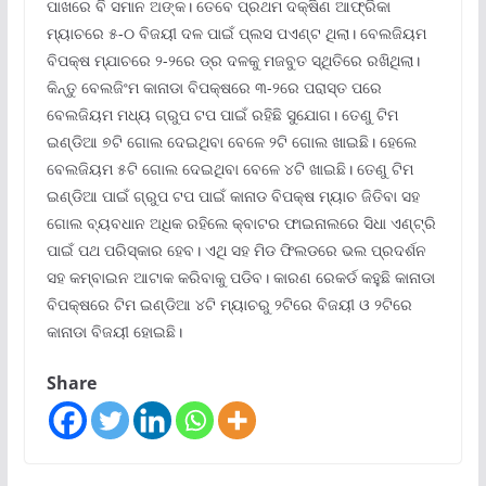
ପାଖରେ ବି ସମାନ ଅଙ୍କ। ତେବେ ପ୍ରଥମ ଦକ୍ଷିଣ ଆଫ୍ରିକା
ମ୍ୟାଚରେ ୫-୦ ବିଜୟୀ ଦଳ ପାଇଁ ପ୍ଲସ ପଏଣ୍ଟ ଥିଲା। ବେଲଜିୟମ
ବିପକ୍ଷ ମ୍ଯାଚରେ ୨-୨ରେ ଡ୍ର ଦଳକୁ ମଜବୁତ ସ୍ଥିତିରେ ରଖିଥିଲା।
କିନ୍ତୁ ବେଲଜିଂମ କାନାଡା ବିପକ୍ଷରେ ୩-୨ରେ ପରାସ୍ତ ପରେ
ବେଲଜିୟମ ମଧ୍ୟ ଗ୍ରୁପ ଟପ ପାଇଁ ରହିଛି ସୁଯୋଗ। ତେଣୁ ଟିମ
ଇଣ୍ଡିଆ ୭ଟି ଗୋଲ ଦେଇଥିବା ବେଳେ ୨ଟି ଗୋଲ ଖାଇଛି। ହେଲେ
ବେଲଜିୟମ ୫ଟି ଗୋଲ ଦେଇଥିବା ବେଳେ ୪ଟି ଖାଇଛି। ତେଣୁ ଟିମ
ଇଣ୍ଡିଆ ପାଇଁ ଗ୍ରୁପ ଟପ ପାଇଁ କାନାଡ ବିପକ୍ଷ ମ୍ୟାଚ ଜିତିବା ସହ
ଗୋଲ ବ୍ୟବଧାନ ଅଧିକ ରହିଲେ କ୍ବାଟର ଫାଇନାଲରେ ସିଧା ଏଣ୍ଟ୍ରି
ପାଇଁ ପଥ ପରିସ୍କାର ହେବ। ଏଥି ସହ ମିଡ ଫିଲଡରେ ଭଲ ପ୍ରଦର୍ଶନ
ସହ କମ୍ବାଇନ ଆଟାକ କରିବାକୁ ପଡିବ। କାରଣ ରେକର୍ଡ କହୁଛି କାନାଡା
ବିପକ୍ଷରେ ଟିମ ଇଣ୍ଡିଆ ୪ଟି ମ୍ୟାଚରୁ ୨ଟିରେ ବିଜୟୀ ଓ ୨ଟିରେ
କାନାଡା ବିଜୟୀ ହୋଇଛି।
Share