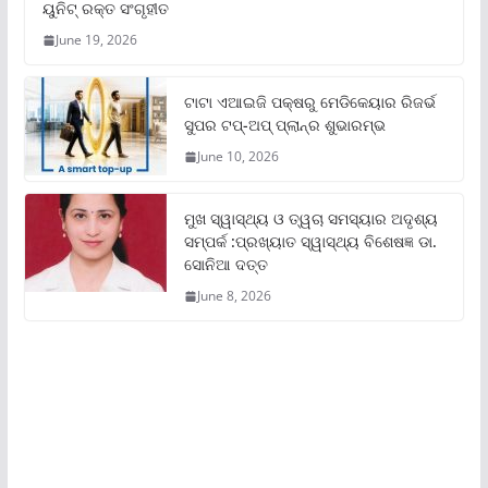
ୟୁନିଟ୍‌ ରକ୍ତ ସଂଗୃହୀତ
June 19, 2026
ଟାଟା ଏଆଇଜି ପକ୍ଷରୁ ମେଡିକେୟାର ରିଜର୍ଭ
ସୁପର ଟପ୍‌-ଅପ୍ ପ୍ଲାନ୍‌ର ଶୁଭାରମ୍ଭ
June 10, 2026
ମୁଖ ସ୍ୱାସ୍ଥ୍ୟ ଓ ତ୍ୱଚା ସମସ୍ୟାର ଅଦୃଶ୍ୟ
ସମ୍ପର୍କ :ପ୍ରଖ୍ୟାତ ସ୍ୱାସ୍ଥ୍ୟ ବିଶେଷଜ୍ଞ ଡା.
ସୋନିଆ ଦତ୍ତ
June 8, 2026