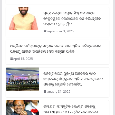
ମୁଖ୍ୟମନ୍ତ୍ରୀ ନାୟାବ ସିଂହ ସଇନୀଙ୍କ
ନେତୃତ୍ୱରେ ହରିୟାଣାରେ ଜନ କୈନ୍ଦ୍ରୀକ
ସଂସ୍କାର ତ୍ୱରାନ୍ୱିତ
September 3, 2025
ଅଗ୍ନିଶମ କର୍ମଚାରୀଙ୍କୁ ସମ୍ମାନ ଜଣାଇ ଟାଟା ଷ୍ଟିଲ କଳିଙ୍ଗନଗର
ପକ୍ଷରୁ ଜାତୀୟ ଅଗ୍ନିଶମ ସେବା ସପ୍ତାହ ପାଳିତ
April 15, 2025
କଳିଙ୍ଗନଗର ସୁକିନ୍ଦା ଅଞ୍ଚଳର ୧୫୦
ଛାତ୍ରଛାତ୍ରୀଙ୍କୁଟାଟା ଷ୍ଟିଲ୍ ଫାଉଣ୍ଡେସନ
ପକ୍ଷରୁ ଜ୍ୟୋତି ଫେଲୋସିପ୍‌
January 31, 2025
ରାମାୟଣ ସାଂସ୍କୃତିକ କେନ୍ଦ୍ର ପକ୍ଷରୁ
ଅଯୋଧ୍ୟାରେ ରାମ ମନ୍ଦିର ଉଦଘାଟନର