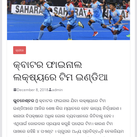
କ୍ରୀଡା
କ୍ବାଟର ଫାଇନାଲ
ଲକ୍ଷ୍ୟରେ ଟିମ ଇଣ୍ଡିଆ
December 8, 2018
admin
ଭୁବନେଶ୍ବର
()
କ୍ବାଟର ଫାଇନାଲ ଯିବା ଲକ୍ଷ୍ୟରେ ଟିମ
ଇଣ୍ଡିଆରେ ଆଜିର ଶେଷ ଲିଗ ମ୍ୟାଚରେ ହେବ ଭାଗ୍ୟ ନିର୍ଦ୍ଧାରଣ।
କାନାଡା ବିପକ୍ଷରେ ଅଧିକ ଗୋଲ ବ୍ୟବଧାନରେ ଜିତିବାକୁ ହେବ।
ଏଥିପାଇଁ ଜୋରଦାର ପ୍ରୟାସ କରୁଛି ଘରୋଇ ଟିମ। କାରଣ ଟିମ
ପାଖରେ ରହିଛି ୪ ପଏଣ୍ଟ । ଗ୍ରୁପର ଅନ୍ୟ ପ୍ରତିଦ୍ବନ୍ଦି ବେଲଜିୟମ