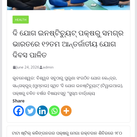
HEALTH
ଦି ଯୋଗ ଇନଷ୍ଟିଚ୍ୟୁଟ୍ ପକ୍ଷରୁ ସମଗ୍ର
ଭାରତରେ ୧୨ତମ ଆନ୍ତର୍ଜାତୀୟ ଯୋଗ
ଦିବସ ପାଳିତ
June 24, 2026
admin
ଭୁବନେଶ୍ୱର: ବିଶ୍ୱର ସବୁଠାରୁ ପୁରୁଣା ସଂଗଠିତ ଯୋଗ କେନ୍ଦ୍ର,
ସାନ୍ତାକ୍ରୁଜ୍ (ମୁମ୍ବାଇ) ସ୍ଥିତ ‘ଦି ଯୋଗ ଇନଷ୍ଟିଚ୍ୟୁଟ୍‌’ (ଟିୱାଇଆଇ),
ପକ୍ଷରୁ ଚଳିତ ବର୍ଷର ବିଷୟବସ୍ତୁ “ସୁସ୍ଥ ବାର୍ଦ୍ଧକ୍ୟ
Share
ଟାଟା ଷ୍ଟିଲ୍‌ କଳିଙ୍ଗନଗର ପକ୍ଷରୁ ମେଗା ରକ୍ତଦାନ ଶିବିରରେ ୨୮୦