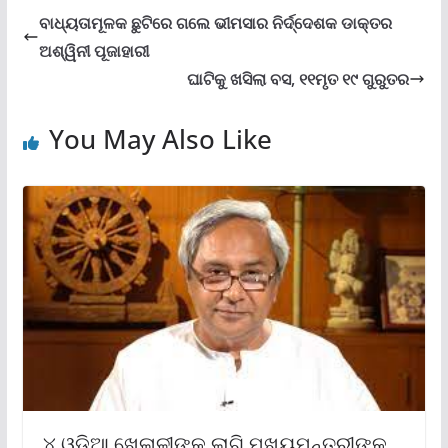
ବାଧ୍ୟତାମୂଳକ ଛୁଟିରେ ଗଲେ ଭୀମସାର ନିର୍ଦ୍ଦେଶକ ଡାକ୍ତର
ଅଶ୍ୱିନୀ ପୂଜାହାରୀ
ଘାଟିକୁ ଖସିଲା ବସ, ୧୧ମୃତ ୧୯ ଗୁରୁତର
You May Also Like
୪ ଓଡ଼ିଆ ଖେଳାଳୀଙ୍କ ଲାଗି ମୁଖ୍ୟମନ୍ତ୍ରୀଙ୍କ