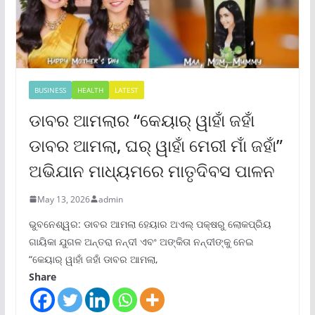
BUSINESS
HEALTH
LATEST
ଡାବର ଆମଲାର “କେୟାର୍ ୱାହାଁ ଜହାଁ
ଡାବର ଆମଲା, ଘର୍ ୱାହାଁ ମେରୀ ମାଁ ଜହାଁ”
ଅଭିଯାନ ମାଧ୍ୟମରେ ମାତୃଦିବସ ପାଳନ
May 13, 2026
admin
ଭୁବନେଶ୍ୱର: ଡାବର ଆମଲା ହେୟାର ଅଏଲ୍ ପକ୍ଷରୁ ଲୋକପ୍ରିୟ
ଗାୟିକା ଯୁଗଳ ଅନ୍ତରା ନନ୍ଦୀ ଏବଂ ଅଙ୍କିତା ନନ୍ଦୀଙ୍କୁ ନେଇ
“କେୟାର୍ ୱାହାଁ ଜହାଁ ଡାବର ଆମଲା,
Share