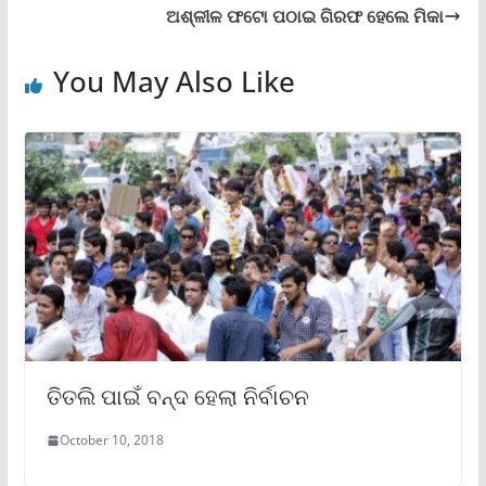
ଅଶ୍ଳୀଳ ଫଟୋ ପଠାଇ ଗିରଫ ହେଲେ ମିକା
You May Also Like
ତିତଲି ପାଇଁ ବନ୍ଦ ହେଲା ନିର୍ବାଚନ
October 10, 2018