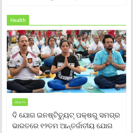
Health
HEALTH
ଦି ଯୋଗ ଇନଷ୍ଟିଚ୍ୟୁଟ୍ ପକ୍ଷରୁ ସମଗ୍ର
ଭାରତରେ ୧୨ତମ ଆନ୍ତର୍ଜାତୀୟ ଯୋଗ