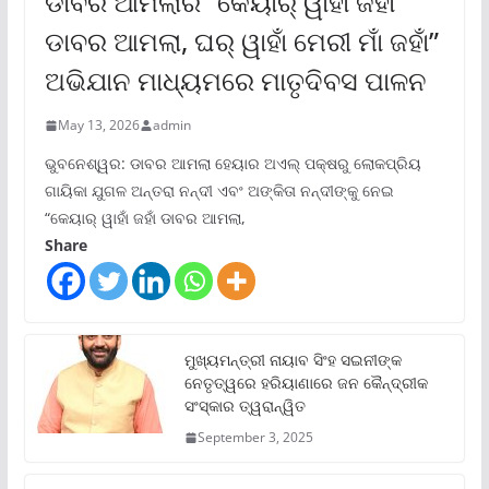
ଡାବର ଆମଲାର “କେୟାର୍ ୱାହାଁ ଜହାଁ
ଡାବର ଆମଲା, ଘର୍ ୱାହାଁ ମେରୀ ମାଁ ଜହାଁ”
ଅଭିଯାନ ମାଧ୍ୟମରେ ମାତୃଦିବସ ପାଳନ
May 13, 2026
admin
ଭୁବନେଶ୍ୱର: ଡାବର ଆମଲା ହେୟାର ଅଏଲ୍ ପକ୍ଷରୁ ଲୋକପ୍ରିୟ
ଗାୟିକା ଯୁଗଳ ଅନ୍ତରା ନନ୍ଦୀ ଏବଂ ଅଙ୍କିତା ନନ୍ଦୀଙ୍କୁ ନେଇ
“କେୟାର୍ ୱାହାଁ ଜହାଁ ଡାବର ଆମଲା,
Share
ମୁଖ୍ୟମନ୍ତ୍ରୀ ନାୟାବ ସିଂହ ସଇନୀଙ୍କ
ନେତୃତ୍ୱରେ ହରିୟାଣାରେ ଜନ କୈନ୍ଦ୍ରୀକ
ସଂସ୍କାର ତ୍ୱରାନ୍ୱିତ
September 3, 2025