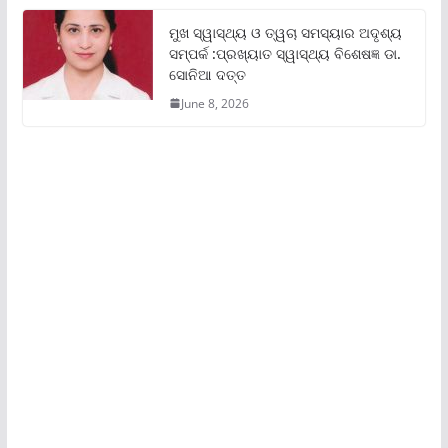
ମୁଖ ସ୍ୱାସ୍ଥ୍ୟ ଓ ତ୍ୱଚା ସମସ୍ୟାର ଅଦୃଶ୍ୟ
ସମ୍ପର୍କ :ପ୍ରଖ୍ୟାତ ସ୍ୱାସ୍ଥ୍ୟ ବିଶେଷଜ୍ଞ ଡା.
ସୋନିଆ ଦତ୍ତ
June 8, 2026