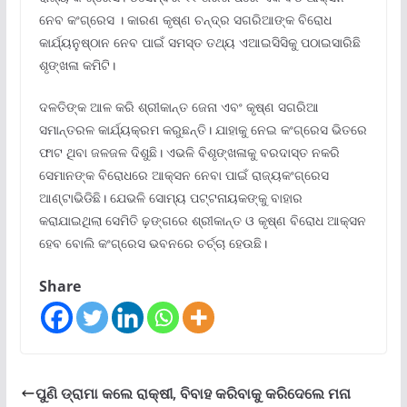
ନେବ କଂଗ୍ରେସ । କାରଣ କୃଷ୍ଣ ଚନ୍ଦ୍ର ସଗରିଆଙ୍କ ବିରୋଧ
କାର୍ଯ୍ୟନୁଷ୍ଠାନ ନେବ ପାଇଁ ସମସ୍ତ ତଥ୍ୟ ଏଆଇସିସିକୁ ପଠାଇସାରିଛି
ଶୃଙ୍ଖଳା କମିଟି।
ଦଳତିଙ୍କ ଆଳ କରି ଶ୍ରୀକାନ୍ତ ଜେନା ଏବଂ କୃଷ୍ଣ ସଗରିଆ
ସମାନ୍ତରଳ କାର୍ଯ୍ୟକ୍ରମ କରୁଛନ୍ତି। ଯାହାକୁ ନେଇ କଂଗ୍ରେସ ଭିତରେ
ଫାଟ ଥିବା ଜଳଜଳ ଦିଶୁଛି। ଏଭଳି ବିଶୃଙ୍ଖଳାକୁ ବରଦାସ୍ତ ନକରି
ସେମାନଙ୍କ ବିରୋଧରେ ଆକ୍ସନ ନେବା ପାଇଁ ରାଜ୍ୟକଂଗ୍ରେସ
ଆଣ୍ଟାଭିଡିଛି। ଯେଭଳି ସୋମ୍ୟ ପଟ୍ଟନାୟକଙ୍କୁ ବାହାର
କରାଯାଇଥିଲା ସେମିତି ଢ଼ଙ୍ଗରେ ଶ୍ରୀକାନ୍ତ ଓ କୃଷ୍ଣ ବିରୋଧ ଆକ୍ସନ
ହେବ ବୋଲି କଂଗ୍ରେସ ଭବନରେ ଚର୍ଚ୍ଚା ହେଉଛି।
Share
ପୁଣି ଡ୍ରାମା କଲେ ରାକ୍ଷୀ, ବିବାହ କରିବାକୁ କରିଦେଲେ ମନା