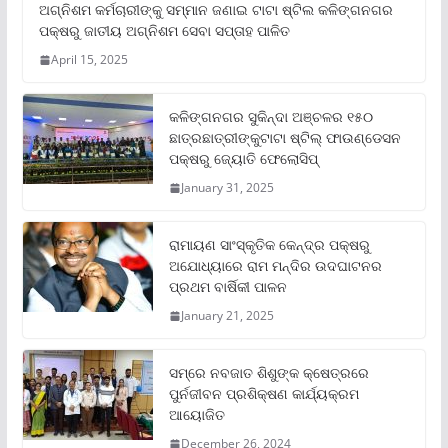
ଅଗ୍ନିଶମ କର୍ମଚାରୀଙ୍କୁ ସମ୍ମାନ ଜଣାଇ ଟାଟା ଷ୍ଟିଲ କଳିଙ୍ଗନଗର
ପକ୍ଷରୁ ଜାତୀୟ ଅଗ୍ନିଶମ ସେବା ସପ୍ତାହ ପାଳିତ
April 15, 2025
କଳିଙ୍ଗନଗର ସୁକିନ୍ଦା ଅଞ୍ଚଳର ୧୫୦
ଛାତ୍ରଛାତ୍ରୀଙ୍କୁଟାଟା ଷ୍ଟିଲ୍ ଫାଉଣ୍ଡେସନ
ପକ୍ଷରୁ ଜ୍ୟୋତି ଫେଲୋସିପ୍‌
January 31, 2025
ରାମାୟଣ ସାଂସ୍କୃତିକ କେନ୍ଦ୍ର ପକ୍ଷରୁ
ଅଯୋଧ୍ୟାରେ ରାମ ମନ୍ଦିର ଉଦଘାଟନର
ପ୍ରଥମ ବାର୍ଷିକୀ ପାଳନ
January 21, 2025
ସମ୍‌ରେ ନବଜାତ ଶିଶୁଙ୍କ କ୍ଷେତ୍ରରେ
ପୁର୍ନଜୀବନ ପ୍ରଶିକ୍ଷଣ କାର୍ଯ୍ୟକ୍ରମ
ଆୟୋଜିତ
December 26, 2024