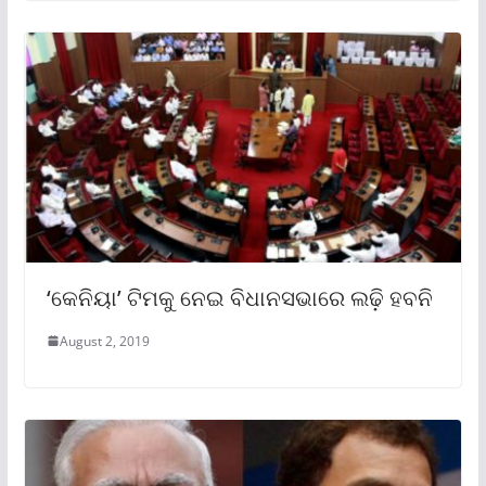
‘କେନିୟା’ ଟିମକୁ ନେଇ ବିଧାନସଭାରେ ଲଢ଼ି ହବନି
August 2, 2019