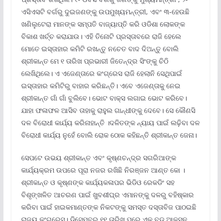
ଏସିଏସଟି ବର୍ଗରୁ ଦୁଇଜଣଙ୍କୁ ଉପମୁଖ୍ୟମନ୍ତ୍ରୀ, ଏବଂ ୩-ହେଉଛି
ଖଣିଲୁଟେରା ମାନଙ୍କ ସମ୍ପତି ବାଜ୍ୟାପ୍ତି କରି ଓଡିଶା ଲୋକଙ୍କ
ବିକାଶ ଖର୍ଚ୍ଚ କରାଯାଉ। ଏହି ତିନୋଟି ପ୍ରସ୍ତାବରେ ରାଜି ହେଲେ
ମୋତେ ଇସ୍ତାହାର କମିଟି ରଖନ୍ତୁ ନଚେତ ବାଦ ଦିଅନ୍ତୁ ବୋଲି
ଶ୍ରୀକାନ୍ତ ମେ ୧ ତାରିଖ ପ୍ରଭାରୀ ଜିତେନ୍ଦ୍ର ସିଂଙ୍କୁ ଚିଠି
ଲେଖିଥିଲେ। ଏ ଏଜେଣ୍ତାରେ କଂଗ୍ରେସ ରାଜି ହେଲାନି ସେଥିପାଇଁ
ଇସ୍ତାହାର କମିଟିରୁ ବାହାର କରିଛନ୍ତି। ଏବେ ଏଜେଣ୍ତାକୁ ନେଇ
ଶ୍ରୀକାନ୍ତ ଗାଁ ଗାଁ ବୁଲିବେ। ଭୋଟ ବାକ୍ସ ଲଗାଇ ଭୋଟ କରିବେ।
ଯାହା ଫଳାଫଳ ଆସିବ ତାହାକୁ ରାହୁଲ ଗାନ୍ଧୀଙ୍କୁ ଦେବେ। ସେ କୌଣସି
ଦଳ ବିରୋଧୀ କାର୍ଯ୍ୟ କରିନାହାନ୍ତି ।ଦଳିତଙ୍କ ନ୍ୟାୟ ପାଇଁ ଲଢ଼ିବା ଦଳ
ବିରୋଧୀ କାର୍ଯ୍ୟ ନୁହେଁ ବୋଲି ରୋକ ଠୋକ କହିଛନ୍ତି ଶ୍ରୀକାନ୍ତ ଜେନା।
ସେପଟେ ଉଭୟ ଶ୍ରୀକାନ୍ତ ଏବଂ କୃଷ୍ଣଚନ୍ଦ୍ର ସଗରିଆଙ୍କ
କାର୍ଯ୍ୟକ୍ରମ ଉପରେ ପୂରା ନଜର ରଖିଛି ନିରଞ୍ଜନ ଆଣ୍ତ କୋ ।
ଶ୍ରୀକାନ୍ତ ଓ କୃଷ୍ଣଙ୍କ କାର୍ଯ୍ୟକଳାପର ଭିଡିଓ ରେକଡିଂ ସହ
ବିଶୃଙ୍ଖଳିତ ଆଚରଣ ପାଇଁ ଖୁବଶୀଘ୍ର ଏମାନଙ୍କୁ ଦଳରୁ ବହିଷ୍କାର
କରିବା ପାଇଁ ହାଇକମାଣ୍ତଙ୍କ ନିକଟଙ୍କୁ ସମସ୍ତ ଦସ୍ତାବିଜ ପାଠଇଛି
ରାଜ୍ୟ କଂଗ୍ରେସ। ଡିସେମ୍ବର ୧୧ ତାରିଖ ପରେ ଏକ ବଡ ଆକ୍ସନ