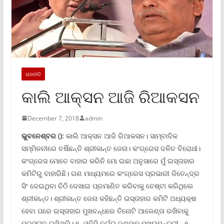
ରାଜନୀତି
କାଲି ଆକ୍ସନ ଆଜି ରିଆକସନ
December 7, 2018
admin
ଭୁବନେ
ଶ୍ବର ():
କାଲି ଆକ୍ସନ ଆଜି ରିଆକସନ। ସାମ୍ବାଦିକ
ସମ୍ମିଳନୀରେ ବର୍ଷିଛନ୍ତି ଶ୍ରୀକାନ୍ତ ଜେନା। କଂଗ୍ରେସ ଦଳିତ ବିରୋଧୀ।
କଂଗ୍ରେସ ମୋତେ ବାହାର କରିନି ମୋ ଇଛା ଅନୁସାରେ ମୁଁ ଇସ୍ତାହାର
କମିଟିରୁ ବାହାରିଛି। ଗଣ ମାଧ୍ୟମରେ କଂଗ୍ରେସ ପ୍ରଭାରୀ ଜିତେନ୍ଦ୍ର
ସିଂ ଦେଇଥିବା ଚିଠି ଦେଖାଇ ପ୍ରମାଣିତ କରିବାକୁ ଚେଷ୍ଟା କରିଥିଲେ
ଶ୍ରୀକାନ୍ତ। ଶ୍ରୀକାନ୍ତ ଜେନା କହିଛନ୍ତି ଇସ୍ତାହାର କମିଟି ଅଧ୍ୟକ୍ଷ
ହେବା ପରେ ଇସ୍ତାହାର ମୁଖବନ୍ଧରେ ତିନୋଟି ଆଜେଣ୍ତା ରଖିବାକୁ
ପ୍ରସ୍ତାବ ରଖିଥିଲି। ୧- ଓବିସି ବର୍ଗରୁ ଜଣଙ୍କୁ ମୁଖ୍ୟମନ୍ତ୍ରୀ , ୨-