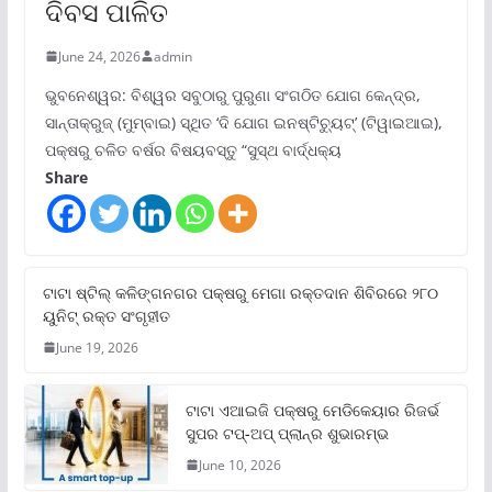
ଦିବସ ପାଳିତ
June 24, 2026
admin
ଭୁବନେଶ୍ୱର: ବିଶ୍ୱର ସବୁଠାରୁ ପୁରୁଣା ସଂଗଠିତ ଯୋଗ କେନ୍ଦ୍ର,
ସାନ୍ତାକ୍ରୁଜ୍ (ମୁମ୍ବାଇ) ସ୍ଥିତ ‘ଦି ଯୋଗ ଇନଷ୍ଟିଚ୍ୟୁଟ୍‌’ (ଟିୱାଇଆଇ),
ପକ୍ଷରୁ ଚଳିତ ବର୍ଷର ବିଷୟବସ୍ତୁ “ସୁସ୍ଥ ବାର୍ଦ୍ଧକ୍ୟ
Share
ଟାଟା ଷ୍ଟିଲ୍‌ କଳିଙ୍ଗନଗର ପକ୍ଷରୁ ମେଗା ରକ୍ତଦାନ ଶିବିରରେ ୨୮୦
ୟୁନିଟ୍‌ ରକ୍ତ ସଂଗୃହୀତ
June 19, 2026
ଟାଟା ଏଆଇଜି ପକ୍ଷରୁ ମେଡିକେୟାର ରିଜର୍ଭ
ସୁପର ଟପ୍‌-ଅପ୍ ପ୍ଲାନ୍‌ର ଶୁଭାରମ୍ଭ
June 10, 2026