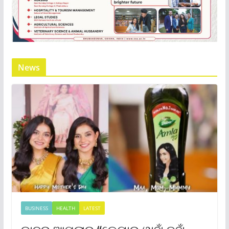
News
BUSINESS
HEALTH
LATEST