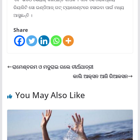
ରିୟଲିଟି ସୋ ଇଣ୍ଡିଆଜ୍ ଗଟ୍ ଟ୍ୟାଲେଣ୍ଟରେ ହସାଇବା ପାଇଁ ମଧ୍ୟ
ଆସୁଛନ୍ତି ।
Share
ରାମେଶ୍ବରମ ଓ ମଦୁରାଇ ଗଲେ ତୀର୍ଥଯାତ୍ରୀ
କାଲି ଆକ୍ସନ ଆଜି ରିଆକସନ
You May Also Like