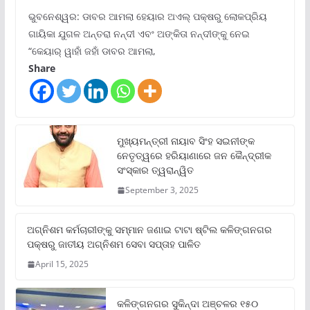
ଭୁବନେଶ୍ୱର: ଡାବର ଆମଲା ହେୟାର ଅଏଲ୍ ପକ୍ଷରୁ ଲୋକପ୍ରିୟ
ଗାୟିକା ଯୁଗଳ ଅନ୍ତରା ନନ୍ଦୀ ଏବଂ ଅଙ୍କିତା ନନ୍ଦୀଙ୍କୁ ନେଇ
“କେୟାର୍ ୱାହାଁ ଜହାଁ ଡାବର ଆମଲା,
Share
ମୁଖ୍ୟମନ୍ତ୍ରୀ ନାୟାବ ସିଂହ ସଇନୀଙ୍କ
ନେତୃତ୍ୱରେ ହରିୟାଣାରେ ଜନ କୈନ୍ଦ୍ରୀକ
ସଂସ୍କାର ତ୍ୱରାନ୍ୱିତ
September 3, 2025
ଅଗ୍ନିଶମ କର୍ମଚାରୀଙ୍କୁ ସମ୍ମାନ ଜଣାଇ ଟାଟା ଷ୍ଟିଲ କଳିଙ୍ଗନଗର
ପକ୍ଷରୁ ଜାତୀୟ ଅଗ୍ନିଶମ ସେବା ସପ୍ତାହ ପାଳିତ
April 15, 2025
କଳିଙ୍ଗନଗର ସୁକିନ୍ଦା ଅଞ୍ଚଳର ୧୫୦