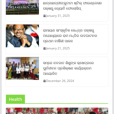
ଛାତ୍ରଛାତ୍ରୀଙ୍କୁଟାଟା ଷ୍ଟିଲ୍ ଫାଉଣ୍ଡେସନ
ପକ୍ଷରୁ ଜ୍ୟୋତି ଫେଲୋସିପ୍‌
January 31, 2025
ରାମାୟଣ ସାଂସ୍କୃତିକ କେନ୍ଦ୍ର ପକ୍ଷରୁ
ଅଯୋଧ୍ୟାରେ ରାମ ମନ୍ଦିର ଉଦଘାଟନର
ପ୍ରଥମ ବାର୍ଷିକୀ ପାଳନ
January 21, 2025
ସମ୍‌ରେ ନବଜାତ ଶିଶୁଙ୍କ କ୍ଷେତ୍ରରେ
ପୁର୍ନଜୀବନ ପ୍ରଶିକ୍ଷଣ କାର୍ଯ୍ୟକ୍ରମ
ଆୟୋଜିତ
December 26, 2024
Health