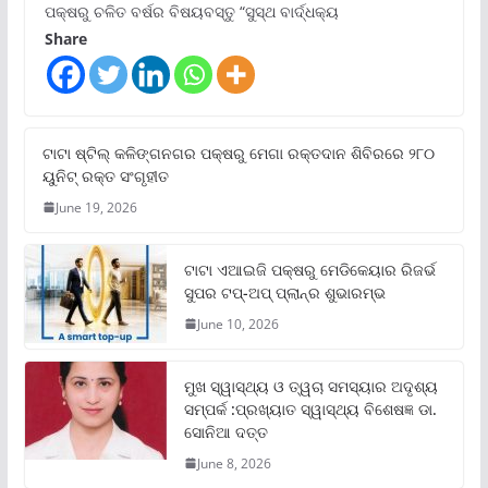
ପକ୍ଷରୁ ଚଳିତ ବର୍ଷର ବିଷୟବସ୍ତୁ “ସୁସ୍ଥ ବାର୍ଦ୍ଧକ୍ୟ
Share
ଟାଟା ଷ୍ଟିଲ୍‌ କଳିଙ୍ଗନଗର ପକ୍ଷରୁ ମେଗା ରକ୍ତଦାନ ଶିବିରରେ ୨୮୦
ୟୁନିଟ୍‌ ରକ୍ତ ସଂଗୃହୀତ
June 19, 2026
ଟାଟା ଏଆଇଜି ପକ୍ଷରୁ ମେଡିକେୟାର ରିଜର୍ଭ
ସୁପର ଟପ୍‌-ଅପ୍ ପ୍ଲାନ୍‌ର ଶୁଭାରମ୍ଭ
June 10, 2026
ମୁଖ ସ୍ୱାସ୍ଥ୍ୟ ଓ ତ୍ୱଚା ସମସ୍ୟାର ଅଦୃଶ୍ୟ
ସମ୍ପର୍କ :ପ୍ରଖ୍ୟାତ ସ୍ୱାସ୍ଥ୍ୟ ବିଶେଷଜ୍ଞ ଡା.
ସୋନିଆ ଦତ୍ତ
June 8, 2026