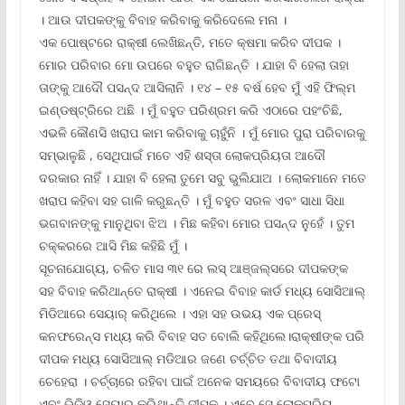
। ଆଉ ଦୀପକଙ୍କୁ ବିବାହ କରିବାକୁ କରିଦେଲେ ମନା ।
ଏକ ପୋଷ୍ଟରେ ରାକ୍ଷୀ ଲେଖିଛନ୍ତି, ମତେ କ୍ଷମା କରିବ ଦୀପକ ।
ମୋର ପରିବାର ମୋ ଉପରେ ବହୁତ ରାଗିଛନ୍ତି । ଯାହା ବି ହେଲା ତାହା
ତାଙ୍କୁ ଆଦୌ ପସନ୍ଦ ଆସିଲାନି । ୧୪ – ୧୫ ବର୍ଷ ହେବ ମୁଁ ଏହି ଫିଲ୍ମ
ଇଣ୍ଡଷ୍ଟ୍ରିରେ ଅଛି । ମୁଁ ବହୁତ ପରିଶ୍ରମ କରି ଏଠାରେ ପହଂଚିଛି,
ଏଭଳି କୌଣସି ଖରାପ କାମ କରିବାକୁ ଚାହୁଁନି । ମୁଁ ମୋର ପୁରା ପରିବାରକୁ
ସମ୍ଭାଳୁଛି , ସେଥିପାଇଁ ମତେ ଏହି ଶସ୍ତା ଲୋକପ୍ରିୟତା ଆଦୌ
ଦରକାର ନାହିଁ । ଯାହା ବି ହେଲା ତୁମେ ସବୁ ଭୁଲିଯାଅ । ଲୋକମାନେ ମତେ
ଖରାପ କହିବା ସହ ଗାଳି କରୁଛନ୍ତି । ମୁଁ ବହୁତ ସରଳ ଏବଂ ସାଧା ସିଧା
ଭଗବାନଙ୍କୁ ମାନୁଥିବା ଝିଅ । ମିଛ କହିବା ମୋର ପସନ୍ଦ ନୁହେଁ । ତୁମ
ଚକ୍କରରେ ଆସି ମିଛ କହିଛି ମୁଁ ।
ସୂଚନାଯୋଗ୍ୟ, ଚଳିତ ମାସ ୩୧ ରେ ଲସ୍ ଆଞ୍ଜଲ୍ସରେ ଦୀପକଙ୍କ
ସହ ବିବାହ କରିଥାନ୍ତେ ରାକ୍ଷୀ । ଏନେଇ ବିବାହ କାର୍ଡ ମଧ୍ୟ ସୋସିଆଲ୍
ମିଡିଆରେ ସେୟାର୍ କରିଥିଲେ । ଏହା ସହ ଉଭୟ ଏକ ପ୍ରେସ୍
କନଫରେନ୍ସ ମଧ୍ୟ କରି ବିବାହ ସତ ବୋଲି କହିଥିଲେ।ରାକ୍ଷୀଙ୍କ ପରି
ଦୀପକ ମଧ୍ୟ ସୋସିଆଲ୍ ମଡିଆର ଜଣେ ଚର୍ଚ୍ଚିତ ତଥା ବିବାଦୀୟ
ଚେହେରା । ଚର୍ଚ୍ଚାରେ ରହିବା ପାଇଁ ଅନେକ ସମୟରେ ବିବାଦୀୟ ଫଟୋ
ଏବଂ ଭିଡିଓ ସେୟାର୍ କରିଥାନ୍ତି ଦୀପକ । ଏବେ ସେ ଲୋକପ୍ରିୟ