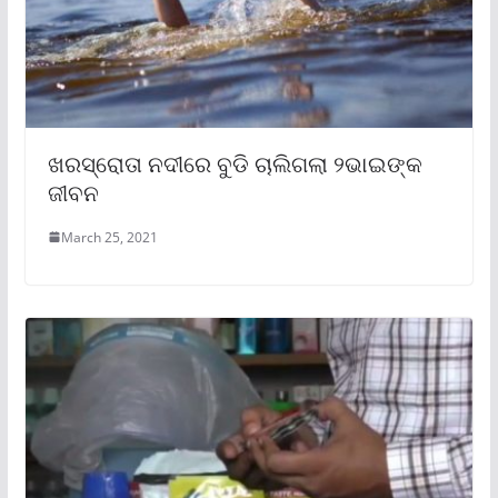
ଖରସ୍ରୋତା ନଦୀରେ ବୁଡି ଚାଲିଗଲା ୨ଭାଇଙ୍କ
ଜୀବନ
March 25, 2021