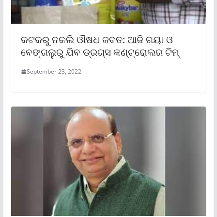
କଟକରୁ ନକଲି ଔଷଧ ଜବତ: ଆଜି ଗୟା ଓ
ବେଙ୍ଗଲୁରୁ ଯିବ ଡ୍ରଗ୍ସ କଣ୍ଟ୍ରୋଲର ଟିମ୍
September 23, 2022