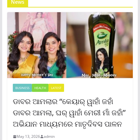
News
BUSINESS
HEALTH
LATEST
ଡାବର ଆମଲାର “କେୟାର୍ ୱାହାଁ ଜହାଁ
ଡାବର ଆମଲା, ଘର୍ ୱାହାଁ ମେରୀ ମାଁ ଜହାଁ”
ଅଭିଯାନ ମାଧ୍ୟମରେ ମାତୃଦିବସ ପାଳନ
May 13, 2026
admin