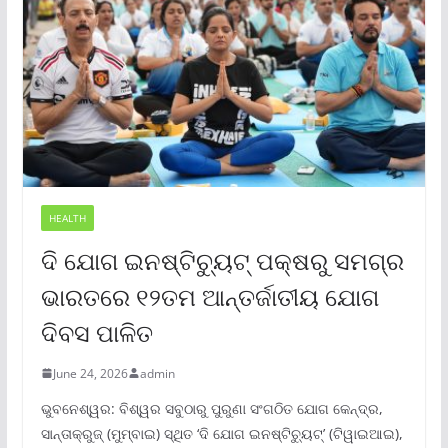
HEALTH
ଦି ଯୋଗ ଇନଷ୍ଟିଚ୍ୟୁଟ୍ ପକ୍ଷରୁ ସମଗ୍ର
ଭାରତରେ ୧୨ତମ ଆନ୍ତର୍ଜାତୀୟ ଯୋଗ
ଦିବସ ପାଳିତ
June 24, 2026
admin
ଭୁବନେଶ୍ୱର: ବିଶ୍ୱର ସବୁଠାରୁ ପୁରୁଣା ସଂଗଠିତ ଯୋଗ କେନ୍ଦ୍ର,
ସାନ୍ତାକ୍ରୁଜ୍ (ମୁମ୍ବାଇ) ସ୍ଥିତ ‘ଦି ଯୋଗ ଇନଷ୍ଟିଚ୍ୟୁଟ୍‌’ (ଟିୱାଇଆଇ),