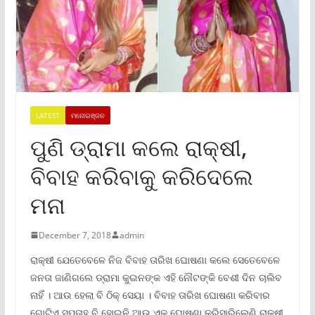
LATEST
ମନୋରଞ୍ଜନ
ପୁଣି ଡ୍ରାମା କଲେ ରାକ୍ଷୀ,
ବିବାହ କରିବାକୁ କରିଦେଲେ
ମନା
December 7, 2018
admin
ରାକ୍ଷୀ ଯେତେବେଳେ ନିଜ ବିବାହ ତାରିଖ ଘୋଷଣା କଲେ ସେତେବେଳେ
ଜନତା ଜାଣିଗଲେ ଡ୍ରାମା କୁଇନଙ୍କ ଏହି ନୌଟଙ୍କି ବେଶୀ ଦିନ ଚାଲିବ
ନାହିଁ । ଆଉ ହେଲା ବି ଠିକ୍ ସେୟା । ବିବାହ ତାରିଖ ଘୋଷଣା କରିବାର
ଗୋଟିଏ ସପ୍ତାହ ବି ହୋଇନି ଆଉ ଏକ ଘୋଷଣା କରିସାରିଲେଣି ରାକ୍ଷୀ