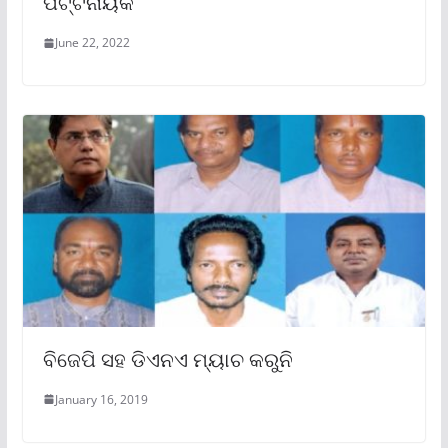
ପଟ୍ଟନାୟକ
June 22, 2022
ବିଜେପି ସହ ଡିଏନଏ ମ୍ୟାଚ କରୁନି
January 16, 2019