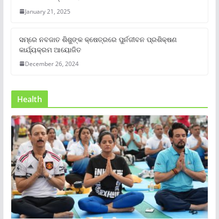
January 21, 2025
ସମ୍‌ରେ ନବଜାତ ଶିଶୁଙ୍କ କ୍ଷେତ୍ରରେ ପୁର୍ନଜୀବନ ପ୍ରଶିକ୍ଷଣ
କାର୍ଯ୍ୟକ୍ରମ ଆୟୋଜିତ
December 26, 2024
Health