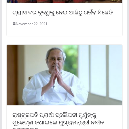
ଗ୍ୟାସ ଦର ବୃଦ୍ଧିକୁ ନେଇ ଆଜିଠୁ ଗର୍ଜିବ ବିଜେଡି
November 22, 2021
ରାଷ୍ଟ୍ରପତି ପ୍ରାର୍ଥୀ ଦ୍ରୌପଦୀ ମୁର୍ମୁଙ୍କୁ
ଶୁଭେଚ୍ଛା ଜଣାଇଲେ ମୁଖ୍ୟମନ୍ତ୍ରୀ ନବୀନ