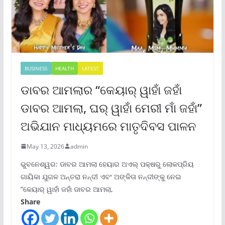
BUSINESS
HEALTH
LATEST
ଡାବର ଆମଲାର “କେୟାର୍ ୱାହାଁ ଜହାଁ
ଡାବର ଆମଲା, ଘର୍ ୱାହାଁ ମେରୀ ମାଁ ଜହାଁ”
ଅଭିଯାନ ମାଧ୍ୟମରେ ମାତୃଦିବସ ପାଳନ
May 13, 2026
admin
ଭୁବନେଶ୍ୱର: ଡାବର ଆମଲା ହେୟାର ଅଏଲ୍ ପକ୍ଷରୁ ଲୋକପ୍ରିୟ
ଗାୟିକା ଯୁଗଳ ଅନ୍ତରା ନନ୍ଦୀ ଏବଂ ଅଙ୍କିତା ନନ୍ଦୀଙ୍କୁ ନେଇ
“କେୟାର୍ ୱାହାଁ ଜହାଁ ଡାବର ଆମଲା,
Share