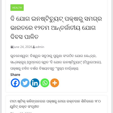
HEALTH
ଦି ଯୋଗ ଇନଷ୍ଟିଚ୍ୟୁଟ୍ ପକ୍ଷରୁ ସମଗ୍ର
ଭାରତରେ ୧୨ତମ ଆନ୍ତର୍ଜାତୀୟ ଯୋଗ
ଦିବସ ପାଳିତ
June 24, 2026
admin
ଭୁବନେଶ୍ୱର: ବିଶ୍ୱର ସବୁଠାରୁ ପୁରୁଣା ସଂଗଠିତ ଯୋଗ କେନ୍ଦ୍ର,
ସାନ୍ତାକ୍ରୁଜ୍ (ମୁମ୍ବାଇ) ସ୍ଥିତ ‘ଦି ଯୋଗ ଇନଷ୍ଟିଚ୍ୟୁଟ୍‌’ (ଟିୱାଇଆଇ),
ପକ୍ଷରୁ ଚଳିତ ବର୍ଷର ବିଷୟବସ୍ତୁ “ସୁସ୍ଥ ବାର୍ଦ୍ଧକ୍ୟ
Share
ଟାଟା ଷ୍ଟିଲ୍‌ କଳିଙ୍ଗନଗର ପକ୍ଷରୁ ମେଗା ରକ୍ତଦାନ ଶିବିରରେ ୨୮୦
ୟୁନିଟ୍‌ ରକ୍ତ ସଂଗୃହୀତ