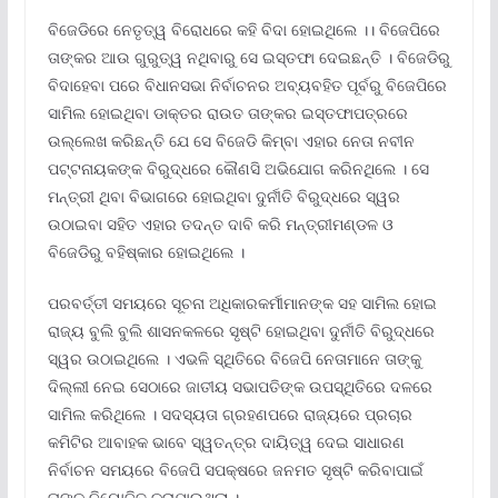
ବିଜେଡିରେ ନେତୃତ୍ୱ ବିରୋଧରେ କହି ବିଦା ହୋଇଥିଲେ ।। ବିଜେପିରେ
ତାଙ୍କର ଆଉ ଗୁରୁତ୍ୱ ନଥିବାରୁ ସେ ଇସ୍ତଫା ଦେଇଛନ୍ତି । ବିଜେଡିରୁ
ବିଦାହେବା ପରେ ବିଧାନସଭା ନିର୍ବାଚନର ଅବ୍ୟବହିତ ପୂର୍ବରୁ ବିଜେପିରେ
ସାମିଲ ହୋଇଥିବା ଡାକ୍ତର ରାଉତ ତାଙ୍କର ଇସ୍ତଫାପତ୍ରରେ
ଉଲ୍ଲେଖ କରିଛନ୍ତି ଯେ ସେ ବିଜେଡି କିମ୍ବା ଏହାର ନେତା ନବୀନ
ପଟ୍ଟନାୟକଙ୍କ ବିରୁଦ୍ଧରେ କୌଣସି ଅଭିଯୋଗ କରିନଥିଲେ । ସେ
ମନ୍ତ୍ରୀ ଥିବା ବିଭାଗରେ ହୋଇଥିବା ଦୁର୍ନୀତି ବିରୁଦ୍ଧରେ ସ୍ୱର
ଉଠାଇବା ସହିତ ଏହାର ତଦନ୍ତ ଦାବି କରି ମନ୍ତ୍ରୀମଣ୍ଡଳ ଓ
ବିଜେଡିରୁ ବହିଷ୍କାର ହୋଇଥିଲେ ।
ପରବର୍ତ୍ତୀ ସମୟରେ ସୂଚନା ଅଧିକାରକର୍ମୀମାନଙ୍କ ସହ ସାମିଲ ହୋଇ
ରାଜ୍ୟ ବୁଲି ବୁଲି ଶାସନକଳରେ ସୃଷ୍ଟି ହୋଇଥିବା ଦୁର୍ନୀତି ବିରୁଦ୍ଧରେ
ସ୍ୱର ଉଠାଇଥିଲେ । ଏଭଳି ସ୍ଥିତିରେ ବିଜେପି ନେତାମାନେ ତାଙ୍କୁ
ଦିଲ୍ଲୀ ନେଇ ସେଠାରେ ଜାତୀୟ ସଭାପତିଙ୍କ ଉପସ୍ଥିତିରେ ଦଳରେ
ସାମିଲ କରିଥିଲେ । ସଦସ୍ୟତା ଗ୍ରହଣପରେ ରାଜ୍ୟରେ ପ୍ରଚାର
କମିଟିର ଆବାହକ ଭାବେ ସ୍ୱତନ୍ତ୍ର ଦାୟିତ୍ୱ ଦେଇ ସାଧାରଣ
ନିର୍ବାଚନ ସମୟରେ ବିଜେପି ସପକ୍ଷରେ ଜନମତ ସୃଷ୍ଟି କରିବାପାଇଁ
ତାଙ୍କୁ ନିୟୋଜିତ କରାଯାଇଥିଲା ।