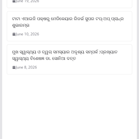
June 19, 2026
ଟାଟା ଏଆଇଜି ପକ୍ଷରୁ ମେଡିକେୟାର ରିଜର୍ଭ ସୁପର ଟପ୍‌-ଅପ୍ ପ୍ଲାନ୍‌ର
ଶୁଭାରମ୍ଭ
June 10, 2026
ମୁଖ ସ୍ୱାସ୍ଥ୍ୟ ଓ ତ୍ୱଚା ସମସ୍ୟାର ଅଦୃଶ୍ୟ ସମ୍ପର୍କ :ପ୍ରଖ୍ୟାତ
ସ୍ୱାସ୍ଥ୍ୟ ବିଶେଷଜ୍ଞ ଡା. ସୋନିଆ ଦତ୍ତ
June 8, 2026