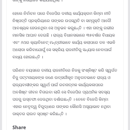
ହେଲେ ନିର୍ବାଚନ ପରେ ବିଜେପିର ଦଳୀୟ କାର୍ଯ୍ୟକ୍ରମ କିମ୍ବା ନୀତି
ନିଷ୍ପତ୍ତି ପ୍ରକ୍ରିୟାରେ ତାଙ୍କର ଉପସ୍ଥିତି ବା ସମ୍ପୃକ୍ତି ଆଦୌ
ଆବଶ୍ୟକ ହେଉନଥିବା ସେ ଅନୁଭବ କରୁଛନ୍ତି । ଏହା ତାଙ୍କୁ ଗଭୀର
ମାନସିକ ଆଘାତ ଦେଇଛି । ରାଜ୍ୟ ବିଧାନସଭାରେ ୩୫ବର୍ଷର ବିଧାୟକ
ଏବଂ ୬ଥର କ୍ୟାବିନେଟ୍‍ ମନ୍ତ୍ରୀଭାବେ କାର୍ଯ୍ୟ କଲାପରେ ଦଳ ଏଭଳି
ଅଲୋଡା କରିବାଯୋଗୁଁ ସେ ସକ୍ରିୟ ରାଜନୀତିରୁ ସନ୍ୟାସ ନେବାପାଇଁ
ବାଧ୍ୟ ହୋଇଛନ୍ତି ।
ପରିଣତ ବୟସରେ ଦଳୀୟ ରାଜନୀତିରେ ନିଜକୁ ସଂଶ୍ଳିଷ୍ଟ କରି ସ୍ୱର୍ଗତ
ବିଜୁ ପଟ୍ଟନାୟକଙ୍କ ଜଣେ ଉତ୍ସର୍ଗୀକୃତ ଅନୁଗତଭାବେ ରାଜ୍ୟ ଓ
ରାଜ୍ୟବାସୀଙ୍କର ସ୍ୱାର୍ଥ ପାଇଁ ରଚନାତ୍ମକ କାର୍ଯ୍ୟକଳାପରେ
ଅବଶିଷ୍ଟ ଜୀବନ ବିତାଇବା ଲାଗି ସେ ବିଜେପିର ପ୍ରାଥମିକ ସଦସ୍ୟ
ପଦରୁ ଇସ୍ତଫା ଦେଉଥିବା ଦର୍ଶାଇଛନ୍ତି । ତେବେ ବିଜେପି କିମ୍ବା
ଏହାର ନେତୃତ୍ୱ ବିରୁଦ୍ଧରେ ତାଙ୍କର କୌଣସି ଅସୂୟାଭାବ ନଥିବା
ଡାକ୍ତର ରାଉତ ସ୍ପଷ୍ଟ କରିଛନ୍ତି ।
Share