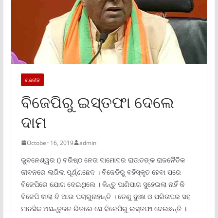
ରାଜନୀତି
ବିଜେପିରୁ ଇସ୍ତଫା ଦେଲେ
ଦାମ
October 16, 2019
admin
ଭୁବନେଶ୍ୱର () ବରିଷ୍ଠ ନେତା ଦାମୋଦର ରାଉତଙ୍କ ରାଜନୈତିକ
ଜୀବନରେ ଲାଗିଲା ପୂର୍ଣ୍ଣଛେଦ । ବିଜେଡିରୁ ବହିସ୍କୃତ ହେବା ପରେ
ବିଜେପିରେ ଯୋଗ ଦେଇଥିଲେ । କିନ୍ତୁ ପାଣିପାଗ ସୁହେଇଲା ନାହିଁ କି
ବିଜେପି ଵାଲା ବି ଆଉ ପଚାରୁନାହାନ୍ତି । ତେଣୁ ଦୁଃଖ ଓ ପରିତାପର ସହ
ମାନସିକ ଅସନ୍ତୁଳନ ଭିତରେ ସେ ବିଜେପିରୁ ଇସ୍ତଫା ଦେଇଛନ୍ତି ।