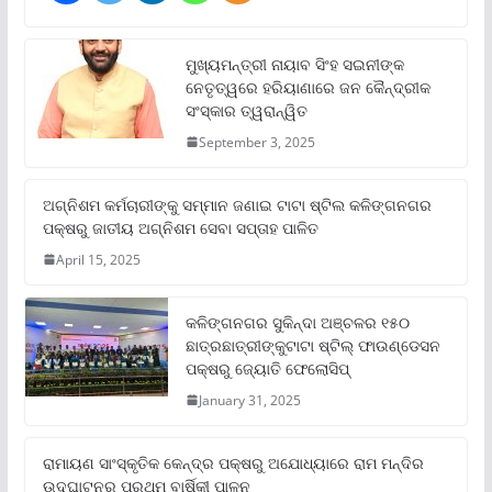
ମୁଖ୍ୟମନ୍ତ୍ରୀ ନାୟାବ ସିଂହ ସଇନୀଙ୍କ
ନେତୃତ୍ୱରେ ହରିୟାଣାରେ ଜନ କୈନ୍ଦ୍ରୀକ
ସଂସ୍କାର ତ୍ୱରାନ୍ୱିତ
September 3, 2025
ଅଗ୍ନିଶମ କର୍ମଚାରୀଙ୍କୁ ସମ୍ମାନ ଜଣାଇ ଟାଟା ଷ୍ଟିଲ କଳିଙ୍ଗନଗର
ପକ୍ଷରୁ ଜାତୀୟ ଅଗ୍ନିଶମ ସେବା ସପ୍ତାହ ପାଳିତ
April 15, 2025
କଳିଙ୍ଗନଗର ସୁକିନ୍ଦା ଅଞ୍ଚଳର ୧୫୦
ଛାତ୍ରଛାତ୍ରୀଙ୍କୁଟାଟା ଷ୍ଟିଲ୍ ଫାଉଣ୍ଡେସନ
ପକ୍ଷରୁ ଜ୍ୟୋତି ଫେଲୋସିପ୍‌
January 31, 2025
ରାମାୟଣ ସାଂସ୍କୃତିକ କେନ୍ଦ୍ର ପକ୍ଷରୁ ଅଯୋଧ୍ୟାରେ ରାମ ମନ୍ଦିର
ଉଦଘାଟନର ପ୍ରଥମ ବାର୍ଷିକୀ ପାଳନ