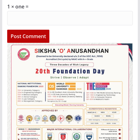
1 × one =