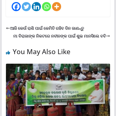
ଆଜି କେଉଁ ରାଶି ପାଇଁ କେମିତି ରହିବ ଦିନ ଜାଣନ୍ତୁ
ମା ବିରାଜାଙ୍କ ନିକଟରେ ନବୀନଙ୍କ ପାଇଁ ଶୁଭ ମାନସିଲେ ବବି
You May Also Like