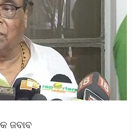
ଙ୍କ ଜବାବ