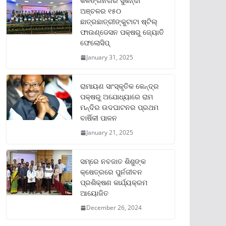
କଳିଙ୍ଗନଗର ସୁକିନ୍ଦା
ଅଞ୍ଚଳର ୧୫୦
ଛାତ୍ରଛାତ୍ରୀଙ୍କୁଟାଟା ଷ୍ଟିଲ୍
ଫାଉଣ୍ଡେସନ ପକ୍ଷରୁ ଜ୍ୟୋତି
ଫେଲୋସିପ୍‌
January 31, 2025
ରାମାୟଣ ସାଂସ୍କୃତିକ କେନ୍ଦ୍ର
ପକ୍ଷରୁ ଅଯୋଧ୍ୟାରେ ରାମ
ମନ୍ଦିର ଉଦଘାଟନର ପ୍ରଥମ
ବାର୍ଷିକୀ ପାଳନ
January 21, 2025
ସମ୍‌ରେ ନବଜାତ ଶିଶୁଙ୍କ
କ୍ଷେତ୍ରରେ ପୁର୍ନଜୀବନ
ପ୍ରଶିକ୍ଷଣ କାର୍ଯ୍ୟକ୍ରମ
ଆୟୋଜିତ
December 26, 2024