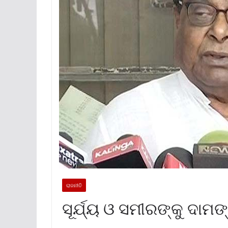
ରାଜନୀତି
ସୂର୍ଯ୍ୟ ଓ ସମୀରଙ୍କୁ ଦାମ