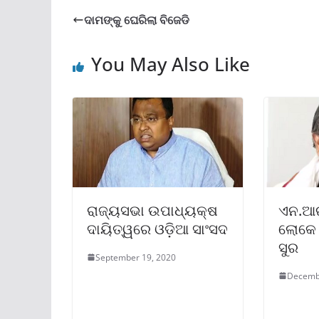
ଦାମଙ୍କୁ ଘେରିଲା ବିଜେଡି
You May Also Like
ରାଜ୍ୟସଭା ଉପାଧ୍ୟକ୍ଷ
ଏନ.ଆର.
ଦାୟିତ୍ୱରେ ଓଡ଼ିଆ ସାଂସଦ
ଲୋକେ 
ସୁର
September 19, 2020
Decemb