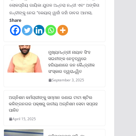
ଲୋକପ୍ରିୟ ଗାୟିକା ଯୁଗଳ ଅନ୍ତରା ନନ୍ଦୀ ଏବଂ ଅଙ୍କିତା
ନନ୍ଦୀଙ୍କୁ ନେଇ “କେୟାର୍ ୱାହାଁ ଜହାଁ ଡାବର ଆମଲା,
Share
ମୁଖ୍ୟମନ୍ତ୍ରୀ ନାୟାବ ସିଂହ
ସଇନୀଙ୍କ ନେତୃତ୍ୱରେ
ହରିୟାଣାରେ ଜନ କୈନ୍ଦ୍ରୀକ
ସଂସ୍କାର ତ୍ୱରାନ୍ୱିତ
September 3, 2025
ଅଗ୍ନିଶମ କର୍ମଚାରୀଙ୍କୁ ସମ୍ମାନ ଜଣାଇ ଟାଟା ଷ୍ଟିଲ
କଳିଙ୍ଗନଗର ପକ୍ଷରୁ ଜାତୀୟ ଅଗ୍ନିଶମ ସେବା ସପ୍ତାହ
ପାଳିତ
April 15, 2025