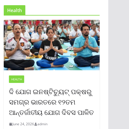
Health
HEALTH
ଦି ଯୋଗ ଇନଷ୍ଟିଚ୍ୟୁଟ୍ ପକ୍ଷରୁ
ସମଗ୍ର ଭାରତରେ ୧୨ତମ
ଆନ୍ତର୍ଜାତୀୟ ଯୋଗ ଦିବସ ପାଳିତ
June 24, 2026
admin