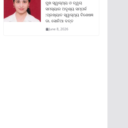
ମୁଖ ସ୍ୱାସ୍ଥ୍ୟ ଓ ତ୍ୱଚା
ସମସ୍ୟାର ଅଦୃଶ୍ୟ ସମ୍ପର୍କ
:ପ୍ରଖ୍ୟାତ ସ୍ୱାସ୍ଥ୍ୟ ବିଶେଷଜ୍ଞ
ଡା. ସୋନିଆ ଦତ୍ତ
June 8, 2026