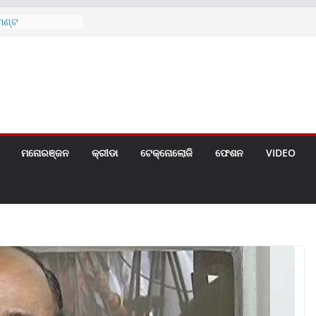
 ୪ ଗେଟ୍
େଣ୍ଟ
ନ୍ ଏବଂ ଆଦିବାସୀ
ତର୍ଜାତୀୟ ବିଶ୍ୱ
ଗୀତ ଗାଇଲେ ସୋନୁ,
ୀ ପାଇଁ ବିଜ୍ଞପ୍ତି
ମନୋରଞ୍ଜନ
କ୍ରୀଡା
ଟେକ୍ନୋଲୋଜି
ଫେଶନ
VIDEO