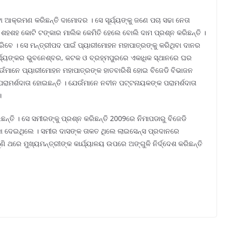
ା ଆକ୍ରମଣ କରିଛନ୍ତି ଦାମୋଦର । ସେ ସୂର୍ଯ୍ୟଙ୍କୁ ଜଣେ ପଚା ସଢା ନେତା
ୁ ଶହଶହ କୋଟି ଟଙ୍କାର ମାଲିକ କେମିତି ହେଲେ ବୋଲି ଦାମ ପ୍ରଶ୍ନ କରିଛନ୍ତି ।
ପାରିବେ । ସେ ମନ୍ତ୍ରୀପଦ ପାଇଁ ପ୍ୟାରୀମୋହନ ମହାପାତ୍ରଙ୍କୁ କରିଥିବା ଦାନର
ୂର୍ଯ୍ୟଙ୍କର ଭୁବନେଶ୍ବର, କଟକ ଓ ବ୍ରହ୍ମପୁରରେ ଏକାଧିକ ସ୍ଥାନରେ ଘର
େଉଁମାନେ ପ୍ୟାରୀମୋହନ ମହାପାତ୍ରଙ୍କ ହାତବାରିଶି ହୋଇ ବିଜେଡି ବିଭାଜନ
ପରାମର୍ଶଦାତା ହୋଇଛନ୍ତି । ଯେଉଁମାନେ ନବୀନ ପଟ୍ଟନାୟକଙ୍କ ପରାମର୍ଶଦାତା
।
ି । ସେ ସମୀରଙ୍କୁ ପ୍ରଶ୍ନ କରିଛନ୍ତି 2009ରେ ନିମାପଡାରୁ ବିଜେଡି
କା ଦେଇଥିଲେ । ସମୀର ଦାସଙ୍କ ତାକତ ଥିଲେ ଲାଇସେନ୍ସ ପ୍ରଦାନରେ
ି ଥରେ ମୁଖ୍ୟମନ୍ତ୍ରୀଙ୍କ କାର୍ଯ୍ୟାଳୟ ଉପରେ ଅଙ୍ଗୁଳି ନିର୍ଦ୍ଦେଶ କରିଛନ୍ତି