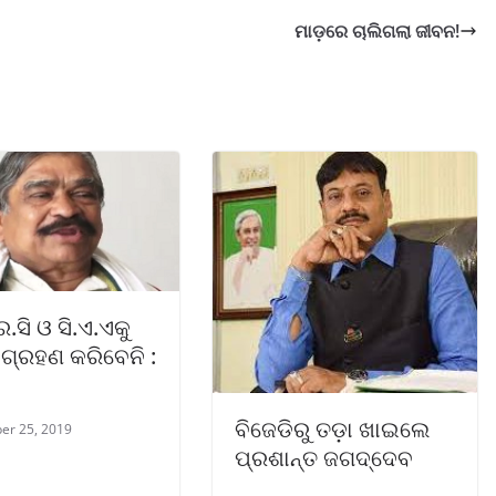
ମାଡ଼ରେ ଚାଲିଗଲା ଜୀବନ!
ସି ଓ ସି.ଏ.ଏକୁ
ଗ୍ରହଣ କରିବେନି :
ବିଜେଡିରୁ ତଡ଼ା ଖାଇଲେ
er 25, 2019
ପ୍ରଶାନ୍ତ ଜଗଦ୍ଦେବ