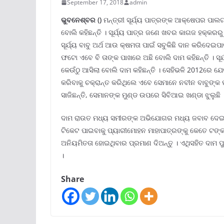
September 17, 2018
admin
ଭୁବନେଶ୍ବର ()
ମନ୍ତ୍ରୀ ସୂର୍ଯ୍ୟ ପାତ୍ରଙ୍କ ଆକ୍ଷେପର ପାଲଟ
ବୋଲି କହିଛନ୍ତି । ସୂର୍ଯ୍ୟ ପାତ୍ର ଜଣେ ଖବର କାଗଜ ହକ୍କରର
ସୂର୍ଯ୍ୟ ବାବୁ ଅର୍ଥ ଆଉ କ୍ଷମତା ପାଇଁ ସବୁକିଛି ଦାନ କରିଦେଇ
ଫଟୋ ଏବେ ବି ତାଙ୍କ ପାଖରେ ଅଛି ବୋଲି ଦାମ କହିଛନ୍ତି । ସ
କେଉଁଠୁ ଆସିଲା ବୋଲି ଦାମ କହିଛନ୍ତି । ସେହିଭଳି 2012ରେ ଯ
କରିବାକୁ ଚକ୍ରାନ୍ତ କରିଥିଲେ ଏବେ ସେମାନେ ନବୀନ ବାବୁଙ୍କ 
ସାଜିଛନ୍ତି, ସେମାନଙ୍କ ମୁଣ୍ଡ ଉପରେ ସିବିଆଇ ଖଣ୍ଡା ଝୁଲୁଛି 
ଦାମ ରାଉତ ମଧ୍ୟ ସମୀରଙ୍କ ଅଭିଯୋଗର ମଧ୍ୟ ଜବାବ ଦେଇଛନ୍ତ
ଟିକେଟ ପାଇବାକୁ ପ୍ୟାରୀମୋହନ ମାହାପାତ୍ରଙ୍କୁ କେତେ ଟଙ୍
ଅନିୟମିତତା ହୋଇଥିବାର ପ୍ରମାଣ ଦିଅନ୍ତୁ । ଏଥିସହିତ ଦାମ ପୁଣ
।
Share