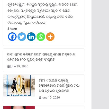
ଭୁବନେଶ୍ୱର: ବିଶ୍ୱର ସବୁଠାରୁ ପୁରୁଣା ସଂଗଠିତ ଯୋଗ
କେନ୍ଦ୍ର, ସାନ୍ତାକ୍ରୁଜ୍ (ମୁମ୍ବାଇ) ସ୍ଥିତ ‘ଦି ଯୋଗ
ଇନଷ୍ଟିଚ୍ୟୁଟ୍‌’ (ଟିୱାଇଆଇ), ପକ୍ଷରୁ ଚଳିତ ବର୍ଷର
ବିଷୟବସ୍ତୁ “ସୁସ୍ଥ ବାର୍ଦ୍ଧକ୍ୟ
Share
ଟାଟା ଷ୍ଟିଲ୍‌ କଳିଙ୍ଗନଗର ପକ୍ଷରୁ ମେଗା ରକ୍ତଦାନ
ଶିବିରରେ ୨୮୦ ୟୁନିଟ୍‌ ରକ୍ତ ସଂଗୃହୀତ
June 19, 2026
ଟାଟା ଏଆଇଜି ପକ୍ଷରୁ
ମେଡିକେୟାର ରିଜର୍ଭ ସୁପର ଟପ୍‌-
ଅପ୍ ପ୍ଲାନ୍‌ର ଶୁଭାରମ୍ଭ
June 10, 2026