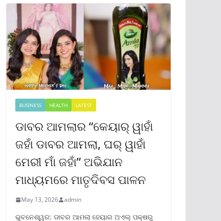
BUSINESS
HEALTH
LATEST
ଡାବର ଆମଲାର “କେୟାର୍ ୱାହାଁ
ଜହାଁ ଡାବର ଆମଲା, ଘର୍ ୱାହାଁ
ମେରୀ ମାଁ ଜହାଁ” ଅଭିଯାନ
ମାଧ୍ୟମରେ ମାତୃଦିବସ ପାଳନ
May 13, 2026
admin
ଭୁବନେଶ୍ୱର: ଡାବର ଆମଲା ହେୟାର ଅଏଲ୍ ପକ୍ଷରୁ