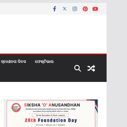
ସ୍ବାଧୀନତା ଦିବସ
ଫେଷ୍ଟିଭାଲ