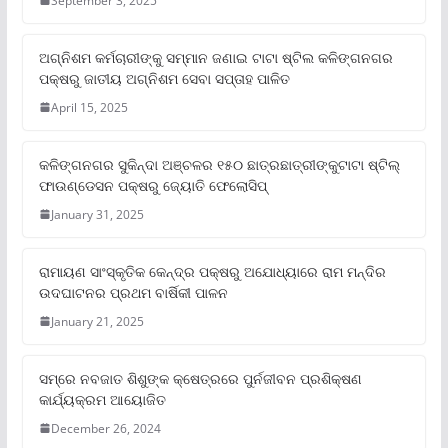
September 3, 2025
ଅଗ୍ନିଶମ କର୍ମଚାରୀଙ୍କୁ ସମ୍ମାନ ଜଣାଇ ଟାଟା ଷ୍ଟିଲ କଳିଙ୍ଗନଗର
ପକ୍ଷରୁ ଜାତୀୟ ଅଗ୍ନିଶମ ସେବା ସପ୍ତାହ ପାଳିତ
April 15, 2025
କଳିଙ୍ଗନଗର ସୁକିନ୍ଦା ଅଞ୍ଚଳର ୧୫୦ ଛାତ୍ରଛାତ୍ରୀଙ୍କୁଟାଟା ଷ୍ଟିଲ୍
ଫାଉଣ୍ଡେସନ ପକ୍ଷରୁ ଜ୍ୟୋତି ଫେଲୋସିପ୍‌
January 31, 2025
ରାମାୟଣ ସାଂସ୍କୃତିକ କେନ୍ଦ୍ର ପକ୍ଷରୁ ଅଯୋଧ୍ୟାରେ ରାମ ମନ୍ଦିର
ଉଦଘାଟନର ପ୍ରଥମ ବାର୍ଷିକୀ ପାଳନ
January 21, 2025
ସମ୍‌ରେ ନବଜାତ ଶିଶୁଙ୍କ କ୍ଷେତ୍ରରେ ପୁର୍ନଜୀବନ ପ୍ରଶିକ୍ଷଣ
କାର୍ଯ୍ୟକ୍ରମ ଆୟୋଜିତ
December 26, 2024