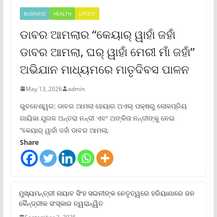
BUSINESS
HEALTH
LATEST
ଡାବର ଆମଲାର “କେୟାର୍ ୱାହାଁ ଜହାଁ
ଡାବର ଆମଲା, ଘର୍ ୱାହାଁ ମେରୀ ମାଁ ଜହାଁ”
ଅଭିଯାନ ମାଧ୍ୟମରେ ମାତୃଦିବସ ପାଳନ
May 13, 2026
admin
ଭୁବନେଶ୍ୱର: ଡାବର ଆମଲା ହେୟାର ଅଏଲ୍ ପକ୍ଷରୁ ଲୋକପ୍ରିୟ
ଗାୟିକା ଯୁଗଳ ଅନ୍ତରା ନନ୍ଦୀ ଏବଂ ଅଙ୍କିତା ନନ୍ଦୀଙ୍କୁ ନେଇ
“କେୟାର୍ ୱାହାଁ ଜହାଁ ଡାବର ଆମଲା,
Share
ମୁଖ୍ୟମନ୍ତ୍ରୀ ନାୟାବ ସିଂହ ସଇନୀଙ୍କ ନେତୃତ୍ୱରେ ହରିୟାଣାରେ ଜନ
କୈନ୍ଦ୍ରୀକ ସଂସ୍କାର ତ୍ୱରାନ୍ୱିତ