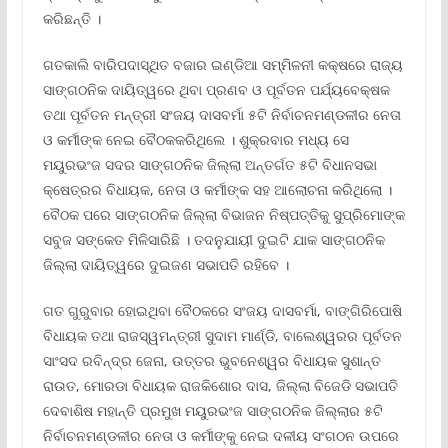
କରିଛନ୍ତି ।
ଗତକାଲି ବାରିପଦାସ୍ଥିତ ବଜାର ଇଣ୍ଡିଆ ସମ୍ମିଳନୀ କକ୍ଷରେ ରାଜ୍ୟ
ସାଙ୍ଗଠନିକ ଦାୟିତ୍ୱରେ ଥିବା ପ୍ରଣବ ଓ ପୂର୍ବତନ ପର୍ଯ୍ୟବେକ୍ଷକ
ତଥା ପୂର୍ବତନ ମନ୍ତ୍ରୀ ସଂଜୟ ଦାସବର୍ମା ୫ଟି ନିର୍ବାଚନମଣ୍ଡଳୀର ନେତା
ଓ କର୍ମୀଙ୍କ ନେଇ ବୈଠକକରିଥିଲେ । ଶୁକ୍ରବାର ମଧ୍ୟ ସେ
ମୟୁରଭଂଜ ସଦର ସାଙ୍ଗଠନିକ ଜିଲ୍ଲା ଅନ୍ତର୍ଗତ ୫ଟି ବିଧାନସଭା
କ୍ଷେତ୍ରର ବିଧାୟକ, ନେତା ଓ କର୍ମୀଙ୍କ ସହ ଆଲୋଚନା କରିଥିଲୋ ।
ବୈଠକ ପରେ ସାଙ୍ଗଠନିକ ଜିଲ୍ଲା ବିଭାଜନ ନିଷ୍ପତ୍ତିକୁ ସୁପ୍ରିମୋଙ୍କ
ସବୁଜ ସଙ୍କେତ ମିଳିସାରିଛି । ତଦନୁଯାୟୀ ଦୁଇଟି ଯାକ ସାଙ୍ଗଠନିକ
ଜିଲ୍ଲା ଦାୟିତ୍ୱରେ ଦୁଇଜଣ ସଭାପତି ରହିବେ ।
ଗତ ଗୁରୁବାର ହୋଇଥିବା ବୈଠକରେ ସଂଜୟ ଦାସବର୍ମା, ବାଙ୍ଗିରିପୋଷି
ବିଧାୟକ ତଥା ରାଜସ୍ୱମନ୍ତ୍ରୀ ସୁଦାମ ମାର୍ଣ୍ଡି, ବାଲେଶ୍ୱରର ପୂର୍ବତନ
ସାଂସଦ ରବିନ୍ଦ୍ର ଜେନା, ଉତ୍ତର ଭୁବନେଶ୍ୱର ବିଧାୟକ ସୁଶାନ୍ତ
ରାଉତ, ମୋରଡା ବିଧାୟକ ରାଜକିଶୋର ଦାସ, ଜିଲ୍ଲା ବିଜେଡି ସଭାପତି
ଦେବାଶିଷ ମହାନ୍ତି ପ୍ରମୁଖ ମୟୁରଭଂଜ ସାଙ୍ଗଠନିକ ଜିଲ୍ଲାର ୫ଟି
ନିର୍ବାଚନମଣ୍ଡଳୀର ନେତା ଓ କର୍ମୀଙ୍କୁ ନେଇ ଦଳୀୟ ସଂଗଠନ ଉପରେ