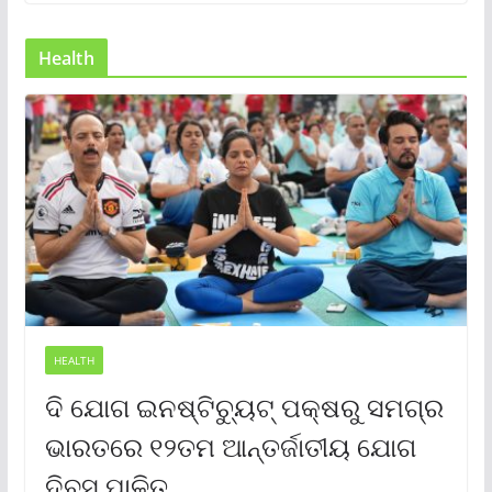
Health
HEALTH
ଦି ଯୋଗ ଇନଷ୍ଟିଚ୍ୟୁଟ୍ ପକ୍ଷରୁ ସମଗ୍ର
ଭାରତରେ ୧୨ତମ ଆନ୍ତର୍ଜାତୀୟ ଯୋଗ
ଦିବସ ପାଳିତ