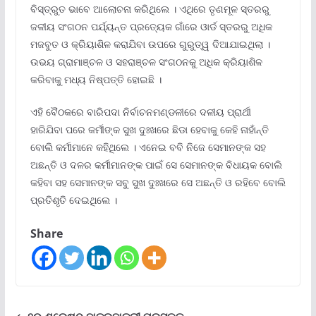
ବିସ୍ତ୍ରୁତ ଭାବେ ଆଲୋଚନା କରିଥିଲେ । ଏଥିରେ ତୃଣମୂଳ ସ୍ତରରୁ
ଜଳୀୟ ସଂଗଠନ ପର୍ଯ୍ୟନ୍ତ ପ୍ରତ୍ୟେକ ଗାଁରେ ଓାର୍ଡ ସ୍ତରରୁ ଅଧିକ
ମଜବୁତ ଓ କ୍ରିୟାଶିଳ କରାଯିବା ଉପରେ ଗୁରୁତ୍ୱ ଦିଆଯାଇଥିଲା ।
ଉଭୟ ଗ୍ରାମାଞ୍ଚଳ ଓ ସହରାଞ୍ଚଳ ସଂଗଠନକୁ ଅଧିକ କ୍ରିୟାଶିଳ
କରିବାକୁ ମଧ୍ୟ ନିଷ୍ପତ୍ତି ହୋଇଛି ।
ଏହି ବୈଠକରେ ବାରିପଦା ନିର୍ବାଚନମଣ୍ଡଳୀରେ ଦଳୀୟ ପ୍ରାର୍ଥୀ
ହାରିଯିବା ପରେ କର୍ମୀଙ୍କ ସୁଖ ଦୁଃଖରେ ଛିଡା ହେବାକୁ କେହି ନାହାଁନ୍ତି
ବୋଲି କର୍ମୀମାନେ କହିଥିଲେ । ଏନେଇ ବବି ନିଜେ ସେମାନଙ୍କ ସହ
ଅଛନ୍ତି ଓ ଦଳର କର୍ମୀମାନଙ୍କ ପାଇଁ ସେ ସେମାନଙ୍କ ବିଧାୟକ ବୋଲି
କହିବା ସହ ସେମାନଙ୍କ ସବୁ ସୁଖ ଦୁଃଖରେ ସେ ଅଛନ୍ତି ଓ ରହିବେ ବୋଲି
ପ୍ରତିଶୃତି ଦେଇଥିଲେ ।
Share