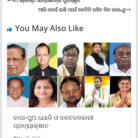
୨୦ ଶ୍ରେଷ୍ଠ ଛାତ୍ରଛାତ୍ରୀ ପୁରସ୍କୃତ
ଆଜି କେଉଁ ରାଶି ପାଇଁ କେମିତି ରହିବ ଦିନ ଜାଣନ୍ତୁ
You May Also Like
ବାପା-ପୁଅ ଯୋଡି ଓ ଦଳବଦଳକାରୀ
ପ୍ରତ୍ୟାକ୍ଷାତ
May 25, 2019