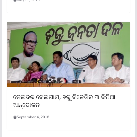
ତେଲଦର ବେଲଗାମ୍, ୭ରୁ ବିଜେଡିର ୩ ଦିନିଆ
ଆନ୍ଦୋଳନ
September 4, 2018