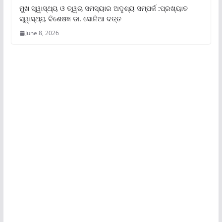
ମୁଖ ସ୍ୱାସ୍ଥ୍ୟ ଓ ତ୍ୱଚା ସମସ୍ୟାର ଅଦୃଶ୍ୟ ସମ୍ପର୍କ :ପ୍ରଖ୍ୟାତ
ସ୍ୱାସ୍ଥ୍ୟ ବିଶେଷଜ୍ଞ ଡା. ସୋନିଆ ଦତ୍ତ
June 8, 2026