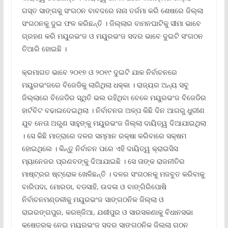
ଗସ୍ତ ସାଙ୍ଗକୁ ସଂଗଠନ ବାବଦରେ ନାନା ତର୍ଜମା କରି ଶେଷରେ ଜିଲ୍ଲା
ସଂଗଠନକୁ ଦୁଇ ଫଳ କରିଛନ୍ତି । ଜିଲ୍ଲାର ବାମନଘାଟିକୁ ସୀମା ଭାବେ
ଗ୍ରହଣ କରି ମୟୁରଭଂଜ ଓ ମୟୁରଭଂଜ ସଦର ଭାବେ ଦୁଇଟି ସଂଗଠନ
ତିଆରି ହୋଇଛି ।
କ୍ରମାଗତ ଭାବେ ୨୦୧୭ ଓ ୨୦୧୯ ଦୁଇଟି ଯାକ ନିର୍ବାଚନରେ
ମୟୁରଭଂଜରେ ବିଜେଡିକୁ ଲାଗିଥିଲା ଧକ୍କା । ରାଜ୍ୟର ଅନ୍ୟ ସବୁ
ଜିଲ୍ଲାରେ ବିଜେଡିର ସ୍ଥିତି ଭଲ ରହିଥିବା ବେଳେ ମୟୁରଭଂଜ ବିଜେଡିର
ହାର୍ଟବିଟ ବଢାଇଦେଇଥିଲା । ନିର୍ବାଚନର ଅଳ୍ପ କିଛି ଦିନ ଆଗରୁ ଧୁରୀଣ
ଯୁବ ନେତା ଅରୁଣ ସାହୁଙ୍କୁ ମୟୁରଭଂଜ ଜିଲ୍ଲା ଦାୟିତ୍ୱ ଦିଆଯାଇଥିଲା
। ସେ କିଛି ମାତ୍ରାରେ ଦଳର ସମ୍ମାନ ରକ୍ଷା କରିବାରେ ସକ୍ଷମ
ହୋଇଥିଲେ । କିନ୍ତୁ ନିର୍ବାଚନ ପରେ ଏହି ଦାୟିତ୍ୱ କ୍ରାଇସିସ
ମ୍ୟାନେଜର ପ୍ରଣବଙ୍କୁ ଦିଆଯାଇଛି । ସେ ତାଙ୍କ ରାଜନୀତିର
ମାଷ୍ଟ୍ରର ଷ୍ଟ୍ରୋକ ଖେଳିଛନ୍ତି । ଦଳର ସଂଗଠନକୁ ମଜବୁତ କରିବାକୁ
ବାରିପଦା, ମୋରଡା, ବଡସାହି, ଉଦଳା ଓ ବାଙ୍ଗିରିପୋଷି
ନିର୍ବାଚନମଣ୍ଡଳୀକୁ ମୟୁରଭଂଜ ସାଙ୍ଗଠନିକ ଜିଲ୍ଲା ଓ
ରାଇରଙ୍ଗପୁର, କରଞ୍ଜିଆ, ଯଶୀପୁର ଓ ସାରସକଣାକୁ ବିଧାନସଭା
କ୍ଷେତ୍ରକୁ ନେଇ ମୟୁରଭଂଜ ସଦର ସାଙ୍ଗଠନିକ ଜିଲ୍ଲା ଗଠନ