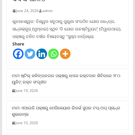
June 24, 2026
admin
ଭୁବନେଶ୍ୱର: ବିଶ୍ୱର ସବୁଠାରୁ ପୁରୁଣା ସଂଗଠିତ ଯୋଗ କେନ୍ଦ୍ର,
ସାନ୍ତାକ୍ରୁଜ୍ (ମୁମ୍ବାଇ) ସ୍ଥିତ ‘ଦି ଯୋଗ ଇନଷ୍ଟିଚ୍ୟୁଟ୍‌’ (ଟିୱାଇଆଇ),
ପକ୍ଷରୁ ଚଳିତ ବର୍ଷର ବିଷୟବସ୍ତୁ “ସୁସ୍ଥ ବାର୍ଦ୍ଧକ୍ୟ
Share
ଟାଟା ଷ୍ଟିଲ୍‌ କଳିଙ୍ଗନଗର ପକ୍ଷରୁ ମେଗା ରକ୍ତଦାନ ଶିବିରରେ ୨୮୦
ୟୁନିଟ୍‌ ରକ୍ତ ସଂଗୃହୀତ
June 19, 2026
ଟାଟା ଏଆଇଜି ପକ୍ଷରୁ ମେଡିକେୟାର ରିଜର୍ଭ ସୁପର ଟପ୍‌-ଅପ୍ ପ୍ଲାନ୍‌ର
ଶୁଭାରମ୍ଭ
June 10, 2026