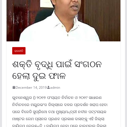
ରାଜନୀତି
ଶକ୍ତି ବୃଦ୍ଧି ପାଇଁ ସଂଗଠନ
ହେଲା ଦୁଇ ଫାଳ
December 14, 2019
admin
ଭୁବନେଶ୍ୱର () ୨୦୧୭ ପଂଚାୟତ ନିର୍ବାଚନ ଓ ୨୦୧୯ ସାଧାରଣ
ନିର୍ବାଚନରେ ମୟୁରଭଂଜ ଜିଲ୍ଲାରେ ଦଳର ପ୍ରଦର୍ଶନ ଖରାପ ହେବା
ପରେ ବିଜେଡି ସୁପ୍ରିମୋ ତଥା ମୁଖ୍ୟମନ୍ତ୍ରୀ ନବୀନ ପଟ୍ଟନାୟକ
ମାଷ୍ଟର ଗେମ ପ୍ଲାନର ପ୍ରଣବ ପ୍ରକାଶ ଦାସଙ୍କୁ ଏହି ଜିଲ୍ଲା
ଦାୟିତ୍ୱ ଦେଇଛନ୍ତି । ଦାୟିତ୍ୱ ନେବା ପରେ ବାରମ୍ବାର ଜିଲ୍ଲା