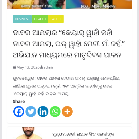
BUSINESS
HEALTH
LATEST
ଡାବର ଆମଲାର “କେୟାର୍ ୱାହାଁ ଜହାଁ
ଡାବର ଆମଲା, ଘର୍ ୱାହାଁ ମେରୀ ମାଁ ଜହାଁ”
ଅଭିଯାନ ମାଧ୍ୟମରେ ମାତୃଦିବସ ପାଳନ
May 13, 2026
admin
ଭୁବନେଶ୍ୱର: ଡାବର ଆମଲା ହେୟାର ଅଏଲ୍ ପକ୍ଷରୁ ଲୋକପ୍ରିୟ
ଗାୟିକା ଯୁଗଳ ଅନ୍ତରା ନନ୍ଦୀ ଏବଂ ଅଙ୍କିତା ନନ୍ଦୀଙ୍କୁ ନେଇ
“କେୟାର୍ ୱାହାଁ ଜହାଁ ଡାବର ଆମଲା,
Share
ମୁଖ୍ୟମନ୍ତ୍ରୀ ନାୟାବ ସିଂହ ସଇନୀଙ୍କ