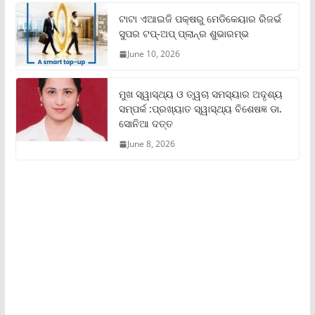
ଟାଟା ଏଆଇଜି ପକ୍ଷରୁ ମେଡିକେୟାର ରିଜର୍ଭ
ସୁପର ଟପ୍‌-ଅପ୍ ପ୍ଲାନ୍‌ର ଶୁଭାରମ୍ଭ
June 10, 2026
ମୁଖ ସ୍ୱାସ୍ଥ୍ୟ ଓ ତ୍ୱଚା ସମସ୍ୟାର ଅଦୃଶ୍ୟ
ସମ୍ପର୍କ :ପ୍ରଖ୍ୟାତ ସ୍ୱାସ୍ଥ୍ୟ ବିଶେଷଜ୍ଞ ଡା.
ସୋନିଆ ଦତ୍ତ
June 8, 2026