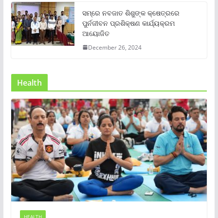
ସମ୍‌ରେ ନବଜାତ ଶିଶୁଙ୍କ କ୍ଷେତ୍ରରେ
ପୁର୍ନଜୀବନ ପ୍ରଶିକ୍ଷଣ କାର୍ଯ୍ୟକ୍ରମ
ଆୟୋଜିତ
December 26, 2024
Health
HEALTH