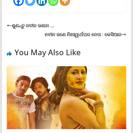
ଶୁଣନ୍ତୁ ନବୀନ ଜଣାନ …
ନବୀନ ଜଣେ ନିଃସ୍ୱାର୍ଥପର ନେତା : କେସିଆର
You May Also Like