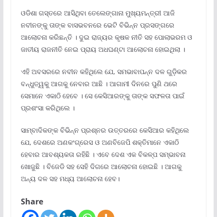
ଓଡିଶା ଗସ୍ତରେ ଆସିଥିବା ତେଲେଙ୍ଗାନା ମୁଖ୍ୟମନ୍ତ୍ରୀ ଆଜି
ନବୀନଙ୍କୁ ତାଙ୍କ ବାସଭବନରେ ଭେଟି ବିଭିନ୍ନ ପ୍ରସଙ୍ଗରେ
ଆଲୋଚନା କରିଛନ୍ତି । ଦୁଇ ରାଜ୍ୟର କୃଷକ ନୀତି ସହ ପୋଲାଭରମ ଓ
ଜାତୀୟ ରାଜନୀତି ନେଇ ପ୍ରାୟ ଅଧଘଣ୍ଟା ଆଲୋଚନା ହୋଇଥିଲା ।
ଏହି ଅବସରରେ ନବୀନ କହିଥିଲେ ଯେ, ସମଭାବାପନ୍ନ ଦଳ ଗୁଡ଼ିକର
ବନ୍ଧୁତ୍ୱକୁ ଆଗକୁ ନେବାର ଆଛି । ଆଗାମୀ ଦିନରେ ପୁଣି ଥରେ
ସେମାନେ ଏକାଠି ହେବେ । ସେ କେସିଆରଙ୍କୁ ତାଙ୍କ ସଫଳତା ପାଇଁ
ପ୍ରଶଂସା କରିଥିଲେ ।
ସାମ୍ବାଦିକଙ୍କ ବିଭିନ୍ନ ପ୍ରଶ୍ନର ଉତ୍ତରରେ କେସିଆର କହିଥିଲେ
ଯେ, ଦେଶରେ ଅଣକଂଗ୍ରେସ ଓ ଅଣବିଜେପି ଶକ୍ତିମାନେ ଏକାଠି
ହେବାର ଆବଶ୍ୟକତା ରହିଛି । ଏବେ ଦେଶ ଏକ ବିକଳ୍ପ ସମ୍ଭାବନା
ଖୋଜୁଛି । ବିଜେଡି ସହ ସେହି ଦିଗରେ ଆଲୋଚନା ହୋଇଛି । ଆଗକୁ
ଅନ୍ୟ ଦଳ ସହ ମଧ୍ୟ ଆଲୋଚନା ହେବ।
Share