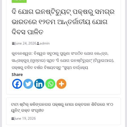
ଦି ଯୋଗ ଇନଷ୍ଟିଚ୍ୟୁଟ୍ ପକ୍ଷରୁ ସମଗ୍ର
ଭାରତରେ ୧୨ତମ ଆନ୍ତର୍ଜାତୀୟ ଯୋଗ
ଦିବସ ପାଳିତ
June 24, 2026
admin
ଭୁବନେଶ୍ୱର: ବିଶ୍ୱର ସବୁଠାରୁ ପୁରୁଣା ସଂଗଠିତ ଯୋଗ କେନ୍ଦ୍ର,
ସାନ୍ତାକ୍ରୁଜ୍ (ମୁମ୍ବାଇ) ସ୍ଥିତ ‘ଦି ଯୋଗ ଇନଷ୍ଟିଚ୍ୟୁଟ୍‌’ (ଟିୱାଇଆଇ),
ପକ୍ଷରୁ ଚଳିତ ବର୍ଷର ବିଷୟବସ୍ତୁ “ସୁସ୍ଥ ବାର୍ଦ୍ଧକ୍ୟ
Share
ଟାଟା ଷ୍ଟିଲ୍‌ କଳିଙ୍ଗନଗର ପକ୍ଷରୁ ମେଗା ରକ୍ତଦାନ ଶିବିରରେ ୨୮୦
ୟୁନିଟ୍‌ ରକ୍ତ ସଂଗୃହୀତ
June 19, 2026