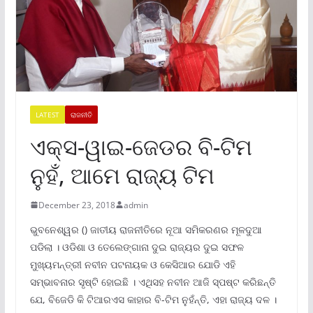
LATEST
ରାଜନୀତି
ଏକ୍ସ-ୱାଇ-ଜେଡର ବି-ଟିମ
ନୁହଁ, ଆମେ ରାଜ୍ୟ ଟିମ
December 23, 2018
admin
ଭୁବନେଶ୍ୱର () ଜାତୀୟ ରାଜନୀତିରେ ନୂଆ ସମିକରଣର ମୂଳଦୁଆ
ପଡିଲା । ଓଡିଶା ଓ ତେଲେଙ୍ଗାନା ଦୁଇ ରାଜ୍ୟର ଦୁଇ ସଫଳ
ମୁଖ୍ୟମନ୍ତ୍ରୀ ନବୀନ ପଟନାୟକ ଓ କେସିଆର ଯୋଡି ଏହି
ସମ୍ଭାବନାର ସୃଷ୍ଟି ହୋଇଛି । ଏଥିସହ ନବୀନ ଆଜି ସ୍ପଷ୍ଟ କରିଛନ୍ତି
ଯେ, ବିଜେଡି କି ଟିଆରଏସ କାହାର ବି-ଟିମ ନୁହଁନ୍ତି, ଏହା ରାଜ୍ୟ ଦଳ ।