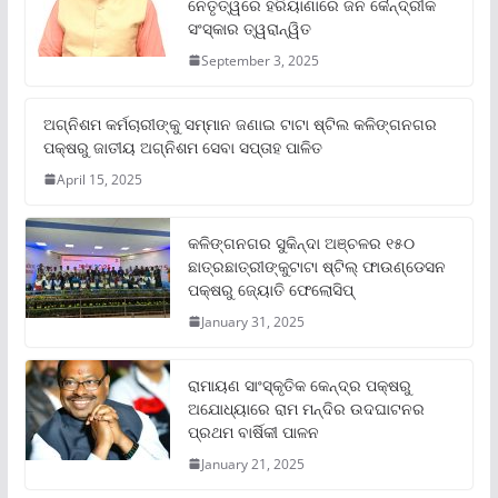
ନେତୃତ୍ୱରେ ହରିୟାଣାରେ ଜନ କୈନ୍ଦ୍ରୀକ
ସଂସ୍କାର ତ୍ୱରାନ୍ୱିତ
September 3, 2025
ଅଗ୍ନିଶମ କର୍ମଚାରୀଙ୍କୁ ସମ୍ମାନ ଜଣାଇ ଟାଟା ଷ୍ଟିଲ କଳିଙ୍ଗନଗର
ପକ୍ଷରୁ ଜାତୀୟ ଅଗ୍ନିଶମ ସେବା ସପ୍ତାହ ପାଳିତ
April 15, 2025
କଳିଙ୍ଗନଗର ସୁକିନ୍ଦା ଅଞ୍ଚଳର ୧୫୦
ଛାତ୍ରଛାତ୍ରୀଙ୍କୁଟାଟା ଷ୍ଟିଲ୍ ଫାଉଣ୍ଡେସନ
ପକ୍ଷରୁ ଜ୍ୟୋତି ଫେଲୋସିପ୍‌
January 31, 2025
ରାମାୟଣ ସାଂସ୍କୃତିକ କେନ୍ଦ୍ର ପକ୍ଷରୁ
ଅଯୋଧ୍ୟାରେ ରାମ ମନ୍ଦିର ଉଦଘାଟନର
ପ୍ରଥମ ବାର୍ଷିକୀ ପାଳନ
January 21, 2025