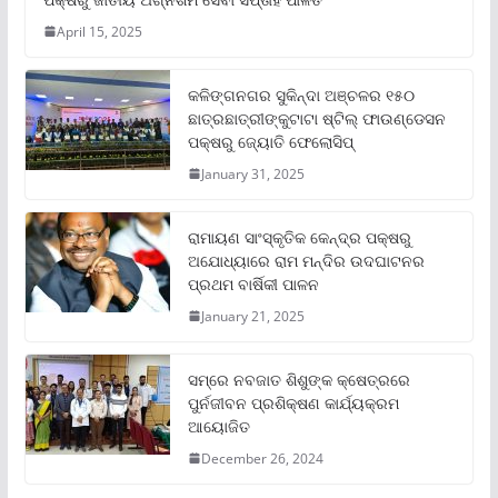
April 15, 2025
କଳିଙ୍ଗନଗର ସୁକିନ୍ଦା ଅଞ୍ଚଳର ୧୫୦
ଛାତ୍ରଛାତ୍ରୀଙ୍କୁଟାଟା ଷ୍ଟିଲ୍ ଫାଉଣ୍ଡେସନ
ପକ୍ଷରୁ ଜ୍ୟୋତି ଫେଲୋସିପ୍‌
January 31, 2025
ରାମାୟଣ ସାଂସ୍କୃତିକ କେନ୍ଦ୍ର ପକ୍ଷରୁ
ଅଯୋଧ୍ୟାରେ ରାମ ମନ୍ଦିର ଉଦଘାଟନର
ପ୍ରଥମ ବାର୍ଷିକୀ ପାଳନ
January 21, 2025
ସମ୍‌ରେ ନବଜାତ ଶିଶୁଙ୍କ କ୍ଷେତ୍ରରେ
ପୁର୍ନଜୀବନ ପ୍ରଶିକ୍ଷଣ କାର୍ଯ୍ୟକ୍ରମ
ଆୟୋଜିତ
December 26, 2024