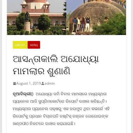
LATEST
ଜାତୀୟ
ଆସନ୍ତାକାଲି ଅଯୋଧ୍ୟା
ମାମଲାର ଶୁଣାଣି
August 1, 2019
admin
ନୂଆଦିଲ୍ଲୀ()
ଅଯୋଧ୍ୟା ଜମି ବିବାଦ ମାମଲାରେ ମଧ୍ୟସ୍ଥତା
ପ୍ୟାନେଲ ଆଜି ସୁପ୍ରିମକୋର୍ଟରେ ରିପୋର୍ଟ ଦାଖଲ କରିଛନ୍ତି।
ମଧ୍ୟସ୍ଥତା ପ୍ୟାନେଲ ପକ୍ଷରୁ ଏକ ଜଉମୁଦ ଥିବା କଭର୍ରେ ଏହି
ରିପୋର୍ଟକୁ ପ୍ରଧାନ ବିଚାରପତି ଜଷ୍ଟିସ୍ ରଞ୍ଜନ ଗୋଗୋଇଙ୍କ
ଖଣ୍ଡପୀଠ ନିକଟରେ ଦାଖଲ କରାଯାଇଛି।