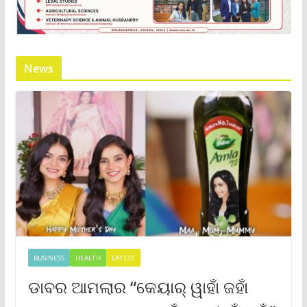
News
BUSINESS
HEALTH
LATEST
ଡାବର ଆମଲାର “କେୟାର୍ ୱାହାଁ ଜହାଁ