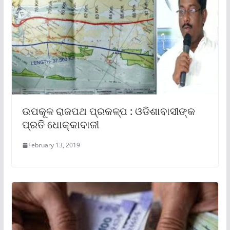
ଉପକୂଳ ରାଜପଥ ପ୍ରକଳ୍ପ : ଓଡିଶାବାସୀଙ୍କ
ପ୍ରତି ଧୋକ୍କାବାଜୀ
February 13, 2019