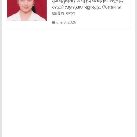
ମୁଖ ସ୍ୱାସ୍ଥ୍ୟ ଓ ତ୍ୱଚା ସମସ୍ୟାର ଅଦୃଶ୍ୟ
ସମ୍ପର୍କ :ପ୍ରଖ୍ୟାତ ସ୍ୱାସ୍ଥ୍ୟ ବିଶେଷଜ୍ଞ ଡା.
ସୋନିଆ ଦତ୍ତ
June 8, 2026