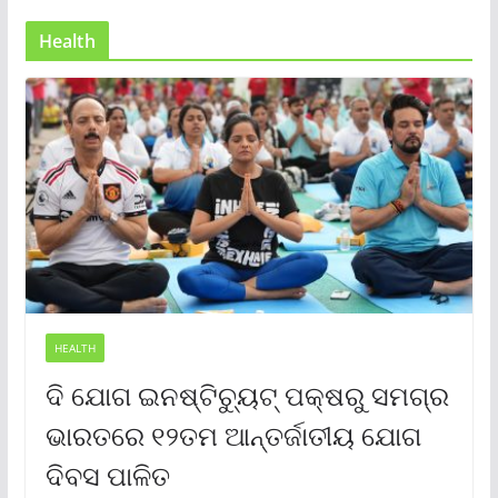
Health
HEALTH
ଦି ଯୋଗ ଇନଷ୍ଟିଚ୍ୟୁଟ୍ ପକ୍ଷରୁ ସମଗ୍ର
ଭାରତରେ ୧୨ତମ ଆନ୍ତର୍ଜାତୀୟ ଯୋଗ
ଦିବସ ପାଳିତ