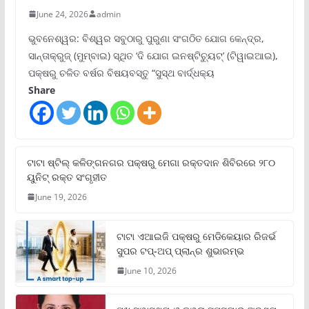
June 24, 2026
admin
ଭୁବନେଶ୍ୱର: ବିଶ୍ୱର ସବୁଠାରୁ ପୁରୁଣା ସଂଗଠିତ ଯୋଗ କେନ୍ଦ୍ର,
ସାନ୍ତାକ୍ରୁଜ୍ (ମୁମ୍ବାଇ) ସ୍ଥିତ ‘ଦି ଯୋଗ ଇନଷ୍ଟିଚ୍ୟୁଟ୍‌’ (ଟିୱାଇଆଇ),
ପକ୍ଷରୁ ଚଳିତ ବର୍ଷର ବିଷୟବସ୍ତୁ “ସୁସ୍ଥ ବାର୍ଦ୍ଧକ୍ୟ
Share
ଟାଟା ଷ୍ଟିଲ୍‌ କଳିଙ୍ଗନଗର ପକ୍ଷରୁ ମେଗା ରକ୍ତଦାନ ଶିବିରରେ ୨୮୦
ୟୁନିଟ୍‌ ରକ୍ତ ସଂଗୃହୀତ
June 19, 2026
ଟାଟା ଏଆଇଜି ପକ୍ଷରୁ ମେଡିକେୟାର ରିଜର୍ଭ
ସୁପର ଟପ୍‌-ଅପ୍ ପ୍ଲାନ୍‌ର ଶୁଭାରମ୍ଭ
June 10, 2026