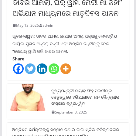
ଡାବର ଆମଲା, ଘର୍ ୱାହାଁ ମେରୀ ମାଁ ଜହାଁ”
ଅଭିଯାନ ମାଧ୍ୟମରେ ମାତୃଦିବସ ପାଳନ
May 13, 2026
admin
ଭୁବନେଶ୍ୱର: ଡାବର ଆମଲା ହେୟାର ଅଏଲ୍ ପକ୍ଷରୁ ଲୋକପ୍ରିୟ
ଗାୟିକା ଯୁଗଳ ଅନ୍ତରା ନନ୍ଦୀ ଏବଂ ଅଙ୍କିତା ନନ୍ଦୀଙ୍କୁ ନେଇ
“କେୟାର୍ ୱାହାଁ ଜହାଁ ଡାବର ଆମଲା,
Share
ମୁଖ୍ୟମନ୍ତ୍ରୀ ନାୟାବ ସିଂହ ସଇନୀଙ୍କ
ନେତୃତ୍ୱରେ ହରିୟାଣାରେ ଜନ କୈନ୍ଦ୍ରୀକ
ସଂସ୍କାର ତ୍ୱରାନ୍ୱିତ
September 3, 2025
ଅଗ୍ନିଶମ କର୍ମଚାରୀଙ୍କୁ ସମ୍ମାନ ଜଣାଇ ଟାଟା ଷ୍ଟିଲ କଳିଙ୍ଗନଗର
ପକ୍ଷରୁ ଜାତୀୟ ଅଗ୍ନିଶମ ସେବା ସପ୍ତାହ ପାଳିତ