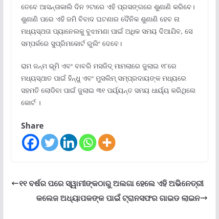
ତେବେ ଆସନ୍ତାକାଲି ଦିନ ୨ଟାରେ ଏହି ପ୍ରସଙ୍ଗରେ ଶୁଣାଣି କରିବେ।
ଶୁଣାଣି ପରେ ଏହି ଜମି ବିବାଦ ଘଟଣାର ଦୈନିକ ଶୁଣାଣି ହେବ ନା
ମଧ୍ୟସ୍ଥତା ପ୍ୟାନେଲକୁ ବୁଝାମଣା ପାଇଁ ଅଧିକ ସମୟ ଦିଆଯିବ, ସେ
ସମ୍ପର୍କରେ ସୁପ୍ରିମକୋର୍ଟ ରୁଲିଂ ଦେବେ।
ରାମ ଜନ୍ମ ଭୂମି ଏବଂ ବାବରି ମସଜିଦ୍ ମାମଲାରେ ଜୁଲାଇ ୧୮ରେ
ମଧ୍ୟସ୍ଥାତ ପାଇଁ ହିନ୍ଧୁ ଏବଂ ମୁସଲିମ୍ ସମ୍ପ୍ରଦାୟଙ୍କ ମଧ୍ୟରେ
ସହମତି ଲୋଡିବା ପାଇଁ ଜୁଲାଇ ୩୧ ପର୍ୟ୍ୟନ୍ତ ସମୟ ଧାର୍ୟ୍ୟ କରିଥିଲେ
କୋର୍ଟ ।
Share
୧୧ ବର୍ଷର ପରେ ସ୍ୱାମୀଙ୍କଠାରୁ ଅଲଗା ହେଲେ ଏହି ଅଭିନେତ୍ରୀ
କଲେଜ ଅଧ୍ୟାପକଙ୍କ ପାଇଁ ଟ୍ରାନସଫର ଗାଇଡ ଲାଇନ