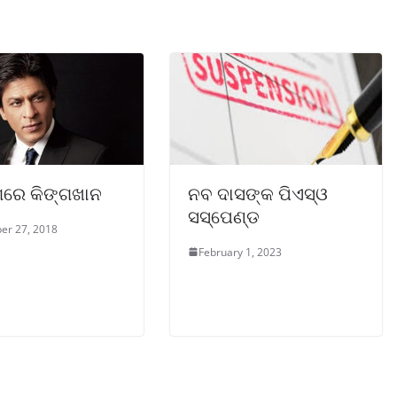
ଗରେ କିଙ୍ଗଖାନ
ନବ ଦାସଙ୍କ ପିଏସ୍‌ଓ
ସସ୍‌ପେଣ୍ଡ
er 27, 2018
February 1, 2023