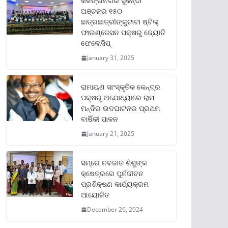
କଳିଙ୍ଗନଗର ସୁକିନ୍ଦା
ଅଞ୍ଚଳର ୧୫୦
ଛାତ୍ରଛାତ୍ରୀଙ୍କୁଟାଟା ଷ୍ଟିଲ୍
ଫାଉଣ୍ଡେସନ ପକ୍ଷରୁ ଜ୍ୟୋତି
ଫେଲୋସିପ୍‌
January 31, 2025
ରାମାୟଣ ସାଂସ୍କୃତିକ କେନ୍ଦ୍ର
ପକ୍ଷରୁ ଅଯୋଧ୍ୟାରେ ରାମ
ମନ୍ଦିର ଉଦଘାଟନର ପ୍ରଥମ
ବାର୍ଷିକୀ ପାଳନ
January 21, 2025
ସମ୍‌ରେ ନବଜାତ ଶିଶୁଙ୍କ
କ୍ଷେତ୍ରରେ ପୁର୍ନଜୀବନ
ପ୍ରଶିକ୍ଷଣ କାର୍ଯ୍ୟକ୍ରମ
ଆୟୋଜିତ
December 26, 2024