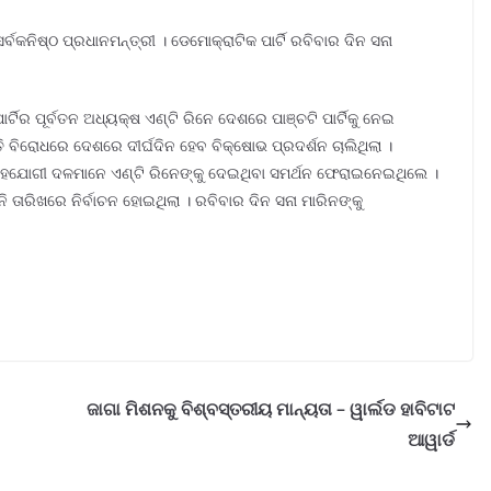
ବକନିଷ୍ଠ ପ୍ରଧାନମନ୍ତ୍ରୀ । ଡେମୋକ୍ରାଟିକ ପାର୍ଟି ରବିବାର ଦିନ ସନା
୍ଟିର ପୂର୍ବତନ ଅଧ୍ୟକ୍ଷ ଏଣ୍ଟି ରିନେ ଦେଶରେ ପାଞ୍ଚଟି ପାର୍ଟିକୁ ନେଇ
 ବିରୋଧରେ ଦେଶରେ ଦୀର୍ଘଦିନ ହେବ ବିକ୍ଷୋଭ ପ୍ରଦର୍ଶନ ଚାଲିଥିଲା ।
ସହଯୋଗୀ ଦଳମାନେ ଏଣ୍ଟି ରିନେଙ୍କୁ ଦେଇଥିବା ସମର୍ଥନ ଫେରାଇନେଇଥିଲେ ।
ତାରିଖରେ ନିର୍ବାଚନ ହୋଇଥିଲା । ରବିବାର ଦିନ ସନା ମାରିନଙ୍କୁ
ଜାଗା ମିଶନକୁ ବିଶ୍ବସ୍ତରୀୟ ମାନ୍ୟତା – ୱାର୍ଲଡ ହାବିଟାଟ
ଆୱାର୍ଡ