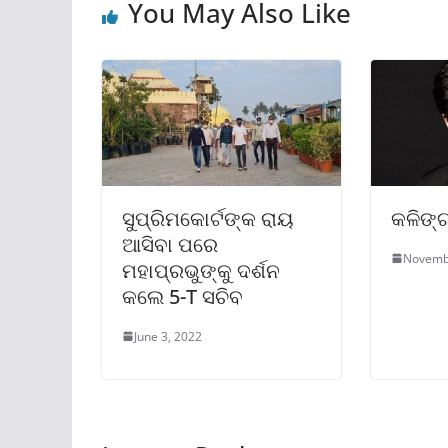
You May Also Like
ସୁପ୍ରିମକୋର୍ଟଙ୍କ ରାୟ
କଳିଙ୍
ଆସିବା ପରେ
Novemb
ମହାପ୍ରଭୁଙ୍କୁ ଦର୍ଶନ
କଲେ 5-T ସଚିବ
June 3, 2022