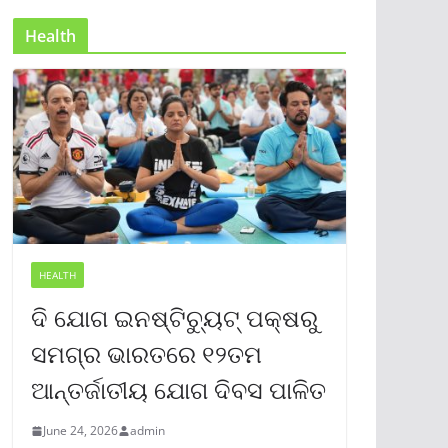
Health
HEALTH
ଦି ଯୋଗ ଇନଷ୍ଟିଚ୍ୟୁଟ୍ ପକ୍ଷରୁ
ସମଗ୍ର ଭାରତରେ ୧୨ତମ
ଆନ୍ତର୍ଜାତୀୟ ଯୋଗ ଦିବସ ପାଳିତ
June 24, 2026
admin