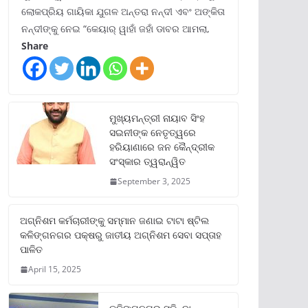
ଲୋକପ୍ରିୟ ଗାୟିକା ଯୁଗଳ ଅନ୍ତରା ନନ୍ଦୀ ଏବଂ ଅଙ୍କିତା
ନନ୍ଦୀଙ୍କୁ ନେଇ “କେୟାର୍ ୱାହାଁ ଜହାଁ ଡାବର ଆମଲା,
Share
ମୁଖ୍ୟମନ୍ତ୍ରୀ ନାୟାବ ସିଂହ
ସଇନୀଙ୍କ ନେତୃତ୍ୱରେ
ହରିୟାଣାରେ ଜନ କୈନ୍ଦ୍ରୀକ
ସଂସ୍କାର ତ୍ୱରାନ୍ୱିତ
September 3, 2025
ଅଗ୍ନିଶମ କର୍ମଚାରୀଙ୍କୁ ସମ୍ମାନ ଜଣାଇ ଟାଟା ଷ୍ଟିଲ
କଳିଙ୍ଗନଗର ପକ୍ଷରୁ ଜାତୀୟ ଅଗ୍ନିଶମ ସେବା ସପ୍ତାହ
ପାଳିତ
April 15, 2025