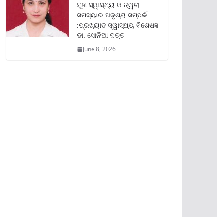
ମୁଖ ସ୍ୱାସ୍ଥ୍ୟ ଓ ତ୍ୱଚା
ସମସ୍ୟାର ଅଦୃଶ୍ୟ ସମ୍ପର୍କ
:ପ୍ରଖ୍ୟାତ ସ୍ୱାସ୍ଥ୍ୟ ବିଶେଷଜ୍ଞ
ଡା. ସୋନିଆ ଦତ୍ତ
June 8, 2026