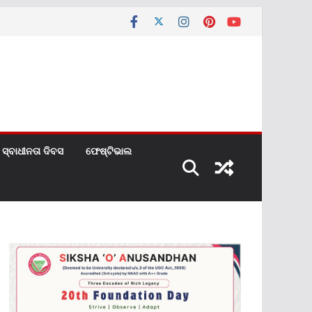
ସ୍ବାଧୀନତା ଦିବସ
ଫେଷ୍ଟିଭାଲ