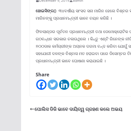
December 9, 2019
admin
ହୋଇସିଙ୍ଗ()
୩୪ବର୍ଷୀୟ ସାଂସଦ ସନା ମାରିନ ହେଲେ ବିଶ୍ବର ସର୍
ମାରିନଙ୍କୁ ପ୍ରଧାନମନ୍ତ୍ରୀ ଭାବେ ଚୟନ କରିଛି ।
ଫିନଲାଣ୍ଡର ପୂର୍ବତନ ପ୍ରଧାନମନ୍ତ୍ରୀ ତଥା ଡେମୋକ୍ରୋଟିକ ପାର
ଗଠବନ୍ଧନ ସରକାର ଚଳାଉଥିଲେ । କିନ୍ତୁ ଏଣ୍ଟି ରିନେଙ୍କ ନୀତି
୭୦୦ଡାକ କର୍ମଚାରୀଙ୍କ ଅଚାନକ ଦରମା ବନ୍ଦ କରିବା ଯୋଗୁଁ 
ସହଯୋଗୀ ଦଳଙ୍କ ବିଶ୍ବାସ ମତ ହରାଇବା ପରେ ଡିସେମ୍ବର ତିନି 
ପ୍ରଧାନମନ୍ତ୍ରୀ ଭାବେ ଘୋଷଣା କରାଯାଇଛି ।
Share
ପୋଲିସ ଡିଜି ଭାବେ ଦାୟିତ୍ୱ ଗ୍ରହଣ କଲେ ଅଭୟ