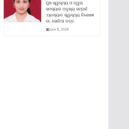
ମୁଖ ସ୍ୱାସ୍ଥ୍ୟ ଓ ତ୍ୱଚା
ସମସ୍ୟାର ଅଦୃଶ୍ୟ ସମ୍ପର୍କ
:ପ୍ରଖ୍ୟାତ ସ୍ୱାସ୍ଥ୍ୟ ବିଶେଷଜ୍ଞ
ଡା. ସୋନିଆ ଦତ୍ତ
June 8, 2026