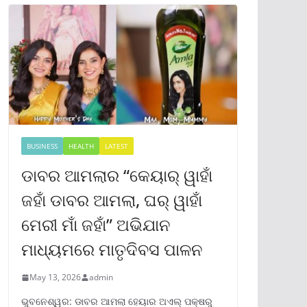
BUSINESS
HEALTH
LATEST
ଡାବର ଆମଲାର “କେୟାର୍ ୱାହାଁ
ଜହାଁ ଡାବର ଆମଲା, ଘର୍ ୱାହାଁ
ମେରୀ ମାଁ ଜହାଁ” ଅଭିଯାନ
ମାଧ୍ୟମରେ ମାତୃଦିବସ ପାଳନ
May 13, 2026
admin
ଭୁବନେଶ୍ୱର: ଡାବର ଆମଲା ହେୟାର ଅଏଲ୍ ପକ୍ଷରୁ