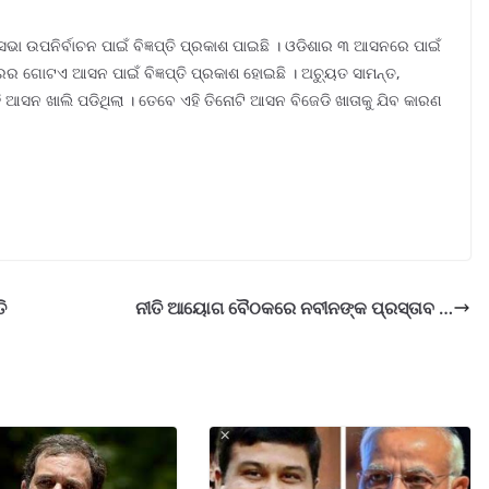
ଭା ଉପନିର୍ବାଚନ ପାଇଁ ବିଜ୍ଞପ୍ତି ପ୍ରକାଶ ପାଇଛି । ଓଡିଶାର ୩ ଆସନରେ ପାଇଁ
ହାରର ଗୋଟଏ ଆସନ ପାଇଁ ବିଜ୍ଞପ୍ତି ପ୍ରକାଶ ହୋଇଛି । ଅଚ୍ୟୁତ ସାମନ୍ତ,
ସନ ଖାଲି ପଡିଥିଲା । ତେବେ ଏହି ତିନୋଟି ଆସନ ବିଜେଡି ଖାତାକୁ ଯିବ କାରଣ
ି
ନୀତି ଆୟୋଗ ବୈଠକରେ ନବୀନଙ୍କ ପ୍ରସ୍ତାବ …