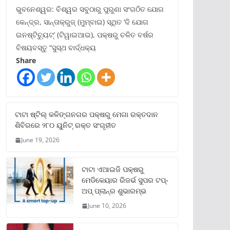
ଭୁବନେଶ୍ୱର: ବିଶ୍ୱର ସବୁଠାରୁ ପୁରୁଣା ସଂଗଠିତ ଯୋଗ
କେନ୍ଦ୍ର, ସାନ୍ତାକ୍ରୁଜ୍ (ମୁମ୍ବାଇ) ସ୍ଥିତ ‘ଦି ଯୋଗ
ଇନଷ୍ଟିଚ୍ୟୁଟ୍‌’ (ଟିୱାଇଆଇ), ପକ୍ଷରୁ ଚଳିତ ବର୍ଷର
ବିଷୟବସ୍ତୁ “ସୁସ୍ଥ ବାର୍ଦ୍ଧକ୍ୟ
Share
ଟାଟା ଷ୍ଟିଲ୍‌ କଳିଙ୍ଗନଗର ପକ୍ଷରୁ ମେଗା ରକ୍ତଦାନ
ଶିବିରରେ ୨୮୦ ୟୁନିଟ୍‌ ରକ୍ତ ସଂଗୃହୀତ
June 19, 2026
ଟାଟା ଏଆଇଜି ପକ୍ଷରୁ
ମେଡିକେୟାର ରିଜର୍ଭ ସୁପର ଟପ୍‌-
ଅପ୍ ପ୍ଲାନ୍‌ର ଶୁଭାରମ୍ଭ
June 10, 2026