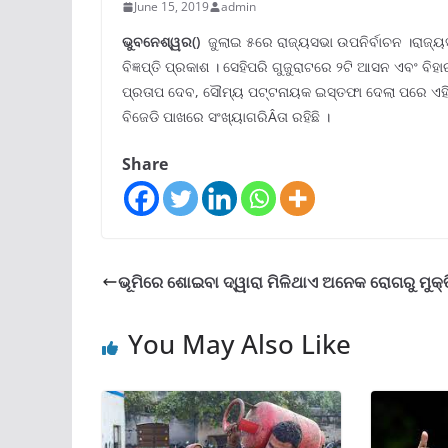
June 15, 2019
admin
ଭୁବନେଶ୍ୱର()
ଜୁଲାଇ ୫ରେ ରାଜ୍ୟସଭା ଉପନିର୍ବାଚନ ।ରାଜ୍ୟସ
ବିଜ୍ଞପ୍ତି ପ୍ରକାଶ । ସେହିପରି ଗୁଜୁରାଟରେ ୨ଟି ଆସନ ଏବଂ ବି
ପ୍ରତାପ ଦେବ, ସୌମ୍ୟ ପଟ୍ଟନାୟକ ଇସ୍ତଫା ଦେଲା ପରେ ଏହି ଆ
ବିଜେଡି ପାଖରେ ସଂଖ୍ୟାଗରିÂତା ରହିଛି ।
Share
ଭୂମିରେ ଶୋଇବା ଦ୍ୱାରା ମିଳିଥାଏ ଅନେକ ରୋଗରୁ ମୁକ୍ତ
You May Also Like