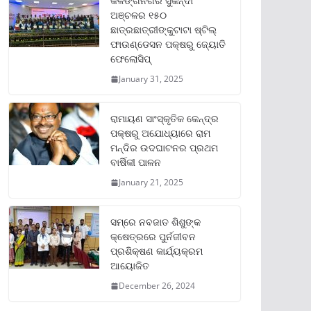
କଳିଙ୍ଗନଗର ସୁକିନ୍ଦା
ଅଞ୍ଚଳର ୧୫୦
ଛାତ୍ରଛାତ୍ରୀଙ୍କୁଟାଟା ଷ୍ଟିଲ୍
ଫାଉଣ୍ଡେସନ ପକ୍ଷରୁ ଜ୍ୟୋତି
ଫେଲୋସିପ୍‌
January 31, 2025
ରାମାୟଣ ସାଂସ୍କୃତିକ କେନ୍ଦ୍ର
ପକ୍ଷରୁ ଅଯୋଧ୍ୟାରେ ରାମ
ମନ୍ଦିର ଉଦଘାଟନର ପ୍ରଥମ
ବାର୍ଷିକୀ ପାଳନ
January 21, 2025
ସମ୍‌ରେ ନବଜାତ ଶିଶୁଙ୍କ
କ୍ଷେତ୍ରରେ ପୁର୍ନଜୀବନ
ପ୍ରଶିକ୍ଷଣ କାର୍ଯ୍ୟକ୍ରମ
ଆୟୋଜିତ
December 26, 2024