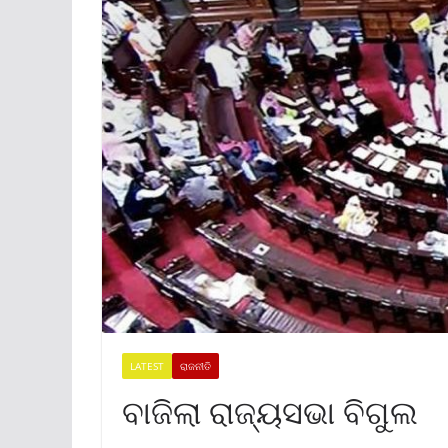
LATEST
ରାଜନୀତି
ବାଜିଲା ରାଜ୍ୟସଭା ବିଗୁଲ