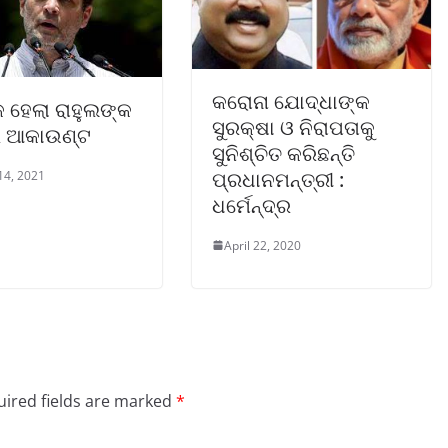
କରୋନା ଯୋଦ୍ଧାଙ୍କ
ହେଲା ରାହୁଲଙ୍କ
ସୁରକ୍ଷା ଓ ନିରାପତାକୁ
ର ଆକାଉଣ୍ଟ
ସୁନିଶ୍ଚିତ କରିଛନ୍ତି
ପ୍ରଧାନମନ୍ତ୍ରୀ :
14, 2021
ଧର୍ମେନ୍ଦ୍ର
April 22, 2020
ired fields are marked
*