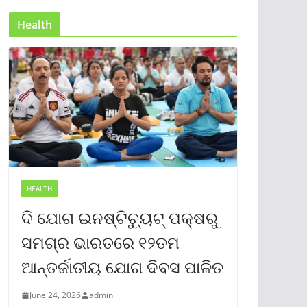
Health
HEALTH
ଦି ଯୋଗ ଇନଷ୍ଟିଚ୍ୟୁଟ୍ ପକ୍ଷରୁ
ସମଗ୍ର ଭାରତରେ ୧୨ତମ
ଆନ୍ତର୍ଜାତୀୟ ଯୋଗ ଦିବସ ପାଳିତ
June 24, 2026
admin