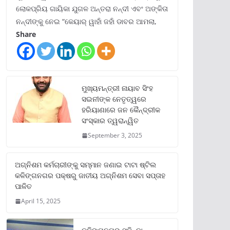
ଲୋକପ୍ରିୟ ଗାୟିକା ଯୁଗଳ ଅନ୍ତରା ନନ୍ଦୀ ଏବଂ ଅଙ୍କିତା
ନନ୍ଦୀଙ୍କୁ ନେଇ “କେୟାର୍ ୱାହାଁ ଜହାଁ ଡାବର ଆମଲା,
Share
ମୁଖ୍ୟମନ୍ତ୍ରୀ ନାୟାବ ସିଂହ
ସଇନୀଙ୍କ ନେତୃତ୍ୱରେ
ହରିୟାଣାରେ ଜନ କୈନ୍ଦ୍ରୀକ
ସଂସ୍କାର ତ୍ୱରାନ୍ୱିତ
September 3, 2025
ଅଗ୍ନିଶମ କର୍ମଚାରୀଙ୍କୁ ସମ୍ମାନ ଜଣାଇ ଟାଟା ଷ୍ଟିଲ
କଳିଙ୍ଗନଗର ପକ୍ଷରୁ ଜାତୀୟ ଅଗ୍ନିଶମ ସେବା ସପ୍ତାହ
ପାଳିତ
April 15, 2025