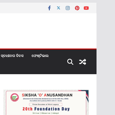
ସ୍ବାଧୀନତା ଦିବସ
ଫେଷ୍ଟିଭାଲ