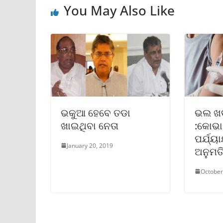
You May Also Like
ଭକୁଆ ହେବେ ତଡା
ଭଲ ଖ
ଖାଇଥିବା ନେତା
:କୋଭା
ପର୍ଯ୍ୟ
January 20, 2019
ଅନୁମତ
October