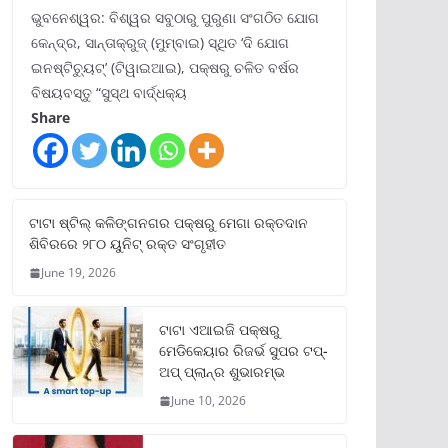
ଭୁବନେଶ୍ୱର: ବିଶ୍ୱର ସବୁଠାରୁ ପୁରୁଣା ସଂଗଠିତ ଯୋଗ
କେନ୍ଦ୍ର, ସାନ୍ତାକ୍ରୁଜ୍ (ମୁମ୍ବାଇ) ସ୍ଥିତ ‘ଦି ଯୋଗ
ଇନଷ୍ଟିଚ୍ୟୁଟ୍‌’ (ଟିୱାଇଆଇ), ପକ୍ଷରୁ ଚଳିତ ବର୍ଷର
ବିଷୟବସ୍ତୁ “ସୁସ୍ଥ ବାର୍ଦ୍ଧକ୍ୟ
Share
ଟାଟା ଷ୍ଟିଲ୍‌ କଳିଙ୍ଗନଗର ପକ୍ଷରୁ ମେଗା ରକ୍ତଦାନ
ଶିବିରରେ ୨୮୦ ୟୁନିଟ୍‌ ରକ୍ତ ସଂଗୃହୀତ
June 19, 2026
ଟାଟା ଏଆଇଜି ପକ୍ଷରୁ
ମେଡିକେୟାର ରିଜର୍ଭ ସୁପର ଟପ୍‌-
ଅପ୍ ପ୍ଲାନ୍‌ର ଶୁଭାରମ୍ଭ
June 10, 2026