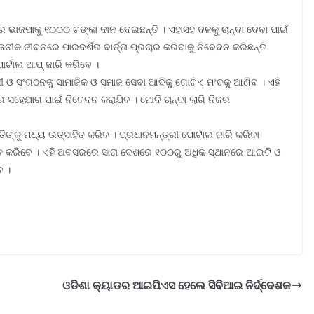
 ଭାଜପାକୁ ୧୦୦୦ ଟଙ୍କା ଦାନ ଦେଇଛନ୍ତି । ଏହାସହ ଦଳକୁ ଚାନ୍ଦା ଦେବା ପାଇଁ
ଜନୀକ ଜୀବନରେ ପାରଦର୍ଶିତା ବାର୍ତ୍ତା ପ୍ରଚାର କରିବାକୁ ନିବେଦନ କରିଛନ୍ତି
ୋର୍ଟାଲ ଆପ୍ ଜାରି କରିବେ ।
 ଓ ସଂଗଠନକୁ ସାମାଜିକ ଓ ସମାଜ ସେବା ଆଦିକୁ ଗୋଟିଏ ମଂଚକୁ ଆଣିବ । ଏହି
ସହେଯାଗ ପାଇଁ ନିବେଦନ କରାଯିବ । ମୋଦି ଚାନ୍ଦା ଲାଗି ନିଜର
ତିଙ୍କୁ ମଧ୍ୟ ଉତ୍ସାହିତ କରିବ । ପ୍ରଧାନମନ୍ତ୍ରୀ ପୋର୍ଟାଲ ଜାରି କରିବା
ତ କରିବେ । ଏହି ଅବସରରେ ସାରା ଦେଶରେ ୧୦୦ରୁ ଅଧିକ ସ୍ଥାନରେ ଆଇଟି ଓ
େ ।
ଓଡିଶା କ୍ୟାଡର ଆଇପିଏସ ହେଲେ ସିବିଆଇ ନିର୍ଦ୍ଦେଶକ