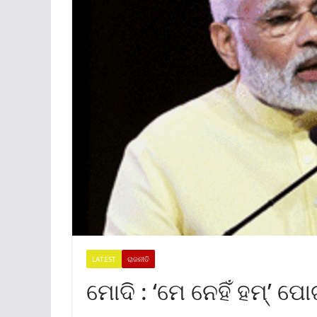
LATEST
ରାଜନୀତି
ମୋଦି : ‘ମେ ନେହିଁ ହମ୍’ ପୋର୍