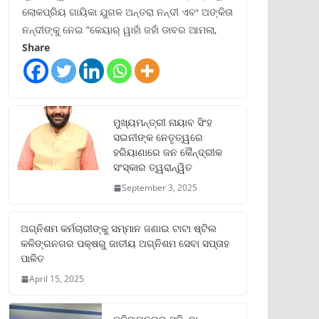
ଲୋକପ୍ରିୟ ଗାୟିକା ଯୁଗଳ ଅନ୍ତରା ନନ୍ଦୀ ଏବଂ ଅଙ୍କିତା
ନନ୍ଦୀଙ୍କୁ ନେଇ “କେୟାର୍ ୱାହାଁ ଜହାଁ ଡାବର ଆମଲା,
Share
ମୁଖ୍ୟମନ୍ତ୍ରୀ ନାୟାବ ସିଂହ
ସଇନୀଙ୍କ ନେତୃତ୍ୱରେ
ହରିୟାଣାରେ ଜନ କୈନ୍ଦ୍ରୀକ
ସଂସ୍କାର ତ୍ୱରାନ୍ୱିତ
September 3, 2025
ଅଗ୍ନିଶମ କର୍ମଚାରୀଙ୍କୁ ସମ୍ମାନ ଜଣାଇ ଟାଟା ଷ୍ଟିଲ
କଳିଙ୍ଗନଗର ପକ୍ଷରୁ ଜାତୀୟ ଅଗ୍ନିଶମ ସେବା ସପ୍ତାହ
ପାଳିତ
April 15, 2025