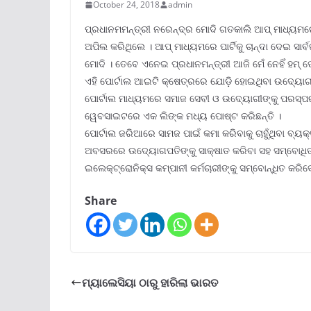
October 24, 2018
admin
ପ୍ରଧାନମମନ୍ତ୍ରୀ ନରେନ୍ଦ୍ର ମୋଦି ଗତକାଲି ଆପ୍ ମାଧ୍ୟମରେ
ଅପିଲ କରିଥିଲେ । ଆପ୍ ମାଧ୍ୟମରେ ପାର୍ଟିକୁ ଚାନ୍ଦା ଦେଇ ସାର୍ବ
ମୋଦି । ତେବେ ଏନେଇ ପ୍ରଧାନମନ୍ତ୍ରୀ ଆଜି ମେଁ ନେହିଁ ହମ୍ ପ
ଏହି ପୋର୍ଟାଲ ଆଇଟି କ୍ଷେତ୍ରରେ ଯୋଡ଼ି ହୋଇଥିବା ଉଦ୍ୟୋଗୀ
ପୋର୍ଟାଲ ମାଧ୍ୟମରେ ସମାଜ ସେବୀ ଓ ଉଦ୍ୟୋଗୀଙ୍କୁ ପରସ୍ପର 
ୱେବସାଇଟରେ ଏକ ଲିଙ୍କ ମଧ୍ୟ ପୋଷ୍ଟ କରିଛନ୍ତି ।
ପୋର୍ଟାଲ ଜରିଆରେ ସାମଜ ପାଇଁ କମା କରିବାକୁ ଚାହୁଁଥିବା ବ୍ୟକ୍
ଅବସରରେ ଉଦ୍ୟୋଗପତିଙ୍କୁ ସାକ୍ଷାତ କରିବା ସହ ସମ୍ବୋଧି
ଇଲେକ୍ଟ୍ରୋନିକ୍ସ କମ୍ପାନୀ କର୍ମଚାରୀଙ୍କୁ ସମ୍ବୋନ୍ଧିତ କରିବ
Share
ମ୍ୟାଲେସିୟା ଠାରୁ ହାରିଲା ଭାରତ