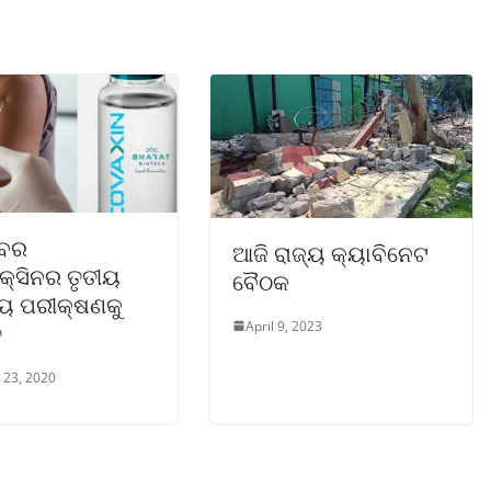
ବର
ଆଜି ରାଜ୍ୟ କ୍ୟାବିନେଟ
କ୍ସିନର ତୃତୀୟ
ବୈଠକ
ାୟ ପରୀକ୍ଷଣକୁ
April 9, 2023
ି
 23, 2020