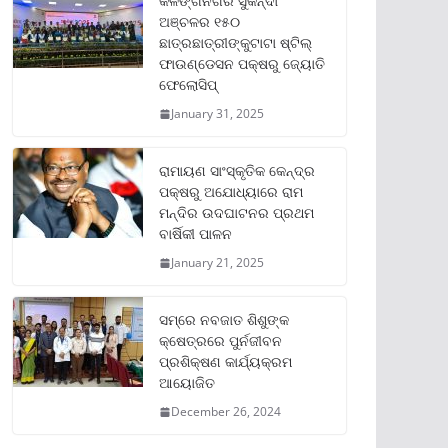
କଳିଙ୍ଗନଗର ସୁକିନ୍ଦା
ଅଞ୍ଚଳର ୧୫୦
ଛାତ୍ରଛାତ୍ରୀଙ୍କୁଟାଟା ଷ୍ଟିଲ୍
ଫାଉଣ୍ଡେସନ ପକ୍ଷରୁ ଜ୍ୟୋତି
ଫେଲୋସିପ୍‌
January 31, 2025
ରାମାୟଣ ସାଂସ୍କୃତିକ କେନ୍ଦ୍ର
ପକ୍ଷରୁ ଅଯୋଧ୍ୟାରେ ରାମ
ମନ୍ଦିର ଉଦଘାଟନର ପ୍ରଥମ
ବାର୍ଷିକୀ ପାଳନ
January 21, 2025
ସମ୍‌ରେ ନବଜାତ ଶିଶୁଙ୍କ
କ୍ଷେତ୍ରରେ ପୁର୍ନଜୀବନ
ପ୍ରଶିକ୍ଷଣ କାର୍ଯ୍ୟକ୍ରମ
ଆୟୋଜିତ
December 26, 2024