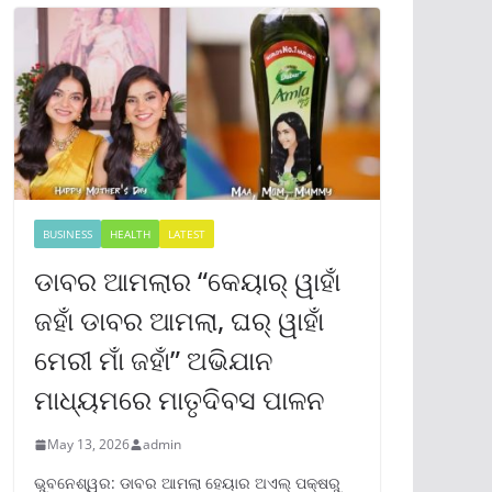
BUSINESS
HEALTH
LATEST
ଡାବର ଆମଲାର “କେୟାର୍ ୱାହାଁ
ଜହାଁ ଡାବର ଆମଲା, ଘର୍ ୱାହାଁ
ମେରୀ ମାଁ ଜହାଁ” ଅଭିଯାନ
ମାଧ୍ୟମରେ ମାତୃଦିବସ ପାଳନ
May 13, 2026
admin
ଭୁବନେଶ୍ୱର: ଡାବର ଆମଲା ହେୟାର ଅଏଲ୍ ପକ୍ଷରୁ