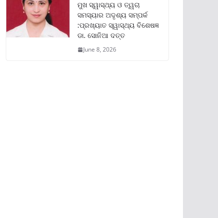
ମୁଖ ସ୍ୱାସ୍ଥ୍ୟ ଓ ତ୍ୱଚା
ସମସ୍ୟାର ଅଦୃଶ୍ୟ ସମ୍ପର୍କ
:ପ୍ରଖ୍ୟାତ ସ୍ୱାସ୍ଥ୍ୟ ବିଶେଷଜ୍ଞ
ଡା. ସୋନିଆ ଦତ୍ତ
June 8, 2026