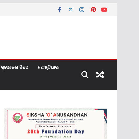
ସ୍ବାଧୀନତା ଦିବସ
ଫେଷ୍ଟିଭାଲ