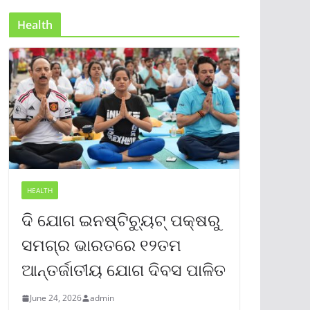
Health
HEALTH
ଦି ଯୋଗ ଇନଷ୍ଟିଚ୍ୟୁଟ୍ ପକ୍ଷରୁ
ସମଗ୍ର ଭାରତରେ ୧୨ତମ
ଆନ୍ତର୍ଜାତୀୟ ଯୋଗ ଦିବସ ପାଳିତ
June 24, 2026
admin