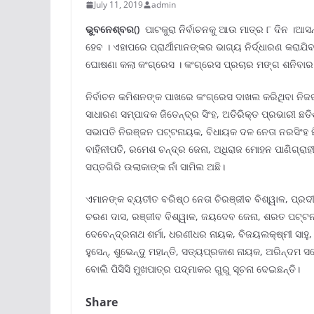
July 11, 2019
admin
ଭୁବନେଶ୍ବର()
ପାଟକୁରା ନିର୍ବାଚନକୁ ଆଉ ମାତ୍ର ୮ ଦିନ ।ଆସ
ହେବ । ଏହାପରେ ପ୍ରାର୍ଥୀମାନଙ୍କର ଭାଗ୍ୟ ନିର୍ଦ୍ଧାରଣ କରାଯିବ
ଘୋଷଣା କଲା କଂଗ୍ରେସ । କଂଗ୍ରେସ ପ୍ରଚାର ମଙ୍ଗ ଶନିବାର ଠ
ନିର୍ବାଚନ କମିଶନଙ୍କ ପାଖରେ କଂଗ୍ରେସ ଦାଖଲ କରିଥିବା ନିଜ
ସାଧାରଣ ସମ୍ପାଦକ ଜିତେନ୍ଦ୍ର ସିଂହ, ଅତିରିକ୍ତ ପ୍ରଭାରୀ ଛତିଶ
ସଭାପତି ନିରଞ୍ଜନ ପଟ୍ଟନାୟକ, ବିଧାୟକ ଦଳ ନେତା ନରସିଂହ ମି
ବାହିନୀପତି, ରମେଶ ଚନ୍ଦ୍ର ଜେନା, ଅଧିରାଜ ମୋହନ ପାଣିଗ୍ରାହ
ସପ୍ତଗିରି ଉଲାକାଙ୍କ ନାଁ ସାମିଲ ଅଛି।
ଏମାନଙ୍କ ବ୍ୟତୀତ ବରିଷ୍ଠ ନେତା ଚିରଞ୍ଜୀବ ବିଶ୍ୱାଳ, ପ୍ରଦୀ
ଚରଣ ଦାସ, ରଞ୍ଜୀବ ବିଶ୍ୱାଳ, ଜୟଦେବ ଜେନା, ଶରତ ପଟ୍ଟନା
ଦେବେନ୍ଦ୍ରନାଥ ଶର୍ମା, ଧରଣୀଧର ନାୟକ, ବିଜୟଲକ୍ଷ୍ମୀ ସାହୁ, ବ
ହୁସେନ୍, ଶୁଭେନ୍ଦୁ ମହାନ୍ତି, ସତ୍ୟପ୍ରକାଶ ନାୟକ, ଅରିନ୍ଦମ ସର
ବୋଲି ପିସିସି ମୁଖପାତ୍ର ପଦ୍ମାକର ଗୁରୁ ସୂଚନା ଦେଇଛନ୍ତି।
Share