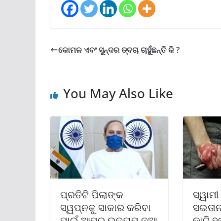
କୋମଳ ଏବଂ ସୁନ୍ଦର ତ୍ବଚା ଚାହୁଁଛନ୍ତି କି ?
You May Also Like
ପ୍ରତିଟି ପିଲାଙ୍କ
ସ୍ୱାମୀ
ସ୍ୱପ୍ନକୁ ସାକାର କରିବା
ସଇତାନ
ପାଇଁ ଆମର ଉଦ୍ୟମ ନୂଆ
କାଟି ହ