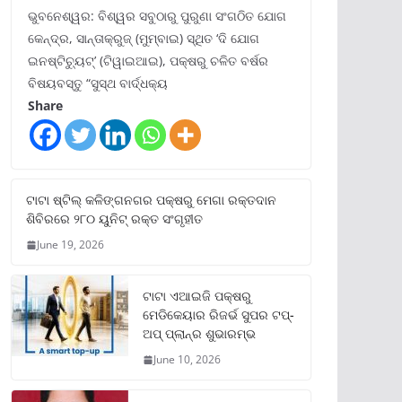
ଭୁବନେଶ୍ୱର: ବିଶ୍ୱର ସବୁଠାରୁ ପୁରୁଣା ସଂଗଠିତ ଯୋଗ
କେନ୍ଦ୍ର, ସାନ୍ତାକ୍ରୁଜ୍ (ମୁମ୍ବାଇ) ସ୍ଥିତ ‘ଦି ଯୋଗ
ଇନଷ୍ଟିଚ୍ୟୁଟ୍‌’ (ଟିୱାଇଆଇ), ପକ୍ଷରୁ ଚଳିତ ବର୍ଷର
ବିଷୟବସ୍ତୁ “ସୁସ୍ଥ ବାର୍ଦ୍ଧକ୍ୟ
Share
ଟାଟା ଷ୍ଟିଲ୍‌ କଳିଙ୍ଗନଗର ପକ୍ଷରୁ ମେଗା ରକ୍ତଦାନ
ଶିବିରରେ ୨୮୦ ୟୁନିଟ୍‌ ରକ୍ତ ସଂଗୃହୀତ
June 19, 2026
ଟାଟା ଏଆଇଜି ପକ୍ଷରୁ
ମେଡିକେୟାର ରିଜର୍ଭ ସୁପର ଟପ୍‌-
ଅପ୍ ପ୍ଲାନ୍‌ର ଶୁଭାରମ୍ଭ
June 10, 2026