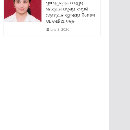
ମୁଖ ସ୍ୱାସ୍ଥ୍ୟ ଓ ତ୍ୱଚା
ସମସ୍ୟାର ଅଦୃଶ୍ୟ ସମ୍ପର୍କ
:ପ୍ରଖ୍ୟାତ ସ୍ୱାସ୍ଥ୍ୟ ବିଶେଷଜ୍ଞ
ଡା. ସୋନିଆ ଦତ୍ତ
June 8, 2026