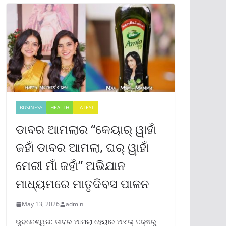
BUSINESS
HEALTH
LATEST
ଡାବର ଆମଲାର “କେୟାର୍ ୱାହାଁ
ଜହାଁ ଡାବର ଆମଲା, ଘର୍ ୱାହାଁ
ମେରୀ ମାଁ ଜହାଁ” ଅଭିଯାନ
ମାଧ୍ୟମରେ ମାତୃଦିବସ ପାଳନ
May 13, 2026
admin
ଭୁବନେଶ୍ୱର: ଡାବର ଆମଲା ହେୟାର ଅଏଲ୍ ପକ୍ଷରୁ