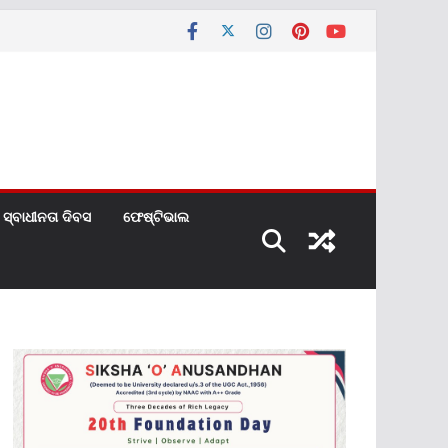
ସ୍ବାଧୀନତା ଦିବସ
ଫେଷ୍ଟିଭାଲ