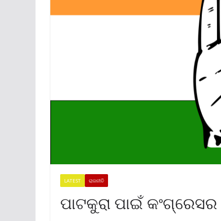
LATEST
ରାଜନୀତି
ପାଟକୁରା ପାଇଁ କଂଗ୍ରେସର