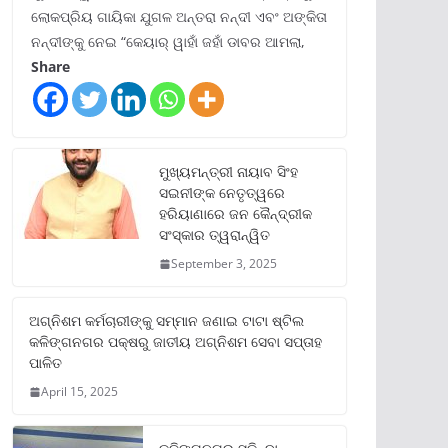
ଲୋକପ୍ରିୟ ଗାୟିକା ଯୁଗଳ ଅନ୍ତରା ନନ୍ଦୀ ଏବଂ ଅଙ୍କିତା
ନନ୍ଦୀଙ୍କୁ ନେଇ “କେୟାର୍ ୱାହାଁ ଜହାଁ ଡାବର ଆମଲା,
Share
ମୁଖ୍ୟମନ୍ତ୍ରୀ ନାୟାବ ସିଂହ
ସଇନୀଙ୍କ ନେତୃତ୍ୱରେ
ହରିୟାଣାରେ ଜନ କୈନ୍ଦ୍ରୀକ
ସଂସ୍କାର ତ୍ୱରାନ୍ୱିତ
September 3, 2025
ଅଗ୍ନିଶମ କର୍ମଚାରୀଙ୍କୁ ସମ୍ମାନ ଜଣାଇ ଟାଟା ଷ୍ଟିଲ
କଳିଙ୍ଗନଗର ପକ୍ଷରୁ ଜାତୀୟ ଅଗ୍ନିଶମ ସେବା ସପ୍ତାହ
ପାଳିତ
April 15, 2025