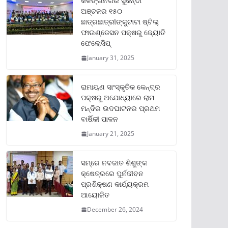
କଳିଙ୍ଗନଗର ସୁକିନ୍ଦା
ଅଞ୍ଚଳର ୧୫୦
ଛାତ୍ରଛାତ୍ରୀଙ୍କୁଟାଟା ଷ୍ଟିଲ୍
ଫାଉଣ୍ଡେସନ ପକ୍ଷରୁ ଜ୍ୟୋତି
ଫେଲୋସିପ୍‌
January 31, 2025
ରାମାୟଣ ସାଂସ୍କୃତିକ କେନ୍ଦ୍ର
ପକ୍ଷରୁ ଅଯୋଧ୍ୟାରେ ରାମ
ମନ୍ଦିର ଉଦଘାଟନର ପ୍ରଥମ
ବାର୍ଷିକୀ ପାଳନ
January 21, 2025
ସମ୍‌ରେ ନବଜାତ ଶିଶୁଙ୍କ
କ୍ଷେତ୍ରରେ ପୁର୍ନଜୀବନ
ପ୍ରଶିକ୍ଷଣ କାର୍ଯ୍ୟକ୍ରମ
ଆୟୋଜିତ
December 26, 2024