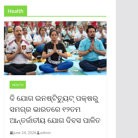
Health
HEALTH
ଦି ଯୋଗ ଇନଷ୍ଟିଚ୍ୟୁଟ୍ ପକ୍ଷରୁ
ସମଗ୍ର ଭାରତରେ ୧୨ତମ
ଆନ୍ତର୍ଜାତୀୟ ଯୋଗ ଦିବସ ପାଳିତ
June 24, 2026
admin