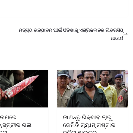
ମତ୍ସ୍ୟ ଉତ୍ପାଦନ ପାଇଁ ଓଡିଶାକୁ ଏଗ୍ରିକଲଚର ଲିଡରସିପ୍‌
ଆଓାର୍ଡ
 ନାମରେ
ଜାଣନ୍ତୁ ରିକ୍ସାବାଲାରୁ
,ସ୍ତ୍ରୀର ଗଳା
କେମିତି ଗ୍ୟାଙ୍ଗଷ୍ଟାର
ତ୍ୟା
ବନିଲା ହାଇଦର