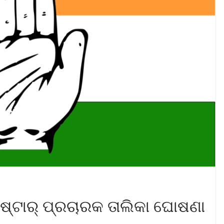
 ଷ୍ଟାର୍ ପ୍ରଚାରକ ତାଲିକା ଘୋଷଣା