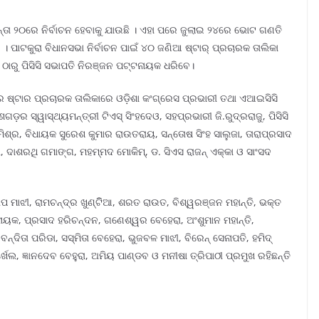
ନ୍ତା ୨୦ରେ ନିର୍ବାଚନ ହେବାକୁ ଯାଉଛି । ଏହା ପରେ ଜୁଲାଇ ୨୪ରେ ଭୋଟ ଗଣତି
 । ପାଟକୁରା ବିଧାନସଭା ନିର୍ବାଚନ ପାଇଁ ୪୦ ଜଣିଆ ଷ୍ଟାର୍ ପ୍ରଚାରକ ତାଲିକା
ାରୁ ପିସିସି ସଭାପତି ନିରଞ୍ଜନ ପଟ୍ଟନାୟକ ଧରିବେ।
ର ଷ୍ଟାର ପ୍ରଚାରକ ତାଲିକାରେ ଓଡ଼ିଶା କଂଗ୍ରେସ ପ୍ରଭାରୀ ତଥା ଏଆଇସିସି
ଗଡ଼ର ସ୍ୱାସ୍ଥ୍ୟମନ୍ତ୍ରୀ ଟିଏସ୍ ସିଂହଦେଓ, ସହପ୍ରଭାରୀ ଜି.ରୁଦ୍ରରାଜୁ, ପିସିସି
ଶ୍ର, ବିଧାୟକ ସୁରେଶ କୁମାର ରାଉତରାୟ, ସନ୍ତୋଷ ସିଂହ ସାଲୁଜା, ତାରାପ୍ରସାଦ
ୀ, ଦାଶରଥି ଗମାଙ୍ଗ, ମହମ୍ମଦ ମୋକିମ୍, ଡ. ସିଏସ ରାଜନ୍ ଏକ୍କା ଓ ସାଂସଦ
ପ ମାଝୀ, ରାମଚନ୍ଦ୍ର ଖୁଣ୍ଟିିଆ, ଶରତ ରାଉତ, ବିଶ୍ୱରଞ୍ଜନ ମହାନ୍ତି, ଭକ୍ତ
ୟକ, ପ୍ରସାଦ ହରିଚନ୍ଦନ, ଗଣେଶ୍ୱର ବେହେରା, ଅଂଶୁମାନ ମହାନ୍ତି,
ନ୍ଦିତା ପରିଡା, ସସ୍ମିତା ବେହେରା, ଭୁଜବଳ ମାଝୀ, ବିରେନ୍ ସେନାପତି, ହମିଦ୍
୍ଖେଲ, ଜ୍ଞାନଦେବ ବେହୁରା, ଅମିୟ ପାଣ୍ଡବ ଓ ମନୀଷା ତ୍ରିପାଠୀ ପ୍ରମୁଖ ରହିଛନ୍ତି