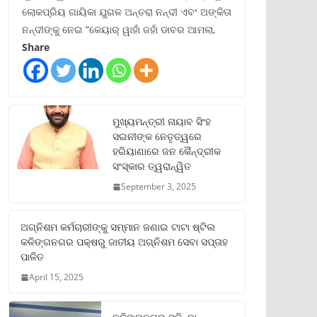
ଲୋକପ୍ରିୟ ଗାୟିକା ଯୁଗଳ ଅନ୍ତରା ନନ୍ଦୀ ଏବଂ ଅଙ୍କିତା
ନନ୍ଦୀଙ୍କୁ ନେଇ “କେୟାର୍ ୱାହାଁ ଜହାଁ ଡାବର ଆମଲା,
Share
ମୁଖ୍ୟମନ୍ତ୍ରୀ ନାୟାବ ସିଂହ
ସଇନୀଙ୍କ ନେତୃତ୍ୱରେ
ହରିୟାଣାରେ ଜନ କୈନ୍ଦ୍ରୀକ
ସଂସ୍କାର ତ୍ୱରାନ୍ୱିତ
September 3, 2025
ଅଗ୍ନିଶମ କର୍ମଚାରୀଙ୍କୁ ସମ୍ମାନ ଜଣାଇ ଟାଟା ଷ୍ଟିଲ
କଳିଙ୍ଗନଗର ପକ୍ଷରୁ ଜାତୀୟ ଅଗ୍ନିଶମ ସେବା ସପ୍ତାହ
ପାଳିତ
April 15, 2025