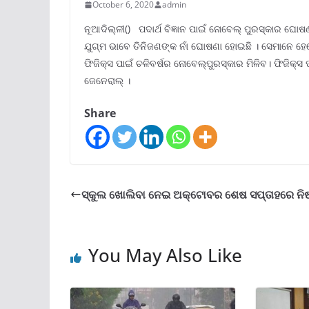
October 6, 2020
admin
ନୂଆଦିଲ୍ଳୀ() ପଦାର୍ଥ ବିଜ୍ଞାନ ପାଇଁ ନୋବେଲ୍‌ ପୁରସ୍କାର ଘୋଷ
ଯୁଗ୍ମ ଭାବେ ତିନିଜଣଙ୍କ ନାଁ ଘୋଷଣା ହୋଇଛି । ସେମାନେ ହ
ଫିଜିକ୍ସ ପାଇଁ ଚଳିବର୍ଷର ନୋବେଲ୍‌ପୁରସ୍କାର ମିଳିବ। ଫିଜିକ୍ସ
ଜେନେରାଲ୍‌ ।
Share
ସ୍କୁଲ ଖୋଲିବା ନେଇ ଅକ୍ଟୋବର ଶେଷ ସପ୍ତାହରେ ନିଷ୍
You May Also Like