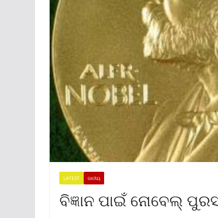
LATEST
ଜାତୀୟ
ବିଜ୍ଞାନ ପାଇଁ ନୋବେଲ୍‌ ପୁ