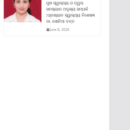
ମୁଖ ସ୍ୱାସ୍ଥ୍ୟ ଓ ତ୍ୱଚା
ସମସ୍ୟାର ଅଦୃଶ୍ୟ ସମ୍ପର୍କ
:ପ୍ରଖ୍ୟାତ ସ୍ୱାସ୍ଥ୍ୟ ବିଶେଷଜ୍ଞ
ଡା. ସୋନିଆ ଦତ୍ତ
June 8, 2026