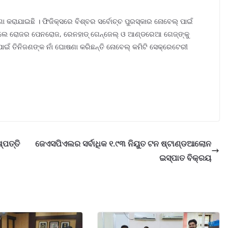
ଣା କରାଯାଇଛି । ଫିଜିକ୍ସରେ ବିଶ୍ବର ସର୍ବୋଚ୍ଚ ପୁରସ୍କାର ନୋବେଲ୍‌ ପାଇଁ
େଲେ ରୋଜର ପେନରୋଜ, ରେନହାଡ୍‌ ଗେନ୍‌ଜେଲ୍‌ ଓ ଆଣ୍ଡରେଆ ଗେଜ୍‌ଙ୍କୁ
 ପାଇଁ ତିନିଜଣଙ୍କ ନାଁ ଘୋଷଣା କରିଛନ୍ତି ନୋବେଲ୍‌ କମିଟି ସେକ୍ରେଟେରୀ
ପତ୍ତି
ଜେଏସପିଏଲର ସର୍ବାଧିକ ୧.୯୩ ନିୟୁତ ଟନ ଷ୍ଟାଣ୍ଡଆଲୋନ
ଇସ୍ପାତ ବିକ୍ରୟ