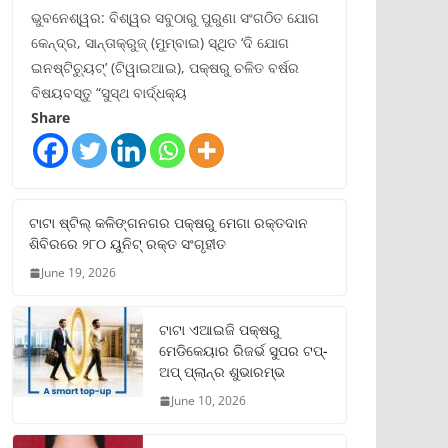
ଭୁବନେଶ୍ୱର: ବିଶ୍ୱର ସବୁଠାରୁ ପୁରୁଣା ସଂଗଠିତ ଯୋଗ
କେନ୍ଦ୍ର, ସାନ୍ତାକ୍ରୁଜ୍ (ମୁମ୍ବାଇ) ସ୍ଥିତ ‘ଦି ଯୋଗ
ଇନଷ୍ଟିଚ୍ୟୁଟ୍‌’ (ଟିୱାଇଆଇ), ପକ୍ଷରୁ ଚଳିତ ବର୍ଷର
ବିଷୟବସ୍ତୁ “ସୁସ୍ଥ ବାର୍ଦ୍ଧକ୍ୟ
Share
ଟାଟା ଷ୍ଟିଲ୍‌ କଳିଙ୍ଗନଗର ପକ୍ଷରୁ ମେଗା ରକ୍ତଦାନ
ଶିବିରରେ ୨୮୦ ୟୁନିଟ୍‌ ରକ୍ତ ସଂଗୃହୀତ
June 19, 2026
ଟାଟା ଏଆଇଜି ପକ୍ଷରୁ
ମେଡିକେୟାର ରିଜର୍ଭ ସୁପର ଟପ୍‌-
ଅପ୍ ପ୍ଲାନ୍‌ର ଶୁଭାରମ୍ଭ
June 10, 2026