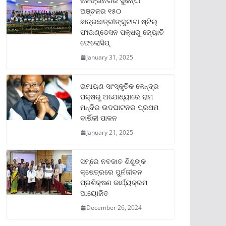
କଳିଙ୍ଗନଗର ସୁକିନ୍ଦା
ଅଞ୍ଚଳର ୧୫୦
ଛାତ୍ରଛାତ୍ରୀଙ୍କୁଟାଟା ଷ୍ଟିଲ୍
ଫାଉଣ୍ଡେସନ ପକ୍ଷରୁ ଜ୍ୟୋତି
ଫେଲୋସିପ୍‌
January 31, 2025
ରାମାୟଣ ସାଂସ୍କୃତିକ କେନ୍ଦ୍ର
ପକ୍ଷରୁ ଅଯୋଧ୍ୟାରେ ରାମ
ମନ୍ଦିର ଉଦଘାଟନର ପ୍ରଥମ
ବାର୍ଷିକୀ ପାଳନ
January 21, 2025
ସମ୍‌ରେ ନବଜାତ ଶିଶୁଙ୍କ
କ୍ଷେତ୍ରରେ ପୁର୍ନଜୀବନ
ପ୍ରଶିକ୍ଷଣ କାର୍ଯ୍ୟକ୍ରମ
ଆୟୋଜିତ
December 26, 2024