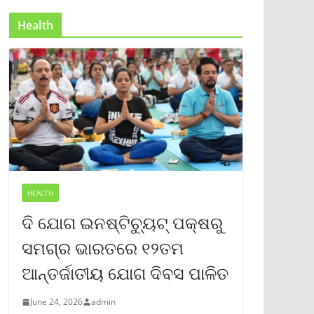
Health
HEALTH
ଦି ଯୋଗ ଇନଷ୍ଟିଚ୍ୟୁଟ୍ ପକ୍ଷରୁ
ସମଗ୍ର ଭାରତରେ ୧୨ତମ
ଆନ୍ତର୍ଜାତୀୟ ଯୋଗ ଦିବସ ପାଳିତ
June 24, 2026
admin