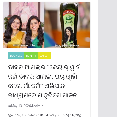
BUSINESS
HEALTH
LATEST
ଡାବର ଆମଲାର “କେୟାର୍ ୱାହାଁ
ଜହାଁ ଡାବର ଆମଲା, ଘର୍ ୱାହାଁ
ମେରୀ ମାଁ ଜହାଁ” ଅଭିଯାନ
ମାଧ୍ୟମରେ ମାତୃଦିବସ ପାଳନ
May 13, 2026
admin
ଭୁବନେଶ୍ୱର: ଡାବର ଆମଲା ହେୟାର ଅଏଲ୍ ପକ୍ଷରୁ