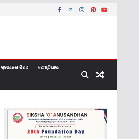
ସ୍ବାଧୀନତା ଦିବସ
ଫେଷ୍ଟିଭାଲ