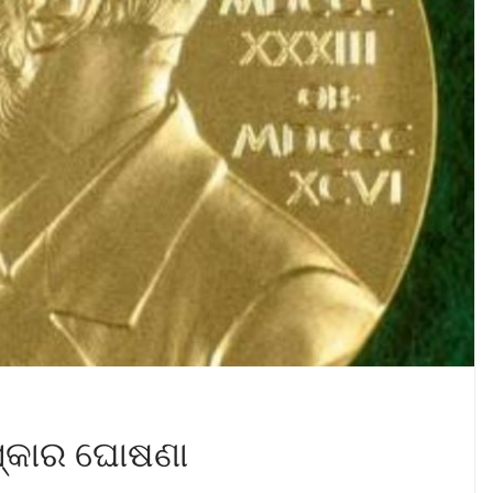
ରସ୍କାର ଘୋଷଣା