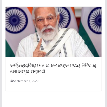
କର୍ତ୍ତବ୍ୟନିଷ୍ଠ ହୋଇ ଲୋକଙ୍କ ହୃଦୟ ଜିତିବାକୁ
ମୋଦୀଙ୍କ ପରାମର୍ଶ
September 4, 2020