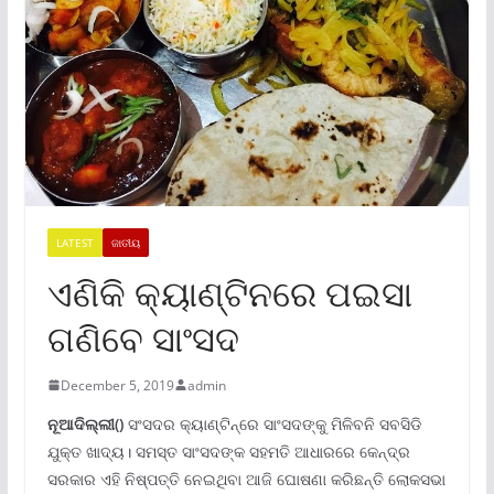
LATEST
ଜାତୀୟ
ଏଣିକି କ୍ୟାଣ୍ଟିନରେ ପଇସା
ଗଣିବେ ସାଂସଦ
December 5, 2019
admin
ନୂଆଦିଲ୍ଲୀ()
ସଂସଦର କ୍ୟାଣ୍ଟିନ୍ରେ ସାଂସଦଙ୍କୁ ମିଳିବନି ସବସିଡି
ଯୁକ୍ତ ଖାଦ୍ୟ। ସମସ୍ତ ସାଂସଦଙ୍କ ସହମତି ଆଧାରରେ କେନ୍ଦ୍ର
ସରକାର ଏହି ନିଷ୍ପତ୍ତି ନେଇଥିବା ଆଜି ଘୋଷଣା କରିଛନ୍ତି ଲୋକସଭା