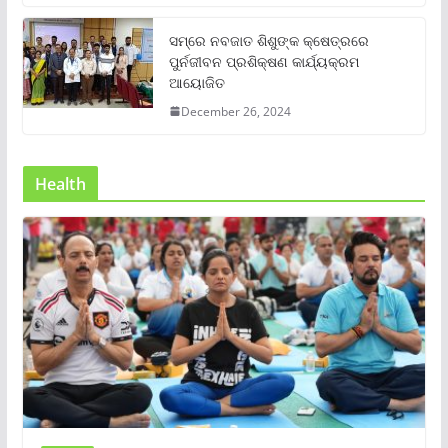
ସମ୍‌ରେ ନବଜାତ ଶିଶୁଙ୍କ କ୍ଷେତ୍ରରେ
ପୁର୍ନଜୀବନ ପ୍ରଶିକ୍ଷଣ କାର୍ଯ୍ୟକ୍ରମ
ଆୟୋଜିତ
December 26, 2024
Health