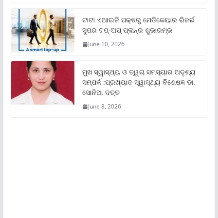
ଟାଟା ଏଆଇଜି ପକ୍ଷରୁ ମେଡିକେୟାର ରିଜର୍ଭ
ସୁପର ଟପ୍‌-ଅପ୍ ପ୍ଲାନ୍‌ର ଶୁଭାରମ୍ଭ
June 10, 2026
ମୁଖ ସ୍ୱାସ୍ଥ୍ୟ ଓ ତ୍ୱଚା ସମସ୍ୟାର ଅଦୃଶ୍ୟ
ସମ୍ପର୍କ :ପ୍ରଖ୍ୟାତ ସ୍ୱାସ୍ଥ୍ୟ ବିଶେଷଜ୍ଞ ଡା.
ସୋନିଆ ଦତ୍ତ
June 8, 2026