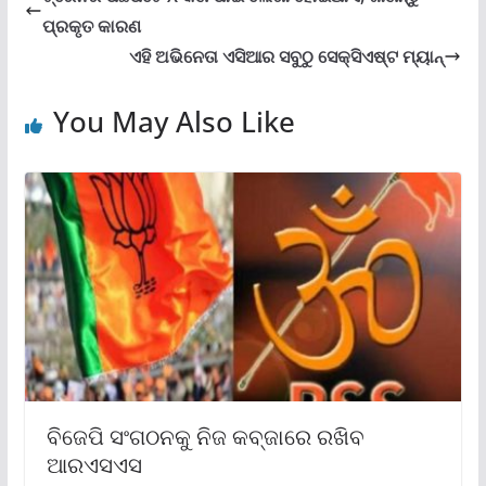
ପ୍ରକୃତ କାରଣ
ଏହି ଅଭିନେତା ଏସିଆର ସବୁଠୁ ସେକ୍ସିଏଷ୍ଟ ମ୍ୟାନ୍
You May Also Like
ବିଜେପି ସଂଗଠନକୁ ନିଜ କବ୍‍ଜାରେ ରଖିବ
ଆରଏସଏସ