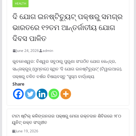
HEALTH
ଦି ଯୋଗ ଇନଷ୍ଟିଚ୍ୟୁଟ୍ ପକ୍ଷରୁ ସମଗ୍ର
ଭାରତରେ ୧୨ତମ ଆନ୍ତର୍ଜାତୀୟ ଯୋଗ
ଦିବସ ପାଳିତ
June 24, 2026
admin
ଭୁବନେଶ୍ୱର: ବିଶ୍ୱର ସବୁଠାରୁ ପୁରୁଣା ସଂଗଠିତ ଯୋଗ କେନ୍ଦ୍ର,
ସାନ୍ତାକ୍ରୁଜ୍ (ମୁମ୍ବାଇ) ସ୍ଥିତ ‘ଦି ଯୋଗ ଇନଷ୍ଟିଚ୍ୟୁଟ୍‌’ (ଟିୱାଇଆଇ),
ପକ୍ଷରୁ ଚଳିତ ବର୍ଷର ବିଷୟବସ୍ତୁ “ସୁସ୍ଥ ବାର୍ଦ୍ଧକ୍ୟ
Share
ଟାଟା ଷ୍ଟିଲ୍‌ କଳିଙ୍ଗନଗର ପକ୍ଷରୁ ମେଗା ରକ୍ତଦାନ ଶିବିରରେ ୨୮୦
ୟୁନିଟ୍‌ ରକ୍ତ ସଂଗୃହୀତ
June 19, 2026