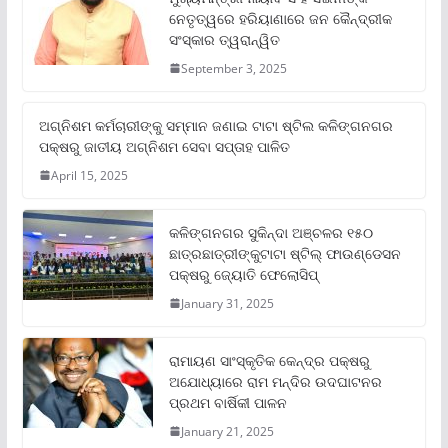
ନେତୃତ୍ୱରେ ହରିୟାଣାରେ ଜନ କୈନ୍ଦ୍ରୀକ
ସଂସ୍କାର ତ୍ୱରାନ୍ୱିତ
September 3, 2025
ଅଗ୍ନିଶମ କର୍ମଚାରୀଙ୍କୁ ସମ୍ମାନ ଜଣାଇ ଟାଟା ଷ୍ଟିଲ କଳିଙ୍ଗନଗର
ପକ୍ଷରୁ ଜାତୀୟ ଅଗ୍ନିଶମ ସେବା ସପ୍ତାହ ପାଳିତ
April 15, 2025
କଳିଙ୍ଗନଗର ସୁକିନ୍ଦା ଅଞ୍ଚଳର ୧୫୦
ଛାତ୍ରଛାତ୍ରୀଙ୍କୁଟାଟା ଷ୍ଟିଲ୍ ଫାଉଣ୍ଡେସନ
ପକ୍ଷରୁ ଜ୍ୟୋତି ଫେଲୋସିପ୍‌
January 31, 2025
ରାମାୟଣ ସାଂସ୍କୃତିକ କେନ୍ଦ୍ର ପକ୍ଷରୁ
ଅଯୋଧ୍ୟାରେ ରାମ ମନ୍ଦିର ଉଦଘାଟନର
ପ୍ରଥମ ବାର୍ଷିକୀ ପାଳନ
January 21, 2025