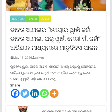
BUSINESS
HEALTH
LATEST
ଡାବର ଆମଲାର “କେୟାର୍ ୱାହାଁ ଜହାଁ
ଡାବର ଆମଲା, ଘର୍ ୱାହାଁ ମେରୀ ମାଁ ଜହାଁ”
ଅଭିଯାନ ମାଧ୍ୟମରେ ମାତୃଦିବସ ପାଳନ
May 13, 2026
admin
ଭୁବନେଶ୍ୱର: ଡାବର ଆମଲା ହେୟାର ଅଏଲ୍ ପକ୍ଷରୁ ଲୋକପ୍ରିୟ
ଗାୟିକା ଯୁଗଳ ଅନ୍ତରା ନନ୍ଦୀ ଏବଂ ଅଙ୍କିତା ନନ୍ଦୀଙ୍କୁ ନେଇ
“କେୟାର୍ ୱାହାଁ ଜହାଁ ଡାବର ଆମଲା,
Share
ମୁଖ୍ୟମନ୍ତ୍ରୀ ନାୟାବ ସିଂହ ସଇନୀଙ୍କ