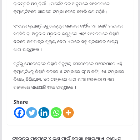
ବାଚସ୍ପତି ଓମ୍ ବିର୍ଲା । ମାର୍କେଟ ଦର ଅନୁସାରେ ସାଂସଦମାନେ
କ୍ୟାଣ୍ଟିନରେ ଖାଇଲେ ଟଙ୍କା ଦେବେ ବୋଲି ଜଣାପଡ଼ିଛି।
ସଂସଦର କ୍ୟାଣ୍ଟିନ୍କୁ କେନ୍ଦ୍ର ସରକାର ବାର୍ଷିକ ୧୭ କୋଟି ଟଙ୍କାର
ସବସିଡି ବା ଅନୁଦାନ ପ୍ରଦାନ କରୁଥିଲେ ଏବଂ ସାଂସଦମାନେ ରିହାତି
ଦରରେ ନାମମାତ୍ର ମୂଲ୍ୟ ଦେଇ ଏଠାରେ ସବୁ ପ୍ରକାରର ଖାଦ୍ୟ
ଖାଇ ପାରୁଥିଲେ ।
ପୂର୍ବରୁ ଯେତେବେଳେ ରିହାତି ମିିଳୁଥିଲା ସେତେବେଳେ ସାଂସଦମାନେ ଏହି
କ୍ୟାଣ୍ଟିନ୍ରୁ ରିହାତି ଦରରେ ୫ ଟଙ୍କାରେ ଚା’ ଓ କଫି, ୬୫ ଟଙ୍କାରେ
ଚିକେନ୍ ବିରିୟାନୀ, ୪୦ ଟଙ୍କାରେ ଖାସୀ ମାଂସ ତରକାରୀ ଓ ୩୦
ଟଙ୍କାରେ ସାଧାଥାଳି ଖାଇ ପାରୁଥିଲେ ।
Share
ଟ୍ରେନର ପଛପଟେ X କଣ ପାଇଁ ଲେଖା ହୋଇଥାଏ, ଜାଣନ୍ତୁ