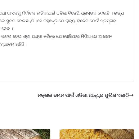
ା ଆସନରୁ ନିର୍ବାଚନ ଲଢିବାପାଇଁ ଓଡିଶା ବିଜେପି ପ୍ରସ୍ତାବ ଦେଇଛି । ରାଜ୍ୟ
ରେ ସୁଚନା ଦେଇଛନ୍ତି ।ସେ କହିଛନ୍ତି ଯେ ରାଜ୍ୟ ବିଜେପି ଯେଉଁ ପ୍ରସ୍ତାବ
ି ନେବ ।
ନର ଉତର ଦେଇ ଶ୍ରୀ ପଣ୍ଡା କହିଲେ ଯେ ସୋସିଆଲ ମିଡିଆରେ ଆକଳନ
ଭାବନା ରହିଛି ।
ନକ୍ସଲ ଦମନ ପାଇଁ ଓଡିଶା ଆନ୍ଧ୍ର ପୁଲିସ ଏକାଠି