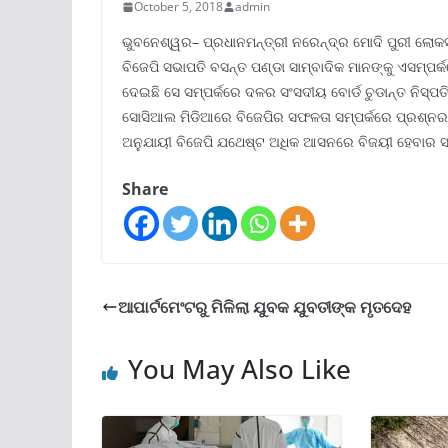
October 5, 2018
admin
ଭୁବନେଶ୍ୱର– ପ୍ରଧାନମନ୍ତ୍ରୀ ନରେନ୍ଦ୍ର ମୋଦି ପୁରୀ ଲୋକସଭ
ବିଜେପି ସଭାପତି ବସନ୍ତ ପଣ୍ଡା ସାମ୍ବାଦିକ ମାନଙ୍କୁ ଏସମ୍ପର୍କ
ଦେଇଛି ସେ ସମ୍ପର୍କରେ ଦଳର ସଂସଦୀୟ ବୋର୍ଡ ଚୁଡାନ୍ତ ନିସ୍ପତ
ସୋସିଆଲ ମିଡିଆରେ ବିଜେପିର ସଫଳତା ସମ୍ପର୍କରେ ପ୍ରଶ୍
ଅନୁଯାୟୀ ବିଜେପି ଯଥେଷ୍ଟ ଅଧିକ ଆସନରେ ବିଜୟୀ ହେବାର ସମ୍
Share
ଆପାର୍ଟମେଂଟରୁ ମିଳିଲା ଯୁବକ ଯୁବତୀଙ୍କ ମୃତଦେହ
You May Also Like