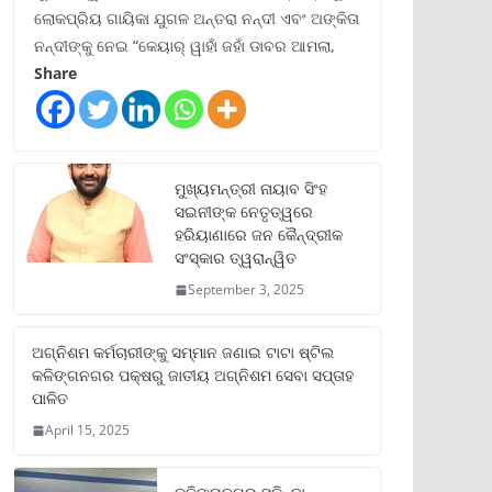
ଲୋକପ୍ରିୟ ଗାୟିକା ଯୁଗଳ ଅନ୍ତରା ନନ୍ଦୀ ଏବଂ ଅଙ୍କିତା
ନନ୍ଦୀଙ୍କୁ ନେଇ “କେୟାର୍ ୱାହାଁ ଜହାଁ ଡାବର ଆମଲା,
Share
ମୁଖ୍ୟମନ୍ତ୍ରୀ ନାୟାବ ସିଂହ
ସଇନୀଙ୍କ ନେତୃତ୍ୱରେ
ହରିୟାଣାରେ ଜନ କୈନ୍ଦ୍ରୀକ
ସଂସ୍କାର ତ୍ୱରାନ୍ୱିତ
September 3, 2025
ଅଗ୍ନିଶମ କର୍ମଚାରୀଙ୍କୁ ସମ୍ମାନ ଜଣାଇ ଟାଟା ଷ୍ଟିଲ
କଳିଙ୍ଗନଗର ପକ୍ଷରୁ ଜାତୀୟ ଅଗ୍ନିଶମ ସେବା ସପ୍ତାହ
ପାଳିତ
April 15, 2025