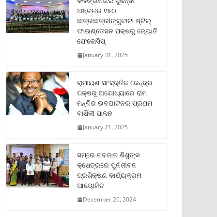
କଳିଙ୍ଗନଗର ସୁକିନ୍ଦା
ଅଞ୍ଚଳର ୧୫୦
ଛାତ୍ରଛାତ୍ରୀଙ୍କୁଟାଟା ଷ୍ଟିଲ୍
ଫାଉଣ୍ଡେସନ ପକ୍ଷରୁ ଜ୍ୟୋତି
ଫେଲୋସିପ୍‌
January 31, 2025
ରାମାୟଣ ସାଂସ୍କୃତିକ କେନ୍ଦ୍ର
ପକ୍ଷରୁ ଅଯୋଧ୍ୟାରେ ରାମ
ମନ୍ଦିର ଉଦଘାଟନର ପ୍ରଥମ
ବାର୍ଷିକୀ ପାଳନ
January 21, 2025
ସମ୍‌ରେ ନବଜାତ ଶିଶୁଙ୍କ
କ୍ଷେତ୍ରରେ ପୁର୍ନଜୀବନ
ପ୍ରଶିକ୍ଷଣ କାର୍ଯ୍ୟକ୍ରମ
ଆୟୋଜିତ
December 26, 2024