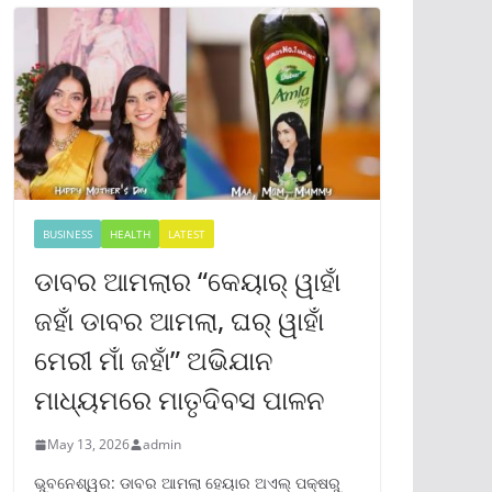
BUSINESS
HEALTH
LATEST
ଡାବର ଆମଲାର “କେୟାର୍ ୱାହାଁ
ଜହାଁ ଡାବର ଆମଲା, ଘର୍ ୱାହାଁ
ମେରୀ ମାଁ ଜହାଁ” ଅଭିଯାନ
ମାଧ୍ୟମରେ ମାତୃଦିବସ ପାଳନ
May 13, 2026
admin
ଭୁବନେଶ୍ୱର: ଡାବର ଆମଲା ହେୟାର ଅଏଲ୍ ପକ୍ଷରୁ