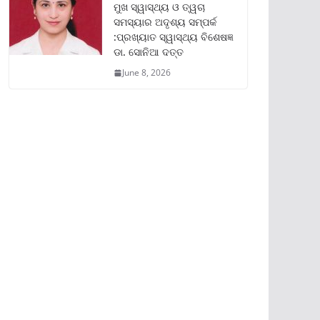
ମୁଖ ସ୍ୱାସ୍ଥ୍ୟ ଓ ତ୍ୱଚା
ସମସ୍ୟାର ଅଦୃଶ୍ୟ ସମ୍ପର୍କ
:ପ୍ରଖ୍ୟାତ ସ୍ୱାସ୍ଥ୍ୟ ବିଶେଷଜ୍ଞ
ଡା. ସୋନିଆ ଦତ୍ତ
June 8, 2026