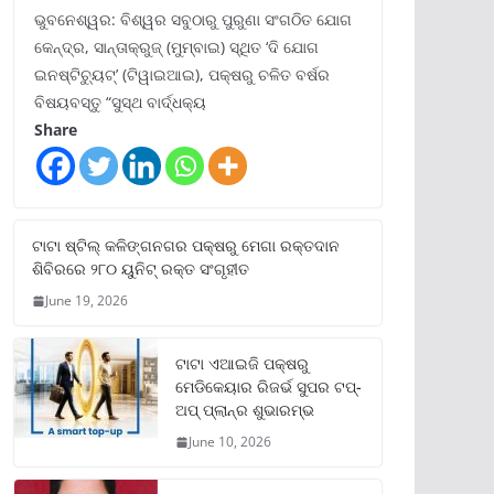
ଭୁବନେଶ୍ୱର: ବିଶ୍ୱର ସବୁଠାରୁ ପୁରୁଣା ସଂଗଠିତ ଯୋଗ
କେନ୍ଦ୍ର, ସାନ୍ତାକ୍ରୁଜ୍ (ମୁମ୍ବାଇ) ସ୍ଥିତ ‘ଦି ଯୋଗ
ଇନଷ୍ଟିଚ୍ୟୁଟ୍‌’ (ଟିୱାଇଆଇ), ପକ୍ଷରୁ ଚଳିତ ବର୍ଷର
ବିଷୟବସ୍ତୁ “ସୁସ୍ଥ ବାର୍ଦ୍ଧକ୍ୟ
Share
ଟାଟା ଷ୍ଟିଲ୍‌ କଳିଙ୍ଗନଗର ପକ୍ଷରୁ ମେଗା ରକ୍ତଦାନ
ଶିବିରରେ ୨୮୦ ୟୁନିଟ୍‌ ରକ୍ତ ସଂଗୃହୀତ
June 19, 2026
ଟାଟା ଏଆଇଜି ପକ୍ଷରୁ
ମେଡିକେୟାର ରିଜର୍ଭ ସୁପର ଟପ୍‌-
ଅପ୍ ପ୍ଲାନ୍‌ର ଶୁଭାରମ୍ଭ
June 10, 2026