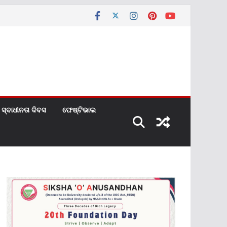
ସ୍ବାଧୀନତା ଦିବସ
ଫେଷ୍ଟିଭାଲ