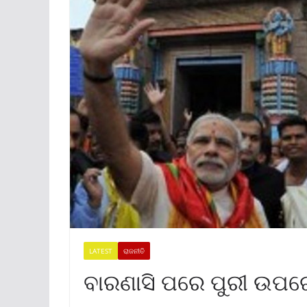
LATEST
ରାଜନୀତି
ବାରଣାସି ପରେ ପୁରୀ ଉପର