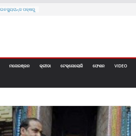
ନସ୍ୟୁରାନ୍ସ ପକ୍ଷରୁ
 ନେଇ ପ୍ରସ୍ତୁତ ନୂଆ
ନ୍ମୋଚିତ
ାରଙ୍କୁ ଚେୟାର ମାଡ଼
ରେ ସ୍କୁଲ ଛୁଟି
ୁଣୀର ମୃତ୍ୟୁ
଼ିତଙ୍କୁ ହତ୍ୟା,
ଆକ୍ରମଣର ଧମକ
ମନୋରଞ୍ଜନ
କ୍ରୀଡା
ଟେକ୍ନୋଲୋଜି
ଫେଶନ
VIDEO