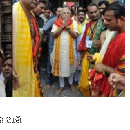
େ ଆଖି