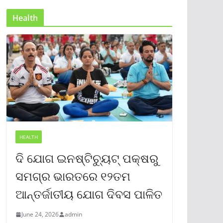
Health
HEALTH
ଦି ଯୋଗ ଇନଷ୍ଟିଚ୍ୟୁଟ୍ ପକ୍ଷରୁ
ସମଗ୍ର ଭାରତରେ ୧୨ତମ
ଆନ୍ତର୍ଜାତୀୟ ଯୋଗ ଦିବସ ପାଳିତ
June 24, 2026
admin