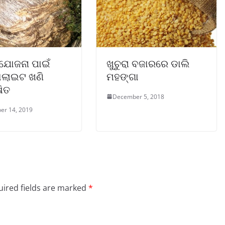
 ଯୋଜନା ପାଇଁ
ଖୁଚୁରା ବଜାରରେ ଡାଲି
ଲାଇଟ ଖଣି
ମହଙ୍ଗା
ଷିତ
December 5, 2018
er 14, 2019
ired fields are marked
*