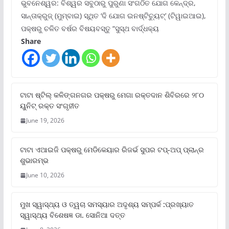
ଭୁବନେଶ୍ୱର: ବିଶ୍ୱର ସବୁଠାରୁ ପୁରୁଣା ସଂଗଠିତ ଯୋଗ କେନ୍ଦ୍ର,
ସାନ୍ତାକ୍ରୁଜ୍ (ମୁମ୍ବାଇ) ସ୍ଥିତ ‘ଦି ଯୋଗ ଇନଷ୍ଟିଚ୍ୟୁଟ୍‌’ (ଟିୱାଇଆଇ),
ପକ୍ଷରୁ ଚଳିତ ବର୍ଷର ବିଷୟବସ୍ତୁ “ସୁସ୍ଥ ବାର୍ଦ୍ଧକ୍ୟ
Share
ଟାଟା ଷ୍ଟିଲ୍‌ କଳିଙ୍ଗନଗର ପକ୍ଷରୁ ମେଗା ରକ୍ତଦାନ ଶିବିରରେ ୨୮୦
ୟୁନିଟ୍‌ ରକ୍ତ ସଂଗୃହୀତ
June 19, 2026
ଟାଟା ଏଆଇଜି ପକ୍ଷରୁ ମେଡିକେୟାର ରିଜର୍ଭ ସୁପର ଟପ୍‌-ଅପ୍ ପ୍ଲାନ୍‌ର
ଶୁଭାରମ୍ଭ
June 10, 2026
ମୁଖ ସ୍ୱାସ୍ଥ୍ୟ ଓ ତ୍ୱଚା ସମସ୍ୟାର ଅଦୃଶ୍ୟ ସମ୍ପର୍କ :ପ୍ରଖ୍ୟାତ
ସ୍ୱାସ୍ଥ୍ୟ ବିଶେଷଜ୍ଞ ଡା. ସୋନିଆ ଦତ୍ତ