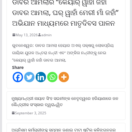
ଡାବର ଆମଲାର “କେୟାର୍ ୱାହାଁ ଜହାଁ
ଡାବର ଆମଲା, ଘର୍ ୱାହାଁ ମେରୀ ମାଁ ଜହାଁ”
ଅଭିଯାନ ମାଧ୍ୟମରେ ମାତୃଦିବସ ପାଳନ
May 13, 2026
admin
ଭୁବନେଶ୍ୱର: ଡାବର ଆମଲା ହେୟାର ଅଏଲ୍ ପକ୍ଷରୁ ଲୋକପ୍ରିୟ
ଗାୟିକା ଯୁଗଳ ଅନ୍ତରା ନନ୍ଦୀ ଏବଂ ଅଙ୍କିତା ନନ୍ଦୀଙ୍କୁ ନେଇ
“କେୟାର୍ ୱାହାଁ ଜହାଁ ଡାବର ଆମଲା,
Share
ମୁଖ୍ୟମନ୍ତ୍ରୀ ନାୟାବ ସିଂହ ସଇନୀଙ୍କ ନେତୃତ୍ୱରେ ହରିୟାଣାରେ ଜନ
କୈନ୍ଦ୍ରୀକ ସଂସ୍କାର ତ୍ୱରାନ୍ୱିତ
September 3, 2025
ଅଗ୍ନିଶମ କର୍ମଚାରୀଙ୍କୁ ସମ୍ମାନ ଜଣାଇ ଟାଟା ଷ୍ଟିଲ କଳିଙ୍ଗନଗର