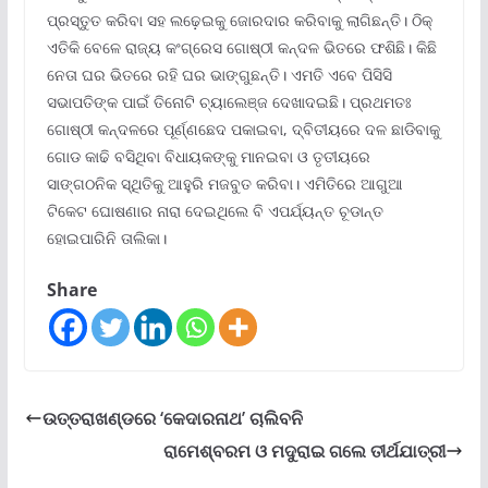
ପ୍ରସ୍ତୁତ କରିବା ସହ ଲଢ଼େଇକୁ ଜୋରଦାର କରିବାକୁ ଲାଗିଛନ୍ତି। ଠିକ୍
ଏତିକି ବେଳେ ରାଜ୍ୟ କଂଗ୍ରେସ ଗୋଷ୍ଠୀ କନ୍ଦଳ ଭିତରେ ଫଶିଛି। କିଛି
ନେତା ଘର ଭିତରେ ରହି ଘର ଭାଙ୍ଗୁଛନ୍ତି। ଏମତି ଏବେ ପିସିସି
ସଭାପତିଙ୍କ ପାଇଁ ତିନୋଟି ଚ୍ୟାଲେଞ୍ଜ ଦେଖାଦଇଛି। ପ୍ରଥମତଃ
ଗୋଷ୍ଠୀ କନ୍ଦଳରେ ପୂର୍ଣ୍ଣଛେଦ ପକାଇବା, ଦ୍ବିତୀୟରେ ଦଳ ଛାଡିବାକୁ
ଗୋଡ କାଢି ବସିଥିବା ବିଧାୟକଙ୍କୁ ମାନଇବା ଓ ତୃତୀୟରେ
ସାଙ୍ଗଠନିକ ସ୍ଥିତିକୁ ଆହୁରି ମଜବୁତ କରିବା। ଏମିତିରେ ଆଗୁଆ
ଟିକେଟ ଘୋଷଣାର ନାରା ଦେଇଥିଲେ ବି ଏପର୍ଯ୍ୟନ୍ତ ଚୂଡାନ୍ତ
ହୋଇପାରିନି ତାଲିକା।
Share
ଉତ୍ତରାଖଣ୍ଡରେ ‘କେଦାରନାଥ’ ଚାଲିବନି
ରାମେଶ୍ବରମ ଓ ମଦୁରାଇ ଗଲେ ତୀର୍ଥଯାତ୍ରୀ