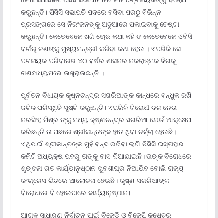
କରୁଛନ୍ତି। ପିସିସି ସଭାପତି ପଦରେ ବସିବା ପରଠୁ ବିଭିନ୍ନ
ପ୍ରସଙ୍ଗରେ ସେ ନିରଂଜନଙ୍କୁ ଅଡୁଆରେ ପକାଇବାକୁ ଚେଷ୍ଟା
କରୁଛନ୍ତି। କେତେବେଳେ ଖଣି ଚୋର କଥା କହି ତ କେତେବେଳେ ଓବିସି
ବର୍ଗରୁ ଜଣଙ୍କୁ ମୁଖ୍ୟମନ୍ତ୍ରୀ କରିବା କଥା ହେଉ । ଏପରିକି ସେ
ପଟନାୟକ ପରିବାରର ୪୦ ବର୍ଷର ଶାସନର ନକରାତ୍ମକ ଦିଗକୁ
ଗଣମାଧ୍ୟମରେ ଉଖୁରାଉଛନ୍ତି ।
ପୂର୍ବତନ ବିଧାୟକ କୄଷ୍ନଚନ୍ଦ୍ର ସଗରିଆଙ୍କ କାନ୍ଧରେ ବନ୍ଧୁକ ରଖି
ଜଟିଳ ପରିସ୍ଥିତି ସୃଷ୍ଟି କରୁଛନ୍ତି। ଏପରିକି ବିରୋଧୀ ଦଳ ନେତା
ନରସିଂହ ମିଶ୍ର ଙ୍କୁ ମଧ୍ୟ କୃଷ୍ଣଚନ୍ଦ୍ର ସଗରିଆ ଯେଉଁ ଆକ୍ଷେପ
କରିଛନ୍ତି ତା ପଛରେ ଶ୍ରୀକାନ୍ତଙ୍କ ହାତ ଥିବା ଚର୍ଚ୍ଚା ହେଉଛି।
ଏଥିପାଇଁ ଶ୍ରୀକାନ୍ତଙ୍କ ମୁହଁ ବନ୍ଦ ରଖିବା ଲାଗି ପିସିସି ଇସ୍ତାହାର
କମିଟି ଅଧ୍ୟକ୍ଷ ପଦରୁ ତାଙ୍କୁ ବାଦ ଦିଆଯାଇଛି। ତାଙ୍କ ବିରୋଧରେ
ଶୃଙ୍ଖଳା ଗତ କାର୍ଯ୍ୟାନୁଷ୍ଠାନ ଖୁବଶୀଘ୍ର ନିଆଯିବ ବୋଲି ରାଜ୍ୟ
କଂଗ୍ରେସ ଭିତରେ ଆଲୋଚନା ହେଉଛି। କୃଷ୍ଣ ସଗରିଆଙ୍କ
ବିରୋଧରେ ବି ହୋଇପାରେ କାର୍ଯ୍ୟାନୁଷ୍ଠାନ।
ଆଗକୁ ସାଧାରଣ ନିର୍ବାଚନ ପାଇଁ ବିଜେଡି ଓ ବିଜେପି କ୍ଷେତ୍ର