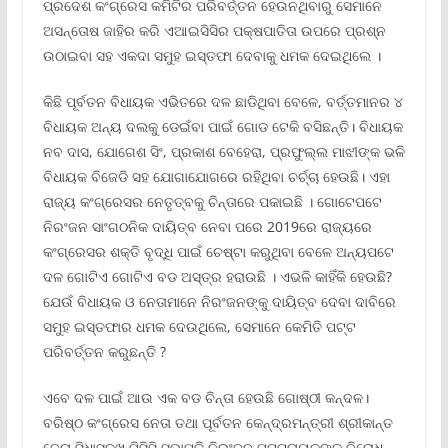
ପ୍ରଦେଶ କଂଗ୍ରେସ କମିଟିର ପରିବର୍ତ୍ତନ ହେଉନଥିବାରୁ ସେମାନେ
ଅସନ୍ତୋଷ ଜାହିର କରି ଏଆଇସିସିର ପକ୍ଷପାତିତା ଉପରେ ପ୍ରଶ୍ନ
ଉଠାଇବା ସହ ଏକଦା ସମୁହ ଇସ୍ତଫା ଦେବାକୁ ଧମକ ଦେଇଥିଲେ ।
କିଛି ପୂର୍ବତନ ବିଧାୟକ ଏଭିତରେ ଦଳ ଛାଡିଥିବା ବେଳେ, ବର୍ତ୍ତମାନର ୪
ବିଧାୟକ ଅନ୍ୟ ଦଲକୁ ଡେଇଁବା ପାଇଁ ଗୋଡ ଟେକି ବସିଛନ୍ତି। ବିଧାୟକ
ନବ ଦାସ, ଯୋଗେଶ ସିଂ, ପ୍ରକାଶ ବେହେରା, ପ୍ରଫୁଲ୍ଲ ମାଝୀଙ୍କ ଭଳି
ବିଧାୟକ ବିଜେଡି ସହ ଯୋଗାଯୋଗରେ ରହିଥିବା ଚର୍ଚ୍ଚା ହେଉଛି। ଏହା
ରାଜ୍ୟ କଂଗ୍ରେସର ନେତୃତ୍ବକୁ ଚିନ୍ତାରେ ପକାଇଛି । ଗୋଟେପଟେ
ନିରଂଜନ ସାଂଗଠନିକ ଦାୟିତ୍ବ ନେବା ପରେ 2019ରେ ରାଜ୍ୟରେ
କଂଗ୍ରେସର ଶକ୍ତି ବୃଦ୍ଧି ପାଇଁ ଚେଷ୍ଟା କରୁଥିବା ବେଳେ ଅନ୍ୟପଟେ
ଦଳ ଗୋଟିଏ ଗୋଟିଏ ବଡ ଅସ୍ତ୍ର ହରାଉଛି । ଏଭଳି କାହିଁକି ହେଉଛି?
ଯେଉଁ ବିଧାୟକ ଓ ନେତାମାନେ ନିରଂଜନଙ୍କୁ ଦାୟିତ୍ବ ଦେବା ଦାବିରେ
ସମୁହ ଇସ୍ତଫାର ଧମକ ଦେଉଥିଲେ, ସେମାନେ କେମିତି ପଟ୍ଟ
ପରିବର୍ତ୍ତନ କରୁଛନ୍ତି ?
ଏବେ ଦଳ ପାଇଁ ଆଉ ଏକ ବଡ ଚିନ୍ତା ହେଉଛି ଗୋଷ୍ଠୀ କନ୍ଦଳ।
ବରିଷ୍ଠ କଂଗ୍ରେସ ନେତା ତଥା ପୂର୍ବତନ କେନ୍ଦ୍ରମନ୍ତ୍ରୀ ଶ୍ରୀକାନ୍ତ
ଜେନା ସିଧାସଳଖ ପିସିସି ସଭାପତି ନିରଂଜନ ପଟ୍ଟନାୟକଙ୍କୁ ବିରୋଧ