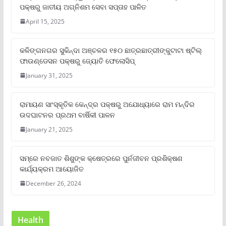
ପକ୍ଷରୁ ଜାତୀୟ ଅଗ୍ନିଶମ ସେବା ସପ୍ତାହ ପାଳିତ
April 15, 2025
କଳିଙ୍ଗନଗର ସୁକିନ୍ଦା ଅଞ୍ଚଳର ୧୫୦ ଛାତ୍ରଛାତ୍ରୀଙ୍କୁଟାଟା ଷ୍ଟିଲ୍
ଫାଉଣ୍ଡେସନ ପକ୍ଷରୁ ଜ୍ୟୋତି ଫେଲୋସିପ୍‌
January 31, 2025
ରାମାୟଣ ସାଂସ୍କୃତିକ କେନ୍ଦ୍ର ପକ୍ଷରୁ ଅଯୋଧ୍ୟାରେ ରାମ ମନ୍ଦିର
ଉଦଘାଟନର ପ୍ରଥମ ବାର୍ଷିକୀ ପାଳନ
January 21, 2025
ସମ୍‌ରେ ନବଜାତ ଶିଶୁଙ୍କ କ୍ଷେତ୍ରରେ ପୁର୍ନଜୀବନ ପ୍ରଶିକ୍ଷଣ
କାର୍ଯ୍ୟକ୍ରମ ଆୟୋଜିତ
December 26, 2024
Health