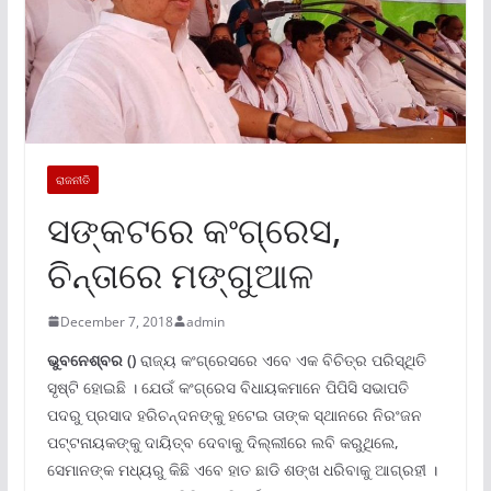
ରାଜନୀତି
ସଙ୍କଟରେ କଂଗ୍ରେସ,
ଚିନ୍ତାରେ ମଙ୍ଗୁଆଳ
December 7, 2018
admin
ଭୁବନେଶ୍ବର ()
ରାଜ୍ୟ କଂଗ୍ରେସରେ ଏବେ ଏକ ବିଚିତ୍ର ପରିସ୍ଥିତି
ସୃଷ୍ଟି ହୋଇଛି । ଯେଉଁ କଂଗ୍ରେସ ବିଧାୟକମାନେ ପିପିସି ସଭାପତି
ପଦରୁ ପ୍ରସାଦ ହରିଚନ୍ଦନଙ୍କୁ ହଟେଇ ତାଙ୍କ ସ୍ଥାନରେ ନିରଂଜନ
ପଟ୍ଟନାୟକଙ୍କୁ ଦାୟିତ୍ବ ଦେବାକୁ ଦିଲ୍ଲୀରେ ଲବି କରୁଥିଲେ,
ସେମାନଙ୍କ ମଧ୍ୟରୁ କିଛି ଏବେ ହାତ ଛାଡି ଶଙ୍ଖ ଧରିବାକୁ ଆଗ୍ରହୀ ।