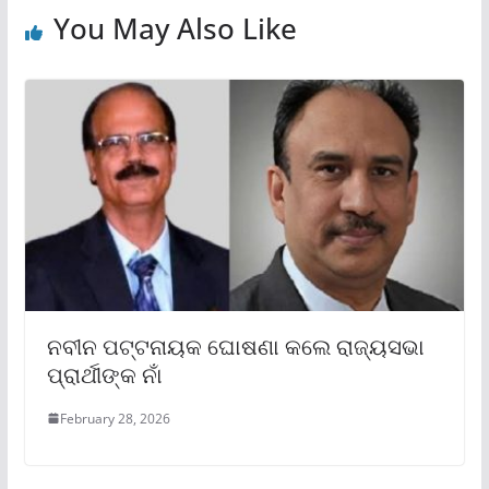
You May Also Like
ନବୀନ ପଟ୍ଟନାୟକ ଘୋଷଣା କଲେ ରାଜ୍ୟସଭା
ପ୍ରାର୍ଥୀଙ୍କ ନାଁ
February 28, 2026