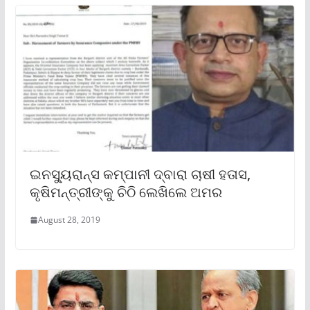
ଇନସ୍ୟୁରାନ୍ସ କମ୍ପାନୀ ଦ୍ବାରା ଚାଷୀ ହତାସ,
କୃଷିମନ୍ତ୍ରୀଙ୍କୁ ଚିଠି ଲେଖିଲେ ଅମର
August 28, 2019