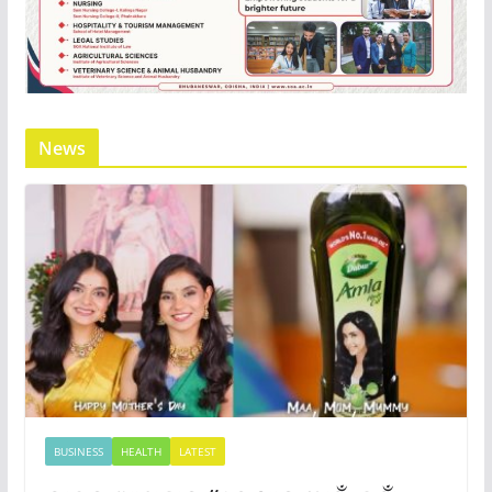
News
BUSINESS
HEALTH
LATEST