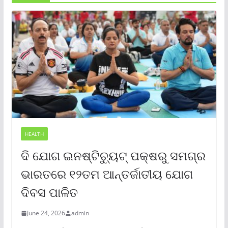
HEALTH
ଦି ଯୋଗ ଇନଷ୍ଟିଚ୍ୟୁଟ୍ ପକ୍ଷରୁ ସମଗ୍ର
ଭାରତରେ ୧୨ତମ ଆନ୍ତର୍ଜାତୀୟ ଯୋଗ
ଦିବସ ପାଳିତ
June 24, 2026
admin