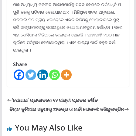
ମାଛ ଅନ୍ୟାନ୍ୟ ଜଳଜୀବ ଆକାଶମାର୍ଗକୁ ପବନ ବେଗରେ ଉଠିଥାନ୍ତି ଓ
ପୁଣି ତଳକୁ ପଡିବାର ଦେଖାଯାଇଥାଏ । ମିଳିଥିବା ଖବର ଅନୁସାରେ,
ଗତକାଲି ଦିନ ପ୍ରାୟ ୪ଟାବେଳେ ଏଭଳି ଭିଡିଓକୁ ମୋବାଇଲରେ ସୁଟ୍
କରି ସାଙ୍ଗମାନଙ୍କୁ ପଠାଇଥିଲେ ଜଣେ ଅମଲାପୁରମ ବାସିନ୍ଦା । ପରେ
ଏହା ସୋସିଆଲ ମିଡିଆରେ ଭାଇରାଲ ହୋଇଛି । ପାଖାପାଖି ୧୦୦ ମାଛ
ଭୂଇଁରେ ପଡିଥିବା ଦେଖାଯାଇଥିଲା । ଏବଂ ବାତ୍ୟା ପାଇଁ ବହୁତ ବର୍ଷା
ହେଉଥିଲା ।
Share
‘ପେଥାଇ’ ପ୍ରଭାବରେ ୧୨ ଘଣ୍ଟା ପ୍ରବଳ ବର୍ଷିବ
ବିରାଟ ଦୁନିଆର ସବୁଠାରୁ ଅଭଦ୍ର ଓ ଗର୍ବୀ ଖେଳାଳୀ: ନସିରୁଉଦ୍ଦିନ
You May Also Like