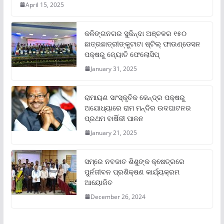
April 15, 2025
କଳିଙ୍ଗନଗର ସୁକିନ୍ଦା ଅଞ୍ଚଳର ୧୫୦
ଛାତ୍ରଛାତ୍ରୀଙ୍କୁଟାଟା ଷ୍ଟିଲ୍ ଫାଉଣ୍ଡେସନ
ପକ୍ଷରୁ ଜ୍ୟୋତି ଫେଲୋସିପ୍‌
January 31, 2025
ରାମାୟଣ ସାଂସ୍କୃତିକ କେନ୍ଦ୍ର ପକ୍ଷରୁ
ଅଯୋଧ୍ୟାରେ ରାମ ମନ୍ଦିର ଉଦଘାଟନର
ପ୍ରଥମ ବାର୍ଷିକୀ ପାଳନ
January 21, 2025
ସମ୍‌ରେ ନବଜାତ ଶିଶୁଙ୍କ କ୍ଷେତ୍ରରେ
ପୁର୍ନଜୀବନ ପ୍ରଶିକ୍ଷଣ କାର୍ଯ୍ୟକ୍ରମ
ଆୟୋଜିତ
December 26, 2024