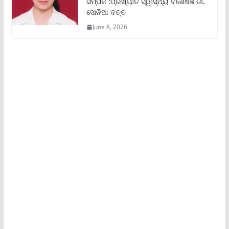
ସମ୍ପର୍କ :ପ୍ରଖ୍ୟାତ ସ୍ୱାସ୍ଥ୍ୟ ବିଶେଷଜ୍ଞ ଡା.
ସୋନିଆ ଦତ୍ତ
June 8, 2026