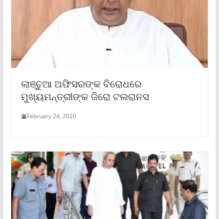
ଲାଞ୍ଚୁଆ ଅଫିସରଙ୍କ ବିରୋଧରେ
ମୁଖ୍ୟମନ୍ତ୍ରୀଙ୍କ ଜିରୋ ଟଲରାନସ
February 24, 2020