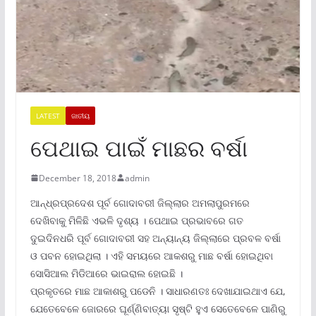
LATEST
ଜାତୀୟ
ପେଥାଇ ପାଇଁ ମାଛର ବର୍ଷା
December 18, 2018
admin
ଆନ୍ଧ୍ରପ୍ରଦେଶ ପୂର୍ବ ଗୋଦାବରୀ ଜିଲ୍ଲାର ଅମଲାପୁରମରେ
ଦେଖିବାକୁ ମିଳିଛି ଏଭଳି ଦୃଶ୍ୟ । ପେଥାଇ ପ୍ରଭାବରେ ଗତ
ଦୁଇଦିନଧରି ପୂର୍ବ ଗୋଦାବରୀ ସହ ଅନ୍ୟାନ୍ୟ ଜିଲ୍ଲାରେ ପ୍ରବଳ ବର୍ଷା
ଓ ପବନ ହୋଇଥିଲା । ଏହି ସମୟରେ ଆକଶରୁ ମାଛ ବର୍ଷା ହୋଇଥିବା
ସୋସିଆଲ ମିଡିଆରେ ଭାଇରାଲ ହୋଇଛି ।
ପ୍ରକୃତରେ ମାଛ ଆକାଶରୁ ପଡେନି । ସାଧାରଣତଃ ଦେଖାଯାଇଥାଏ ଯେ,
ଯେତେବେଳେ ଜୋରରେ ଘୂର୍ଣ୍ଣିବାତ୍ୟା ସୃଷ୍ଟି ହୁଏ ସେତେବେଳେ ପାଣିରୁ