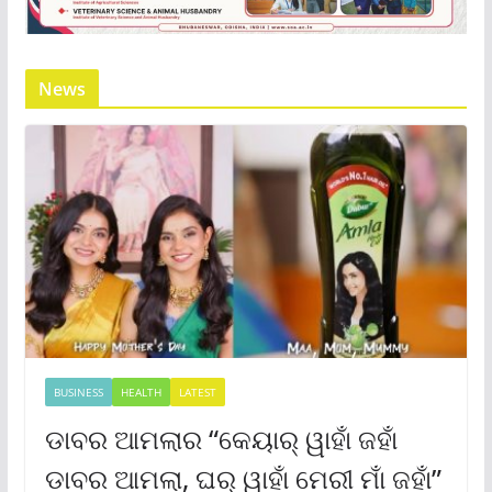
News
BUSINESS
HEALTH
LATEST
ଡାବର ଆମଲାର “କେୟାର୍ ୱାହାଁ ଜହାଁ
ଡାବର ଆମଲା, ଘର୍ ୱାହାଁ ମେରୀ ମାଁ ଜହାଁ”