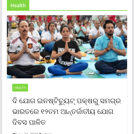
Health
HEALTH
ଦି ଯୋଗ ଇନଷ୍ଟିଚ୍ୟୁଟ୍ ପକ୍ଷରୁ ସମଗ୍ର
ଭାରତରେ ୧୨ତମ ଆନ୍ତର୍ଜାତୀୟ ଯୋଗ
ଦିବସ ପାଳିତ