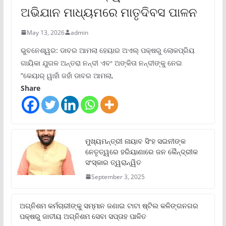
ଅଭିଯାନ ମାଧ୍ୟମରେ ମାତୃଦିବସ ପାଳନ
May 13, 2026
admin
ଭୁବନେଶ୍ୱର: ଡାବର ଆମଲା ହେୟାର ଅଏଲ୍ ପକ୍ଷରୁ ଲୋକପ୍ରିୟ
ଗାୟିକା ଯୁଗଳ ଅନ୍ତରା ନନ୍ଦୀ ଏବଂ ଅଙ୍କିତା ନନ୍ଦୀଙ୍କୁ ନେଇ
“କେୟାର୍ ୱାହାଁ ଜହାଁ ଡାବର ଆମଲା,
Share
ମୁଖ୍ୟମନ୍ତ୍ରୀ ନାୟାବ ସିଂହ ସଇନୀଙ୍କ
ନେତୃତ୍ୱରେ ହରିୟାଣାରେ ଜନ କୈନ୍ଦ୍ରୀକ
ସଂସ୍କାର ତ୍ୱରାନ୍ୱିତ
September 3, 2025
ଅଗ୍ନିଶମ କର୍ମଚାରୀଙ୍କୁ ସମ୍ମାନ ଜଣାଇ ଟାଟା ଷ୍ଟିଲ କଳିଙ୍ଗନଗର
ପକ୍ଷରୁ ଜାତୀୟ ଅଗ୍ନିଶମ ସେବା ସପ୍ତାହ ପାଳିତ