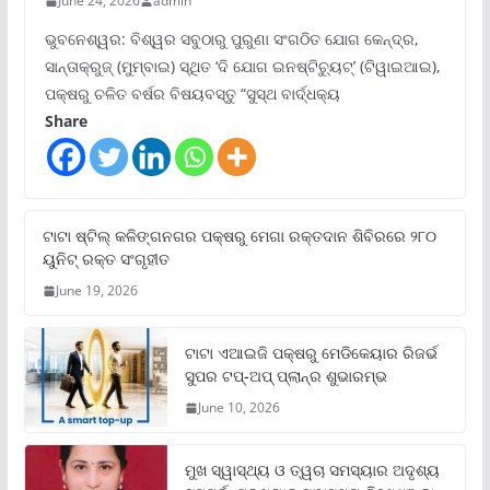
June 24, 2026
admin
ଭୁବନେଶ୍ୱର: ବିଶ୍ୱର ସବୁଠାରୁ ପୁରୁଣା ସଂଗଠିତ ଯୋଗ କେନ୍ଦ୍ର,
ସାନ୍ତାକ୍ରୁଜ୍ (ମୁମ୍ବାଇ) ସ୍ଥିତ ‘ଦି ଯୋଗ ଇନଷ୍ଟିଚ୍ୟୁଟ୍‌’ (ଟିୱାଇଆଇ),
ପକ୍ଷରୁ ଚଳିତ ବର୍ଷର ବିଷୟବସ୍ତୁ “ସୁସ୍ଥ ବାର୍ଦ୍ଧକ୍ୟ
Share
ଟାଟା ଷ୍ଟିଲ୍‌ କଳିଙ୍ଗନଗର ପକ୍ଷରୁ ମେଗା ରକ୍ତଦାନ ଶିବିରରେ ୨୮୦
ୟୁନିଟ୍‌ ରକ୍ତ ସଂଗୃହୀତ
June 19, 2026
ଟାଟା ଏଆଇଜି ପକ୍ଷରୁ ମେଡିକେୟାର ରିଜର୍ଭ
ସୁପର ଟପ୍‌-ଅପ୍ ପ୍ଲାନ୍‌ର ଶୁଭାରମ୍ଭ
June 10, 2026
ମୁଖ ସ୍ୱାସ୍ଥ୍ୟ ଓ ତ୍ୱଚା ସମସ୍ୟାର ଅଦୃଶ୍ୟ