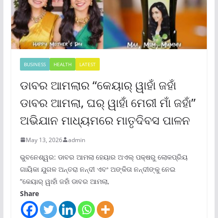
BUSINESS
HEALTH
LATEST
ଡାବର ଆମଲାର “କେୟାର୍ ୱାହାଁ ଜହାଁ
ଡାବର ଆମଲା, ଘର୍ ୱାହାଁ ମେରୀ ମାଁ ଜହାଁ”
ଅଭିଯାନ ମାଧ୍ୟମରେ ମାତୃଦିବସ ପାଳନ
May 13, 2026
admin
ଭୁବନେଶ୍ୱର: ଡାବର ଆମଲା ହେୟାର ଅଏଲ୍ ପକ୍ଷରୁ ଲୋକପ୍ରିୟ
ଗାୟିକା ଯୁଗଳ ଅନ୍ତରା ନନ୍ଦୀ ଏବଂ ଅଙ୍କିତା ନନ୍ଦୀଙ୍କୁ ନେଇ
“କେୟାର୍ ୱାହାଁ ଜହାଁ ଡାବର ଆମଲା,
Share