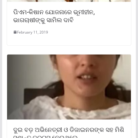
ପିଏମ-କିଷାନ ଯୋଜନାରେ ଭୂମୀହୀନ,
ଭାଗଚାଷୀଙ୍କୁ ସାମିଲ ଦାବି
February 11, 2019
ଦୁଇ ବଡ଼ ଅଭିନେତ୍ରୀ ଓ ଡିଜାଇନରଙ୍କ ସହ ମିଶି
ସୁଶାନ୍ତ ଡ୍ରଗ୍ସ ନେଉଥିଲେ