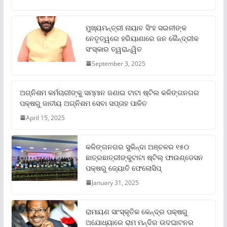
ମୁଖ୍ୟମନ୍ତ୍ରୀ ନାୟାବ ସିଂହ ସଇନୀଙ୍କ
ନେତୃତ୍ୱରେ ହରିୟାଣାରେ ଜନ କୈନ୍ଦ୍ରୀକ
ସଂସ୍କାର ତ୍ୱରାନ୍ୱିତ
September 3, 2025
ଅଗ୍ନିଶମ କର୍ମଚାରୀଙ୍କୁ ସମ୍ମାନ ଜଣାଇ ଟାଟା ଷ୍ଟିଲ କଳିଙ୍ଗନଗର
ପକ୍ଷରୁ ଜାତୀୟ ଅଗ୍ନିଶମ ସେବା ସପ୍ତାହ ପାଳିତ
April 15, 2025
କଳିଙ୍ଗନଗର ସୁକିନ୍ଦା ଅଞ୍ଚଳର ୧୫୦
ଛାତ୍ରଛାତ୍ରୀଙ୍କୁଟାଟା ଷ୍ଟିଲ୍ ଫାଉଣ୍ଡେସନ
ପକ୍ଷରୁ ଜ୍ୟୋତି ଫେଲୋସିପ୍‌
January 31, 2025
ରାମାୟଣ ସାଂସ୍କୃତିକ କେନ୍ଦ୍ର ପକ୍ଷରୁ
ଅଯୋଧ୍ୟାରେ ରାମ ମନ୍ଦିର ଉଦଘାଟନର