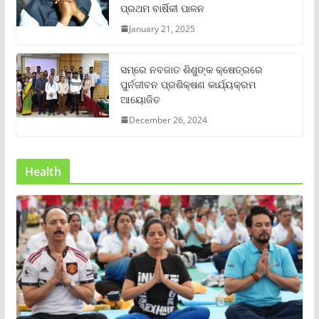
ପ୍ରଥମ ବାର୍ଷିକୀ ପାଳନ
January 21, 2025
ସମ୍‌ରେ ନବଜାତ ଶିଶୁଙ୍କ କ୍ଷେତ୍ରରେ
ପୁର୍ନଜୀବନ ପ୍ରଶିକ୍ଷଣ କାର୍ଯ୍ୟକ୍ରମ
ଆୟୋଜିତ
December 26, 2024
Health