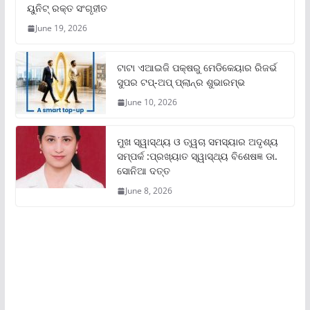
ୟୁନିଟ୍‌ ରକ୍ତ ସଂଗୃହୀତ
June 19, 2026
ଟାଟା ଏଆଇଜି ପକ୍ଷରୁ ମେଡିକେୟାର ରିଜର୍ଭ
ସୁପର ଟପ୍‌-ଅପ୍ ପ୍ଲାନ୍‌ର ଶୁଭାରମ୍ଭ
June 10, 2026
ମୁଖ ସ୍ୱାସ୍ଥ୍ୟ ଓ ତ୍ୱଚା ସମସ୍ୟାର ଅଦୃଶ୍ୟ
ସମ୍ପର୍କ :ପ୍ରଖ୍ୟାତ ସ୍ୱାସ୍ଥ୍ୟ ବିଶେଷଜ୍ଞ ଡା.
ସୋନିଆ ଦତ୍ତ
June 8, 2026