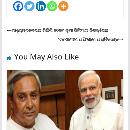
ମଧ୍ୟପ୍ରଦେଶର ଡିଜିପି ହେବେ ନୂଆ ସିବିଆଇ ନିଦେ୍ର୍ଧଶକ
ଏନଏଚଏମ ଅଫିସରେ ଅଗ୍ନିକାଣ୍ଡ
You May Also Like