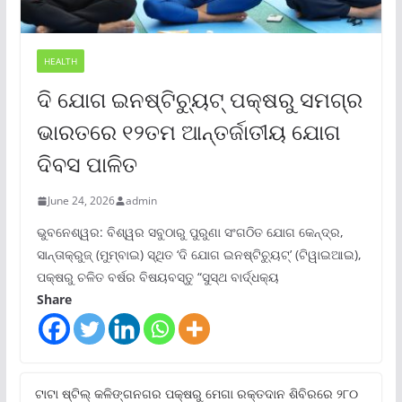
HEALTH
ଦି ଯୋଗ ଇନଷ୍ଟିଚ୍ୟୁଟ୍ ପକ୍ଷରୁ ସମଗ୍ର
ଭାରତରେ ୧୨ତମ ଆନ୍ତର୍ଜାତୀୟ ଯୋଗ
ଦିବସ ପାଳିତ
June 24, 2026
admin
ଭୁବନେଶ୍ୱର: ବିଶ୍ୱର ସବୁଠାରୁ ପୁରୁଣା ସଂଗଠିତ ଯୋଗ କେନ୍ଦ୍ର,
ସାନ୍ତାକ୍ରୁଜ୍ (ମୁମ୍ବାଇ) ସ୍ଥିତ ‘ଦି ଯୋଗ ଇନଷ୍ଟିଚ୍ୟୁଟ୍‌’ (ଟିୱାଇଆଇ),
ପକ୍ଷରୁ ଚଳିତ ବର୍ଷର ବିଷୟବସ୍ତୁ “ସୁସ୍ଥ ବାର୍ଦ୍ଧକ୍ୟ
Share
ଟାଟା ଷ୍ଟିଲ୍‌ କଳିଙ୍ଗନଗର ପକ୍ଷରୁ ମେଗା ରକ୍ତଦାନ ଶିବିରରେ ୨୮୦