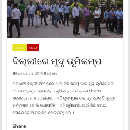
LATEST
ଜାତୀୟ
ଦିଲ୍ଲୀରେ ମୃଦୃ ଭୂମିକମ୍ପ
February 2, 2019
admin
ରାଜଧାନୀ ଦିଲ୍ଲୀ ଅଂଚଳରେ ଆଜି କିଛି ସମୟ ପାଇଁ ମୃଦୃ ଭୂମିକମ୍ପର
ଝଟକା ଅନୁଭୂତ ହୋଇଥିଲା । ଭୁମିକମ୍ପର ତୀବ୍ରତା ରିକଟର
ସ୍କେଲରେ ୬.୪ ହୋଇଥିଲା । ଏହି ଭୁକମ୍ପର କେନ୍ଦ୍ରସ୍ଥଳ ହିନ୍ଦୁକୂଶ
ପର୍ବତମାଳା ବୋଲି ଜଣାପଡିଛି । ଏହି ଭୂମିକମ୍ପ ପାଇଁ କିଛି ସମୟ
ଲୋକମାନେ ଆତଙ୍କିତ ହୋଇପଡିଥିଲେ ।
Share