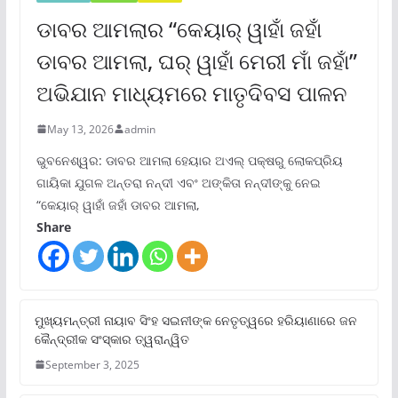
ଡାବର ଆମଲାର “କେୟାର୍ ୱାହାଁ ଜହାଁ
ଡାବର ଆମଲା, ଘର୍ ୱାହାଁ ମେରୀ ମାଁ ଜହାଁ”
ଅଭିଯାନ ମାଧ୍ୟମରେ ମାତୃଦିବସ ପାଳନ
May 13, 2026
admin
ଭୁବନେଶ୍ୱର: ଡାବର ଆମଲା ହେୟାର ଅଏଲ୍ ପକ୍ଷରୁ ଲୋକପ୍ରିୟ
ଗାୟିକା ଯୁଗଳ ଅନ୍ତରା ନନ୍ଦୀ ଏବଂ ଅଙ୍କିତା ନନ୍ଦୀଙ୍କୁ ନେଇ
“କେୟାର୍ ୱାହାଁ ଜହାଁ ଡାବର ଆମଲା,
Share
ମୁଖ୍ୟମନ୍ତ୍ରୀ ନାୟାବ ସିଂହ ସଇନୀଙ୍କ ନେତୃତ୍ୱରେ ହରିୟାଣାରେ ଜନ
କୈନ୍ଦ୍ରୀକ ସଂସ୍କାର ତ୍ୱରାନ୍ୱିତ
September 3, 2025