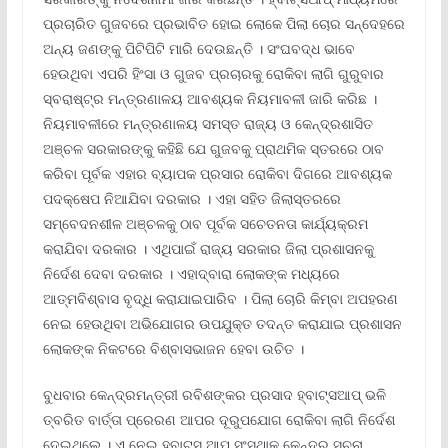
ପ୍ରଚାରିତ ଗୁଜବରେ ପ୍ରଭାବିତ ହୋଇ ଲୋକେ ପିଲା ଚୋର ସନ୍ଦେହରେ
ଅନ୍ୟ ଜଣଙ୍କୁ ପିଟିପିଟି ମାରି ଦେଉଛନ୍ତି । ସଂଘବଦ୍ଧ ଭାବେ
ହେଉଥିବା ଏପରି ହିଂସା ଓ ଗୁଜବ ପ୍ରଚାରକୁ ରୋକିବା ଲାଗି ଗୁରୁବାର
ସ୍ବରାଷ୍ଟ୍ର ମନ୍ତ୍ରଣାଳୟ ଆବଶ୍ୟକ ନିୟମାବଳୀ ଜାରି କରିଛ ।
ନିୟମାବଳୀରେ ମନ୍ତ୍ରଣାଳୟ ସମସ୍ତ ରାଜ୍ୟ ଓ କେନ୍ଦ୍ରଶାସିତ
ଅଞ୍ଚଳ ସରକାରଙ୍କୁ କହିଛି ଯେ ଗୁଜବକୁ ପ୍ରାଥମିକ ସ୍ତରରେ ଠାବ
କରିବା ପୂର୍ବକ ଏହାର ବ୍ୟାପକ ପ୍ରସାର ରୋକିବା ଦିଗରେ ଆବଶ୍ୟକ
ପଦକ୍ଷେପ ନିଆଯିବା ଦରକାର । ଏହା ସହିତ ଜିଲାସ୍ତରରେ
ସମ୍ବେଦନଶୀଳ ଅଞ୍ଚଳକୁ ଠାବ ପୂର୍ବକ ସଚେତନତା କାର୍ଯ୍ୟକ୍ରମ
କରାଯିବା ଦରକାର । ଏଥିପାଇଁ ରାଜ୍ୟ ସରକାର ଜିଲା ପ୍ରଶାସନକୁ
ନିର୍ଦେଶ ଦେବା ଦରକାର । ଏହାଦ୍ବାରା ଲୋକଙ୍କ ମଧ୍ୟରେ
ଆତ୍ମବିଶ୍ବାସ ବୃଦ୍ଧି କରାଯାଇପାରିବ । ପିଲା ଚୋରି କିମ୍ବା ଅପହରଣ
ନେଇ ହେଉଥିବା ଅଭିଯୋଗର ଉପଯୁକ୍ତ ତଦନ୍ତ କରାଯାଇ ପ୍ରଶାସନ
ଲୋକଙ୍କ ନିକଟରେ ବିଶ୍ବାସଭାଜନ ହେବା ଉଚିତ ।
ବୁଧବାର କେନ୍ଦ୍ରମନ୍ତ୍ରୀ ରବିଶଙ୍କର ପ୍ରସାଦ ହ୍ବାଟ୍ସଆପ୍ ଭଳି
ତ୍ବରିତ ବାର୍ତ୍ତା ପ୍ରେରଣ ଆପର ଦୂରୁପଯୋଗ ରୋକିବା ଲାଗି ନିର୍ଦେଶ
ଦେଇଥିଲେ । ଏ ନେଇ ହ୍ବାଟ୍ସ ଆପ୍ ସଂସ୍ଥାକୁ କେନ୍ଦ୍ର ସୂଚନା