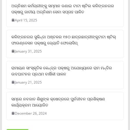
ଅଗ୍ନିଶମ କର୍ମଚାରୀଙ୍କୁ ସମ୍ମାନ ଜଣାଇ ଟାଟା ଷ୍ଟିଲ କଳିଙ୍ଗନଗର
ପକ୍ଷରୁ ଜାତୀୟ ଅଗ୍ନିଶମ ସେବା ସପ୍ତାହ ପାଳିତ
April 15, 2025
କଳିଙ୍ଗନଗର ସୁକିନ୍ଦା ଅଞ୍ଚଳର ୧୫୦ ଛାତ୍ରଛାତ୍ରୀଙ୍କୁଟାଟା ଷ୍ଟିଲ୍
ଫାଉଣ୍ଡେସନ ପକ୍ଷରୁ ଜ୍ୟୋତି ଫେଲୋସିପ୍‌
January 31, 2025
ରାମାୟଣ ସାଂସ୍କୃତିକ କେନ୍ଦ୍ର ପକ୍ଷରୁ ଅଯୋଧ୍ୟାରେ ରାମ ମନ୍ଦିର
ଉଦଘାଟନର ପ୍ରଥମ ବାର୍ଷିକୀ ପାଳନ
January 21, 2025
ସମ୍‌ରେ ନବଜାତ ଶିଶୁଙ୍କ କ୍ଷେତ୍ରରେ ପୁର୍ନଜୀବନ ପ୍ରଶିକ୍ଷଣ
କାର୍ଯ୍ୟକ୍ରମ ଆୟୋଜିତ
December 26, 2024