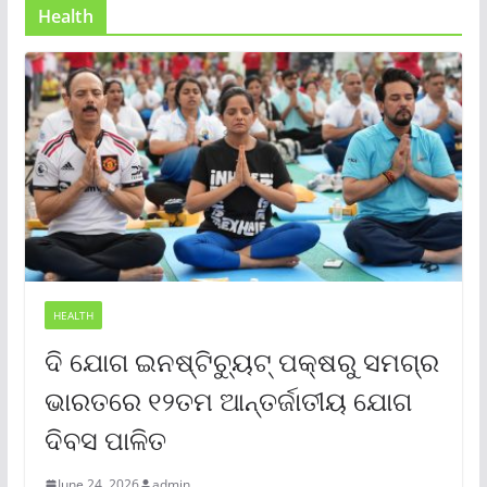
Health
HEALTH
ଦି ଯୋଗ ଇନଷ୍ଟିଚ୍ୟୁଟ୍ ପକ୍ଷରୁ ସମଗ୍ର
ଭାରତରେ ୧୨ତମ ଆନ୍ତର୍ଜାତୀୟ ଯୋଗ
ଦିବସ ପାଳିତ
June 24, 2026
admin