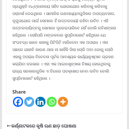
ପ୍ରଯୁକ୍ତି ମନ୍ତ୍ରଣାଳୟ ସହିତ ଯୋଗାଯୋଗ କରିବାକୁ କରିବାକୁ
ପରାମର୍ଶ ଦେଇଥିଲେ । ସାମାଜିକ ଗଣମାଧ୍ୟମଗୁଡିକର ଅପବ୍ୟବହାର,
ଦୂରୁପଯୋଗ ପାଇଁ ସେମାନେ ହିଁ ଉତ୍ତରଦାୟୀ ରହିବା ଉଚିତ । ଏହି
ଉତ୍ତରଦାୟିତ୍ବରୁ ସେମାନେ ଦୂରେଇପାରିବେ ନାହିଁ ବୋଲି ରବିଶଙ୍କର
କହିଥିଲେ । ସେହିପରି ମଙ୍ଗଳବାର ସୁପ୍ରିମକୋର୍ଟ କହିଥିଲେ ଯେ
ସଂଘବଦ୍ଧ ଭାବେ କାହାକୁ ପିଟିପିଟି ମାରିଦେବା ଏକ ଅପରାଧ । ଏହା
ପଛରେ ଯାହାବି କାରଣ ଥାଉ ନା କାହିଁକି ପିଲା ଚୋରି ଅବା ଗୋରୁ ଚୋରି
ଏହାକୁ ଅପରାଧ ବିବେଚନା ପୂର୍ବକ ଆବଶ୍ୟକ କାର୍ଯ୍ୟାନୁଷ୍ଠାନ ଗ୍ରହଣ
କରାଯିବା ଦରକାର । ଏହା ଏକ ଆଇନଶୃଙ୍ଖଳା ବିଷୟ ହୋଇଥିବାରୁ
ରାଜ୍ୟ ସରକାରଗୁଡିକ ଏ ଦିଗରେ ପଦକ୍ଷେପ ନେବା ଉଚିତ ବୋଲି
ସୁପ୍ରିମକୋର୍ଟ କହିଥିଲେ ।
Share
କର୍ଣ୍ଣାଟକରେ କୃଷି ଋଣ ଛାଡ଼ ଘୋଷଣା