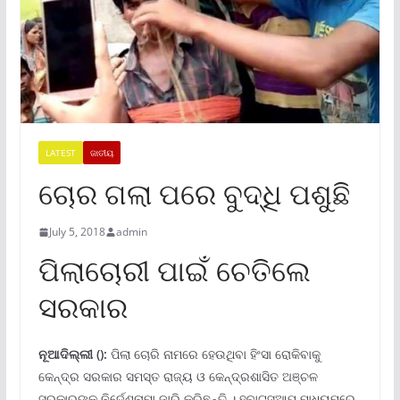
LATEST
ଜାତୀୟ
ଚୋର ଗଲା ପରେ ବୁଦ୍ଧି ପଶୁଛି
July 5, 2018
admin
ପିଲାଚୋରୀ ପାଇଁ ଚେତିଲେ
ସରକାର
ନୂଆଦିଲ୍ଲୀ
():
ପିଲା ଚୋରି ନାମରେ ହେଉଥିବା ହିଂସା ରୋକିବାକୁ
କେନ୍ଦ୍ର ସରକାର ସମସ୍ତ ରାଜ୍ୟ ଓ କେନ୍ଦ୍ରଶାସିତ ଅଞ୍ଚଳ
ସରକାରଙ୍କୁ ନିର୍ଦେଶନାମା ଜାରି କରିଛନ୍ତି । ହ୍ବାଟ୍ସଆପ୍ ମାଧ୍ୟମରେ