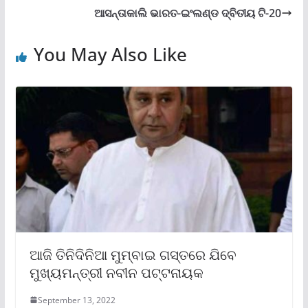
ଆସନ୍ତାକାଲି ଭାରତ-ଇଂଲଣ୍ଡ ଦ୍ବିତୀୟ ଟି-20
You May Also Like
ଆଜି ତିନିଦିନିଆ ମୁମ୍ବାଇ ଗସ୍ତରେ ଯିବେ
ମୁଖ୍ୟମନ୍ତ୍ରୀ ନବୀନ ପଟ୍ଟନାୟକ
September 13, 2022