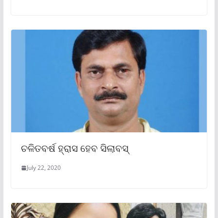
ଚଳିତବର୍ଷ ହ୍ରାସ ହେବ ସିଲାବସ୍
July 22, 2020