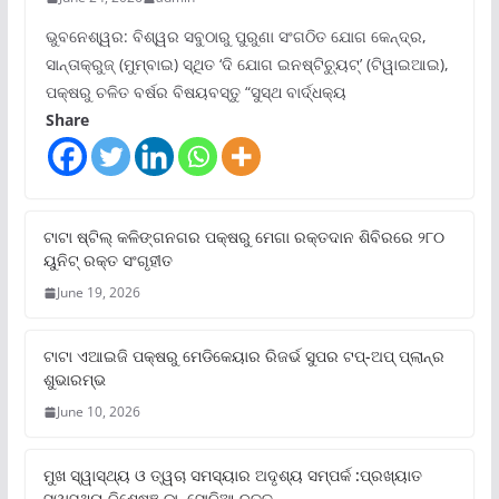
ଭୁବନେଶ୍ୱର: ବିଶ୍ୱର ସବୁଠାରୁ ପୁରୁଣା ସଂଗଠିତ ଯୋଗ କେନ୍ଦ୍ର,
ସାନ୍ତାକ୍ରୁଜ୍ (ମୁମ୍ବାଇ) ସ୍ଥିତ ‘ଦି ଯୋଗ ଇନଷ୍ଟିଚ୍ୟୁଟ୍‌’ (ଟିୱାଇଆଇ),
ପକ୍ଷରୁ ଚଳିତ ବର୍ଷର ବିଷୟବସ୍ତୁ “ସୁସ୍ଥ ବାର୍ଦ୍ଧକ୍ୟ
Share
ଟାଟା ଷ୍ଟିଲ୍‌ କଳିଙ୍ଗନଗର ପକ୍ଷରୁ ମେଗା ରକ୍ତଦାନ ଶିବିରରେ ୨୮୦
ୟୁନିଟ୍‌ ରକ୍ତ ସଂଗୃହୀତ
June 19, 2026
ଟାଟା ଏଆଇଜି ପକ୍ଷରୁ ମେଡିକେୟାର ରିଜର୍ଭ ସୁପର ଟପ୍‌-ଅପ୍ ପ୍ଲାନ୍‌ର
ଶୁଭାରମ୍ଭ
June 10, 2026
ମୁଖ ସ୍ୱାସ୍ଥ୍ୟ ଓ ତ୍ୱଚା ସମସ୍ୟାର ଅଦୃଶ୍ୟ ସମ୍ପର୍କ :ପ୍ରଖ୍ୟାତ
ସ୍ୱାସ୍ଥ୍ୟ ବିଶେଷଜ୍ଞ ଡା. ସୋନିଆ ଦତ୍ତ