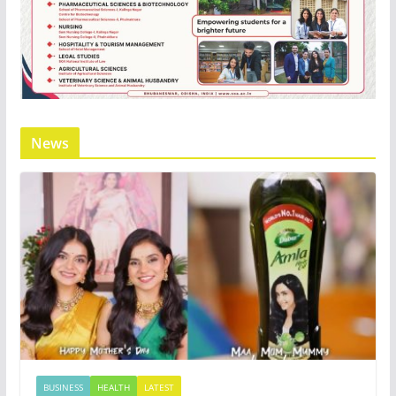
News
BUSINESS
HEALTH
LATEST