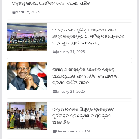
ପକ୍ଷରୁ ଜାତୀୟ ଅଗ୍ନିଶମ ସେବା ସପ୍ତାହ ପାଳିତ
April 15, 2025
କଳିଙ୍ଗନଗର ସୁକିନ୍ଦା ଅଞ୍ଚଳର ୧୫୦
ଛାତ୍ରଛାତ୍ରୀଙ୍କୁଟାଟା ଷ୍ଟିଲ୍ ଫାଉଣ୍ଡେସନ
ପକ୍ଷରୁ ଜ୍ୟୋତି ଫେଲୋସିପ୍‌
January 31, 2025
ରାମାୟଣ ସାଂସ୍କୃତିକ କେନ୍ଦ୍ର ପକ୍ଷରୁ
ଅଯୋଧ୍ୟାରେ ରାମ ମନ୍ଦିର ଉଦଘାଟନର
ପ୍ରଥମ ବାର୍ଷିକୀ ପାଳନ
January 21, 2025
ସମ୍‌ରେ ନବଜାତ ଶିଶୁଙ୍କ କ୍ଷେତ୍ରରେ
ପୁର୍ନଜୀବନ ପ୍ରଶିକ୍ଷଣ କାର୍ଯ୍ୟକ୍ରମ
ଆୟୋଜିତ
December 26, 2024