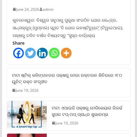
June 24, 2026
admin
ଭୁବନେଶ୍ୱର: ବିଶ୍ୱର ସବୁଠାରୁ ପୁରୁଣା ସଂଗଠିତ ଯୋଗ କେନ୍ଦ୍ର,
ସାନ୍ତାକ୍ରୁଜ୍ (ମୁମ୍ବାଇ) ସ୍ଥିତ ‘ଦି ଯୋଗ ଇନଷ୍ଟିଚ୍ୟୁଟ୍‌’ (ଟିୱାଇଆଇ),
ପକ୍ଷରୁ ଚଳିତ ବର୍ଷର ବିଷୟବସ୍ତୁ “ସୁସ୍ଥ ବାର୍ଦ୍ଧକ୍ୟ
Share
ଟାଟା ଷ୍ଟିଲ୍‌ କଳିଙ୍ଗନଗର ପକ୍ଷରୁ ମେଗା ରକ୍ତଦାନ ଶିବିରରେ ୨୮୦
ୟୁନିଟ୍‌ ରକ୍ତ ସଂଗୃହୀତ
June 19, 2026
ଟାଟା ଏଆଇଜି ପକ୍ଷରୁ ମେଡିକେୟାର ରିଜର୍ଭ
ସୁପର ଟପ୍‌-ଅପ୍ ପ୍ଲାନ୍‌ର ଶୁଭାରମ୍ଭ
June 10, 2026