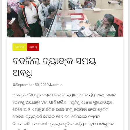
LATEST
ଜାତୀୟ
ବଦଳିଲା ବ୍ୟାଙ୍କ ସମୟ
ଅବଧି
September 30, 2019
admin
ଆସନ୍ତାକାଲିଠାରୁ ସମସ୍ତ ସରକାରୀ ବ୍ୟାଙ୍କର କାର୍ୟ୍ୟ ଅବଧି ସକାଳ
୧୦ଟାରୁ ଅପରାହ୍ନ ୪ଟା ଯାଏଁ ଚାଲିବ । ପୂର୍ବରୁ ଏନେଇ କୁହାଯାଉଥିବା
ବେଳେ ଆଜି ଏହାକୁ ନୀତିଗତ ଭାବେ ଲାଗୁ କରାଯିବା ନେଇ ଷ୍ଟେଟ
ଲେବଲ ବ୍ୟାଙ୍କର୍ସ କମିଟିର ୧୫୬ ତମ ବୈଠକରେ ନିଷ୍ପତି
ନିଆଯାଇଛି । ସରକାରୀ ବ୍ୟାଙ୍କ ଗୁଡ଼ିକ କାର୍ୟ୍ୟ ଅବଧି ୧୦ଟାରୁ ୪ଟା