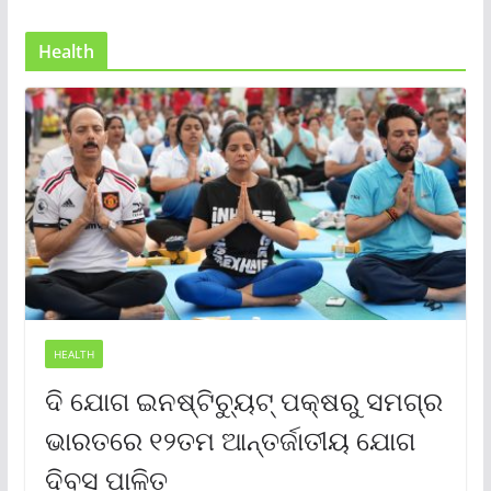
Health
HEALTH
ଦି ଯୋଗ ଇନଷ୍ଟିଚ୍ୟୁଟ୍ ପକ୍ଷରୁ ସମଗ୍ର
ଭାରତରେ ୧୨ତମ ଆନ୍ତର୍ଜାତୀୟ ଯୋଗ
ଦିବସ ପାଳିତ