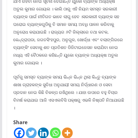
ଯାଏଁ ରହିବା ନେଇ ସୂଚନା ଦେଇଛନ୍ତି ୟୁକୋ ବ୍ୟାଙ୍କ ଅଧ୍ୟକ୍ଷ
ଅତୁଲ କୁମାର ଗୋୟଲ । କାଲି ଠାରୁ ଏହି ନିୟମ ସମସ୍ତ ସରକାରୀ
ବ୍ୟାଙ୍କ ପାଇଁ ନୀତିଗତ ଭାବେ ଲାଗୁ ହେବ ।ସରକାରୀ ବ୍ୟାଙ୍କ ସହ
ଘରୋଇ ବ୍ୟାଙ୍କଗୁଡିକୁ ବି ସମାନ ସମୟ ଅବଧି ପାଳନ କରିବାକୁ
ଅନୁରୋଧ କରାଯାଇଛି । ରାଜ୍ୟର ୬ଟି ଜିଲ୍ଲାରେ ତଥା କଟକ,
କେନ୍ଦ୍ରାପଡା, ଜଗତସିଂହପୁର, ଅନୁଗୁଳ, ଖୋର୍ଦ୍ଧା ଏବଂ ବଲାଙ୍ଗିରରେ
ବ୍ୟାଙ୍କିଂ ସେବାକୁ ଶତ ପ୍ରତିଶତ ଡିଜିଟାଇଜେସନ କରାଯିବା ନେଇ
ମଧ୍ୟ ଏହି ବୈଠକରେ କହିଛନ୍ତି ୟୁକୋ ବ୍ୟାଙ୍କ ଅଧ୍ୟକ୍ଷ ଅତୁଲ
କୁମାର ଗୋୟଲ ।
ପୂର୍ବରୁ ସମସ୍ତ ବ୍ୟାଙ୍କ ସମୟ ଭିନ୍ନ ଭିନ୍ନ ଥିଲା କିନ୍ତୁ ବ୍ୟାଙ୍କ
ଶାଖା ଗ୍ରାହକଙ୍କ ସୁବିଧା ଅନୁଯାୟୀ ସମୟ ନିର୍ଦ୍ଧାରଣ ଓ ସେବା
ପ୍ରଦାନ ନେଇ କିଛି ବିକଳ୍ପ ରଖିଥିଲେ । ଯାହା ଉପରେ ବହୁ ବିଚାର
ବିମର୍ଷ କରାଯାଇ ଆଜି ଏସଏଲବିସି ପକ୍ଷରୁ ଏଭଳି ନିଷ୍ପତି ନିଆଯାଇଛି
।
Share