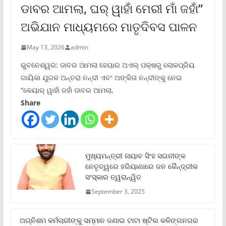
ଡାବର ଆମଲା, ଘର୍ ୱାହାଁ ମେରୀ ମାଁ ଜହାଁ”
ଅଭିଯାନ ମାଧ୍ୟମରେ ମାତୃଦିବସ ପାଳନ
May 13, 2026
admin
ଭୁବନେଶ୍ୱର: ଡାବର ଆମଲା ହେୟାର ଅଏଲ୍ ପକ୍ଷରୁ ଲୋକପ୍ରିୟ
ଗାୟିକା ଯୁଗଳ ଅନ୍ତରା ନନ୍ଦୀ ଏବଂ ଅଙ୍କିତା ନନ୍ଦୀଙ୍କୁ ନେଇ
“କେୟାର୍ ୱାହାଁ ଜହାଁ ଡାବର ଆମଲା,
Share
ମୁଖ୍ୟମନ୍ତ୍ରୀ ନାୟାବ ସିଂହ ସଇନୀଙ୍କ
ନେତୃତ୍ୱରେ ହରିୟାଣାରେ ଜନ କୈନ୍ଦ୍ରୀକ
ସଂସ୍କାର ତ୍ୱରାନ୍ୱିତ
September 3, 2025
ଅଗ୍ନିଶମ କର୍ମଚାରୀଙ୍କୁ ସମ୍ମାନ ଜଣାଇ ଟାଟା ଷ୍ଟିଲ କଳିଙ୍ଗନଗର