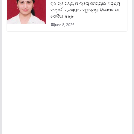
ମୁଖ ସ୍ୱାସ୍ଥ୍ୟ ଓ ତ୍ୱଚା ସମସ୍ୟାର ଅଦୃଶ୍ୟ
ସମ୍ପର୍କ :ପ୍ରଖ୍ୟାତ ସ୍ୱାସ୍ଥ୍ୟ ବିଶେଷଜ୍ଞ ଡା.
ସୋନିଆ ଦତ୍ତ
June 8, 2026