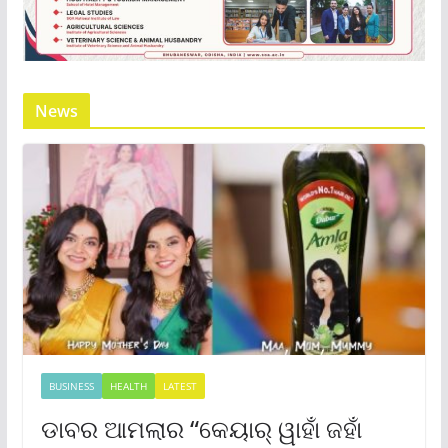
News
BUSINESS
HEALTH
LATEST
ଡାବର ଆମଲାର “କେୟାର୍ ୱାହାଁ ଜହାଁ