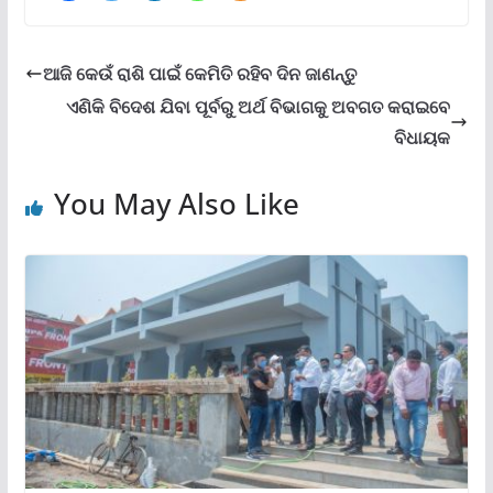
ଆଜି କେଉଁ ରାଶି ପାଇଁ କେମିତି ରହିବ ଦିନ ଜାଣନ୍ତୁ
ଏଣିକି ବିଦେଶ ଯିବା ପୂର୍ବରୁ ଅର୍ଥ ବିଭାଗକୁ ଅବଗତ କରାଇବେ
ବିଧାୟକ
You May Also Like