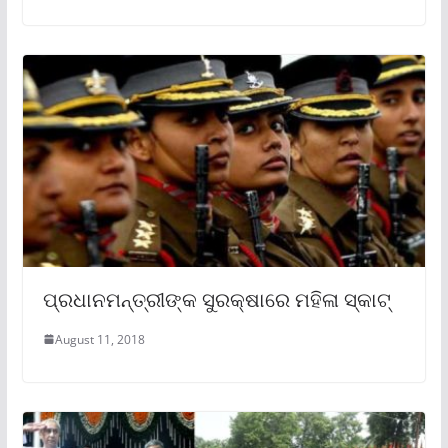
ପ୍ରଧାନମନ୍ତ୍ରୀଙ୍କ ସୁରକ୍ଷାରେ ମହିଳା ସ୍କାଟ୍‍
August 11, 2018