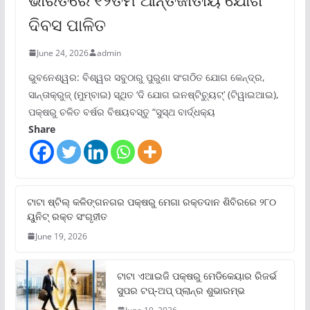
ଦିବସ ପାଳିତ
June 24, 2026
admin
ଭୁବନେଶ୍ୱର: ବିଶ୍ୱର ସବୁଠାରୁ ପୁରୁଣା ସଂଗଠିତ ଯୋଗ କେନ୍ଦ୍ର,
ସାନ୍ତାକ୍ରୁଜ୍ (ମୁମ୍ବାଇ) ସ୍ଥିତ ‘ଦି ଯୋଗ ଇନଷ୍ଟିଚ୍ୟୁଟ୍‌’ (ଟିୱାଇଆଇ),
ପକ୍ଷରୁ ଚଳିତ ବର୍ଷର ବିଷୟବସ୍ତୁ “ସୁସ୍ଥ ବାର୍ଦ୍ଧକ୍ୟ
Share
ଟାଟା ଷ୍ଟିଲ୍‌ କଳିଙ୍ଗନଗର ପକ୍ଷରୁ ମେଗା ରକ୍ତଦାନ ଶିବିରରେ ୨୮୦
ୟୁନିଟ୍‌ ରକ୍ତ ସଂଗୃହୀତ
June 19, 2026
ଟାଟା ଏଆଇଜି ପକ୍ଷରୁ ମେଡିକେୟାର ରିଜର୍ଭ
ସୁପର ଟପ୍‌-ଅପ୍ ପ୍ଲାନ୍‌ର ଶୁଭାରମ୍ଭ