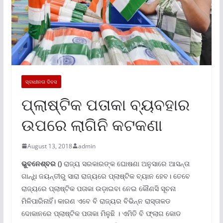
ସ୍ବାଧୀନତା ଦିବସ
ପ୍ଲାଷ୍ଟିକ ପତାକା ବ୍ୟବହାର
ଉପରେ ଲାଗିନି କଟକଣା
August 13, 2018
admin
ଭୁବନେଶ୍ବର ()
ରାଜ୍ୟ ସରକାରଙ୍କ ଘୋଷଣା ଅନୁସାରେ ଆସନ୍ତା
ଗାନ୍ଧି ଜୟନ୍ତୀରୁ ସାରା ରାଜ୍ୟରେ ପ୍ଲାଷ୍ଟିକ ବ୍ୟାନ ହେବ। ତେବେ
ରାଜ୍ୟରେ ପ୍ଲାଷ୍ଟିକ ପତାକା ଉଡ଼ାଇବା ନେଇ କୌଣସି ସୂଚନା
ମିଳିପାରିନାହିଁ। କାରଣ ଏବେ ବି ରାଜ୍ୟର ବିଭିନ୍ନ ରାସ୍ତାକଡ
ଦୋକାନରେ ପ୍ଲାଷ୍ଟିକ ପତାକା ମିଳୁଛି । ଏମିତି ବି ଫ୍ଲାଗ କୋଡ