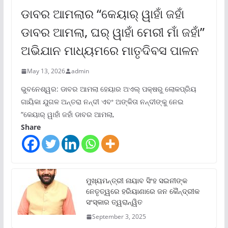
ଡାବର ଆମଲାର “କେୟାର୍ ୱାହାଁ ଜହାଁ
ଡାବର ଆମଲା, ଘର୍ ୱାହାଁ ମେରୀ ମାଁ ଜହାଁ”
ଅଭିଯାନ ମାଧ୍ୟମରେ ମାତୃଦିବସ ପାଳନ
May 13, 2026
admin
ଭୁବନେଶ୍ୱର: ଡାବର ଆମଲା ହେୟାର ଅଏଲ୍ ପକ୍ଷରୁ ଲୋକପ୍ରିୟ
ଗାୟିକା ଯୁଗଳ ଅନ୍ତରା ନନ୍ଦୀ ଏବଂ ଅଙ୍କିତା ନନ୍ଦୀଙ୍କୁ ନେଇ
“କେୟାର୍ ୱାହାଁ ଜହାଁ ଡାବର ଆମଲା,
Share
ମୁଖ୍ୟମନ୍ତ୍ରୀ ନାୟାବ ସିଂହ ସଇନୀଙ୍କ
ନେତୃତ୍ୱରେ ହରିୟାଣାରେ ଜନ କୈନ୍ଦ୍ରୀକ
ସଂସ୍କାର ତ୍ୱରାନ୍ୱିତ
September 3, 2025