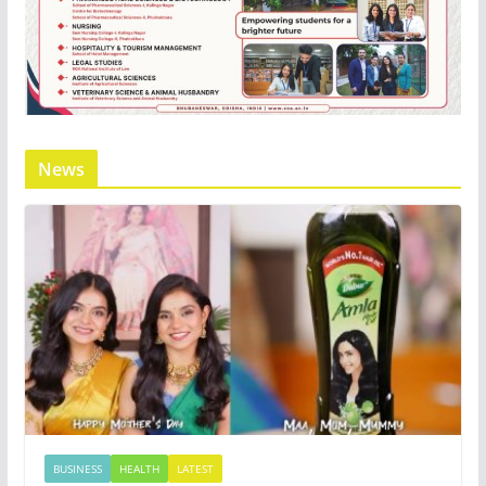
News
BUSINESS
HEALTH
LATEST