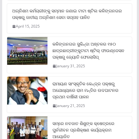
ଅଗ୍ନିଶମ କର୍ମଚାରୀଙ୍କୁ ସମ୍ମାନ ଜଣାଇ ଟାଟା ଷ୍ଟିଲ କଳିଙ୍ଗନଗର
ପକ୍ଷରୁ ଜାତୀୟ ଅଗ୍ନିଶମ ସେବା ସପ୍ତାହ ପାଳିତ
April 15, 2025
କଳିଙ୍ଗନଗର ସୁକିନ୍ଦା ଅଞ୍ଚଳର ୧୫୦
ଛାତ୍ରଛାତ୍ରୀଙ୍କୁଟାଟା ଷ୍ଟିଲ୍ ଫାଉଣ୍ଡେସନ
ପକ୍ଷରୁ ଜ୍ୟୋତି ଫେଲୋସିପ୍‌
January 31, 2025
ରାମାୟଣ ସାଂସ୍କୃତିକ କେନ୍ଦ୍ର ପକ୍ଷରୁ
ଅଯୋଧ୍ୟାରେ ରାମ ମନ୍ଦିର ଉଦଘାଟନର
ପ୍ରଥମ ବାର୍ଷିକୀ ପାଳନ
January 21, 2025
ସମ୍‌ରେ ନବଜାତ ଶିଶୁଙ୍କ କ୍ଷେତ୍ରରେ
ପୁର୍ନଜୀବନ ପ୍ରଶିକ୍ଷଣ କାର୍ଯ୍ୟକ୍ରମ
ଆୟୋଜିତ