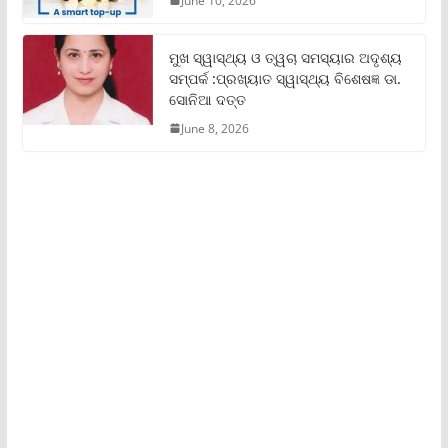
June 10, 2026
ମୁଖ ସ୍ୱାସ୍ଥ୍ୟ ଓ ତ୍ୱଚା ସମସ୍ୟାର ଅଦୃଶ୍ୟ
ସମ୍ପର୍କ :ପ୍ରଖ୍ୟାତ ସ୍ୱାସ୍ଥ୍ୟ ବିଶେଷଜ୍ଞ ଡା.
ସୋନିଆ ଦତ୍ତ
June 8, 2026