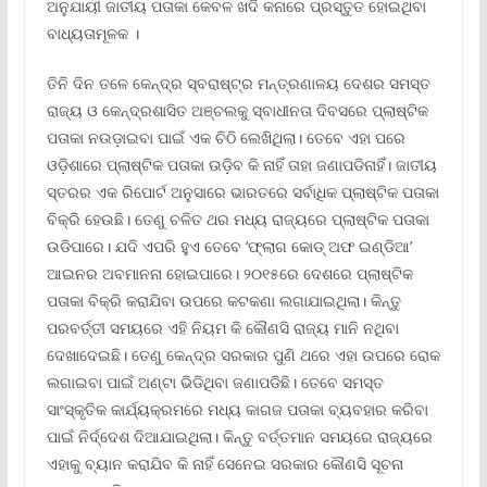
ଅନୁଯାୟୀ ଜାତୀୟ ପତାକା କେବଳ ଖଦି କନାରେ ପ୍ରସ୍ତୁତ ହୋଇଥିବା
ବାଧ୍ୟତାମୂଳକ ।
ତିନି ଦିନ ତଳେ କେନ୍ଦ୍ର ସ୍ବରାଷ୍ଟ୍ର ମନ୍ତ୍ରଣାଳୟ ଦେଶର ସମସ୍ତ
ରାଜ୍ୟ ଓ କେନ୍ଦ୍ରଶାସିତ ଅଞ୍ଚଲକୁ ସ୍ବାଧୀନତା ଦିବସରେ ପ୍ଲାଷ୍ଟିକ
ପତାକା ନଉଡ଼ାଇବା ପାଇଁ ଏକ ଚିଠି ଲେଖିଥିଲା। ତେବେ ଏହା ପରେ
ଓଡ଼ିଶାରେ ପ୍ଲାଷ୍ଟିକ ପତାକା ଉଡ଼ିବ କି ନାହିଁ ତାହା ଜଣାପଡିନାହିଁ। ଜାତୀୟ
ସ୍ତରର ଏକ ରିପୋର୍ଟ ଅନୁସାରେ ଭାରତରେ ସର୍ବାଧିକ ପ୍ଲାଷ୍ଟିକ ପତାକା
ବିକ୍ରି ହେଉଛି। ତେଣୁ ଚଳିତ ଥର ମଧ୍ୟ ରାଜ୍ୟରେ ପ୍ଲାଷ୍ଟିକ ପତାକା
ଉଡିପାରେ। ଯଦି ଏପରି ହୁଏ ତେବେ ‘ଫ୍ଲାଗ କୋଡ୍‌ ଅଫ ଇଣ୍ଡିଆ’
ଆଇନର ଅବମାନନା ହୋଇପାରେ। ୨୦୧୫ରେ ଦେଶରେ ପ୍ଲାଷ୍ଟିକ
ପତାକା ବିକ୍ରି କରାଯିବା ଉପରେ କଟକଣା ଲଗାଯାଇଥିଲା। କିନ୍ତୁ
ପରବର୍ତ୍ତୀ ସମୟରେ ଏହି ନିୟମ କି କୌଣସି ରାଜ୍ୟ ମାନି ନଥିବା
ଦେଖାଦେଇଛି। ତେଣୁ କେନ୍ଦ୍ର ସରକାର ପୁଣି ଥରେ ଏହା ଉପରେ ରୋକ
ଲଗାଇବା ପାଇଁ ଅଣ୍ଟା ଭିଡିଥିବା ଜଣାପଡିଛି। ତେବେ ସମସ୍ତ
ସାଂସ୍କୃତିକ କାର୍ଯ୍ୟକ୍ରମରେ ମଧ୍ୟ କାଗଜ ପତାକା ବ୍ୟବହାର କରିବା
ପାଇଁ ନିର୍ଦ୍ଦେଶ ଦିଆଯାଇଥିଲା। କିନ୍ତୁ ବର୍ତ୍ତମାନ ସମୟରେ ରାଜ୍ୟରେ
ଏହାକୁ ବ୍ୟାନ କରାଯିବ କି ନାହିଁ ସେନେଇ ସରକାର କୌଣସି ସୂଚନା