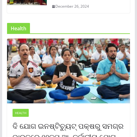
December 26, 2024
Health
HEALTH
ଦି ଯୋଗ ଇନଷ୍ଟିଚ୍ୟୁଟ୍ ପକ୍ଷରୁ ସମଗ୍ର
ଭାରତରେ ୧୨ତମ ଆନ୍ତର୍ଜାତୀୟ ଯୋଗ