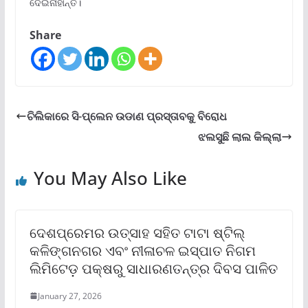
ଦେଇନାହାନ୍ତି।
Share
ଚିଲିକାରେ ସି-ପ୍ଲେନ ଉଡାଣ ପ୍ରସ୍ତାବକୁ ବିରୋଧ
ଝଲସୁଛି ଲାଲ କିଲ୍ଲା
You May Also Like
ଦେଶପ୍ରେମର ଉତ୍ସାହ ସହିତ ଟାଟା ଷ୍ଟିଲ୍
କଳିଙ୍ଗନଗର ଏବଂ ନୀଳାଚଳ ଇସ୍ପାତ ନିଗମ
ଲିମିଟେଡ଼ ପକ୍ଷରୁ ସାଧାରଣତନ୍ତ୍ର ଦିବସ ପାଳିତ
January 27, 2026