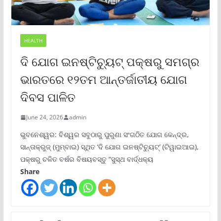
HEALTH
ଦି ଯୋଗ ଇନଷ୍ଟିଚ୍ୟୁଟ୍ ପକ୍ଷରୁ ସମଗ୍ର
ଭାରତରେ ୧୨ତମ ଆନ୍ତର୍ଜାତୀୟ ଯୋଗ
ଦିବସ ପାଳିତ
June 24, 2026
admin
ଭୁବନେଶ୍ୱର: ବିଶ୍ୱର ସବୁଠାରୁ ପୁରୁଣା ସଂଗଠିତ ଯୋଗ କେନ୍ଦ୍ର,
ସାନ୍ତାକ୍ରୁଜ୍ (ମୁମ୍ବାଇ) ସ୍ଥିତ ‘ଦି ଯୋଗ ଇନଷ୍ଟିଚ୍ୟୁଟ୍‌’ (ଟିୱାଇଆଇ),
ପକ୍ଷରୁ ଚଳିତ ବର୍ଷର ବିଷୟବସ୍ତୁ “ସୁସ୍ଥ ବାର୍ଦ୍ଧକ୍ୟ
Share