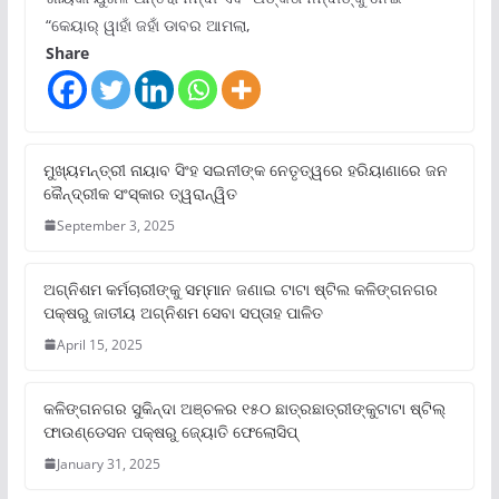
“କେୟାର୍ ୱାହାଁ ଜହାଁ ଡାବର ଆମଲା,
Share
ମୁଖ୍ୟମନ୍ତ୍ରୀ ନାୟାବ ସିଂହ ସଇନୀଙ୍କ ନେତୃତ୍ୱରେ ହରିୟାଣାରେ ଜନ
କୈନ୍ଦ୍ରୀକ ସଂସ୍କାର ତ୍ୱରାନ୍ୱିତ
September 3, 2025
ଅଗ୍ନିଶମ କର୍ମଚାରୀଙ୍କୁ ସମ୍ମାନ ଜଣାଇ ଟାଟା ଷ୍ଟିଲ କଳିଙ୍ଗନଗର
ପକ୍ଷରୁ ଜାତୀୟ ଅଗ୍ନିଶମ ସେବା ସପ୍ତାହ ପାଳିତ
April 15, 2025
କଳିଙ୍ଗନଗର ସୁକିନ୍ଦା ଅଞ୍ଚଳର ୧୫୦ ଛାତ୍ରଛାତ୍ରୀଙ୍କୁଟାଟା ଷ୍ଟିଲ୍
ଫାଉଣ୍ଡେସନ ପକ୍ଷରୁ ଜ୍ୟୋତି ଫେଲୋସିପ୍‌
January 31, 2025