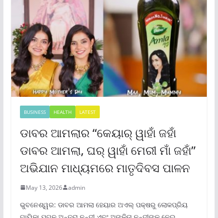
BUSINESS
HEALTH
LATEST
ଡାବର ଆମଲାର “କେୟାର୍ ୱାହାଁ ଜହାଁ
ଡାବର ଆମଲା, ଘର୍ ୱାହାଁ ମେରୀ ମାଁ ଜହାଁ”
ଅଭିଯାନ ମାଧ୍ୟମରେ ମାତୃଦିବସ ପାଳନ
May 13, 2026
admin
ଭୁବନେଶ୍ୱର: ଡାବର ଆମଲା ହେୟାର ଅଏଲ୍ ପକ୍ଷରୁ ଲୋକପ୍ରିୟ
ଗାୟିକା ଯୁଗଳ ଅନ୍ତରା ନନ୍ଦୀ ଏବଂ ଅଙ୍କିତା ନନ୍ଦୀଙ୍କୁ ନେଇ