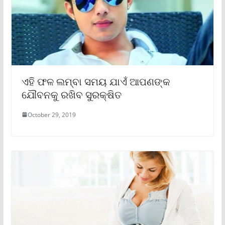
ଏହି ଫଳ ଲମ୍ବା ସମୟ ଯାଏଁ ଆପଣଙ୍କ
ଯୌବନକୁ ରଖିବ ସୁରକ୍ଷିତ
October 29, 2019