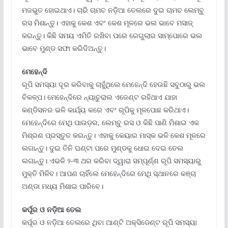
ମଜଭୁତ ହୋଇଥାଏ। ଚାରି ଚାମଚ ନଡ଼ିଆ ତେଲରେ ଦୁଇ ଚାମଚ ଲେମ୍ବୁ
ରସ ମିଶାନ୍ତୁ। ଏହାକୁ କେଶ ଏବଂ କେଶ ମୂଳରେ ଭଲ ଭାବେ ମସାଜ୍‌
କରନ୍ତୁ। କିଛି ସମୟ ଏମିତି ରଖିବା ପରେ ରେଗୁଲାର ସାମ୍ପୋରେ ଭଲ
ଭାବେ ମୁଣ୍ଡ ସଫା କରିଦିଅନ୍ତୁ।
ମେହେନ୍ଦି
ରୂପି ସମସ୍ୟା ଦୂର କରିବାକୁ ଚାହୁଁଥିଲେ ମେହେନ୍ଦି ହେଉଛି ସବୁଠାରୁ ଭଲ
ବିକଳ୍ପ। ମେହେନ୍ଦିରେ ନ୍ୟାଚୁରାଲ ଏଜେଣ୍ଟ ରହିଥାଏ ଯାହା
କଣ୍ଡିସନର ଭଳି କାର୍ଯ୍ୟ କରେ ଏବଂ ରୂପିକୁ ମୂଳପୋଛ କରିଥାଏ।
ମେହେନ୍ଦିରେ ମେଥି ପାଉଡ଼ର, ଲେମ୍ବୁ ରସ ଓ କିଛି ପାଣି ମିଶାଇ ଏକ
ମିଶ୍ରଣ ପ୍ରସ୍ତୁତ କରନ୍ତୁ। ଏହାକୁ କେୟାର ମାସ୍କ ଭଳି କେଶ ମୂଳରେ
ଲଗାନ୍ତୁ। ଦୁଇ ତିନି ଘଣ୍ଟା ପରେ ମୁଣ୍ଡକୁ ଧୋଇ ଦେଇ ତେଲ
ଲଗାନ୍ତୁ। ଏଭଳି ୨-୩ ଥର କରିବା ଦ୍ୱାରା ସମ୍ପୂର୍ଣ୍ଣ ରୂପି ସମସ୍ୟାରୁ
ମୁକ୍ତି ମିଳିବ। ଆପଣ ଚାହିଁଲେ ମେହେନ୍ଦିରେ ମେଥି ସ୍ଥାନରେ କଞ୍ଚା
ଅଣ୍ଡା ମଧ୍ୟ ମିଶାଇ ପାରିବେ।
କର୍ପୂର ଓ ନଡ଼ିଆ ତେଲ
କର୍ପୂର ଓ ନଡ଼ିଆ ତେଲରେ ଥିବା ଆଣ୍ଟି ଅକ୍ସିଡେଣ୍ଟ ରୂପି ସମସ୍ୟା