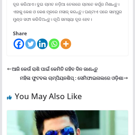
ଦୂର କରିଥାଏ। ଦୁଇ ଚାମଚ ନଡ଼ିଆ ତେଲରେ ଚାମଚେ କର୍ପୂର ମିଶାନ୍ତୁ।
ଏହାକୁ କେଶ ଓ କେଶ ମୂଳରେ ମସାଜ୍‌ କରନ୍ତୁ। ଘଣ୍ଟାଏ ପରେ ସାମ୍ପୁର
ମୁଣ୍ଡ ସଫା କରିଦିଅନ୍ତୁ। ରୂପି ସମସ୍ୟା ଦୂର ହେବ।
Share
ଆଜି କେଉଁ ରାଶି ପାଇଁ କେମିତି ରହିବ ଦିନ ଜାଣନ୍ତୁ
ମହିଳା ଫୁଟବଲ ଚାମ୍ପିୟନଶିପ୍ : ସେମିଫାଇନାଲରେ ଓଡ଼ିଶା
You May Also Like