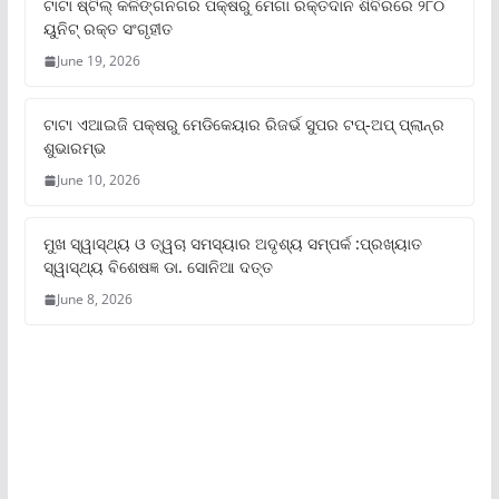
ଟାଟା ଷ୍ଟିଲ୍‌ କଳିଙ୍ଗନଗର ପକ୍ଷରୁ ମେଗା ରକ୍ତଦାନ ଶିବିରରେ ୨୮୦
ୟୁନିଟ୍‌ ରକ୍ତ ସଂଗୃହୀତ
June 19, 2026
ଟାଟା ଏଆଇଜି ପକ୍ଷରୁ ମେଡିକେୟାର ରିଜର୍ଭ ସୁପର ଟପ୍‌-ଅପ୍ ପ୍ଲାନ୍‌ର
ଶୁଭାରମ୍ଭ
June 10, 2026
ମୁଖ ସ୍ୱାସ୍ଥ୍ୟ ଓ ତ୍ୱଚା ସମସ୍ୟାର ଅଦୃଶ୍ୟ ସମ୍ପର୍କ :ପ୍ରଖ୍ୟାତ
ସ୍ୱାସ୍ଥ୍ୟ ବିଶେଷଜ୍ଞ ଡା. ସୋନିଆ ଦତ୍ତ
June 8, 2026