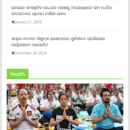
ରାମାୟଣ ସାଂସ୍କୃତିକ କେନ୍ଦ୍ର ପକ୍ଷରୁ ଅଯୋଧ୍ୟାରେ ରାମ ମନ୍ଦିର
ଉଦଘାଟନର ପ୍ରଥମ ବାର୍ଷିକୀ ପାଳନ
January 21, 2025
ସମ୍‌ରେ ନବଜାତ ଶିଶୁଙ୍କ କ୍ଷେତ୍ରରେ ପୁର୍ନଜୀବନ ପ୍ରଶିକ୍ଷଣ
କାର୍ଯ୍ୟକ୍ରମ ଆୟୋଜିତ
December 26, 2024
Health