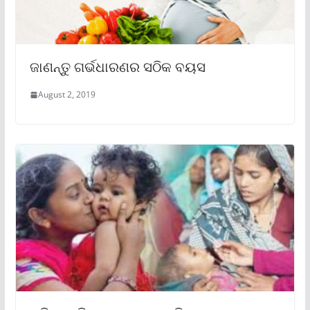
ଜାଣନ୍ତୁ ଗର୍ଭଧାରଣର ସଠିକ ବୟସ
August 2, 2019