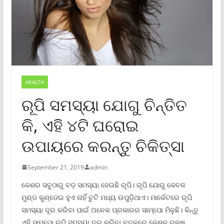
HEALTH
ରୂପି ସମସ୍ୟା ଯୋଗୁ ଚିନ୍ତିତ
କି, ଏହି ୪ଟି ଘରୋଇ
ଉପାୟରେ କରନ୍ତୁ ଚିକିତ୍ସା
September 21, 2019
admin
କେଶର ସବୁଠାରୁ ବଡ଼ ସମସ୍ୟା ହେଉଛି ରୂପି। ରୂପି ଯୋଗୁ କେବଳ
ମୁଣ୍ଡ କୁଣ୍ଡେଇ ହୁଏ ନାହିଁ ଚୁଟି ମଧ୍ୟ ଉପୁଡ଼ିଥାଏ। ମାର୍କେଟରେ ରୂପି
ସମସ୍ୟା ଦୂର କରିବା ପାଇଁ ଅନେକ ପ୍ରକାରର ସାମ୍ପୋ ମିଳୁଛି। କିନ୍ତୁ
ଏହି ସାମ୍ପୋ ରୂପି ସମସ୍ୟା ଦୂର କରିବା ବଦଳରେ କେଶକୁ ରୁକ୍ଷ