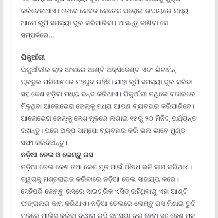
କରିଦେଇଥାଏ। ତେବେ କେବଳ କେତେକ ଘରୋଇ ଉପାୟରେ ମଧ୍ୟ
ଆମେ ରୂପି ସମସ୍ୟା ଦୂର କରିପାରିବା। ଆସନ୍ତୁ ଜାଣିବା ସେ
ସମ୍ପର୍କରେ…
ଘିକୁଆଁରୀ
ଘିକୁଆଁରୀର ଲାଳ ଅଂଶରେ ଆଣ୍ଟି ଅକ୍ସିଡେଣ୍ଟ ଏବଂ ଭିଟାମିନ୍‌
ପ୍ରଚୁର ପରିମାଣରେ ମହଜୁଦ ରହିଛି। ଯାହା ରୂପି ସମସ୍ୟା ଦୂର କରିବା
ସହ କେଶ ଝଡ଼ିବା ମଧ୍ୟ ବନ୍ଦ କରିଥାଏ। ଘିକୁଆଁରୀ ନଥିଲେ ବଜାରରେ
ମିଳୁଥିବା ଆଲୋଭେରା ଜେଲ୍‌କୁ ମଧ୍ୟ ଆପଣ ବ୍ୟବହାର କରିପାରିବେ।
ଆଲୋଭେରା ଜେଲ୍‌କୁ କେଶ ମୂଳରେ ଲଗାଇ ୧୫ରୁ ୨୦ ମିନିଟ୍‌ ପର୍ଯ୍ୟନ୍ତ
ରଖନ୍ତୁ। ପରେ ଅଳ୍ପ ସାମ୍ପୋ ବ୍ୟବହାର କରି ଭଲ ଭାବେ ମୁଣ୍ଡ
ସଫା କରିଦିଅନ୍ତୁ।
ନଡ଼ିଆ ତେଲ ଓ ଲେମ୍ବୁ ରସ
ନଡ଼ିଆ ତେଲ କେଶ ତଥା କେଶ ମୂଳ ପାଇଁ ଔଷଧ ଭଳି କାମ କରିଥାଏ।
ତ୍ୱଚାକୁ ମଶ୍ଚରାଇଜ କରିବାରେ ନଡ଼ିଆ ତେଲ ସାହାଯ୍ୟ କରେ।
ସେହିପରି ଲେମ୍ବୁ ରସରେ ସାଇଟ୍ରିକ ଏସିଡ୍‌ ରହିଥିବାରୁ ଏହା ଆଣ୍ଟି
ଫଙ୍ଗଲର କାମ କରିଥାଏ। ନଡ଼ିଆ ତେଲରେ ଲେମ୍ବୁ ରସ ମିଶାଇ ଚୁଟି
ମୂଳରେ ମାଲିସ କରିବା ଦ୍ୱାରା ରୂପି ସମସ୍ୟା ଦୂର ହେବା ସହ କେଶ ମୂଳ