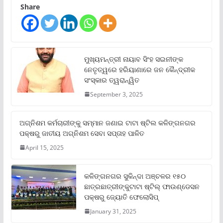
Share
ମୁଖ୍ୟମନ୍ତ୍ରୀ ନାୟାବ ସିଂହ ସଇନୀଙ୍କ
ନେତୃତ୍ୱରେ ହରିୟାଣାରେ ଜନ କୈନ୍ଦ୍ରୀକ
ସଂସ୍କାର ତ୍ୱରାନ୍ୱିତ
September 3, 2025
ଅଗ୍ନିଶମ କର୍ମଚାରୀଙ୍କୁ ସମ୍ମାନ ଜଣାଇ ଟାଟା ଷ୍ଟିଲ କଳିଙ୍ଗନଗର
ପକ୍ଷରୁ ଜାତୀୟ ଅଗ୍ନିଶମ ସେବା ସପ୍ତାହ ପାଳିତ
April 15, 2025
କଳିଙ୍ଗନଗର ସୁକିନ୍ଦା ଅଞ୍ଚଳର ୧୫୦
ଛାତ୍ରଛାତ୍ରୀଙ୍କୁଟାଟା ଷ୍ଟିଲ୍ ଫାଉଣ୍ଡେସନ
ପକ୍ଷରୁ ଜ୍ୟୋତି ଫେଲୋସିପ୍‌
January 31, 2025