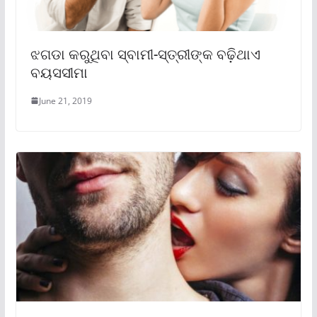
ଝଗଡା କରୁଥିବା ସ୍ବାମୀ-ସ୍ତ୍ରୀଙ୍କ ବଢ଼ିଥାଏ
ବୟସସୀମା
June 21, 2019