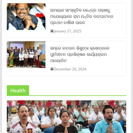
ରାମାୟଣ ସାଂସ୍କୃତିକ କେନ୍ଦ୍ର ପକ୍ଷରୁ
ଅଯୋଧ୍ୟାରେ ରାମ ମନ୍ଦିର ଉଦଘାଟନର
ପ୍ରଥମ ବାର୍ଷିକୀ ପାଳନ
January 21, 2025
ସମ୍‌ରେ ନବଜାତ ଶିଶୁଙ୍କ କ୍ଷେତ୍ରରେ
ପୁର୍ନଜୀବନ ପ୍ରଶିକ୍ଷଣ କାର୍ଯ୍ୟକ୍ରମ
ଆୟୋଜିତ
December 26, 2024
Health