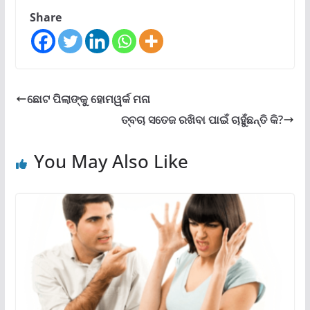
Share
ଛୋଟ ପିଲାଙ୍କୁ ହୋମୱର୍କ ମନା
ତ୍ବଚା ସତେଜ ରଖିବା ପାଇଁ ଚାହୁଁଛନ୍ତି କି?
You May Also Like