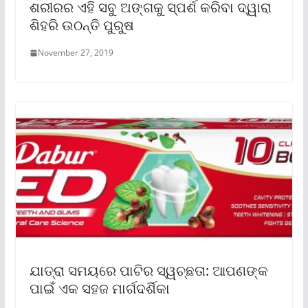
ଶରୀରର ଏହି ସବୁ ଅଙ୍ଗକୁ ସ୍ପର୍ଶ କରିବା ଦ୍ୱାରା
ଶିହରି ଉଠନ୍ତି ପୁରୁଷ
November 27, 2019
ଯାତ୍ରା ସମୟରେ ପାଟିର ସ୍ୱଚ୍ଛତା: ଆପଣଙ୍କ
ପାଇଁ ଏକ ସହଜ ମାର୍ଗଦର୍ଶିକା