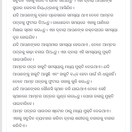
ସବୁଦିନ ଏହାକୁ ଗୋଟିଏ ଚାମଚ ଖାଆନ୍ତୁ । ଏହା ଦ୍ବାରା ଆପଣଙ୍କ
ସୁଗାର ଲେବଲ ନିୟନ୍ତ୍ରଣକୁ ଆସିଯିବ।
ଯଦି ଆପଣଙ୍କୁ ବ୍ଲଡ ପ୍ରେସରର ସମସ୍ୟା ଥାଏ ତେବେ ଆମ୍ବର
ପତ୍ରକୁ ଫୁଟାଇ ଦିଅନ୍ତୁ। ଗାଧୋଇବା ସମୟରେ ଏହାକୁ ପାଣିରେ
ମିଶାଇ ସ୍ନାନ କରନ୍ତୁ। ଏହା ଦ୍ବାରା ଆପଣଙ୍କ ରକ୍ତଚାପର ସମସ୍ୟା
ଦୂର ହୋଇଯିବ।
ଯଦି ଆପଣଙ୍କର ଆସ୍ଥମାର ସମସ୍ୟା ହେଉଥାଏ , ତେବେ ଆମ୍ବର
ପତ୍ରକୁ କାଢ଼ା ବନାଇ ପିଅନ୍ତୁ। ଏହା ଦ୍ବାରା ଏହି ସମସ୍ୟାରୁ ମୁକ୍ତି
ପାଇପାରିବେ।
ଆମ୍ବର ପତ୍ର ହାକୁଟି ସମସ୍ୟାରୁ ମଧ୍ୟ ମୁକ୍ତି ଦେଇଥାଏ। ଯଦି
ଆପଣଙ୍କୁ ହାକୁଟି ଆସୁଛି ଏବଂ ହାକୁଟି ବନ୍ଦ ହେବା ପାଇଁ ନାଁ ଧରୁନାହିଁ।
ତେବେ ଆମ୍ବ ପତ୍ରକୁ ଫୁଟାଇ ତାହାକୁ କୁଳି କରନ୍ତୁ।
ଯଦି ଆପଣଙ୍କର କୌଣସି ସ୍ଥାନ ଜଳି ଯାଇଥାଏ ତେବେ ସେହି
ସ୍ଥାନରେ ଆମ୍ବର ପତ୍ରର ଗୁଣ୍ଡ ଲଗାନ୍ତୁ। ପୋଡା ଜଳାରୁ ମୁକ୍ତି
ପାଇବାରିବେ।
ଆମ୍ବ ପତ୍ରର ପାଉଡର ଷ୍ଟୋନ ଠାରୁ ମଧ୍ୟ ମୁକ୍ତି ଦେଇଥାଏ।
ଏହାକୁ ସବୁଦିନ ବ୍ୟବହାର କରିବା ଦ୍ବାରା ଶରୀରରୁ ବାହାରକୁ ବାହାର
କରିଦିଏ।