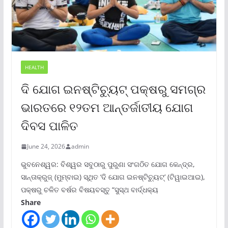
HEALTH
ଦି ଯୋଗ ଇନଷ୍ଟିଚ୍ୟୁଟ୍ ପକ୍ଷରୁ ସମଗ୍ର
ଭାରତରେ ୧୨ତମ ଆନ୍ତର୍ଜାତୀୟ ଯୋଗ
ଦିବସ ପାଳିତ
June 24, 2026
admin
ଭୁବନେଶ୍ୱର: ବିଶ୍ୱର ସବୁଠାରୁ ପୁରୁଣା ସଂଗଠିତ ଯୋଗ କେନ୍ଦ୍ର,
ସାନ୍ତାକ୍ରୁଜ୍ (ମୁମ୍ବାଇ) ସ୍ଥିତ ‘ଦି ଯୋଗ ଇନଷ୍ଟିଚ୍ୟୁଟ୍‌’ (ଟିୱାଇଆଇ),
ପକ୍ଷରୁ ଚଳିତ ବର୍ଷର ବିଷୟବସ୍ତୁ “ସୁସ୍ଥ ବାର୍ଦ୍ଧକ୍ୟ
Share