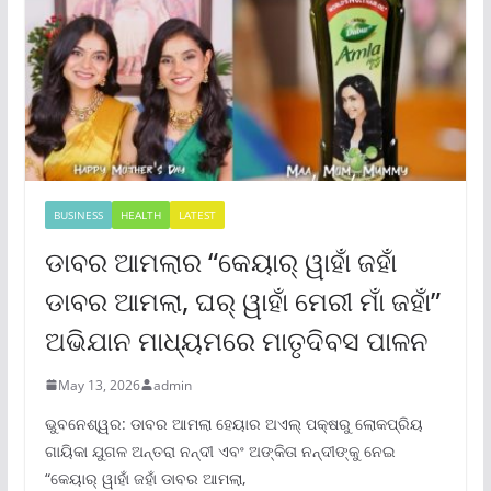
BUSINESS
HEALTH
LATEST
ଡାବର ଆମଲାର “କେୟାର୍ ୱାହାଁ ଜହାଁ
ଡାବର ଆମଲା, ଘର୍ ୱାହାଁ ମେରୀ ମାଁ ଜହାଁ”
ଅଭିଯାନ ମାଧ୍ୟମରେ ମାତୃଦିବସ ପାଳନ
May 13, 2026
admin
ଭୁବନେଶ୍ୱର: ଡାବର ଆମଲା ହେୟାର ଅଏଲ୍ ପକ୍ଷରୁ ଲୋକପ୍ରିୟ
ଗାୟିକା ଯୁଗଳ ଅନ୍ତରା ନନ୍ଦୀ ଏବଂ ଅଙ୍କିତା ନନ୍ଦୀଙ୍କୁ ନେଇ
“କେୟାର୍ ୱାହାଁ ଜହାଁ ଡାବର ଆମଲା,