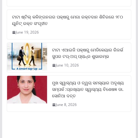
ଟାଟା ଷ୍ଟିଲ୍‌ କଳିଙ୍ଗନଗର ପକ୍ଷରୁ ମେଗା ରକ୍ତଦାନ ଶିବିରରେ ୨୮୦
ୟୁନିଟ୍‌ ରକ୍ତ ସଂଗୃହୀତ
June 19, 2026
ଟାଟା ଏଆଇଜି ପକ୍ଷରୁ ମେଡିକେୟାର ରିଜର୍ଭ
ସୁପର ଟପ୍‌-ଅପ୍ ପ୍ଲାନ୍‌ର ଶୁଭାରମ୍ଭ
June 10, 2026
ମୁଖ ସ୍ୱାସ୍ଥ୍ୟ ଓ ତ୍ୱଚା ସମସ୍ୟାର ଅଦୃଶ୍ୟ
ସମ୍ପର୍କ :ପ୍ରଖ୍ୟାତ ସ୍ୱାସ୍ଥ୍ୟ ବିଶେଷଜ୍ଞ ଡା.
ସୋନିଆ ଦତ୍ତ
June 8, 2026