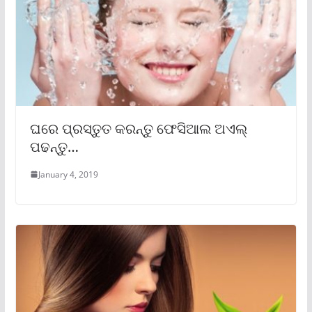
ଘରେ ପ୍ରସ୍ତୁତ କରନ୍ତୁ ଫେସିଆଲ ଅଏଲ୍
ପଢନ୍ତୁ…
January 4, 2019