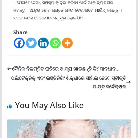
– ପେଗମେଟେସନ୍ ସମସ୍ୟାକୁ ଦୂର କରିବା ପାଇଁ ଆଳୁ ବ୍ୟବହାର
କରନ୍ତୁ । ଆଳୁର ଛୋଟ ଖଣ୍ଡେ ନେଇ ଚେହେରାରେ ମାଲିସ୍ କରନ୍ତୁ ।
ଏପରି କଲେ ପେଗମେଟେସନ୍ ଦୂର ହୋଇଯିବ ।
Share
ଦୈନିକ ବିଳମ୍ବିତ ରାତିରେ ଖାଦ୍ୟ ଖାଉଛନ୍ତି କି? ସାବଧାନ…
ପଲିଟେକ୍‌ନିକ୍‌ ଏବଂ ଇଞ୍ଜିନିରିଂ ଶିକ୍ଷାରେ ସାମିଲ ହେବେ ସ୍ବୀକୃତି
ପାପ୍ତ ସର୍ବେକ୍ଷକ
You May Also Like