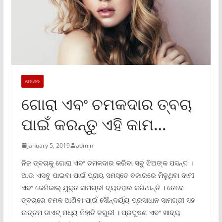
ଫେଶନ
ଗୋରା ଏବଂ ଚମକଦାର ତ୍ବଚା
ପାଇଁ କରନ୍ତୁ ଏହି କାମ…
January 5, 2019
admin
ନିଜ ତ୍ବଚାକୁ ଗୋରା ଏବଂ ଚମକଦାର କରିବା ସବୁ ଝିଅଙ୍କ ପସନ୍ଦ ।
ଆଉ ଏସବୁ ପାଇବା ପାଇଁ ପ୍ରାୟ ସମସ୍ତେ ବଜାରରେ ମିଳୁଥିବା ଦାମୀ
ଏବଂ କେମିକାଲ୍ ଯୁକ୍ତ ସାମଗ୍ରୀ ବ୍ୟବହାର କରିଥାନ୍ତି । ତେବେ
ତ୍ବଚାରେ ଚମକ ଆଣିବା ପାଇଁ ସୌନ୍ଦର୍ୟ୍ୟ ପ୍ରସାଧାନ ସାମଗ୍ରୀ ସହ
ଉତ୍ତମ ଡାଏଟ୍ ମଧ୍ୟ ନିହାତି ଜରୁରୀ । ପ୍ରଦୂଷଣ ଏବଂ ଖାଦ୍ୟ