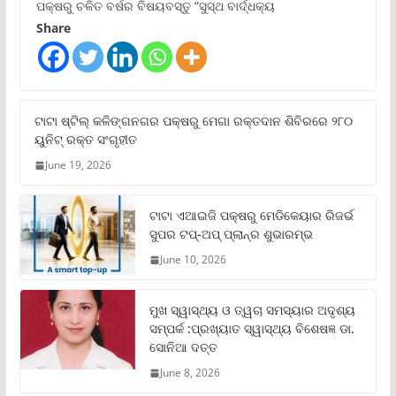
ପକ୍ଷରୁ ଚଳିତ ବର୍ଷର ବିଷୟବସ୍ତୁ “ସୁସ୍ଥ ବାର୍ଦ୍ଧକ୍ୟ
Share
ଟାଟା ଷ୍ଟିଲ୍‌ କଳିଙ୍ଗନଗର ପକ୍ଷରୁ ମେଗା ରକ୍ତଦାନ ଶିବିରରେ ୨୮୦
ୟୁନିଟ୍‌ ରକ୍ତ ସଂଗୃହୀତ
June 19, 2026
ଟାଟା ଏଆଇଜି ପକ୍ଷରୁ ମେଡିକେୟାର ରିଜର୍ଭ
ସୁପର ଟପ୍‌-ଅପ୍ ପ୍ଲାନ୍‌ର ଶୁଭାରମ୍ଭ
June 10, 2026
ମୁଖ ସ୍ୱାସ୍ଥ୍ୟ ଓ ତ୍ୱଚା ସମସ୍ୟାର ଅଦୃଶ୍ୟ
ସମ୍ପର୍କ :ପ୍ରଖ୍ୟାତ ସ୍ୱାସ୍ଥ୍ୟ ବିଶେଷଜ୍ଞ ଡା.
ସୋନିଆ ଦତ୍ତ
June 8, 2026