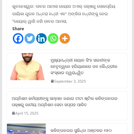
ଭୁବନେଶ୍ୱର: ଡାବର ଆମଲା ହେୟାର ଅଏଲ୍ ପକ୍ଷରୁ ଲୋକପ୍ରିୟ
ଗାୟିକା ଯୁଗଳ ଅନ୍ତରା ନନ୍ଦୀ ଏବଂ ଅଙ୍କିତା ନନ୍ଦୀଙ୍କୁ ନେଇ
“କେୟାର୍ ୱାହାଁ ଜହାଁ ଡାବର ଆମଲା,
Share
ମୁଖ୍ୟମନ୍ତ୍ରୀ ନାୟାବ ସିଂହ ସଇନୀଙ୍କ
ନେତୃତ୍ୱରେ ହରିୟାଣାରେ ଜନ କୈନ୍ଦ୍ରୀକ
ସଂସ୍କାର ତ୍ୱରାନ୍ୱିତ
September 3, 2025
ଅଗ୍ନିଶମ କର୍ମଚାରୀଙ୍କୁ ସମ୍ମାନ ଜଣାଇ ଟାଟା ଷ୍ଟିଲ କଳିଙ୍ଗନଗର
ପକ୍ଷରୁ ଜାତୀୟ ଅଗ୍ନିଶମ ସେବା ସପ୍ତାହ ପାଳିତ
April 15, 2025
କଳିଙ୍ଗନଗର ସୁକିନ୍ଦା ଅଞ୍ଚଳର ୧୫୦