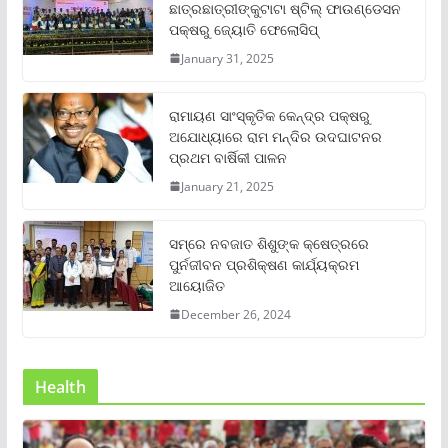
ଛାତ୍ରଛାତ୍ରୀଙ୍କୁଟାଟା ଷ୍ଟିଲ୍ ଫାଉଣ୍ଡେସନ
ପକ୍ଷରୁ ଜ୍ୟୋତି ଫେଲୋସିପ୍‌
January 31, 2025
ରାମାୟଣ ସାଂସ୍କୃତିକ କେନ୍ଦ୍ର ପକ୍ଷରୁ
ଅଯୋଧ୍ୟାରେ ରାମ ମନ୍ଦିର ଉଦଘାଟନର
ପ୍ରଥମ ବାର୍ଷିକୀ ପାଳନ
January 21, 2025
ସମ୍‌ରେ ନବଜାତ ଶିଶୁଙ୍କ କ୍ଷେତ୍ରରେ
ପୁର୍ନଜୀବନ ପ୍ରଶିକ୍ଷଣ କାର୍ଯ୍ୟକ୍ରମ
ଆୟୋଜିତ
December 26, 2024
Health