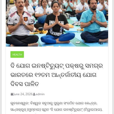
HEALTH
ଦି ଯୋଗ ଇନଷ୍ଟିଚ୍ୟୁଟ୍ ପକ୍ଷରୁ ସମଗ୍ର
ଭାରତରେ ୧୨ତମ ଆନ୍ତର୍ଜାତୀୟ ଯୋଗ
ଦିବସ ପାଳିତ
June 24, 2026
admin
ଭୁବନେଶ୍ୱର: ବିଶ୍ୱର ସବୁଠାରୁ ପୁରୁଣା ସଂଗଠିତ ଯୋଗ କେନ୍ଦ୍ର,
ସାନ୍ତାକ୍ରୁଜ୍ (ମୁମ୍ବାଇ) ସ୍ଥିତ ‘ଦି ଯୋଗ ଇନଷ୍ଟିଚ୍ୟୁଟ୍‌’ (ଟିୱାଇଆଇ),