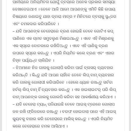
ପାନୀୟରେ ଅନିୟମିତତା ଯୋଗୁଁ ତ୍ବଚାରେ ଅନେକ ପ୍ରକାର ସମସ୍ୟା
ଦେଖାଦେଇଥାଏ । ତେବେ ଆଜି ଆମେ ଆପଣଙ୍କୁ ଏମିତି କିଛି ଉପାୟ
ବିଷୟରେ ଜଣାଇବୁ ଯାହା ଦ୍ବାରା ମାତ୍ର ୧ ମିନିଟରେ ତ୍ବଚାକୁ ସୁନ୍ଦର
ଏବଂ ଚମକଦାର କରିପାରିବେ ।
– ଯଦି ଆପଣଙ୍କ ଚେହେରାରେ ବ୍ରଣ ହୋଇଛି ତେବେ ଗୋଟିଏ କପ୍
ପାଣିରେ ଏକ ଚାମଚ ସମୁଦଲୁଣ ମିଶାଇଥାନ୍ତୁ । ଏବେ ଏହି ମିଶ୍ରଣକୁ
ଏକ ସ୍ପ୍ରେ ବୋତଲରେ ରଖିଦିଅନ୍ତୁ । ଏବେ ଏହି ପାଣିକୁ ବ୍ରଣ
ଉପରେ ସ୍ପ୍ରେ କରନ୍ତୁ । ଏପରି ନିୟମିତ କଲେ ବ୍ରଣ ଏବଂ ଏହାର
ଚିହ୍ନ ପର୍ୟ୍ୟନ୍ତ ଚାଲିଯିବ ।
– ଝିଅମାନେ ନିଜ ଗାଲକୁ ଗୋଲାପି କରିବା ପାଇଁ ବ୍ଲସର୍ ବ୍ୟବହାର
କରିଥାନ୍ତି । କିନ୍ତୁ ଯଦି ଆପଣ ଚାହିଁବେ ତେବେ ଲିପ୍ ବାମ୍ ବ୍ୟବହାର
କରି ଗାଲକୁ ଗୋଲାପୀ କରିପାରିବେ । ହେଲେ ଧ୍ୟାନ ରଖନ୍ତୁ ସର୍ବଦା
ହର୍ବଲ୍ ଲିପ୍ ବାମ୍ ହିଁ ବ୍ୟବହାର କରନ୍ତୁ । ଏକ ହାଇଲାଇଟର୍ ପରି ଲିପ୍
ବାମ୍ ଆପଣଙ୍କ ଗାଲକୁ ଗୋଲପି କରିବା ସହ ଆକର୍ଷଣୀୟ କରିଥାଏ ।
– ଯଦି ଚେହେରା ଟ୍ୟାନ୍ ପଡିଯାଇଛି ତେବେ ଆଇସ୍ ଟ୍ରେରେ ଗୋଲାପ
ଜଳ ରଖି ଫ୍ରିଜରରେ ରଖନ୍ତୁ । ବରଫ ହୋଇଗଲା ପରେ ଏହି ଆଇସ୍
କ୍ୟୁବକୁ ବାହାର କରି ଚେହେରାରେ ମାଲିସ୍ କରନ୍ତୁ । ଏପରି ନିୟମିତ
କଲେ ଚେହେରାରେ ଚମକ ଆସିଥାଏ ।