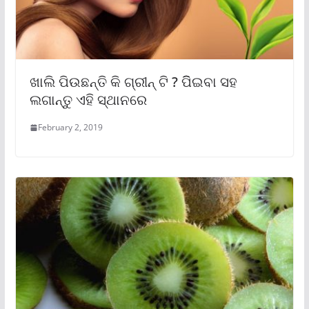
ଖାଲି ପିଉଛନ୍ତି କି ଗ୍ରୀନ୍ ଟି ? ପିିଇବା ସହ
ଲଗାନ୍ତୁ ଏହି ସ୍ଥାନରେ
February 2, 2019