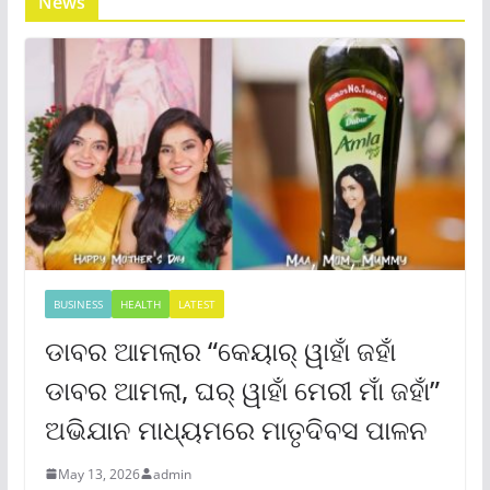
News
BUSINESS
HEALTH
LATEST
ଡାବର ଆମଲାର “କେୟାର୍ ୱାହାଁ ଜହାଁ
ଡାବର ଆମଲା, ଘର୍ ୱାହାଁ ମେରୀ ମାଁ ଜହାଁ”
ଅଭିଯାନ ମାଧ୍ୟମରେ ମାତୃଦିବସ ପାଳନ
May 13, 2026
admin