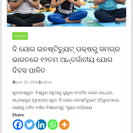
HEALTH
ଦି ଯୋଗ ଇନଷ୍ଟିଚ୍ୟୁଟ୍ ପକ୍ଷରୁ ସମଗ୍ର
ଭାରତରେ ୧୨ତମ ଆନ୍ତର୍ଜାତୀୟ ଯୋଗ
ଦିବସ ପାଳିତ
June 24, 2026
admin
ଭୁବନେଶ୍ୱର: ବିଶ୍ୱର ସବୁଠାରୁ ପୁରୁଣା ସଂଗଠିତ ଯୋଗ କେନ୍ଦ୍ର,
ସାନ୍ତାକ୍ରୁଜ୍ (ମୁମ୍ବାଇ) ସ୍ଥିତ ‘ଦି ଯୋଗ ଇନଷ୍ଟିଚ୍ୟୁଟ୍‌’ (ଟିୱାଇଆଇ),
ପକ୍ଷରୁ ଚଳିତ ବର୍ଷର ବିଷୟବସ୍ତୁ “ସୁସ୍ଥ ବାର୍ଦ୍ଧକ୍ୟ
Share