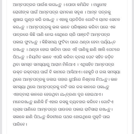
ଆମ୍ବପତ୍ରର ପାଉଁଶ ଲଗାନ୍ତୁ । ପୋଡା କମିଯିବ । ମଧୁମେହ
ରୋଗୀଙ୍କ ପାଇଁ ଆମ୍ବପତ୍ର ରାମବାଣ ସଦୃଶ । ଆମ୍ବ ପତ୍ରକୁ
ଶୁଖାଇ ଗୁଣ୍ଡ କରି ରଖନ୍ତୁ । ଏହାକୁ ପ୍ରତିଦିନ ଗୋଟିଏ ଚାମଚ ସେବନ
କରନ୍ତୁ । ଆମ୍ବପତ୍ରକୁ ଭଲ ଭାବେ ପରିଷ୍କାର କରିବା ପରେ ଏକ
ପାତ୍ରରେ କିଛି ପାଣି ନେଇ ସେଥିରେ ଚାରି ପାଞ୍ଚଟି ଆମ୍ବପତ୍ର
ପକାଇ ଫୁଟାନ୍ତୁ । କିଛିସମୟ ଫୁଟିବା ପରେ ଥଣ୍ଡା ହେବା ପର୍ଯ୍ୟନ୍ତ
ରଖନ୍ତୁ । ଥଣ୍ଡା ହୋଇ ସାରିବା ପରେ ଏହି ପାଣିକୁ ଛାଣି ଖାଲି ପେଟରେ
ପିଅନ୍ତୁ । ନିୟମିତ ଭାବେ ଏପରି କରିବା ଦ୍ବାରା ପେଟ ସହିତ ଜଡ଼ିତ
ଥିବା ସମସ୍ତ ସମସ୍ୟାରୁ ଆରାମ ମିଳିଥାଏ । ଏଥିସହିତ ଆମ୍ବପତ୍ର
ଉକ୍ତ ରକ୍ତଚାପ ପାଇଁ ବି କାମରେ ଆସିଥାଏ। ହେକୁଡି ଓ ଗଳା ସମସ୍ୟା
ଥିଲେ ଆମ୍ବପତ୍ରକୁ ଜଳାଇ ତାହାର ଧୁଆଁରେ ନିଶ୍ବାସ ନିଅନ୍ତୁ। କାନ
ସମସ୍ୟା ଥିଲେ ଆମ୍ବପତ୍ରକୁ ବାଟି ତାର ରସ କାନରେ ପକାନ୍ତୁ
ଏହାଦ୍ବାରା କାନରେ ହେଉଥିବା ଯନ୍ତ୍ରଣା ଦୂର ହୋଇଥାଏ।
ମନେରଖନ୍ତୁ ଛାଣିକି ହିଁ ଏହାର ରସକୁ ବ୍ୟବହାର କରିବେ। ଗୋଟିଏ
ଗ୍ଲାସ ପାଣିରେ ଆମ୍ବପତ୍ର ପାଉଡର ପକାଇ ରାତିସାରା ରଖନ୍ତୁ।
ସକାଳେ ଛାଣି ପିଅନ୍ତୁ କିଡନୀରେ ପଥର ହୋଇଥିଲେ ମୁକ୍ତି ପାଇ
ପାରିବେ।