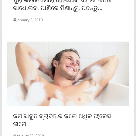
ଗାଧୋଇବା ପାଣିରେ ମିଶାନ୍ତୁ, ପଢନ୍ତୁ…
January 3, 2019
କମ ସାବୁନ ବ୍ୟବହାର କଲେ ଅଧିକ ଫ୍ରେସ
ଲାଗେ
August 23, 2019