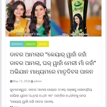
BUSINESS
HEALTH
LATEST
ଡାବର ଆମଲାର “କେୟାର୍ ୱାହାଁ ଜହାଁ
ଡାବର ଆମଲା, ଘର୍ ୱାହାଁ ମେରୀ ମାଁ ଜହାଁ”
ଅଭିଯାନ ମାଧ୍ୟମରେ ମାତୃଦିବସ ପାଳନ
May 13, 2026
admin
ଭୁବନେଶ୍ୱର: ଡାବର ଆମଲା ହେୟାର ଅଏଲ୍ ପକ୍ଷରୁ ଲୋକପ୍ରିୟ
ଗାୟିକା ଯୁଗଳ ଅନ୍ତରା ନନ୍ଦୀ ଏବଂ ଅଙ୍କିତା ନନ୍ଦୀଙ୍କୁ ନେଇ
“କେୟାର୍ ୱାହାଁ ଜହାଁ ଡାବର ଆମଲା,