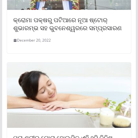
କ୍ରୋମା ପକ୍ଷରୁ ପଟିଆରେ ନୂଆ ଷ୍ଟୋର୍
ଶୁଭାରମ୍ଭ ସହ ଭୁବନେଶ୍ୱରରେ ସମ୍ପ୍ରସାରଣ
December 20, 2022
ପୁରା ଶରୀର ଗୋରା ହୋଇଯିବ ଏହି ୨ଟି ଜିନିଷ