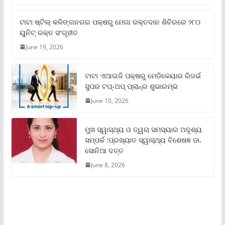
ଟାଟା ଷ୍ଟିଲ୍‌ କଳିଙ୍ଗନଗର ପକ୍ଷରୁ ମେଗା ରକ୍ତଦାନ ଶିବିରରେ ୨୮୦
ୟୁନିଟ୍‌ ରକ୍ତ ସଂଗୃହୀତ
June 19, 2026
ଟାଟା ଏଆଇଜି ପକ୍ଷରୁ ମେଡିକେୟାର ରିଜର୍ଭ
ସୁପର ଟପ୍‌-ଅପ୍ ପ୍ଲାନ୍‌ର ଶୁଭାରମ୍ଭ
June 10, 2026
ମୁଖ ସ୍ୱାସ୍ଥ୍ୟ ଓ ତ୍ୱଚା ସମସ୍ୟାର ଅଦୃଶ୍ୟ
ସମ୍ପର୍କ :ପ୍ରଖ୍ୟାତ ସ୍ୱାସ୍ଥ୍ୟ ବିଶେଷଜ୍ଞ ଡା.
ସୋନିଆ ଦତ୍ତ
June 8, 2026