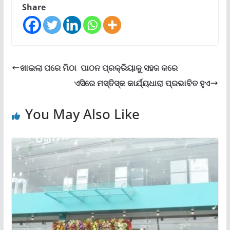
Share
ଖାଇଲା ପରେ ମିଠା ପାଠନ ପ୍ରକ୍ରିୟାକୁ ସହଜ କରେ
ଏସିରେ ମସ୍ତିସ୍କ କାର୍ଯ୍ୟଧାରା ପ୍ରଭାବିତ ହୁଏ
You May Also Like