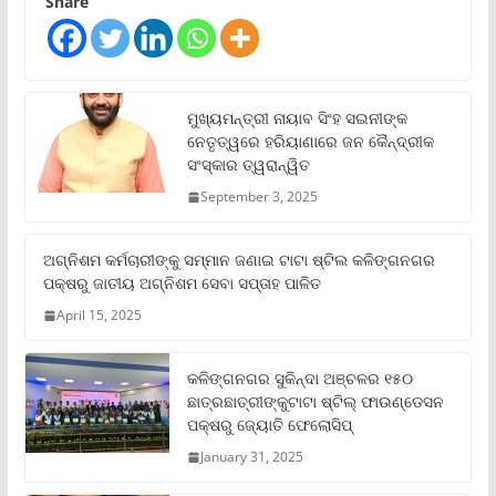
Share
ମୁଖ୍ୟମନ୍ତ୍ରୀ ନାୟାବ ସିଂହ ସଇନୀଙ୍କ
ନେତୃତ୍ୱରେ ହରିୟାଣାରେ ଜନ କୈନ୍ଦ୍ରୀକ
ସଂସ୍କାର ତ୍ୱରାନ୍ୱିତ
September 3, 2025
ଅଗ୍ନିଶମ କର୍ମଚାରୀଙ୍କୁ ସମ୍ମାନ ଜଣାଇ ଟାଟା ଷ୍ଟିଲ କଳିଙ୍ଗନଗର
ପକ୍ଷରୁ ଜାତୀୟ ଅଗ୍ନିଶମ ସେବା ସପ୍ତାହ ପାଳିତ
April 15, 2025
କଳିଙ୍ଗନଗର ସୁକିନ୍ଦା ଅଞ୍ଚଳର ୧୫୦
ଛାତ୍ରଛାତ୍ରୀଙ୍କୁଟାଟା ଷ୍ଟିଲ୍ ଫାଉଣ୍ଡେସନ
ପକ୍ଷରୁ ଜ୍ୟୋତି ଫେଲୋସିପ୍‌
January 31, 2025