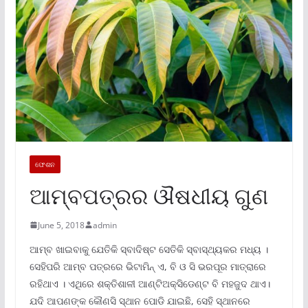
ଫେଶନ
ଆମ୍ବପତ୍ରର ଔଷଧୀୟ ଗୁଣ
June 5, 2018
admin
ଆମ୍ବ ଖାଇବାକୁ ଯେତିକି ସ୍ବାଦିଷ୍ଟ ସେତିକି ସ୍ବାସ୍ଥ୍ୟକର ମଧ୍ୟ ।
ସେହିପରି ଆମ୍ବ ପତ୍ରରେ ଭିଟାମିନ୍ ଏ, ବି ଓ ସି ଭରପୂର ମାତ୍ରାରେ
ରହିଥାଏ । ଏଥିରେ ଶକ୍ତିଶାଳୀ ଆଣ୍ଟିଅକ୍ସିଡେଣ୍ଟ ବି ମହଜୁଦ ଥାଏ।
ଯଦି ଆପଣଙ୍କ କୌଣସି ସ୍ଥାନ ପୋଡି ଯାଇଛି, ସେହି ସ୍ଥାନରେ