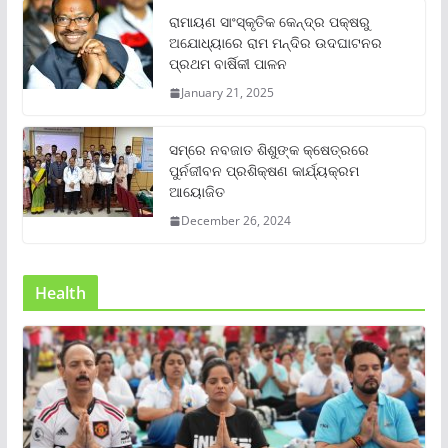
ରାମାୟଣ ସାଂସ୍କୃତିକ କେନ୍ଦ୍ର ପକ୍ଷରୁ
ଅଯୋଧ୍ୟାରେ ରାମ ମନ୍ଦିର ଉଦଘାଟନର
ପ୍ରଥମ ବାର୍ଷିକୀ ପାଳନ
January 21, 2025
ସମ୍‌ରେ ନବଜାତ ଶିଶୁଙ୍କ କ୍ଷେତ୍ରରେ
ପୁର୍ନଜୀବନ ପ୍ରଶିକ୍ଷଣ କାର୍ଯ୍ୟକ୍ରମ
ଆୟୋଜିତ
December 26, 2024
Health