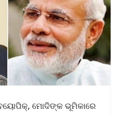
ୟୋପିକ୍, ମୋଦିଙ୍କ ଭୂମିକାରେ