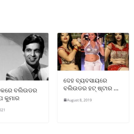
ଦେହ ବ୍ୟବସାୟରେ
ବଲିଉଡର ହଟ୍ ଷ୍ଟାର …
କରେ ବଲିଉଡର
ପ କୁମାର
August 8, 2019
2021