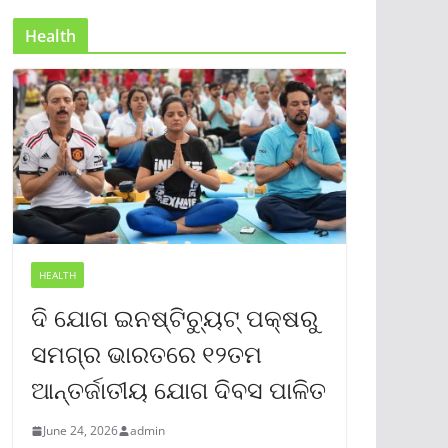
Health
HEALTH
ଦି ଯୋଗ ଇନଷ୍ଟିଚ୍ୟୁଟ୍ ପକ୍ଷରୁ
ସମଗ୍ର ଭାରତରେ ୧୨ତମ
ଆନ୍ତର୍ଜାତୀୟ ଯୋଗ ଦିବସ ପାଳିତ
June 24, 2026
admin