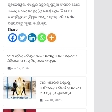
ଭୁବନେଶ୍ୱର: ବିଶ୍ୱର ସବୁଠାରୁ ପୁରୁଣା ସଂଗଠିତ ଯୋଗ
କେନ୍ଦ୍ର, ସାନ୍ତାକ୍ରୁଜ୍ (ମୁମ୍ବାଇ) ସ୍ଥିତ ‘ଦି ଯୋଗ
ଇନଷ୍ଟିଚ୍ୟୁଟ୍‌’ (ଟିୱାଇଆଇ), ପକ୍ଷରୁ ଚଳିତ ବର୍ଷର
ବିଷୟବସ୍ତୁ “ସୁସ୍ଥ ବାର୍ଦ୍ଧକ୍ୟ
Share
ଟାଟା ଷ୍ଟିଲ୍‌ କଳିଙ୍ଗନଗର ପକ୍ଷରୁ ମେଗା ରକ୍ତଦାନ
ଶିବିରରେ ୨୮୦ ୟୁନିଟ୍‌ ରକ୍ତ ସଂଗୃହୀତ
June 19, 2026
ଟାଟା ଏଆଇଜି ପକ୍ଷରୁ
ମେଡିକେୟାର ରିଜର୍ଭ ସୁପର ଟପ୍‌-
ଅପ୍ ପ୍ଲାନ୍‌ର ଶୁଭାରମ୍ଭ
June 10, 2026