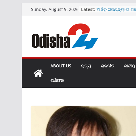
Skip
Latest:
ଆଜିଠୁ ରାଜ୍ୟବ୍ୟାପୀ ଘ
Sunday, August 9, 2026
to
ଅଭିଯାନ
ମେଡିକାଲ ବେଡ଼ରୁମରେ 
content
ଭାଇରାଲ ହେଲା ଭିଡିଓ
SBIରେ ୧୫୩୮ କ୍ଲର୍କ ପଦବ
ଜାରି
ଖୋଲିଲା ହୀରାକୁଦର ଆଉ
ମାଗଣା ରହିବ UPI ପେମ
ABOUT US
ରାଜ୍ୟ
ରାଜନୀତି
ଜାତୀୟ
ରାଶିଫଳ