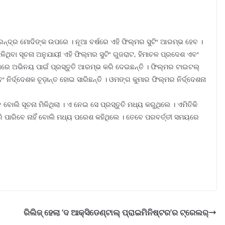
ନ୍ଦ୍ର ମୋଦିଙ୍କ ଉପରେ । ନୂଆ ବର୍ଷରେ ଏହି ଫିଲ୍ମର ସୁଟିଂ ଆରମ୍ଭ ହେବ ।
ିବା ସୂଚନା ଅନୁଯାୟୀ ଏହି ଫିଲ୍ମର ସୁଟିଂ ଗୁଜରାଟ, ହିମାଚଳ ପ୍ରଦେଶ ଏବଂ
ିକାରେ ଅଭିନୟ ପାଇଁ ପ୍ରସ୍ତୁତି ଆରମ୍ଭ କରି ଦେଇଛନ୍ତି । ଫିଲ୍ମର ଟାଇଟଲ୍
ର୍ଦ୍ଦେଶକ ଚୂଡ଼ାନ୍ତ ହୋଇ ସାରିଛନ୍ତି । ଓମଙ୍ଗ କୁମାର ଫିଲ୍ମର ନିର୍ଦ୍ଦେଶନା
ୋଲି ସୂଚନା ମିଳିଥିଲା । ଏ ନେଇ ସେ ପ୍ରସ୍ତୁତି ମଧ୍ୟ କରୁଥିଲେ । ଏମିତିକି
ି ପାରିବେ ନାହିଁ ବୋଲି ମଧ୍ୟ ପରେଶ କହିଥିଲେ । ତେବେ ପରବର୍ତ୍ତୀ ସମୟରେ
ରିଲିଜ୍ ହେଲା ‘ଦ ଆକ୍ସିଡେଣ୍ଟାଲ୍ ପ୍ରାଇମିନିଷ୍ଟର’ର ଟ୍ରେଲର୍