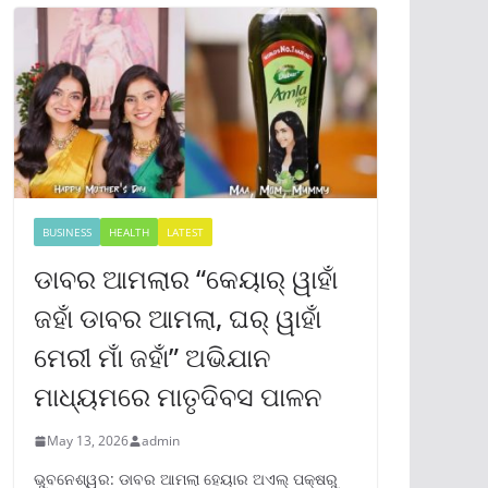
BUSINESS
HEALTH
LATEST
ଡାବର ଆମଲାର “କେୟାର୍ ୱାହାଁ
ଜହାଁ ଡାବର ଆମଲା, ଘର୍ ୱାହାଁ
ମେରୀ ମାଁ ଜହାଁ” ଅଭିଯାନ
ମାଧ୍ୟମରେ ମାତୃଦିବସ ପାଳନ
May 13, 2026
admin
ଭୁବନେଶ୍ୱର: ଡାବର ଆମଲା ହେୟାର ଅଏଲ୍ ପକ୍ଷରୁ