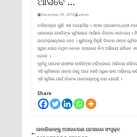
ଆସିବେ …
December 29, 2018
admin
ବଲିଉଡ୍ରେ ପୁଣି ଏକ ବୟୋପିକ୍ । ଏଥର ପ୍ରଧାନମନ୍ତ୍ରୀ ନରେ
ପରଦାରେ ମୋଦିଙ୍କ ଭୂମିକାରେ ଆସିବେ ବିବେକ ଓବେରୟ । ମିଳିଥ
ଉତ୍ତରାଖଣ୍ଡରେ ହେବ । ଶୁଣିବାକୁ ମିଳୁଛି ବିବେକ ତାଙ୍କ ଭୂମ
ସ୍ଥିର ହୋଇ ନଥିବା ବେଳେ ଏଥଇରେ କିଏ ଅଭିନୟ କରିବେ ଏବଂ ନି
ଦେବେ ।
ପୂର୍ବରୁ ପରେଶ ରାଓ୍ଵଲ ମୋଦିଙ୍କ ଚରିତ୍ରରେ ଅଭିନୟ କରିବେ ବ
ଏହି ଭୂମିକାରେ ତାଙ୍କ ଠାରୁ ଆଉ କେହି ଅଧିକ ଭଲ ଅଭିନୟ କର
ଏହି ଭୂମିକା ପାଇଁ ବିବେକ ଓବେରୟଙ୍କୁ ବଛା ଯାଇଛି ।
Share
ନାବାଳିକାଙ୍କୁ ଅସଦାଚରଣ ଘଟଣାରେ ସଂପୃକ୍ତ