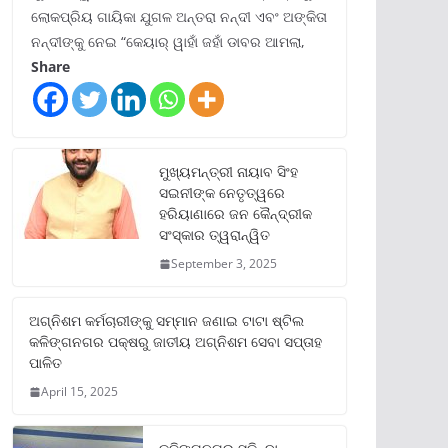
ଲୋକପ୍ରିୟ ଗାୟିକା ଯୁଗଳ ଅନ୍ତରା ନନ୍ଦୀ ଏବଂ ଅଙ୍କିତା
ନନ୍ଦୀଙ୍କୁ ନେଇ “କେୟାର୍ ୱାହାଁ ଜହାଁ ଡାବର ଆମଲା,
Share
ମୁଖ୍ୟମନ୍ତ୍ରୀ ନାୟାବ ସିଂହ
ସଇନୀଙ୍କ ନେତୃତ୍ୱରେ
ହରିୟାଣାରେ ଜନ କୈନ୍ଦ୍ରୀକ
ସଂସ୍କାର ତ୍ୱରାନ୍ୱିତ
September 3, 2025
ଅଗ୍ନିଶମ କର୍ମଚାରୀଙ୍କୁ ସମ୍ମାନ ଜଣାଇ ଟାଟା ଷ୍ଟିଲ
କଳିଙ୍ଗନଗର ପକ୍ଷରୁ ଜାତୀୟ ଅଗ୍ନିଶମ ସେବା ସପ୍ତାହ
ପାଳିତ
April 15, 2025