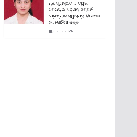
ମୁଖ ସ୍ୱାସ୍ଥ୍ୟ ଓ ତ୍ୱଚା
ସମସ୍ୟାର ଅଦୃଶ୍ୟ ସମ୍ପର୍କ
:ପ୍ରଖ୍ୟାତ ସ୍ୱାସ୍ଥ୍ୟ ବିଶେଷଜ୍ଞ
ଡା. ସୋନିଆ ଦତ୍ତ
June 8, 2026