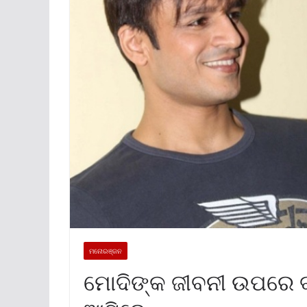
ମନୋରଞ୍ଜନ
ମୋଦିଙ୍କ ଜୀବନୀ ଉପରେ ବ