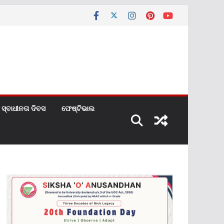
ସ୍ବାଧୀନତା ଦିବସ
ଫେଷ୍ଟିଭାଲ