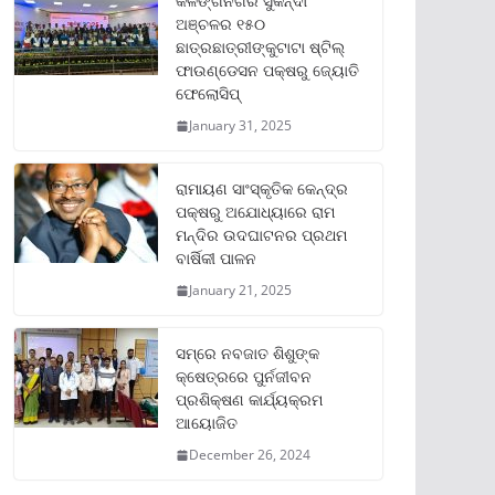
କଳିଙ୍ଗନଗର ସୁକିନ୍ଦା
ଅଞ୍ଚଳର ୧୫୦
ଛାତ୍ରଛାତ୍ରୀଙ୍କୁଟାଟା ଷ୍ଟିଲ୍
ଫାଉଣ୍ଡେସନ ପକ୍ଷରୁ ଜ୍ୟୋତି
ଫେଲୋସିପ୍‌
January 31, 2025
ରାମାୟଣ ସାଂସ୍କୃତିକ କେନ୍ଦ୍ର
ପକ୍ଷରୁ ଅଯୋଧ୍ୟାରେ ରାମ
ମନ୍ଦିର ଉଦଘାଟନର ପ୍ରଥମ
ବାର୍ଷିକୀ ପାଳନ
January 21, 2025
ସମ୍‌ରେ ନବଜାତ ଶିଶୁଙ୍କ
କ୍ଷେତ୍ରରେ ପୁର୍ନଜୀବନ
ପ୍ରଶିକ୍ଷଣ କାର୍ଯ୍ୟକ୍ରମ
ଆୟୋଜିତ
December 26, 2024