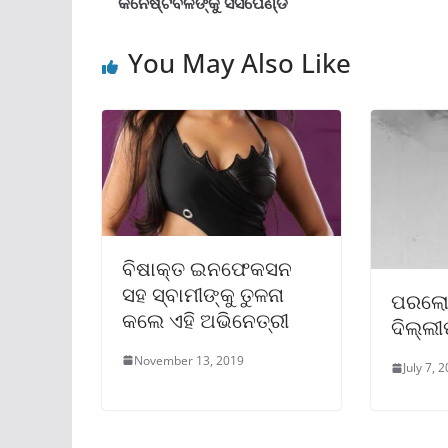
କନେଷ୍ଟବଳଙ୍କୁ ସସପେଣ୍ଡ
You May Also Like
ବିଷାକ୍ତ ଇନଫେକସନ
ସହ ସ୍ବାମୀଙ୍କୁ ତୁଳନା
ପରଲୋ
କଲେ ଏହି ଅଭିନେତ୍ରୀ
ଦିଲ୍ଲୀ
November 13, 2019
July 7, 