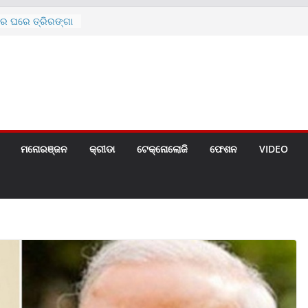
ରେ ଘରେ ତ୍ରିରଙ୍ଗା
ଗୀତ ଗାଇଲେ ସୋନୁ,
ୀ ପାଇଁ ବିଜ୍ଞପ୍ତି
 ୪ ଗେଟ୍
େଣ୍ଟ
ମନୋରଞ୍ଜନ
କ୍ରୀଡା
ଟେକ୍ନୋଲୋଜି
ଫେଶନ
VIDEO