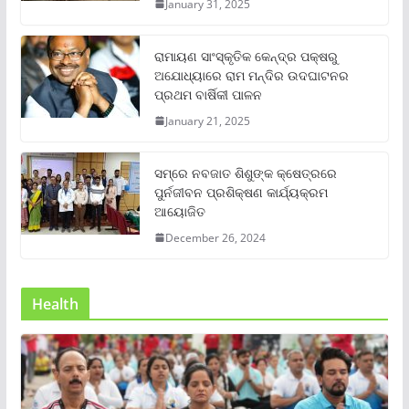
January 31, 2025
ରାମାୟଣ ସାଂସ୍କୃତିକ କେନ୍ଦ୍ର ପକ୍ଷରୁ
ଅଯୋଧ୍ୟାରେ ରାମ ମନ୍ଦିର ଉଦଘାଟନର
ପ୍ରଥମ ବାର୍ଷିକୀ ପାଳନ
January 21, 2025
ସମ୍‌ରେ ନବଜାତ ଶିଶୁଙ୍କ କ୍ଷେତ୍ରରେ
ପୁର୍ନଜୀବନ ପ୍ରଶିକ୍ଷଣ କାର୍ଯ୍ୟକ୍ରମ
ଆୟୋଜିତ
December 26, 2024
Health