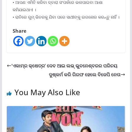
• ଆପଣ ଏମିତି କରିବା ଦ୍ବାରା ସଂପର୍କରେ ଭଲପାଇବା ଆଶା
କମିଯାଇଥାଏ ।
• ରାତିରେ ରୁମ୍ ଭିତରକୁ ଯିବା ପରେ ସାଥୀଙ୍କୁ ଇଗନୋର କରନ୍ତୁ ନାହିଁ ।
Share
‘ଏକାମ୍ର କ୍ଷେତ୍ର’ ଦେବ ଆଇ ଲଭ୍ ଭୁବନେଶ୍ବରର ପରିଚୟ
ଦୁଷ୍କର୍ମ କରି ଗିରଫ ହେଲେ ବିଜେପି ନେତା
You May Also Like