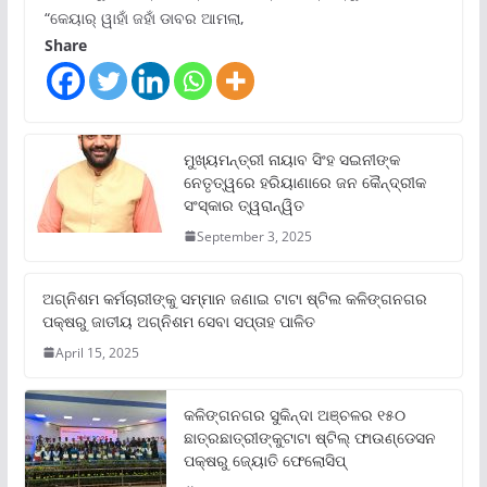
“କେୟାର୍ ୱାହାଁ ଜହାଁ ଡାବର ଆମଲା,
Share
ମୁଖ୍ୟମନ୍ତ୍ରୀ ନାୟାବ ସିଂହ ସଇନୀଙ୍କ
ନେତୃତ୍ୱରେ ହରିୟାଣାରେ ଜନ କୈନ୍ଦ୍ରୀକ
ସଂସ୍କାର ତ୍ୱରାନ୍ୱିତ
September 3, 2025
ଅଗ୍ନିଶମ କର୍ମଚାରୀଙ୍କୁ ସମ୍ମାନ ଜଣାଇ ଟାଟା ଷ୍ଟିଲ କଳିଙ୍ଗନଗର
ପକ୍ଷରୁ ଜାତୀୟ ଅଗ୍ନିଶମ ସେବା ସପ୍ତାହ ପାଳିତ
April 15, 2025
କଳିଙ୍ଗନଗର ସୁକିନ୍ଦା ଅଞ୍ଚଳର ୧୫୦
ଛାତ୍ରଛାତ୍ରୀଙ୍କୁଟାଟା ଷ୍ଟିଲ୍ ଫାଉଣ୍ଡେସନ
ପକ୍ଷରୁ ଜ୍ୟୋତି ଫେଲୋସିପ୍‌