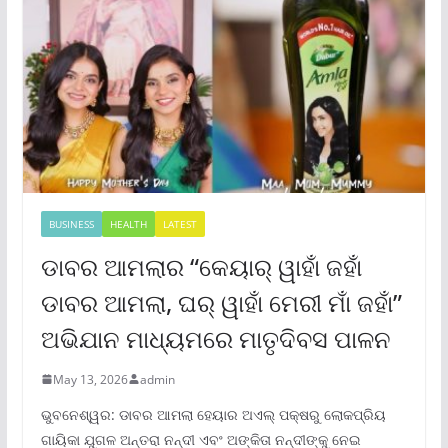
BUSINESS
HEALTH
LATEST
ଡାବର ଆମଲାର “କେୟାର୍ ୱାହାଁ ଜହାଁ
ଡାବର ଆମଲା, ଘର୍ ୱାହାଁ ମେରୀ ମାଁ ଜହାଁ”
ଅଭିଯାନ ମାଧ୍ୟମରେ ମାତୃଦିବସ ପାଳନ
May 13, 2026
admin
ଭୁବନେଶ୍ୱର: ଡାବର ଆମଲା ହେୟାର ଅଏଲ୍ ପକ୍ଷରୁ ଲୋକପ୍ରିୟ
ଗାୟିକା ଯୁଗଳ ଅନ୍ତରା ନନ୍ଦୀ ଏବଂ ଅଙ୍କିତା ନନ୍ଦୀଙ୍କୁ ନେଇ