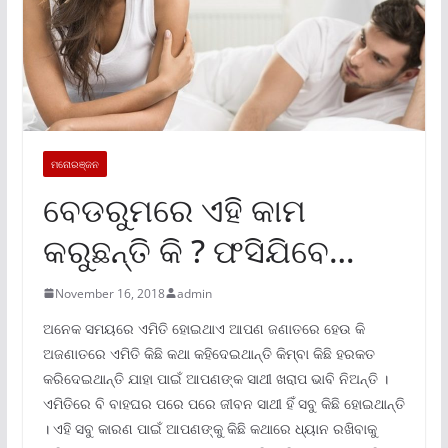
ମନୋରଞ୍ଜନ
ବେଡରୁମରେ ଏହି କାମ
କରୁଛନ୍ତି କି ? ଫସିଯିବେ…
November 16, 2018
admin
ଅନେକ ସମୟରେ ଏମିତି ହୋଇଥାଏ ଆପଣ ଜଣାତରେ ହେଉ କି
ଅଜଣାତରେ ଏମିତି କିଛି କଥା କହିଦେଇଥାନ୍ତି କିମ୍ବା କିଛି ହରକତ
କରିଦେଇଥାନ୍ତି ଯାହା ପାଇଁ ଆପଣଙ୍କ ସାଥୀ ଖରାପ ଭାବି ନିଅନ୍ତି ।
ଏମିତିରେ ବି ବାହଘର ପରେ ପରେ ଜୀବନ ସାଥୀ ହିଁ ସବୁ କିଛି ହୋଇଥାନ୍ତି
। ଏହି ସବୁ କାରଣ ପାଇଁ ଆପଣଙ୍କୁ କିଛି କଥାରେ ଧ୍ୟାନ ରଖିବାକୁ