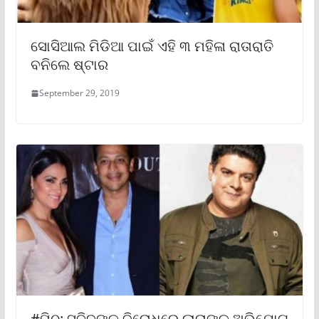
ସୋସିଆଲ ମିଡିଆ ପାଇଁ ଏହି ୩ ମହିଳା ରାତାରାତି
ବନିଲେ ଷ୍ଟାର
September 29, 2019
#ମିଠୁ: ସଜିଦ୍ଙ୍କ ବିରୋଧରେ ଲାରାଙ୍କ ଅଭିଯୋଗ