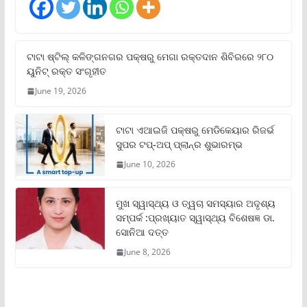
ଟାଟା ଷ୍ଟିଲ୍‌ କଳିଙ୍ଗନଗର ପକ୍ଷରୁ ମେଗା ରକ୍ତଦାନ ଶିବିରରେ ୨୮୦
ୟୁନିଟ୍‌ ରକ୍ତ ସଂଗୃହୀତ
June 19, 2026
ଟାଟା ଏଆଇଜି ପକ୍ଷରୁ ମେଡିକେୟାର ରିଜର୍ଭ
ସୁପର ଟପ୍‌-ଅପ୍ ପ୍ଲାନ୍‌ର ଶୁଭାରମ୍ଭ
June 10, 2026
ମୁଖ ସ୍ୱାସ୍ଥ୍ୟ ଓ ତ୍ୱଚା ସମସ୍ୟାର ଅଦୃଶ୍ୟ
ସମ୍ପର୍କ :ପ୍ରଖ୍ୟାତ ସ୍ୱାସ୍ଥ୍ୟ ବିଶେଷଜ୍ଞ ଡା.
ସୋନିଆ ଦତ୍ତ
June 8, 2026