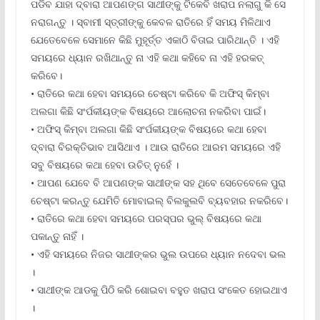
ପଡିବ ଯାହା ଦ୍ବାରା ଆପଣଙ୍ଗ ସାଥୀଙ୍କୁ ଟିକେବି ଖରାପ ନଲାଗୁ କି ସେ
ନରାଗନ୍ତୁ । ସ୍ବାମୀ ସ୍ତ୍ରୀଙ୍କୁ କେବଳ ରାତିରେ ହିଁ ସମୟ ମିଳିଥାଏ
ଯେତେବେଳେ ସେମାନେ କିଛି ମୁହୂର୍ତ୍ତ ଏକାଠି ବିତାଇ ପାରିଥାନ୍ତି । ଏହି
ସମୟରେ ଧ୍ୟାନ ରଖିଥାନ୍ତୁ ନା ଏହି କଥା କହିବେ ନା ଏହି ହରକତ୍
କରିବେ।
• ରାତିରେ କଥା ହେବା ସମୟରେ ଚେଷ୍ଟା କରିବେ କି ଅଫିସ୍ କିମ୍ବା
ଅଲଗା କିଛି ସଂର୍ପକୀୟଙ୍କ ବିଷୟରେ ଆଲୋଚନା ନକରିବା ପାଇଁ।
• ଅଫିସ୍ କିମ୍ବା ଅଲଗା କିଛି ସଂର୍ପକୀୟଙ୍କ ବିଷୟରେ କଥା ହେବା
ଦ୍ବାରା ବିରକ୍ତିଭାବ ଆସିଥାଏ । ଆଉ ରାତିରେ ଆରମ ସମୟରେ ଏହି
ସବୁ ବିଷୟରେ କଥା ହେବା ଉଚିତ୍ ନୁହେଁ ।
• ଆପଣ ଯେବେ ବି ଆପଣଙ୍କ ସାଥୀଙ୍କ ସହ ଥିବେ ସେତେବେଳେ ପୁରା
ଚେଷ୍ଟା କରନ୍ତୁ ଯେମିତି ମୋବାଇଲ୍ ବିଲକୁଲବି ବ୍ୟବହାର ନକରିବେ।
• ରାତିରେ କଥା ହେବା ସମୟରେ ପରସ୍ପର ଭୁଲ୍ ବିଷୟରେ କଥା
ପକାନ୍ତୁ ନାହିଁ ।
• ଏହି ସମୟରେ ନିଜର ସାଥୀଙ୍କର ଭୁଲ ଉପରେ ଧ୍ୟାନ ନଦେବା ଭଲ
।
• ସାଥୀଙ୍କ ଆଡକୁ ପିଠି କରି ଶୋଇବା ବହୁତ ଖରାପ ସଂକେତ ହୋଇଥାଏ
।