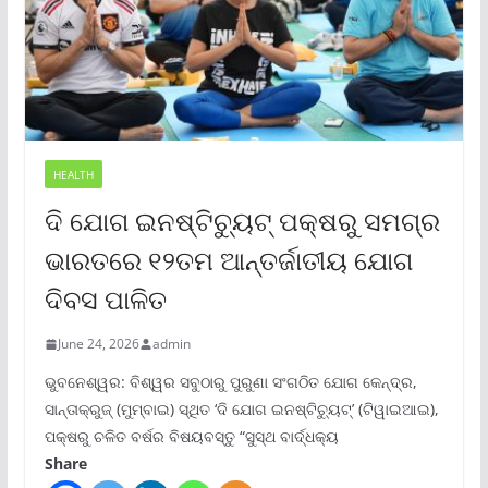
HEALTH
ଦି ଯୋଗ ଇନଷ୍ଟିଚ୍ୟୁଟ୍ ପକ୍ଷରୁ ସମଗ୍ର
ଭାରତରେ ୧୨ତମ ଆନ୍ତର୍ଜାତୀୟ ଯୋଗ
ଦିବସ ପାଳିତ
June 24, 2026
admin
ଭୁବନେଶ୍ୱର: ବିଶ୍ୱର ସବୁଠାରୁ ପୁରୁଣା ସଂଗଠିତ ଯୋଗ କେନ୍ଦ୍ର,
ସାନ୍ତାକ୍ରୁଜ୍ (ମୁମ୍ବାଇ) ସ୍ଥିତ ‘ଦି ଯୋଗ ଇନଷ୍ଟିଚ୍ୟୁଟ୍‌’ (ଟିୱାଇଆଇ),
ପକ୍ଷରୁ ଚଳିତ ବର୍ଷର ବିଷୟବସ୍ତୁ “ସୁସ୍ଥ ବାର୍ଦ୍ଧକ୍ୟ
Share