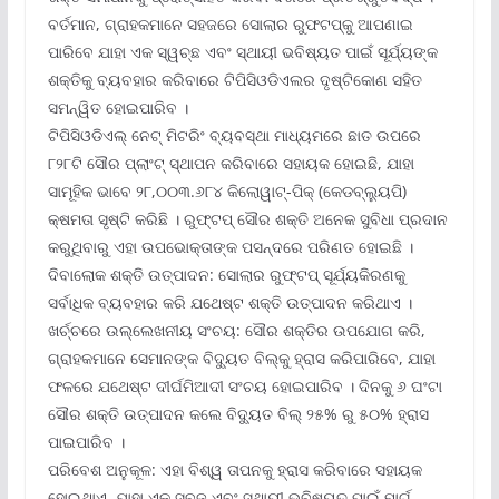
ବର୍ତମାନ, ଗ୍ରାହକମାନେ ସହଜରେ ସୋଲାର ରୁଫଟପ୍‌କୁ ଆପଣାଇ
ପାରିବେ ଯାହା ଏକ ସ୍ୱଚ୍ଛ ଏବଂ ସ୍ଥାୟୀ ଭବିଷ୍ୟତ ପାଇଁ ସୂର୍ଯ୍ୟଙ୍କ
ଶକ୍ତିକୁ ବ୍ୟବହାର କରିବାରେ ଟିପିସିଓଡିଏଲର ଦୃଷ୍ଟିକୋଣ ସହିତ
ସମନ୍ୱିତ ହୋଇପାରିବ ।
ଟିପିସିଓଡିଏଲ୍ ନେଟ୍ ମିଟରିଂ ବ୍ୟବସ୍ଥା ମାଧ୍ୟମରେ ଛାତ ଉପରେ
୮୨୮ଟି ସୌର ପ୍ଲାଂଟ୍ ସ୍ଥାପନ କରିବାରେ ସହାୟକ ହୋଇଛି, ଯାହା
ସାମୂହିକ ଭାବେ ୨୮,୦୦୩.୬୮୪ କିଲୋୱାଟ୍‌-ପିକ୍ (କେଡବ୍ଲ୍ୟୁପି)
କ୍ଷମତା ସୃଷ୍ଟି କରିଛି । ରୁଫ୍‌ଟପ୍ ସୌର ଶକ୍ତି ଅନେକ ସୁବିଧା ପ୍ରଦାନ
କରୁଥିବାରୁ ଏହା ଉପଭୋକ୍ତାଙ୍କ ପସନ୍ଦରେ ପରିଣତ ହୋଇଛି ।
ଦିବାଲୋକ ଶକ୍ତି ଉତ୍ପାଦନ: ସୋଲାର ରୁଫ୍‌ଟପ୍ ସୂର୍ଯ୍ୟକିରଣକୁ
ସର୍ବାଧିକ ବ୍ୟବହାର କରି ଯଥେଷ୍ଟ ଶକ୍ତି ଉତ୍ପାଦନ କରିଥାଏ ।
ଖର୍ଚ୍ଚରେ ଉଲ୍ଲେଖନୀୟ ସଂଚୟ: ସୌର ଶକ୍ତିର ଉପଯୋଗ କରି,
ଗ୍ରାହକମାନେ ସେମାନଙ୍କ ବିଦ୍ୟୁତ ବିଲ୍‌କୁ ହ୍ରାସ କରିପାରିବେ, ଯାହା
ଫଳରେ ଯଥେଷ୍ଟ ଦୀର୍ଘମିଆଦୀ ସଂଚୟ ହୋଇପାରିବ । ଦିନକୁ ୬ ଘଂଟା
ସୌର ଶକ୍ତି ଉତ୍ପାଦନ କଲେ ବିଦ୍ୟୁତ ବିଲ୍ ୨୫% ରୁ ୫୦% ହ୍ରାସ
ପାଇପାରିବ ।
ପରିବେଶ ଅନୁକୂଳ: ଏହା ବିଶ୍ୱ ତାପନକୁ ହ୍ରାସ କରିବାରେ ସହାୟକ
ହୋଇଥାଏ, ଯାହା ଏକ ସବୁଜ ଏବଂ ସ୍ଥାୟୀ ଭବିଷ୍ୟତ ପାଇଁ ମାର୍ଗ