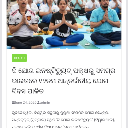
HEALTH
ଦି ଯୋଗ ଇନଷ୍ଟିଚ୍ୟୁଟ୍ ପକ୍ଷରୁ ସମଗ୍ର
ଭାରତରେ ୧୨ତମ ଆନ୍ତର୍ଜାତୀୟ ଯୋଗ
ଦିବସ ପାଳିତ
June 24, 2026
admin
ଭୁବନେଶ୍ୱର: ବିଶ୍ୱର ସବୁଠାରୁ ପୁରୁଣା ସଂଗଠିତ ଯୋଗ କେନ୍ଦ୍ର,
ସାନ୍ତାକ୍ରୁଜ୍ (ମୁମ୍ବାଇ) ସ୍ଥିତ ‘ଦି ଯୋଗ ଇନଷ୍ଟିଚ୍ୟୁଟ୍‌’ (ଟିୱାଇଆଇ),
ପକ୍ଷରୁ ଚଳିତ ବର୍ଷର ବିଷୟବସ୍ତୁ “ସୁସ୍ଥ ବାର୍ଦ୍ଧକ୍ୟ