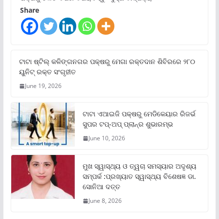
Share
ଟାଟା ଷ୍ଟିଲ୍‌ କଳିଙ୍ଗନଗର ପକ୍ଷରୁ ମେଗା ରକ୍ତଦାନ ଶିବିରରେ ୨୮୦
ୟୁନିଟ୍‌ ରକ୍ତ ସଂଗୃହୀତ
June 19, 2026
ଟାଟା ଏଆଇଜି ପକ୍ଷରୁ ମେଡିକେୟାର ରିଜର୍ଭ
ସୁପର ଟପ୍‌-ଅପ୍ ପ୍ଲାନ୍‌ର ଶୁଭାରମ୍ଭ
June 10, 2026
ମୁଖ ସ୍ୱାସ୍ଥ୍ୟ ଓ ତ୍ୱଚା ସମସ୍ୟାର ଅଦୃଶ୍ୟ
ସମ୍ପର୍କ :ପ୍ରଖ୍ୟାତ ସ୍ୱାସ୍ଥ୍ୟ ବିଶେଷଜ୍ଞ ଡା.
ସୋନିଆ ଦତ୍ତ
June 8, 2026