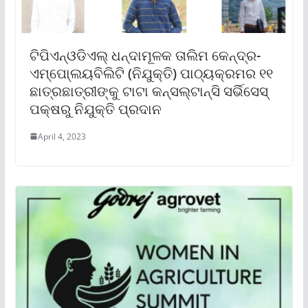
ଟିପିଏନ୍‌ଓଡିଏଲ୍ ଧନ୍ଦାମୂଳକ ତାଲିମ କେନ୍ଦ୍ର-
ଏମ୍ପୋ୍ଲୟବିଲିଟି (ନିଯୁକ୍ତି) ପାଠ୍ୟକ୍ରମର ୧୧
ଛାତ୍ରଛାତ୍ରୀଙ୍କୁ ଟାଟା କନ୍‌ସଲ୍‌ଟାନ୍ସି ସର୍ଭିସେସ୍
ପକ୍ଷରୁ ନିଯୁକ୍ତି ପ୍ରଦାନ
April 4, 2023