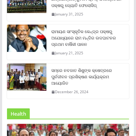
ପକ୍ଷରୁ ଜ୍ୟୋତି ଫେଲୋସିପ୍‌
January 31, 2025
ରାମାୟଣ ସାଂସ୍କୃତିକ କେନ୍ଦ୍ର ପକ୍ଷରୁ
ଅଯୋଧ୍ୟାରେ ରାମ ମନ୍ଦିର ଉଦଘାଟନର
ପ୍ରଥମ ବାର୍ଷିକୀ ପାଳନ
January 21, 2025
ସମ୍‌ରେ ନବଜାତ ଶିଶୁଙ୍କ କ୍ଷେତ୍ରରେ
ପୁର୍ନଜୀବନ ପ୍ରଶିକ୍ଷଣ କାର୍ଯ୍ୟକ୍ରମ
ଆୟୋଜିତ
December 26, 2024
Health