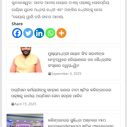
ଭୁବନେଶ୍ୱର: ଡାବର ଆମଲା ହେୟାର ଅଏଲ୍ ପକ୍ଷରୁ ଲୋକପ୍ରିୟ
ଗାୟିକା ଯୁଗଳ ଅନ୍ତରା ନନ୍ଦୀ ଏବଂ ଅଙ୍କିତା ନନ୍ଦୀଙ୍କୁ ନେଇ
“କେୟାର୍ ୱାହାଁ ଜହାଁ ଡାବର ଆମଲା,
Share
ମୁଖ୍ୟମନ୍ତ୍ରୀ ନାୟାବ ସିଂହ ସଇନୀଙ୍କ
ନେତୃତ୍ୱରେ ହରିୟାଣାରେ ଜନ କୈନ୍ଦ୍ରୀକ
ସଂସ୍କାର ତ୍ୱରାନ୍ୱିତ
September 3, 2025
ଅଗ୍ନିଶମ କର୍ମଚାରୀଙ୍କୁ ସମ୍ମାନ ଜଣାଇ ଟାଟା ଷ୍ଟିଲ କଳିଙ୍ଗନଗର
ପକ୍ଷରୁ ଜାତୀୟ ଅଗ୍ନିଶମ ସେବା ସପ୍ତାହ ପାଳିତ
April 15, 2025
କଳିଙ୍ଗନଗର ସୁକିନ୍ଦା ଅଞ୍ଚଳର ୧୫୦
ଛାତ୍ରଛାତ୍ରୀଙ୍କୁଟାଟା ଷ୍ଟିଲ୍ ଫାଉଣ୍ଡେସନ