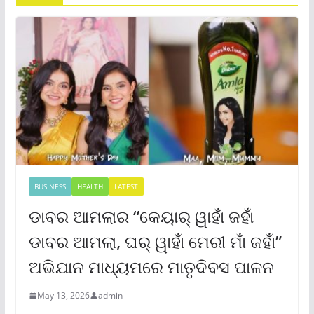
BUSINESS
HEALTH
LATEST
ଡାବର ଆମଲାର “କେୟାର୍ ୱାହାଁ ଜହାଁ
ଡାବର ଆମଲା, ଘର୍ ୱାହାଁ ମେରୀ ମାଁ ଜହାଁ”
ଅଭିଯାନ ମାଧ୍ୟମରେ ମାତୃଦିବସ ପାଳନ
May 13, 2026
admin