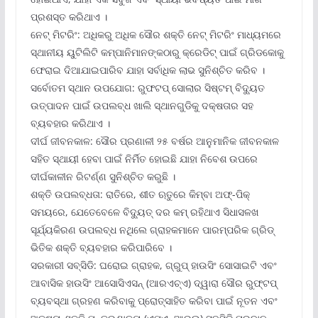
ପ୍ରଶସ୍ତ କରିଥାଏ ।
ନେଟ୍ ମିଟରିଂ: ଅଧିକରୁ ଅଧିକ ସୌର ଶକ୍ତି ନେଟ୍ ମିଟରିଂ ମାଧ୍ୟମରେ
ସ୍ଥାନୀୟ ୟୁଟିଲିଟି କମ୍ପାନିମାନଙ୍କଠାରୁ କ୍ରେଡିଟ୍ ପାଇଁ ଗ୍ରିଡକୋକୁ
ଫେରାଇ ଦିଆଯାଇପାରିବ ଯାହା ସର୍ବାଧିକ ଲାଭ ସୁନିଶ୍ଚିତ କରିବ ।
ସର୍ବୋତମ ସ୍ଥାନ ଉପଯୋଗ: ରୁଫଟପ୍ ସୋଲାର ସିଷ୍ଟମ୍ ବିଦ୍ୟୁତ
ଉତ୍ପାଦନ ପାଇଁ ଉପଲବ୍ଧ ଖାଲି ସ୍ଥାନଗୁଡିକୁ ଦକ୍ଷତାର ସହ
ବ୍ୟବହାର କରିଥାଏ ।
ଦୀର୍ଘ ଜୀବନକାଳ: ସୌର ପ୍ରଣାଳୀ ୨୫ ବର୍ଷର ଆନୁମାନିକ ଜୀବନକାଳ
ସହିତ ସ୍ଥାୟୀ ହେବା ପାଇଁ ନିର୍ମିତ ହୋଇଛି ଯାହା ନିବେଶ ଉପରେ
ଦୀର୍ଘକାଳୀନ ରିଟର୍ଣ୍ଣ ସୁନିଶ୍ଚିତ କରୁଛି ।
ଶକ୍ତି ଉପଲବ୍ଧତା: ରାତିରେ, ଶୀତ ଋତୁରେ କିମ୍ବା ଅଫ୍‌-ପିକ୍
ସମୟରେ, ଯେତେବେଳେ ବିଦ୍ୟୁତ୍ ଦର କମ୍ ରହିଥାଏ ସିଧାସଳଖ
ସୂର୍ଯ୍ୟକିରଣ ଉପଲବ୍ଧ ନଥିଲେ ଗ୍ରାହକମାନେ ପାରମ୍ପରିକ ଗ୍ରିଡ୍
ଭିତିକ ଶକ୍ତି ବ୍ୟବହାର କରିପାରିବେ ।
ସରକାରୀ ସବ୍‌ସିଡି: ଘରୋଇ ଗ୍ରାହକ, ଗ୍ରୁପ୍ ହାଉସିଂ ସୋସାଇଟି ଏବଂ
ଆବାସିକ ହାଉସିଂ ଆସୋସିଏସନ୍ (ଆରଏଚ୍‌ଏ) ଦ୍ୱାରା ସୌର ରୁଫ୍‌ଟପ୍
ବ୍ୟବସ୍ଥା ଗ୍ରହଣ କରିବାକୁ ପ୍ରୋତ୍ସାହିତ କରିବା ପାଇଁ ନୂତନ ଏବଂ