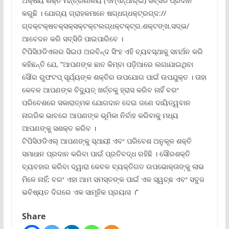
ଅକ୍ଷୟ ଶକ୍ତି ମନ୍ତ୍ରଣାଳୟ (ଏମ୍‌ଏନ୍‌ଆର୍‌ଇ) ସବ୍‌ସିଡି ପ୍ରଦାନ
କରୁଛି । ଯୋଗ୍ୟ ଗ୍ରାହକମାନେ ଷଗ୍ଧଗ୍ଧକ୍ଟ୍ରଗ୍ଦ://
ଗ୍ଦକ୍ଟକ୍ଷବକ୍ସକ୍ସକ୍ଟକ୍ଟଲଗ୍ଧକ୍ଟକ୍ଟ୍ର.ଶକ୍ଟଙ୍ଖ.ସଦ୍ଭ/
ଆବେଦନ କରି ସବ୍‌ସିଡି ପାଇପାରିବେ ।
ଟିପିସିଓଡିଏଲର ସିଇଓ ଅରବିନ୍ଦ ସିଂହ ଏହି ବ୍ୟବସ୍ଥାକୁ ସମର୍ଥନ କରି
କହିଛନ୍ତି ଯେ, “ଆପଣଙ୍କ ଛାତ କିମ୍ବା ପଡ଼ିଆରେ ଲଗାଯାଇଥିବା
ସୌର ରୁଫଟପ୍ ସୂର୍ଯ୍ୟଙ୍କ ଶକ୍ତିର ଉପଯୋଗ ପାଇଁ ଉପଯୁକ୍ତ । ତାହା
କେବଳ ଆପଣଙ୍କ ବିଦ୍ୟୁତ୍ ଖର୍ଚ୍ଚକୁ ହ୍ରାସ କରିବ ନାହିଁ ବରଂ
ପରିବେଶରେ ସକାରାତ୍ମକ ଯୋଗଦାନ ଦେଇ ଜଣେ ଦାୟିତ୍ୱବାନ
ନାଗରିକ ଭାବରେ ଆପଣଙ୍କ ଭୂମିକା ନିର୍ବାହ କରିବାକୁ ମଧ୍ୟ
ଆପଣଙ୍କୁ ସଶକ୍ତ କରିବ ।
ଟିପିସିଓଡିଏଲ୍ ଆପଣଙ୍କୁ ସ୍ଥାୟୀ ଏବଂ ପରିବେଶ ଅନୁକୂଳ ଶକ୍ତି
ସମାଧାନ ପ୍ରଦାନ କରିବା ପାଇଁ ପ୍ରତିବଦ୍ଧ ରହିଛି । ସୌରଶକ୍ତି
ବ୍ୟବହାର କରିବା ଦ୍ୱାରା କେବଳ ବ୍ୟକ୍ତିଗତ ଉପଭୋକ୍ତାଙ୍କୁ ଲାଭ
ମିଳେ ନାହିଁ; ବରଂ ଏହା ଆମ ସମସ୍ତଙ୍କ ପାଇଁ ଏକ ସ୍ୱଚ୍ଛ ଏବଂ ସବୁଜ
ଭବିଷ୍ୟତ ଦିଗରେ ଏକ ସାମୂହିକ ପ୍ରୟାସ ।’’
Share