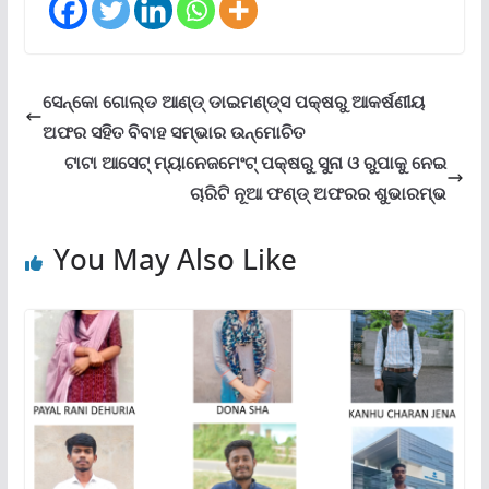
ସେନ୍‌କୋ ଗୋଲ୍ଡ ଆଣ୍ଡ୍ ଡାଇମଣ୍ଡ୍‌ସ ପକ୍ଷରୁ ଆକର୍ଷଣୀୟ
ଅଫର ସହିତ ବିବାହ ସମ୍ଭାର ଉନ୍ମୋଚିତ
ଟାଟା ଆସେଟ୍ ମ୍ୟାନେଜମେଂଟ୍ ପକ୍ଷରୁ ସୁନା ଓ ରୁପାକୁ ନେଇ
ଚାରିଟି ନୂଆ ଫଣ୍ଡ୍ ଅଫରର ଶୁଭାରମ୍ଭ
You May Also Like