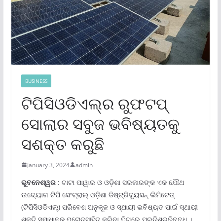
BUSINESS
ଟିପିସିଓଡିଏଲ୍‌ର ରୁଫଟପ୍
ସୋଲାର ସବୁଜ ଭବିଷ୍ୟତକୁ
ସଶକ୍ତ କରୁଛି
January 3, 2024
admin
ଭୁବନେଶ୍ୱର
: ଟାଟା ପାୱାର ଓ ଓଡ଼ିଶା ସରକାରଙ୍କ ଏକ ଯୌଥ
ଉଦ୍ୟୋଗ ଟିପି ସେଂଟ୍ରାଲ୍ ଓଡ଼ିଶା ଡିଷ୍ଟ୍ରିବ୍ୟୁସନ୍ ଲିମିଟେଡ୍
(ଟିପିସିଓଡିଏଲ୍‌) ପରିବେଶ ଅନୁକୂଳ ଓ ସ୍ଥାୟୀ ଭବିଷ୍ୟତ ପାଇଁ ସ୍ଥାୟୀ
ଶକ୍ତି ସମାଧାନକୁ ପ୍ରୋତ୍ସାହିତ କରିବା ଦିଗରେ ପ୍ରତିଶ୍ରୁତିବଦ୍ଧ ।