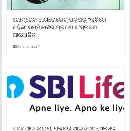
ଗୋଦ୍‌ରେଜ ଆଗ୍ରୋଭେଟ୍ ପକ୍ଷରୁ “କୃଷିରେ
ମହିଳା’ ସମ୍ମିଳନୀର ପ୍ରଥମ ସଂସ୍କରଣ
ଆୟୋଜିତ
March 6, 2024
ଏସ୍‌ବିଆଇ ଲାଇଫ୍ ପକ୍ଷରୁ ଆଇଡିଏସନ୍‌ଏକ୍ସର