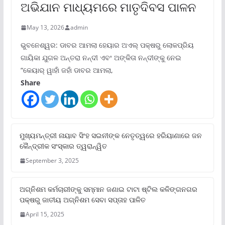
ଅଭିଯାନ ମାଧ୍ୟମରେ ମାତୃଦିବସ ପାଳନ
May 13, 2026
admin
ଭୁବନେଶ୍ୱର: ଡାବର ଆମଲା ହେୟାର ଅଏଲ୍ ପକ୍ଷରୁ ଲୋକପ୍ରିୟ
ଗାୟିକା ଯୁଗଳ ଅନ୍ତରା ନନ୍ଦୀ ଏବଂ ଅଙ୍କିତା ନନ୍ଦୀଙ୍କୁ ନେଇ
“କେୟାର୍ ୱାହାଁ ଜହାଁ ଡାବର ଆମଲା,
Share
ମୁଖ୍ୟମନ୍ତ୍ରୀ ନାୟାବ ସିଂହ ସଇନୀଙ୍କ ନେତୃତ୍ୱରେ ହରିୟାଣାରେ ଜନ
କୈନ୍ଦ୍ରୀକ ସଂସ୍କାର ତ୍ୱରାନ୍ୱିତ
September 3, 2025
ଅଗ୍ନିଶମ କର୍ମଚାରୀଙ୍କୁ ସମ୍ମାନ ଜଣାଇ ଟାଟା ଷ୍ଟିଲ କଳିଙ୍ଗନଗର
ପକ୍ଷରୁ ଜାତୀୟ ଅଗ୍ନିଶମ ସେବା ସପ୍ତାହ ପାଳିତ
April 15, 2025