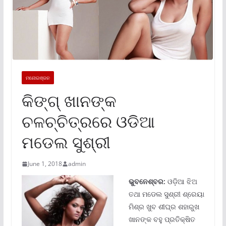
ମନୋରଞ୍ଜନ
କିଙ୍ଗ୍ ଖାନଙ୍କ
ଚଳଚ୍ଚିତ୍ରରେ ଓଡିଆ
ମଡେଲ ସୁଶ୍ରୀ
June 1, 2018
admin
ଭୁବନେ
ଶ୍ବର:
ଓଡ଼ିଆ ଝିଅ
ତଥା ମଡେଲ ସୁଶ୍ରୀ ଶ୍ରେୟା
ମିଶ୍ର ଖୁବ ଶୀଘ୍ର ଶହାରୁଖ
ଖାନଙ୍କ ବହୁ ପ୍ରତିକ୍ଷିତ