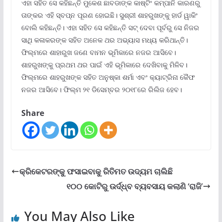
ଏହା ସହିତ ସେ କହିଛନ୍ତି ମୁକେଶ ଛାବଡାଙ୍କ କାଷ୍ଟିଂ କମ୍ପାନି କାରଣରୁ
ତାଙ୍କର ଏହି ସ୍ବପ୍ନ ପୂରଣ ହୋଇଛି। ସୁଶ୍ରୀ ଶାହରୁଖଙ୍କୁ ହାର୍ଡ ୱାକିଂ
ବୋଲି କହିଛନ୍ତି। ଏହା ସହିତ ସେ କହିଛନ୍ତି ସଟ୍‌ ଦେବା ପୂର୍ବରୁ ସେ ନିଜର
ସାଥି କଳାକରଙ୍କ ସହିତ ଅନେକ ଥର ଅଭ୍ୟାସ ମଧ୍ୟ କରିଥାନ୍ତି।
ଫିଲ୍ମରେ ଶାହାରୁଖ ଜଣେ ବାମନ ଭୂମିକାରେ ନଜର ଆସିବେ।
ଶାହରୁଖଙ୍କୁ ପ୍ରଥମ ଥର ପାଇଁ ଏହି ଭୂମିକାରେ ଦେଖିବାକୁ ମିଳିବ।
ଫିଲ୍ମରେ ଶାହରୁଖଙ୍କ ସହିତ ଅନୁଷ୍କା ଶର୍ମା ଏବଂ କ୍ୟାଟ୍ରିନା କୈଫ
ନଜର ଆସିବେ। ଫିଲ୍ମ ୨୧ ଡିସେମ୍ବର ୨୦୧୮ରେ ରିଲିଜ ହେବ।
Share
କ୍ରିକେଟରଙ୍କୁ ଫସାଇବାକୁ ରିତିମତ ଉଦ୍ୟମ ଚାଲିଛି
୧୦୦ କୋଟିରୁ ଉର୍ଦ୍ଧ୍ବ ବ୍ୟବସାୟ କଲାଣି ‘ରାଜି’
You May Also Like