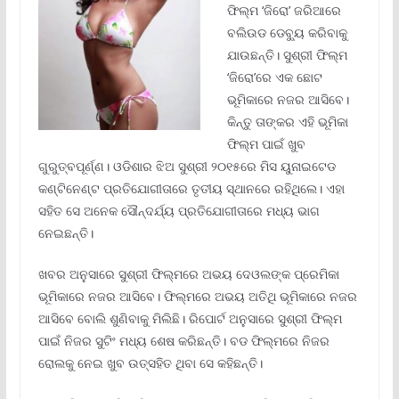
ଫିଲ୍ମ ‘ଜିରୋ’ ଜରିଆରେ
ବଲିଉଡ ଡେବ୍ୟୁ କରିବାକୁ
ଯାଉଛନ୍ତି। ସୁଶ୍ରୀ ଫିଲ୍ମ
‘ଜିରୋ’ରେ ଏକ ଛୋଟ
ଭୂମିକାରେ ନଜର ଆସିବେ।
କିନ୍ତୁ ତାଙ୍କର ଏହି ଭୂମିକା
ଫିଲ୍ମ ପାଇଁ ଖୁବ
ଗୁରୁତ୍ବପୂର୍ଣ୍ଣ। ଓଡିଶାର ଝିଅ ସୁଶ୍ରୀ ୨୦୧୫ରେ ମିସ ୟୁନାଇଟେଡ
କଣ୍ଟିନେଣ୍ଟ ପ୍ରତିଯୋଗୀତାରେ ତୃତୀୟ ସ୍ଥାନରେ ରହିଥିଲେ। ଏହା
ସହିତ ସେ ଅନେକ ସୌନ୍ଦର୍ଯ୍ୟ ପ୍ରତିଯୋଗୀତାରେ ମଧ୍ୟ ଭାଗ
ନେଇଛନ୍ତି।
ଖବର ଅନୁସାରେ ସୁଶ୍ରୀ ଫିଲ୍ମରେ ଅଭୟ ଦେଓଲଙ୍କ ପ୍ରେମିକା
ଭୂମିକାରେ ନଜର ଆସିବେ। ଫିଲ୍ମରେ ଅଭୟ ଅତିଥି ଭୂମିକାରେ ନଜର
ଆସିବେ ବୋଲି ଶୁଣିବାକୁ ମିଲିଛି। ରିପୋର୍ଟ ଅନୁସାରେ ସୁଶ୍ରୀ ଫିଲ୍ମ
ପାଇଁ ନିଜର ସୁଟିଂ ମଧ୍ୟ ଶେଷ କରିଛନ୍ତି। ବଡ ଫିଲ୍ମରେ ନିଜର
ରୋଲକୁ ନେଇ ଖୁବ ଉତ୍ସହିତ ଥିବା ସେ କହିଛନ୍ତି।