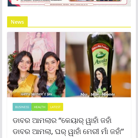
News
BUSINESS
HEALTH
LATEST
ଡାବର ଆମଲାର “କେୟାର୍ ୱାହାଁ ଜହାଁ
ଡାବର ଆମଲା, ଘର୍ ୱାହାଁ ମେରୀ ମାଁ ଜହାଁ”