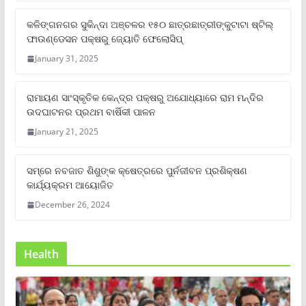
କଳିଙ୍ଗନଗର ସୁକିନ୍ଦା ଅଞ୍ଚଳର ୧୫୦ ଛାତ୍ରଛାତ୍ରୀଙ୍କୁଟାଟା ଷ୍ଟିଲ୍
ଫାଉଣ୍ଡେସନ ପକ୍ଷରୁ ଜ୍ୟୋତି ଫେଲୋସିପ୍‌
January 31, 2025
ରାମାୟଣ ସାଂସ୍କୃତିକ କେନ୍ଦ୍ର ପକ୍ଷରୁ ଅଯୋଧ୍ୟାରେ ରାମ ମନ୍ଦିର
ଉଦଘାଟନର ପ୍ରଥମ ବାର୍ଷିକୀ ପାଳନ
January 21, 2025
ସମ୍‌ରେ ନବଜାତ ଶିଶୁଙ୍କ କ୍ଷେତ୍ରରେ ପୁର୍ନଜୀବନ ପ୍ରଶିକ୍ଷଣ
କାର୍ଯ୍ୟକ୍ରମ ଆୟୋଜିତ
December 26, 2024
Health