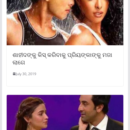
ଶାହୀଦଙ୍କୁ କିସ୍ କରିବାକୁ ପ୍ରିୟଙ୍କାଙ୍କୁ ମଜା
ଲାଗେ
July 30, 2019