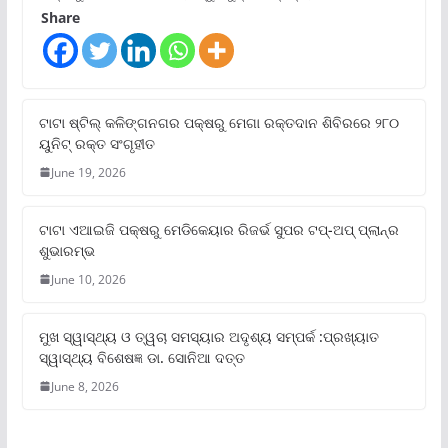
Share
ଟାଟା ଷ୍ଟିଲ୍‌ କଳିଙ୍ଗନଗର ପକ୍ଷରୁ ମେଗା ରକ୍ତଦାନ ଶିବିରରେ ୨୮୦
ୟୁନିଟ୍‌ ରକ୍ତ ସଂଗୃହୀତ
June 19, 2026
ଟାଟା ଏଆଇଜି ପକ୍ଷରୁ ମେଡିକେୟାର ରିଜର୍ଭ ସୁପର ଟପ୍‌-ଅପ୍ ପ୍ଲାନ୍‌ର
ଶୁଭାରମ୍ଭ
June 10, 2026
ମୁଖ ସ୍ୱାସ୍ଥ୍ୟ ଓ ତ୍ୱଚା ସମସ୍ୟାର ଅଦୃଶ୍ୟ ସମ୍ପର୍କ :ପ୍ରଖ୍ୟାତ
ସ୍ୱାସ୍ଥ୍ୟ ବିଶେଷଜ୍ଞ ଡା. ସୋନିଆ ଦତ୍ତ
June 8, 2026