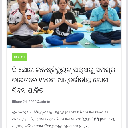
HEALTH
ଦି ଯୋଗ ଇନଷ୍ଟିଚ୍ୟୁଟ୍ ପକ୍ଷରୁ ସମଗ୍ର
ଭାରତରେ ୧୨ତମ ଆନ୍ତର୍ଜାତୀୟ ଯୋଗ
ଦିବସ ପାଳିତ
June 24, 2026
admin
ଭୁବନେଶ୍ୱର: ବିଶ୍ୱର ସବୁଠାରୁ ପୁରୁଣା ସଂଗଠିତ ଯୋଗ କେନ୍ଦ୍ର,
ସାନ୍ତାକ୍ରୁଜ୍ (ମୁମ୍ବାଇ) ସ୍ଥିତ ‘ଦି ଯୋଗ ଇନଷ୍ଟିଚ୍ୟୁଟ୍‌’ (ଟିୱାଇଆଇ),
ପକ୍ଷରୁ ଚଳିତ ବର୍ଷର ବିଷୟବସ୍ତୁ “ସୁସ୍ଥ ବାର୍ଦ୍ଧକ୍ୟ