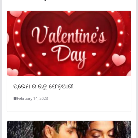
ପ୍ରେମ ର ଋତୁ ଫେବୃଆରୀ
February 14, 2023