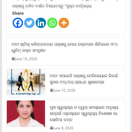
ପକ୍ଷରୁ ଚଳିତ ବର୍ଷର ବିଷୟବସ୍ତୁ “ସୁସ୍ଥ ବାର୍ଦ୍ଧକ୍ୟ
Share
ଟାଟା ଷ୍ଟିଲ୍‌ କଳିଙ୍ଗନଗର ପକ୍ଷରୁ ମେଗା ରକ୍ତଦାନ ଶିବିରରେ ୨୮୦
ୟୁନିଟ୍‌ ରକ୍ତ ସଂଗୃହୀତ
June 19, 2026
ଟାଟା ଏଆଇଜି ପକ୍ଷରୁ ମେଡିକେୟାର ରିଜର୍ଭ
ସୁପର ଟପ୍‌-ଅପ୍ ପ୍ଲାନ୍‌ର ଶୁଭାରମ୍ଭ
June 10, 2026
ମୁଖ ସ୍ୱାସ୍ଥ୍ୟ ଓ ତ୍ୱଚା ସମସ୍ୟାର ଅଦୃଶ୍ୟ
ସମ୍ପର୍କ :ପ୍ରଖ୍ୟାତ ସ୍ୱାସ୍ଥ୍ୟ ବିଶେଷଜ୍ଞ ଡା.
ସୋନିଆ ଦତ୍ତ
June 8, 2026