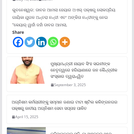
ଭୁବନେଶ୍ୱର: ଡାବର ଆମଲା ହେୟାର ଅଏଲ୍ ପକ୍ଷରୁ ଲୋକପ୍ରିୟ
ଗାୟିକା ଯୁଗଳ ଅନ୍ତରା ନନ୍ଦୀ ଏବଂ ଅଙ୍କିତା ନନ୍ଦୀଙ୍କୁ ନେଇ
“କେୟାର୍ ୱାହାଁ ଜହାଁ ଡାବର ଆମଲା,
Share
ମୁଖ୍ୟମନ୍ତ୍ରୀ ନାୟାବ ସିଂହ ସଇନୀଙ୍କ
ନେତୃତ୍ୱରେ ହରିୟାଣାରେ ଜନ କୈନ୍ଦ୍ରୀକ
ସଂସ୍କାର ତ୍ୱରାନ୍ୱିତ
September 3, 2025
ଅଗ୍ନିଶମ କର୍ମଚାରୀଙ୍କୁ ସମ୍ମାନ ଜଣାଇ ଟାଟା ଷ୍ଟିଲ କଳିଙ୍ଗନଗର
ପକ୍ଷରୁ ଜାତୀୟ ଅଗ୍ନିଶମ ସେବା ସପ୍ତାହ ପାଳିତ
April 15, 2025
କଳିଙ୍ଗନଗର ସୁକିନ୍ଦା ଅଞ୍ଚଳର ୧୫୦