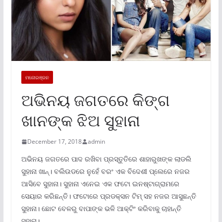
ମନୋରଞ୍ଜନ
ଅଭିନୟ ଜଗତରେ କିଙ୍ଗ
ଖାନଙ୍କ ଝିଅ ସୁହାନା
December 17, 2018
admin
ଅଭିନୟ ଜଗତରେ ପାଦ ରଖିବା ପ୍ରସ୍ତୁତିରେ ଶାହାରୁଖଙ୍କ ଲାଡଲି
ସୁହାନା ଖାନ୍। ବଲିଉଡରେ ନୁହେଁ ବରଂ ଏକ ବିଦେଶୀ ପ୍ଲେରେ ନଜର
ଆସିବେ ସୁହାନା। ସୁହାନା ଏନେଇ ଏକ ଫଟୋ ଇନଷ୍ଟାଗ୍ରାମରେ
ସେୟାର କରିଛନ୍ତି। ଫଟୋରେ ପ୍ରଡକ୍ସନ ଟିମ୍ ସହ ନଜର ଆସୁଛନ୍ତି
ସୁହାନା। ଛୋଟ ବେଳରୁ ବାପାଙ୍କ ଭଳି ଆକ୍ଟିଂ କରିବାକୁ ଚାହାନ୍ତି
ସୁହାନା।