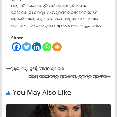
ତେଣୁ ବଲିଉଡରେ ଏଣ୍ଟ୍ରି ପାଇଁ ସେ ପ୍ରସ୍ତୁତି ଆରମ୍ଭ
କରିଦେଇଛନ୍ତି। ଶାହାରୁଖ ମଧ୍ୟ ସୁହାନାଙ୍କ ନିଷ୍ପତ୍ତିକୁ ସମର୍ଥନ
କରୁଛନ୍ତି। ଆଗକୁ ସାରା ଅଲ୍ଲୀ ଖାନ୍ ଓ ଜାହ୍ନବୀଙ୍କ ପରେ ଆଉ
ଜଣେ ଷ୍ଟାର କିଡ ଭାବେ ସୁହାନା ମଧ୍ୟ ବଲିଉଡରେ ଡେବ୍ୟୁ କରିବେ।
Share
ରାହୁଲ୍ ‘ପପୁ’ ନୁହେଁ, ‘ପାପା’: ରାମଦାସ
ରାଜ୍ୟ ସରକାରଙ୍କୁ ପ୍ରଧାନମନ୍ତ୍ରୀଙ୍କ ପ୍ରଶଂସା
You May Also Like