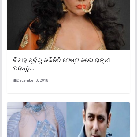
ବିବାହ ପୂର୍ବରୁ ଭର୍ଜିନିଟି ଟେଷ୍ଟ କଲେ ରାକ୍ଷୀ
ପଢନ୍ତୁ…
December 3, 2018