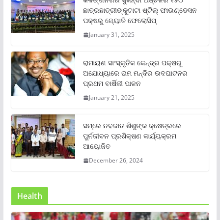
ଛାତ୍ରଛାତ୍ରୀଙ୍କୁଟାଟା ଷ୍ଟିଲ୍ ଫାଉଣ୍ଡେସନ
ପକ୍ଷରୁ ଜ୍ୟୋତି ଫେଲୋସିପ୍‌
January 31, 2025
ରାମାୟଣ ସାଂସ୍କୃତିକ କେନ୍ଦ୍ର ପକ୍ଷରୁ
ଅଯୋଧ୍ୟାରେ ରାମ ମନ୍ଦିର ଉଦଘାଟନର
ପ୍ରଥମ ବାର୍ଷିକୀ ପାଳନ
January 21, 2025
ସମ୍‌ରେ ନବଜାତ ଶିଶୁଙ୍କ କ୍ଷେତ୍ରରେ
ପୁର୍ନଜୀବନ ପ୍ରଶିକ୍ଷଣ କାର୍ଯ୍ୟକ୍ରମ
ଆୟୋଜିତ
December 26, 2024
Health