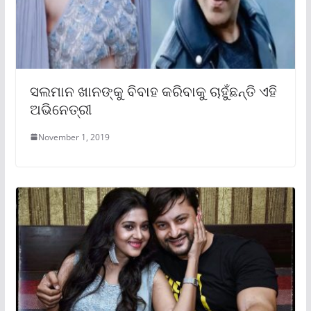
ସଲମାନ ଖାନଙ୍କୁ ବିବାହ କରିବାକୁ ଚାହୁଁଛନ୍ତି ଏହି
ଅଭିନେତ୍ରୀ
November 1, 2019