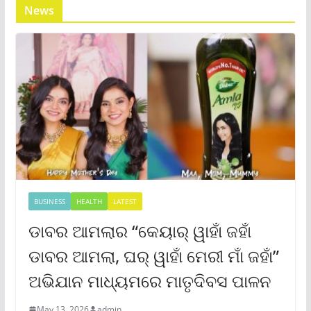
News
BUSINESS
HEALTH
LATEST
ଡାବର ଆମଲାର “କେୟାର୍ ୱାହାଁ ଜହାଁ
ଡାବର ଆମଲା, ଘର୍ ୱାହାଁ ମେରୀ ମାଁ ଜହାଁ”
ଅଭିଯାନ ମାଧ୍ୟମରେ ମାତୃଦିବସ ପାଳନ
May 13, 2026
admin