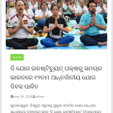
HEALTH
ଦି ଯୋଗ ଇନଷ୍ଟିଚ୍ୟୁଟ୍ ପକ୍ଷରୁ ସମଗ୍ର
ଭାରତରେ ୧୨ତମ ଆନ୍ତର୍ଜାତୀୟ ଯୋଗ
ଦିବସ ପାଳିତ
June 24, 2026
admin
ଭୁବନେଶ୍ୱର: ବିଶ୍ୱର ସବୁଠାରୁ ପୁରୁଣା ସଂଗଠିତ ଯୋଗ କେନ୍ଦ୍ର,
ସାନ୍ତାକ୍ରୁଜ୍ (ମୁମ୍ବାଇ) ସ୍ଥିତ ‘ଦି ଯୋଗ ଇନଷ୍ଟିଚ୍ୟୁଟ୍‌’ (ଟିୱାଇଆଇ),