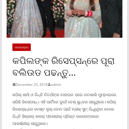
ମନୋରଞ୍ଜନ
କପିଲଙ୍କ ରିସେପ୍ସନ୍ରେ ପୂରା
ବଲିଉଡ ପଢନ୍ତୁ…
December 25, 2018
admin
କପିଲ୍ ଶର୍ମା ଓ ଗିନ୍ନି ଚିତର୍ଥଙ୍କ ବାହାଘର ପରେ ଗତକାଲି ମୁମ୍ବାଇରେ
ସରିଛି ରିସେପସନ୍। ଏହି ପାର୍ଟିରେ ଦୁହେଁ ବେଶ୍ ସୁନ୍ଦର ଲାଗୁଥିଲେ। କପିଲ୍
ରିସେପ୍ସନ୍ରେ ବେଷ୍ଟ ଲୁକ୍ ଦେବା ପାଇଁ ବ୍ଲାକ୍ ସୁଟ୍ ପିନ୍ଧିଥିବା ବେଳେ
ଗିନ୍ନି ସିଲ୍ଭର୍ କଲର୍ ଫ୍ଲୋରାଲ୍ ପ୍ରିଣ୍ଟ ଲେହେଙ୍ଗାରେ
ଆକର୍ଷଣୀୟ ଲାଗୁଥିଲେ।