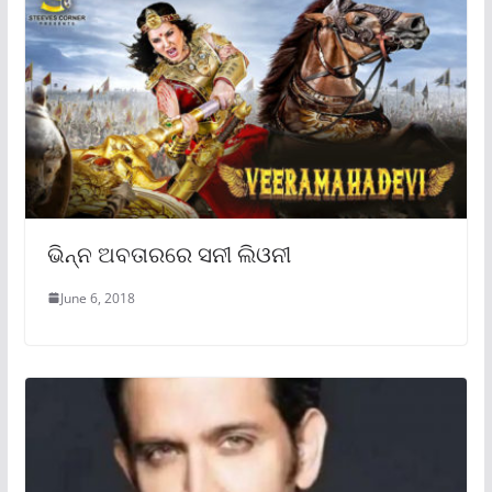
ଭିନ୍ନ ଅବତାରରେ ସନୀ ଲିଓନୀ
June 6, 2018