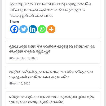
ଭୁବନେଶ୍ୱର: ଡାବର ଆମଲା ହେୟାର ଅଏଲ୍ ପକ୍ଷରୁ ଲୋକପ୍ରିୟ
ଗାୟିକା ଯୁଗଳ ଅନ୍ତରା ନନ୍ଦୀ ଏବଂ ଅଙ୍କିତା ନନ୍ଦୀଙ୍କୁ ନେଇ
“କେୟାର୍ ୱାହାଁ ଜହାଁ ଡାବର ଆମଲା,
Share
ମୁଖ୍ୟମନ୍ତ୍ରୀ ନାୟାବ ସିଂହ ସଇନୀଙ୍କ ନେତୃତ୍ୱରେ ହରିୟାଣାରେ ଜନ
କୈନ୍ଦ୍ରୀକ ସଂସ୍କାର ତ୍ୱରାନ୍ୱିତ
September 3, 2025
ଅଗ୍ନିଶମ କର୍ମଚାରୀଙ୍କୁ ସମ୍ମାନ ଜଣାଇ ଟାଟା ଷ୍ଟିଲ କଳିଙ୍ଗନଗର
ପକ୍ଷରୁ ଜାତୀୟ ଅଗ୍ନିଶମ ସେବା ସପ୍ତାହ ପାଳିତ
April 15, 2025
କଳିଙ୍ଗନଗର ସୁକିନ୍ଦା ଅଞ୍ଚଳର ୧୫୦ ଛାତ୍ରଛାତ୍ରୀଙ୍କୁଟାଟା ଷ୍ଟିଲ୍
ଫାଉଣ୍ଡେସନ ପକ୍ଷରୁ ଜ୍ୟୋତି ଫେଲୋସିପ୍‌