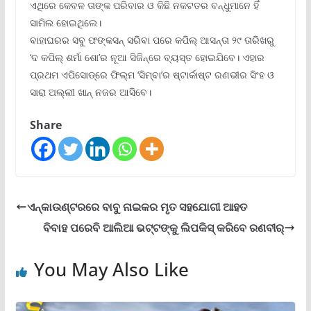
ଏଥିରେ କେବଳ ତାଙ୍କ ପରିବାର ଓ କିଛି ନକଟତର ବନ୍ଧୁମାନେ ହିଁ
ସାମିଲ ହୋଇଥିଲେ।
ବାହାଘରର ସବୁ ଫଙ୍କସନ୍ ସରିବା ପରେ କପିଲ୍ ଆସନ୍ତା ୨୯ ତାରିଖରୁ
‘ଦ କପିଲ୍ ଶର୍ମା ଶୋ’ର ନୂଆ ସିଜିନ୍ରେ ବ୍ୟସ୍ତ ହୋଇଯିବେ। ଏହାର
ପ୍ରଥମ ଏପିସୋଡ୍ରେ ଫିଲ୍ମ ‘ସିମ୍ବା’ର ଷ୍ଟାର୍କାଷ୍ଟ ରଣଭୀର ସିଂହ ଓ
ସାରା ଅଲ୍ଲୀ ଖାନ୍ ନଜର ଆସିବେ।
Share
ଏନ୍କାଉଣ୍ଟରରେ ବାବୁ ନାଇକର ମୃତ ସହଯୋଗୀ ଆହତ
ବିବାହ ପରେବି ଆଲିଆ ଭଟ୍ଟଙ୍କୁ ଲିପକିସ୍ କରିବେ ରଣବୀର୍
You May Also Like