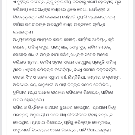
ଏ ଦୁହିଁଙ୍କ ରିସେପ୍ସନ୍ଙ୍କୁ ସ୍ମରଣୀୟ କରିବାକୁ ଏକାଠି ହୋଇଥିଲା ପୂରା
ବଲିଉଡ୍। ଭେଟରାନ୍ଙ୍କ ମଧ୍ୟରେ ଥିଲେ ରେଖା, ଧର୍ମେନ୍ଦ୍ର ଓ
ଜିତେନ୍ଦ୍ରଙ୍କ ଭଳି କଳାକାର। ସେହିପରି ନ୍ୟୁଲି ମ୍ୟାରେଡ୍ କପଲ୍
ଦୀପିକା ରଣବୀରଙ୍କ ଉପସ୍ଥିତି ମଧ୍ୟ ଉତ୍ସବରେ ଚାର୍ଚାନ୍ଦ
ଲଗାଇଥିଲା।
ଅନ୍ୟମାନଙ୍କ ମଧ୍ୟରେ କରଣ ଜୋହର୍, କାର୍ତ୍ତିକ ଆରିୟନ୍, କୃତି
ସେନୋନ୍, ଅନିଲ୍ କପୁର୍, ପରାହ୍ ଖାନ୍, ସୋନୁ ସୁଡ୍, ରବିନା ଟଣ୍ଡନ୍,
ସୋହେଲ୍ ଖାନ୍ ଓ ତାଙ୍କ ବାପା ସଲିମ୍ ଖାନ୍ଙ୍କ ସମେତ ଅନେକ
ବଲିଉଡ ଷ୍ଟାର, ଟେନିସ୍ ଷ୍ଟାର ସାଇନା ନେହ୍ୱାଲ୍ ପ୍ରଭୃତି ସାମିଲ୍
ଥିଲେ। ଏଥିସହ କପିଲ୍ଙ୍କ କମେଡ଼ିୟାନ୍ ବନ୍ଧୁ ସମୋନା ଚକ୍ରବର୍ତ୍ତୀ,
ଭାରତୀ ସିଂହ ଓ ତାଙ୍କ ସ୍ୱାମୀ ବର୍ଷ ଲିମ୍ବିଚିୟା, କଶ୍ମୀରା ଓ କ୍ରୀଷ୍ଣା
ଅଭିଷେକ, ଜୟ ଭାନୁଶାଲୀ ଓ ମାହୀ ବିଜ୍ଙ୍କ ସମେତ ଟେଲିଭିଜନ୍
ଦୁନିଆର ମଧ୍ୟ ଅନେକ କଳାକାର କପିଲ୍ଙ୍କ ରିସେପ୍ସନ୍ ପାର୍ଟିରେ
ସାମିଲ ହୋଇଥିଲେ।
କପିଲ୍ ଓ ଗିନ୍ନିଙ୍କ ବାହାଘର ଦୁଇଥର ହୋଇଥିଲା। ପ୍ରଥମେ ହିନ୍ଦୁ
ପରମ୍ପରା ଅନୁଯାୟୀ ଓ ପରେ ଶିଖ୍ ରୀତିନୀତିରେ ବିବାହ ସମ୍ପନ୍ନ
ହୋଇଥିଲା। ମୁମ୍ବାଇ ରିସେପସନ୍ ପୂର୍ବରୁ କପିଲ୍ଙ୍କ ହୋମ୍ଟାଉନ୍
ଅମୃତସର୍ରେ ଡିସେମ୍ବର ୧୪ରେ ରିସେପ୍ସନ୍ ପାର୍ଟି ଦିଆଯାଇଥିଲା।