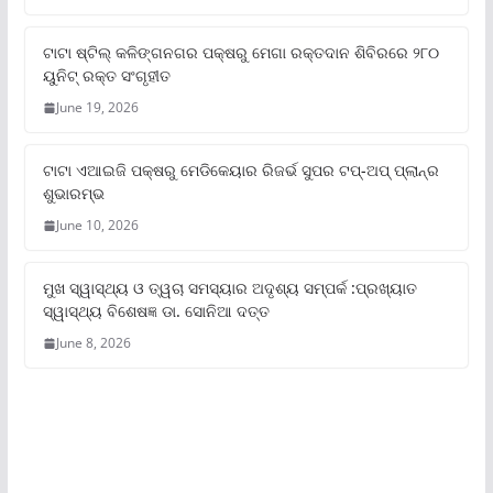
ଟାଟା ଷ୍ଟିଲ୍‌ କଳିଙ୍ଗନଗର ପକ୍ଷରୁ ମେଗା ରକ୍ତଦାନ ଶିବିରରେ ୨୮୦
ୟୁନିଟ୍‌ ରକ୍ତ ସଂଗୃହୀତ
June 19, 2026
ଟାଟା ଏଆଇଜି ପକ୍ଷରୁ ମେଡିକେୟାର ରିଜର୍ଭ ସୁପର ଟପ୍‌-ଅପ୍ ପ୍ଲାନ୍‌ର
ଶୁଭାରମ୍ଭ
June 10, 2026
ମୁଖ ସ୍ୱାସ୍ଥ୍ୟ ଓ ତ୍ୱଚା ସମସ୍ୟାର ଅଦୃଶ୍ୟ ସମ୍ପର୍କ :ପ୍ରଖ୍ୟାତ
ସ୍ୱାସ୍ଥ୍ୟ ବିଶେଷଜ୍ଞ ଡା. ସୋନିଆ ଦତ୍ତ
June 8, 2026