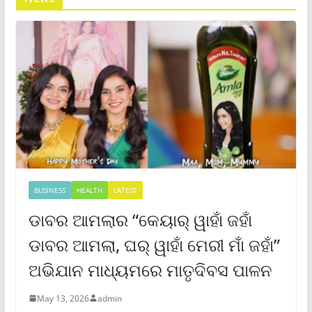
BUSINESS
HEALTH
LATEST
ଡାବର ଆମଲାର “କେୟାର୍ ୱାହାଁ ଜହାଁ
ଡାବର ଆମଲା, ଘର୍ ୱାହାଁ ମେରୀ ମାଁ ଜହାଁ”
ଅଭିଯାନ ମାଧ୍ୟମରେ ମାତୃଦିବସ ପାଳନ
May 13, 2026
admin