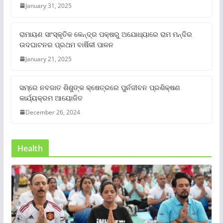
January 31, 2025
ରାମାୟଣ ସାଂସ୍କୃତିକ କେନ୍ଦ୍ର ପକ୍ଷରୁ ଅଯୋଧ୍ୟାରେ ରାମ ମନ୍ଦିର
ଉଦଘାଟନର ପ୍ରଥମ ବାର୍ଷିକୀ ପାଳନ
January 21, 2025
ସମ୍‌ରେ ନବଜାତ ଶିଶୁଙ୍କ କ୍ଷେତ୍ରରେ ପୁର୍ନଜୀବନ ପ୍ରଶିକ୍ଷଣ
କାର୍ଯ୍ୟକ୍ରମ ଆୟୋଜିତ
December 26, 2024
Health