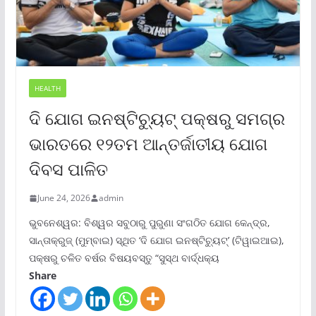
HEALTH
ଦି ଯୋଗ ଇନଷ୍ଟିଚ୍ୟୁଟ୍ ପକ୍ଷରୁ ସମଗ୍ର
ଭାରତରେ ୧୨ତମ ଆନ୍ତର୍ଜାତୀୟ ଯୋଗ
ଦିବସ ପାଳିତ
June 24, 2026
admin
ଭୁବନେଶ୍ୱର: ବିଶ୍ୱର ସବୁଠାରୁ ପୁରୁଣା ସଂଗଠିତ ଯୋଗ କେନ୍ଦ୍ର,
ସାନ୍ତାକ୍ରୁଜ୍ (ମୁମ୍ବାଇ) ସ୍ଥିତ ‘ଦି ଯୋଗ ଇନଷ୍ଟିଚ୍ୟୁଟ୍‌’ (ଟିୱାଇଆଇ),
ପକ୍ଷରୁ ଚଳିତ ବର୍ଷର ବିଷୟବସ୍ତୁ “ସୁସ୍ଥ ବାର୍ଦ୍ଧକ୍ୟ
Share