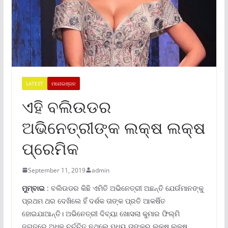
LATEST
ମନୋରଞ୍ଜନ
ଏହି ବଲିଉଡର
ଅଭିନେତ୍ରୀଙ୍କ ଲକ୍ଷ ଲକ୍ଷ
ପ୍ରେମିକ
September 11, 2019
admin
ମୁମ୍ବାଇ
: ବଲିଉଡର କିଛି ଏମିତି ଅଭିନେତ୍ରୀ ଅଛନ୍ତି ଯେଉଁମାନଙ୍କୁ
ପ୍ରଥମ ଥର ଦେଖିଲେ ହିଁ ଦର୍ଶକ ତାଙ୍କ ପ୍ରତି ଆକର୍ଷିତ
ହୋଇଯାଆନ୍ତି। ଅଭିନେତ୍ରୀ ଦିବ୍ୟା ଖୋସଲା କୁମାର ଫିଲ୍ମି
ଜଗତରେ ଅଧିକ ଚର୍ଚ୍ଚିତ ନଥିଲେ ମଧ୍ୟ ତାଙ୍କର ଲକ୍ଷ ଲକ୍ଷ