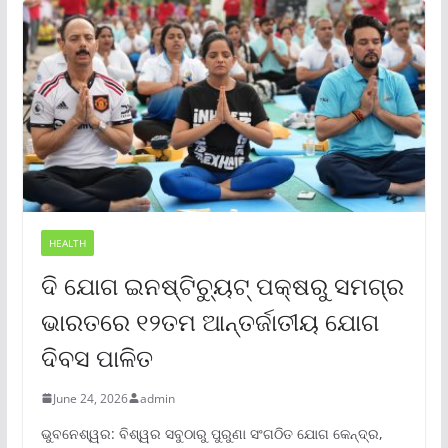
HEALTH
ଦି ଯୋଗ ଇନଷ୍ଟିଚ୍ୟୁଟ୍ ପକ୍ଷରୁ ସମଗ୍ର
ଭାରତରେ ୧୨ତମ ଆନ୍ତର୍ଜାତୀୟ ଯୋଗ
ଦିବସ ପାଳିତ
June 24, 2026
admin
ଭୁବନେଶ୍ୱର: ବିଶ୍ୱର ସବୁଠାରୁ ପୁରୁଣା ସଂଗଠିତ ଯୋଗ କେନ୍ଦ୍ର,