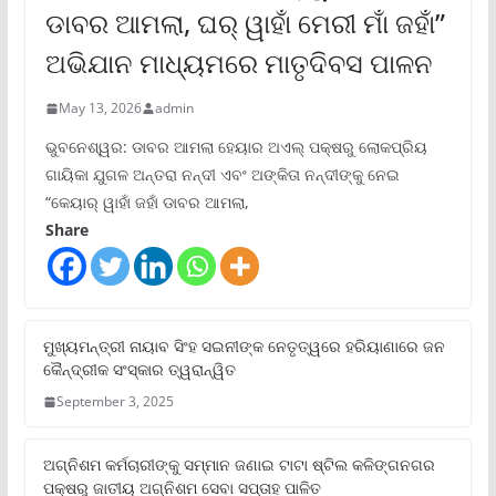
ଡାବର ଆମଲା, ଘର୍ ୱାହାଁ ମେରୀ ମାଁ ଜହାଁ”
ଅଭିଯାନ ମାଧ୍ୟମରେ ମାତୃଦିବସ ପାଳନ
May 13, 2026
admin
ଭୁବନେଶ୍ୱର: ଡାବର ଆମଲା ହେୟାର ଅଏଲ୍ ପକ୍ଷରୁ ଲୋକପ୍ରିୟ
ଗାୟିକା ଯୁଗଳ ଅନ୍ତରା ନନ୍ଦୀ ଏବଂ ଅଙ୍କିତା ନନ୍ଦୀଙ୍କୁ ନେଇ
“କେୟାର୍ ୱାହାଁ ଜହାଁ ଡାବର ଆମଲା,
Share
ମୁଖ୍ୟମନ୍ତ୍ରୀ ନାୟାବ ସିଂହ ସଇନୀଙ୍କ ନେତୃତ୍ୱରେ ହରିୟାଣାରେ ଜନ
କୈନ୍ଦ୍ରୀକ ସଂସ୍କାର ତ୍ୱରାନ୍ୱିତ
September 3, 2025
ଅଗ୍ନିଶମ କର୍ମଚାରୀଙ୍କୁ ସମ୍ମାନ ଜଣାଇ ଟାଟା ଷ୍ଟିଲ କଳିଙ୍ଗନଗର
ପକ୍ଷରୁ ଜାତୀୟ ଅଗ୍ନିଶମ ସେବା ସପ୍ତାହ ପାଳିତ