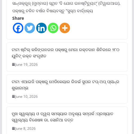
ସାନ୍ତାକ୍ରୁଜ୍ (ମୁମ୍ବାଇ) ସ୍ଥିତ ‘ଦି ଯୋଗ ଇନଷ୍ଟିଚ୍ୟୁଟ୍‌’ (ଟିୱାଇଆଇ),
ପକ୍ଷରୁ ଚଳିତ ବର୍ଷର ବିଷୟବସ୍ତୁ “ସୁସ୍ଥ ବାର୍ଦ୍ଧକ୍ୟ
Share
ଟାଟା ଷ୍ଟିଲ୍‌ କଳିଙ୍ଗନଗର ପକ୍ଷରୁ ମେଗା ରକ୍ତଦାନ ଶିବିରରେ ୨୮୦
ୟୁନିଟ୍‌ ରକ୍ତ ସଂଗୃହୀତ
June 19, 2026
ଟାଟା ଏଆଇଜି ପକ୍ଷରୁ ମେଡିକେୟାର ରିଜର୍ଭ ସୁପର ଟପ୍‌-ଅପ୍ ପ୍ଲାନ୍‌ର
ଶୁଭାରମ୍ଭ
June 10, 2026
ମୁଖ ସ୍ୱାସ୍ଥ୍ୟ ଓ ତ୍ୱଚା ସମସ୍ୟାର ଅଦୃଶ୍ୟ ସମ୍ପର୍କ :ପ୍ରଖ୍ୟାତ
ସ୍ୱାସ୍ଥ୍ୟ ବିଶେଷଜ୍ଞ ଡା. ସୋନିଆ ଦତ୍ତ
June 8, 2026