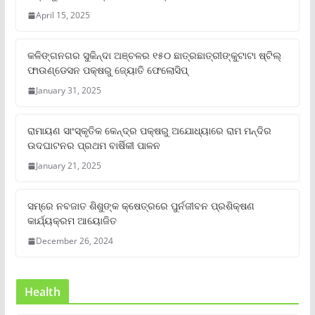
April 15, 2025
କଳିଙ୍ଗନଗର ସୁକିନ୍ଦା ଅଞ୍ଚଳର ୧୫୦ ଛାତ୍ରଛାତ୍ରୀଙ୍କୁଟାଟା ଷ୍ଟିଲ୍
ଫାଉଣ୍ଡେସନ ପକ୍ଷରୁ ଜ୍ୟୋତି ଫେଲୋସିପ୍‌
January 31, 2025
ରାମାୟଣ ସାଂସ୍କୃତିକ କେନ୍ଦ୍ର ପକ୍ଷରୁ ଅଯୋଧ୍ୟାରେ ରାମ ମନ୍ଦିର
ଉଦଘାଟନର ପ୍ରଥମ ବାର୍ଷିକୀ ପାଳନ
January 21, 2025
ସମ୍‌ରେ ନବଜାତ ଶିଶୁଙ୍କ କ୍ଷେତ୍ରରେ ପୁର୍ନଜୀବନ ପ୍ରଶିକ୍ଷଣ
କାର୍ଯ୍ୟକ୍ରମ ଆୟୋଜିତ
December 26, 2024
Health