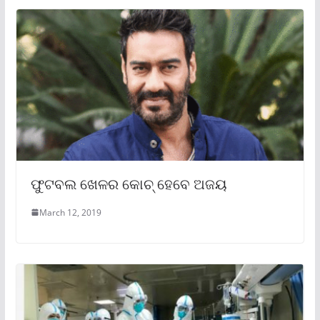
ଫୁଟବଲ ଖେଳର କୋଚ୍ ହେବେ ଅଜୟ
March 12, 2019