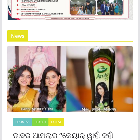
News
BUSINESS
HEALTH
LATEST
ଡାବର ଆମଲାର “କେୟାର୍ ୱାହାଁ ଜହାଁ