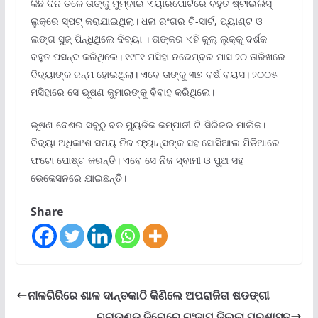
କିଛି ଦିନ ତଳେ ତାଙ୍କୁ ମୁମ୍ବାଇ ଏୟାରପୋର୍ଟରେ ବହୁତ ଷ୍ଟାଇଲିସ୍‌
ଲୁକ୍‌ରେ ସ୍ପଟ୍‌ କରାଯାଇଥିଲା। ଧଳା ରଂଗର ଟି-ସାର୍ଟ, ପ୍ୟାଣ୍ଟ ଓ
ଲଙ୍ଗ ସୁଜ୍‌ ପିନ୍ଧିଥିଲେ ଦିବ୍ୟା । ତାଙ୍କର ଏହି କୁଲ୍‌ ଲୁକ୍‌କୁ ଦର୍ଶକ
ବହୁତ ପସନ୍ଦ କରିଥିଲେ। ୧୯୮୧ ମସିହା ନଭେମ୍ବର ମାସ ୨୦ ତାରିଖରେ
ଦିବ୍ୟାଙ୍କ ଜନ୍ମ ହୋଇଥିଲା। ଏବେ ତାଙ୍କୁ ୩୭ ବର୍ଷ ବୟସ। ୨୦୦୫
ମସିହାରେ ସେ ଭୂଷଣ କୁମାରଙ୍କୁ ବିବାହ କରିଥିଲେ।
ଭୂଷଣ ଦେଶର ସବୁଠୁ ବଡ ମ୍ୟୁଜିକ କମ୍ପାନୀ ଟି-ସିରିଜର ମାଲିକ।
ଦିବ୍ୟା ଅଧିକାଂଶ ସମୟ ନିଜ ଫ୍ୟାନ୍ସଙ୍କ ସହ ସୋସିଆଲ ମିଡିଆରେ
ଫଟୋ ପୋଷ୍ଟ କରନ୍ତି। ଏବେ ସେ ନିଜ ସ୍ବାମୀ ଓ ପୁଅ ସହ
ଭେକେସନରେ ଯାଇଛନ୍ତି।
Share
ନୀଳଗିରିରେ ଶାଳ ଦାନ୍ତକାଠି କିଣିଲେ ଅପରାଜିତା ଷଡଙ୍ଗୀ
ଗ୍ରାଉଣ୍ଡ ଜିରୋରେ ଗଂଜାମ ଜିଲ୍ଲା ପ୍ରଶାସନ