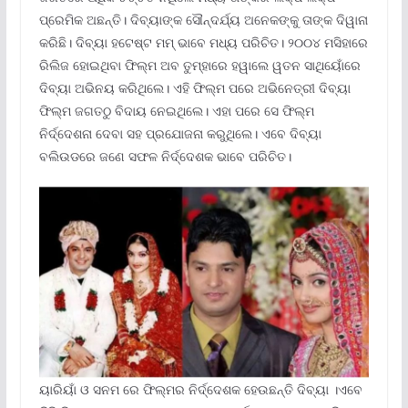
ପ୍ରେମିକ ଅଛନ୍ତି। ଦିବ୍ୟାଙ୍କ ସୌନ୍ଦର୍ଯ୍ୟ ଅନେକଙ୍କୁ ତାଙ୍କ ଦିୱାନା
କରିଛି। ଦିବ୍ୟା ହଟେଷ୍ଟ ମମ୍‌ ଭାବେ ମଧ୍ୟ ପରିଚିତ। ୨୦୦୪ ମସିହାରେ
ରିଲିଜ ହୋଇଥିବା ଫିଲ୍ମ ଅବ ତୁମ୍ହାରେ ହୱାଲେ ୱତନ ସାଥିୟୋଁରେ
ଦିବ୍ୟା ଅଭିନୟ କରିଥିଲେ। ଏହି ଫିଲ୍ମ ପରେ ଅଭିନେତ୍ରୀ ଦିବ୍ୟା
ଫିଲ୍ମ ଜଗତଠୁ ବିଦାୟ ନେଇଥିଲେ। ଏହା ପରେ ସେ ଫିଲ୍ମ
ନିର୍ଦ୍ଦେଶନା ଦେବା ସହ ପ୍ରଯୋଜନା କରୁଥିଲେ। ଏବେ ଦିବ୍ୟା
ବଲିଉଡରେ ଜଣେ ସଫଳ ନିର୍ଦ୍ଦେଶକ ଭାବେ ପରିଚିତ।
ୟାରିୟାଁ ଓ ସନମ ରେ ଫିଲ୍ମର ନିର୍ଦ୍ଦେଶକ ହେଉଛନ୍ତି ଦିବ୍ୟା ।ଏବେ