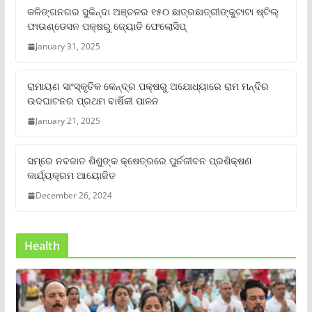
କଳିଙ୍ଗନଗର ସୁକିନ୍ଦା ଅଞ୍ଚଳର ୧୫୦ ଛାତ୍ରଛାତ୍ରୀଙ୍କୁଟାଟା ଷ୍ଟିଲ୍
ଫାଉଣ୍ଡେସନ ପକ୍ଷରୁ ଜ୍ୟୋତି ଫେଲୋସିପ୍‌
January 31, 2025
ରାମାୟଣ ସାଂସ୍କୃତିକ କେନ୍ଦ୍ର ପକ୍ଷରୁ ଅଯୋଧ୍ୟାରେ ରାମ ମନ୍ଦିର
ଉଦଘାଟନର ପ୍ରଥମ ବାର୍ଷିକୀ ପାଳନ
January 21, 2025
ସମ୍‌ରେ ନବଜାତ ଶିଶୁଙ୍କ କ୍ଷେତ୍ରରେ ପୁର୍ନଜୀବନ ପ୍ରଶିକ୍ଷଣ
କାର୍ଯ୍ୟକ୍ରମ ଆୟୋଜିତ
December 26, 2024
Health