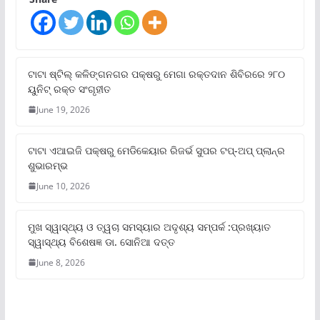
ଟାଟା ଷ୍ଟିଲ୍‌ କଳିଙ୍ଗନଗର ପକ୍ଷରୁ ମେଗା ରକ୍ତଦାନ ଶିବିରରେ ୨୮୦
ୟୁନିଟ୍‌ ରକ୍ତ ସଂଗୃହୀତ
June 19, 2026
ଟାଟା ଏଆଇଜି ପକ୍ଷରୁ ମେଡିକେୟାର ରିଜର୍ଭ ସୁପର ଟପ୍‌-ଅପ୍ ପ୍ଲାନ୍‌ର
ଶୁଭାରମ୍ଭ
June 10, 2026
ମୁଖ ସ୍ୱାସ୍ଥ୍ୟ ଓ ତ୍ୱଚା ସମସ୍ୟାର ଅଦୃଶ୍ୟ ସମ୍ପର୍କ :ପ୍ରଖ୍ୟାତ
ସ୍ୱାସ୍ଥ୍ୟ ବିଶେଷଜ୍ଞ ଡା. ସୋନିଆ ଦତ୍ତ
June 8, 2026