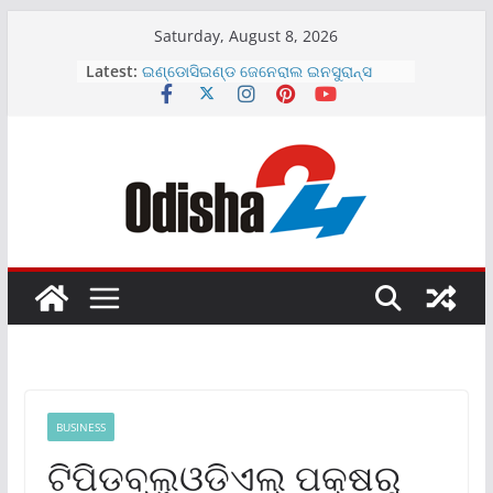
Skip
Saturday, August 8, 2026
to
Latest:
ଇଣ୍ଡୋସିଇଣ୍ଡ ଜେନେରାଲ ଇନସୁରାନ୍ସ
content
ପକ୍ଷରୁ ଓଡ଼ିଶାର କୃଷକମାନଙ୍କ ମଧ୍ୟରେ
‘ପିଏମ୍‌‌ଏଫବିୱାଇ’ ସଚେତନତା କାର୍ଯ୍ୟକ୍ରମ
ଏସବିଆଇ ଜେନେରାଲ ଇନସ୍ୟୁରାନ୍ସ ପକ୍ଷରୁ
ପଙ୍କଜ ତ୍ରିପାଠୀଙ୍କୁ ନେଇ ପ୍ରସ୍ତୁତ ନୂଆ
ମୋଟର ଯାନ ଫିଲ୍ମ ଉନ୍ମୋଚିତ
ମୋଲବିଓ ଡାଏଗ୍ନୋଷ୍ଟିକ୍ସ ଲିମିଟେଡ୍‌ର
ଇନିସିଆଲ ପବ୍ଲିକ୍ ଅଫର ୨୦୨୬ ଅଗଷ୍ଟ
୧୦, ସୋମବାର ଖୋଲିବ
ଟାଟା ଷ୍ଟିଲ୍‌ର ୨୦୨୬-୨୭ ଆର୍ଥିକ ବର୍ଷର
ପ୍ରଥମ ତ୍ରୈମାସିକ ଟିକସ ପରବର୍ତ୍ତୀ ଲାଭ
୩୫% ବୃଦ୍ଧି
ସୋନି ଇଣ୍ଡିଆ ପକ୍ଷରୁ ୧୧୫ (୨୯୨ ସେ.ମି.)ର
ଟ୍ରୁ ଆର୍‌ଜିବି ଟିଭି ଉନ୍ମୋଚିତ
BUSINESS
ଟିପିଡବ୍ଲୁଓଡିଏଲ୍ ପକ୍ଷରୁ