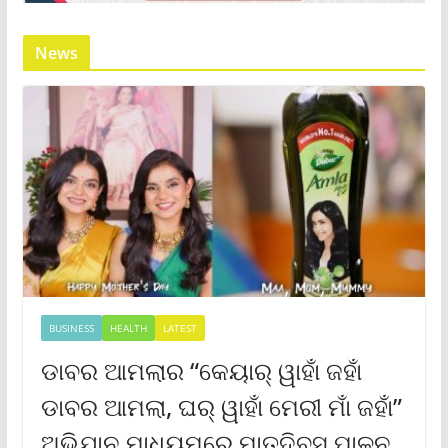
News
BUSINESS
HEALTH
LATEST
ଡାବର ଆମଲାର “କେୟାର୍ ୱାହାଁ ଜହାଁ
ଡାବର ଆମଲା, ଘର୍ ୱାହାଁ ମେରୀ ମାଁ ଜହାଁ”
ଅଭିଯାନ ମାଧ୍ୟମରେ ମାତୃଦିବସ ପାଳନ