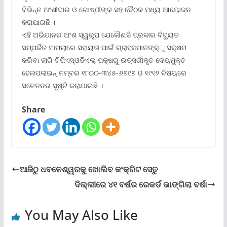
ବିଭିନ୍ନ ଅଂଶୀଦାର ଓ ଗୋଷ୍ଠୀଙ୍କ ସହ ବୈଠକ ମଧ୍ୟ ଆୟୋଜନ
କରାଯାଇଛି ।
ଏହି ଅଭିଯାନର ଅଂଶ ସ୍ୱରୂପ ଯେକୌଣସି ପ୍ରକାର ବିଦ୍ୟୁତ
ସମ୍ପର୍କିତ ମାମଲାରେ ସହାୟତା ପାଇଁ ଗ୍ରାହକମାନଙ୍କ୍‌ୁ ସକ୍ଷମ
କରିବା ଲାଗି ଟିପିଏସ୍‌ଓଡିଏଲ୍ ପକ୍ଷରୁ ଉତ୍ସର୍ଗୀକୃତ ଦେୟମୁକ୍ତ
ହେଲପଲାଇନ୍ ନମ୍ବର ୧୮୦୦-୩୪୫-୬୭୯୭ ଓ ୧୯୧୨ ବିଷୟରେ
ସଚେତନତା ସୃଷ୍ଟି କରାଯାଇଛି ।
Share
ଆଜିଠୁ ଧବଳେଶ୍ୱରକୁ ଖୋଲିବ କଂକ୍ରିଟ ସେତୁ
ଦିଲ୍ଲୀରେ ୪୧ ବର୍ଷର ରେକର୍ଡ ଭାଙ୍ଗିଲା ବର୍ଷା
You May Also Like