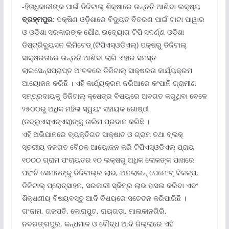
-ହିତାଧିକାରୀଙ୍କ ପାଇଁ ଡିଜିଟାଲ୍ ଶିକ୍ଷାରେ ଉନ୍ନତି ଆଣିବା ଲକ୍ଷ୍ୟ
ବ୍ରହ୍ମପୁର
: ଦକ୍ଷିଣ ଓଡ଼ିଶାରେ ବିଦ୍ୟୁତ ବିତରଣ ପାଇଁ ଟାଟା ପାୱାର
ଓ ଓଡ଼ିଶା ସରକାରଙ୍କ ଯୌଥ ଉଦ୍ୟୋଗ ଟିପି ସଦର୍ଣ୍ଣ ଓଡ଼ିଶା
ଡିଷ୍ଟ୍ରିବ୍ୟୁସନ ଲିମିଟେଡ୍ (ଟିପିଏସ୍‌ଓଡିଏଲ୍‌) ପକ୍ଷରୁ ଡିଜିଟାଲ୍
ସାକ୍ଷରତାରେ ଉନ୍ନତି ଆଣିବା ଲାଗି ଏହାର ସମସ୍ତ
ଲାଇସେନ୍ସପ୍ରାପ୍ତ ଅଂଚଳରେ ଡିଜିଟାଲ୍ ସାକ୍ଷରତା କାର୍ଯ୍ୟକ୍ରମ
ଆୟୋଜନ କରିଛି । ଏହି କାର୍ଯ୍ୟକ୍ରମ ଜରିଆରେ କଂପାନି ଗ୍ରାମୀଣ
ସମ୍ପ୍ରଦାୟକୁ ଡିଜିଟାଲ୍ କ୍ଷେତ୍ର ବିଷୟରେ ଅବଗତ କରୁଥିବା ବେଳେ
୨୫୦୦ରୁ ଅଧିକ ମହିଳା ସ୍ୱୟଂ ସହାୟକ ଗୋଷ୍ଠୀ
(ଡବ୍ଲୁଏସ୍‌ଏଚ୍‌ଏସ୍‌)ଙ୍କୁ ତାଲିମ ପ୍ରଦାନ କରିଛି ।
ଏହି ଅଭିଯାନରେ ବ୍ୟକ୍ତିଗତ ସାକ୍ଷାତ ଓ ଗ୍ରାମ ତଥା ବ୍ଲକ୍
ସ୍ତରୀୟ ଦଳଗତ ବୈଠକ ଆୟୋଜନ କରି ଟିପିଏସ୍‌ଓଡିଏଲ୍ ପ୍ରାୟ
୧୦୦୦ ଗ୍ରାମ ପଂଚାୟତର ୧୦ ଲକ୍ଷରୁ ଅଧିକ ଲୋକଙ୍କ ପାଖରେ
ପହଂଚି ସେମାନଙ୍କୁ ଡିଜିଟାଲ୍‌ର ଲାଭ, ଅନଲାଇନ୍ ପେମେଂଟ୍ ବିକଳ୍ପ,
ଡିଜିଟାଲ୍ ପ୍ରୋତ୍ସାହନ, ସରକାରୀ ସ୍କିମ୍‌ର ଲାଭ ହାସଲ କରିବା ଏବଂ
ଶିକ୍ଷଣୀୟ ବିଷୟବସ୍ତୁ ଆଦି ବିଷୟରେ ସଚେତନ କରିପାରିଛି ।
ଗଂଜାମ, ଗଜପତି, କୋରାପୁଟ, ରାୟଗଡ଼ା, ମାଲକାନଗିରି,
ନବରଙ୍ଗପୁର, କନ୍ଧମାଳ ଓ ବୌଦ୍ଧ ଆଦି ଜିଲ୍ଲାରେ ଏହି