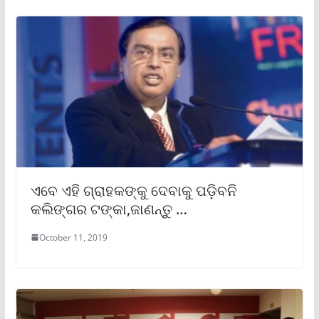
ଏବେ ଏହି ଗ୍ରାହକଙ୍କୁ ଦେବାକୁ ପଡ଼ିବନି
କଲିଙ୍ଗର ଟଙ୍କା,ଜାଣନ୍ତୁ …
October 11, 2019