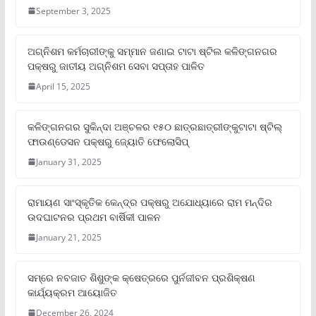
September 3, 2025
ଅଗ୍ନିଶମ କର୍ମଚାରୀଙ୍କୁ ସମ୍ମାନ ଜଣାଇ ଟାଟା ଷ୍ଟିଲ କଳିଙ୍ଗନଗର
ପକ୍ଷରୁ ଜାତୀୟ ଅଗ୍ନିଶମ ସେବା ସପ୍ତାହ ପାଳିତ
April 15, 2025
କଳିଙ୍ଗନଗର ସୁକିନ୍ଦା ଅଞ୍ଚଳର ୧୫୦ ଛାତ୍ରଛାତ୍ରୀଙ୍କୁଟାଟା ଷ୍ଟିଲ୍
ଫାଉଣ୍ଡେସନ ପକ୍ଷରୁ ଜ୍ୟୋତି ଫେଲୋସିପ୍‌
January 31, 2025
ରାମାୟଣ ସାଂସ୍କୃତିକ କେନ୍ଦ୍ର ପକ୍ଷରୁ ଅଯୋଧ୍ୟାରେ ରାମ ମନ୍ଦିର
ଉଦଘାଟନର ପ୍ରଥମ ବାର୍ଷିକୀ ପାଳନ
January 21, 2025
ସମ୍‌ରେ ନବଜାତ ଶିଶୁଙ୍କ କ୍ଷେତ୍ରରେ ପୁର୍ନଜୀବନ ପ୍ରଶିକ୍ଷଣ
କାର୍ଯ୍ୟକ୍ରମ ଆୟୋଜିତ
December 26, 2024