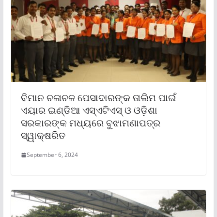
ବିମାନ ଚଳାଚଳ ପେସାଦାରଙ୍କ ତାଲିମ ପାଇଁ
ଏୟାର ଇଣ୍ଡିଆ ଏସ୍‌ଏଟିଏସ୍ ଓ ଓଡ଼ିଶା
ସରକାରଙ୍କ ମଧ୍ୟରେ ବୁଝାମଣାପତ୍ର
ସ୍ୱାକ୍ଷରିତ
September 6, 2024