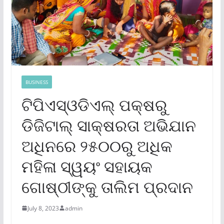
BUSINESS
ଟିପିଏସ୍‌ଓଡିଏଲ୍ ପକ୍ଷରୁ
ଡିଜିଟାଲ୍ ସାକ୍ଷରତା ଅଭିଯାନ
ଅଧିନରେ ୨୫୦୦ରୁ ଅଧିକ
ମହିଳା ସ୍ୱୟଂ ସହାୟକ
ଗୋଷ୍ଠୀଙ୍କୁ ତାଲିମ ପ୍ରଦାନ
July 8, 2023
admin