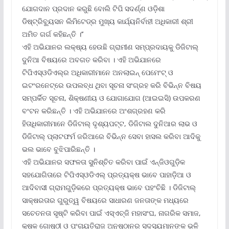
ଯୋଗଦାନ ପ୍ରଦାନ କରୁଛି ବୋଲି ଟିପି ସଦର୍ଣ୍ଣ ଓଡ଼ିଶା
ଡିଷ୍ଟ୍ରିବ୍ୟୁସନ ଲିମିଟେଡ୍‌ର ମୁଖ୍ୟ କାର୍ଯ୍ୟନିର୍ବାହୀ ଅଧିକାରୀ ଶ୍ରୀ
ଅମିତ ଗର୍ଗ କହିଛନ୍ତି ।’’
ଏହି ଅଭିଯାନର ଲକ୍ଷ୍ୟ ହେଉଛି ଗ୍ରାମୀଣ ସମ୍ପ୍ରଦାୟକୁ ଡିଜିଟାଲ୍
ଦୁନିଆ ବିଷୟରେ ଅବଗତ କରିବା । ଏହି ଅଭିଯାନରେ
ଟିପିଏସ୍‌ଓଡିଏଲ୍‌ର ଅଧିକାରୀମାନେ ଅନଲାଇନ୍ ପେମେଂଟ୍ ଓ
ଇଟଂରନେଟ୍‌ରେ ଉପଲବ୍ଧ ଥିବା ସୂଚନା ସଂଗ୍ରହ କରି ବିଭିନ୍ନ ବିଷୟ
ସମ୍ପର୍କିତ ସୂଚନା, ଶିକ୍ଷଣୀୟ ଓ ଯୋଗାଯୋଗ (ଆଇଇସି) ଉପକରଣ
ବଂଟନ କରିଛନ୍ତି । ଏହି ଅଭିଯାନରେ ଅଂଶଗ୍ରହଣ କରି
ହିତାଧିକାରୀମାନେ ଡିଜିଟାଲ୍ ଦୃଶ୍ୟପଟ୍ଟ, ଡିଜିଟାଲ ଦୁନିଆର ଲାଭ ଓ
ଡିଜିଟାଲ୍ ପ୍ଲାଟଫର୍ମ ଜରିଆରେ ବିଭିନ୍ନ ସେବା ହାସଲ କରିବା ଆଦିକୁ
ଭଲ ଭାବେ ବୁଝିପାରିଛନ୍ତି ।
ଏହି ଅଭିଯାନର ସଫଳତା ସୁନିଶ୍ଚିତ କରିବା ପାଇଁ ଏନ୍‌ଜିଓଗୁଡ଼ିକ
ସହଯୋଗିତାରେ ଟିପିଏସ୍‌ଓଡିଏଲ୍ ପ୍ରତ୍ୟକ୍ଷ ଭାବେ ପାହାଡ଼ିଆ ଓ
ଆଦିବାସୀ ଗ୍ରାମଗୁଡ଼ିକରେ ପ୍ରତ୍ୟକ୍ଷ ଭାବେ ପହଂଚିଛି । ଡିଜିଟାଲ୍
ସାକ୍ଷରତାର ଗୁରୁତ୍ୱ ବିଷୟରେ ସାଧାରଣ ଜନତାଙ୍କ ମଧ୍ୟରେ
ସଚେତନତା ସୃଷ୍ଟି କରିବା ପାଇଁ ଏସ୍‌ଏଚ୍‌ଜି ମହାସଂଘ, ନାଗରିକ ସମାଜ,
କୃଷକ ଗୋଷ୍ଠୀ ଓ ପଂଚାୟତିରାଜ ଅନୁଷ୍ଠାନର ସଦସ୍ୟମାନଙ୍କ ଭଳି