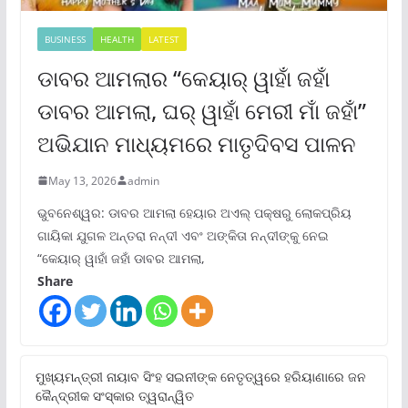
BUSINESS
HEALTH
LATEST
ଡାବର ଆମଲାର “କେୟାର୍ ୱାହାଁ ଜହାଁ
ଡାବର ଆମଲା, ଘର୍ ୱାହାଁ ମେରୀ ମାଁ ଜହାଁ”
ଅଭିଯାନ ମାଧ୍ୟମରେ ମାତୃଦିବସ ପାଳନ
May 13, 2026
admin
ଭୁବନେଶ୍ୱର: ଡାବର ଆମଲା ହେୟାର ଅଏଲ୍ ପକ୍ଷରୁ ଲୋକପ୍ରିୟ
ଗାୟିକା ଯୁଗଳ ଅନ୍ତରା ନନ୍ଦୀ ଏବଂ ଅଙ୍କିତା ନନ୍ଦୀଙ୍କୁ ନେଇ
“କେୟାର୍ ୱାହାଁ ଜହାଁ ଡାବର ଆମଲା,
Share
ମୁଖ୍ୟମନ୍ତ୍ରୀ ନାୟାବ ସିଂହ ସଇନୀଙ୍କ ନେତୃତ୍ୱରେ ହରିୟାଣାରେ ଜନ
କୈନ୍ଦ୍ରୀକ ସଂସ୍କାର ତ୍ୱରାନ୍ୱିତ