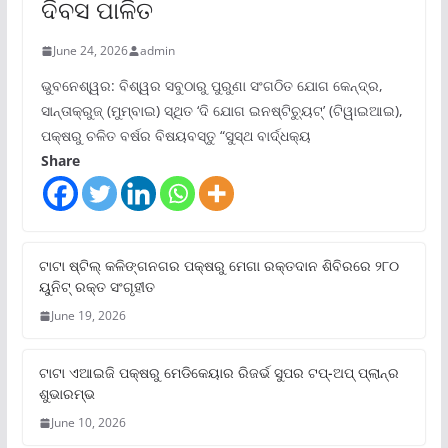
ଦିବସ ପାଳିତ
June 24, 2026
admin
ଭୁବନେଶ୍ୱର: ବିଶ୍ୱର ସବୁଠାରୁ ପୁରୁଣା ସଂଗଠିତ ଯୋଗ କେନ୍ଦ୍ର,
ସାନ୍ତାକ୍ରୁଜ୍ (ମୁମ୍ବାଇ) ସ୍ଥିତ ‘ଦି ଯୋଗ ଇନଷ୍ଟିଚ୍ୟୁଟ୍‌’ (ଟିୱାଇଆଇ),
ପକ୍ଷରୁ ଚଳିତ ବର୍ଷର ବିଷୟବସ୍ତୁ “ସୁସ୍ଥ ବାର୍ଦ୍ଧକ୍ୟ
Share
ଟାଟା ଷ୍ଟିଲ୍‌ କଳିଙ୍ଗନଗର ପକ୍ଷରୁ ମେଗା ରକ୍ତଦାନ ଶିବିରରେ ୨୮୦
ୟୁନିଟ୍‌ ରକ୍ତ ସଂଗୃହୀତ
June 19, 2026
ଟାଟା ଏଆଇଜି ପକ୍ଷରୁ ମେଡିକେୟାର ରିଜର୍ଭ ସୁପର ଟପ୍‌-ଅପ୍ ପ୍ଲାନ୍‌ର
ଶୁଭାରମ୍ଭ
June 10, 2026