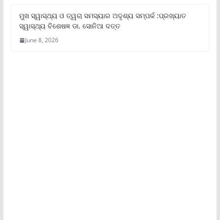
ମୁଖ ସ୍ୱାସ୍ଥ୍ୟ ଓ ତ୍ୱଚା ସମସ୍ୟାର ଅଦୃଶ୍ୟ ସମ୍ପର୍କ :ପ୍ରଖ୍ୟାତ
ସ୍ୱାସ୍ଥ୍ୟ ବିଶେଷଜ୍ଞ ଡା. ସୋନିଆ ଦତ୍ତ
June 8, 2026