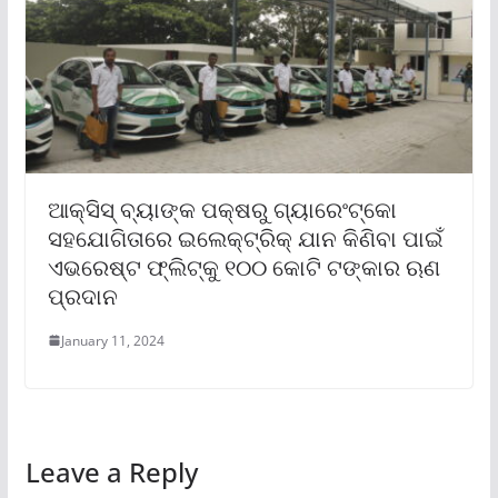
ଆକ୍ସିସ୍ ବ୍ୟାଙ୍କ ପକ୍ଷରୁ ଗ୍ୟାରେଂଟ୍‌କୋ
ସହଯୋଗିତାରେ ଇଲେକ୍ଟ୍ରିକ୍ ଯାନ କିଣିବା ପାଇଁ
ଏଭରେଷ୍ଟ ଫ୍ଲିଟ୍‌କୁ ୧୦୦ କୋଟି ଟଙ୍କାର ଋଣ
ପ୍ରଦାନ
January 11, 2024
Leave a Reply