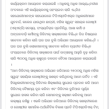
କାର୍ଯ୍ୟକ୍ରମ ଆୟୋଜନ କରାଯାଇଛି । ଅଧିକରୁ ଅଧିକ ଆଭ୍ୟନ୍ତରୀଣ
ଅଂଚଳରେ ଏହି କାର୍ଯ୍ୟକ୍ରମକୁ ପହଂଚାଇବା ଲାଗି ଏନ୍‌ଜିଓ
ସହଯୋଗୀମାନଙ୍କ ସହଯୋଗରେ ଟିପିଏସ୍‌ଓଡିଏଲ୍‌ର ଅଧିକାରୀମାନେ
ଯୁବବର୍ଗ, କଲେଜ ଯାଉଥିବା ଛାତ୍ରୀ, ମହିଳା ସ୍ୱୟଂ ସହାୟକ ଗୋଷ୍ଠୀ
(ଏସ୍‌ଏଚ୍‌ଜି) ସଦସ୍ୟ, ପଂଚାୟତିରାଜ ପ୍ରତିନିଧି, ଆଶା କର୍ମୀ ଓ
ଅଙ୍ଗନବାଡ଼ି କର୍ମୀଙ୍କୁ ଡିଜିଟାଲ୍ ସାକ୍ଷରତାର ବିଭିନ୍ନ ଦିଗ ବିଷୟରେ
ସଚେତନ କରିବା ଲାଗି ଘର ଘର ବୁଲି ଅଭିଯାନ ଆୟୋଜନ କରିଛନ୍ତି ।
ଘର ଘର ବୁଲି ଲୋକମାନଙ୍କୁ ସଚେତନ କରିବା ବ୍ୟତୀତ ବିଭିନ୍ନ
ପଂଚାୟତରେ ଡିଜିଟାଲ୍ ସାକ୍ଷରତା ପାଇଁ ଉତ୍ସାହକୁ ଆହୁରି ଦୃଢ଼ କରିବା
ଲାଗି ୩୦୦ରୁ ଅଧିକ କ୍ଷୁଦ୍ର ଦଳଗତ ବୈଠକ ଆୟୋଜନ କରାଯାଇଛି
।
“ଆମ ଡିଜିଟାଲ୍ ସାକ୍ଷରତା ଅଭିଯାନ ଜରିଆରେ ୨୫୦୦ରୁ ଅଧିକ ମହିଳା
ସ୍ୱୟଂ ସହାୟିକା ଗୋଷ୍ଠୀଙ୍କୁ ସଶକ୍ତ କରିଥିବାରୁ ଆମେ ଗର୍ବିତ । ଏହି
ହିତାଧିକାରୀମାନଙ୍କୁ ଡିଜିଟାଲ ଶିକ୍ଷଣୀୟ ସୁଯୋଗ ପ୍ରଦାନ କରି ଆମେ
ଡିଜିଟାଲ୍ ବୈଷମ୍ୟ ଦୂର କରିବା ଏବଂ ଡିଜିଟାଲ ଦୁନିଆର ପୂର୍ଣ୍ଣ
ସୁଯୋଗ ହାସଲ କରିବା ଲାଗି ସେମାନଙ୍କୁ ସକ୍ଷମ କରିବାକୁ ଆମେ
ଲକ୍ଷ୍ୟ ରଖିଛୁ । ଏଭଳି ଅଭିଯାନ ଜରିଆରେ ଡିଜିଟାଲ୍ ସଶକ୍ତୀକରଣ
ଓ ଗୋଷ୍ଠୀର ସାମାଜିକ-ଅର୍ଥନୈତିକ ବିକାଶ ପ୍ରତି ଟିପିଏସ୍‌ଓଡିଏଲ୍ ଟିମ୍