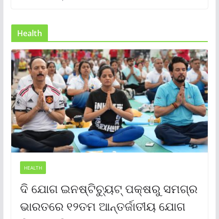
Health
HEALTH
ଦି ଯୋଗ ଇନଷ୍ଟିଚ୍ୟୁଟ୍ ପକ୍ଷରୁ ସମଗ୍ର
ଭାରତରେ ୧୨ତମ ଆନ୍ତର୍ଜାତୀୟ ଯୋଗ